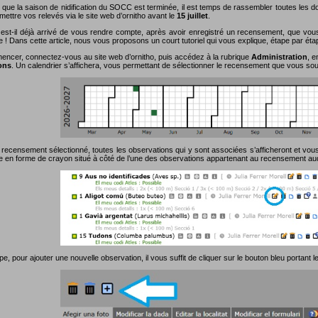
 que la saison de nidification du SOCC est terminée, il est temps de rassembler toutes les
ettre vos relevés via le site web d’ornitho avant le
15 juillet
.
est-il déjà arrivé de vous rendre compte, après avoir enregistré un recensement, que vou
e ! Dans cette article, nous vous proposons un court tutoriel qui vous explique, étape par ét
ncer, connectez-vous au site web d’ornitho, puis accédez à la rubrique
Administration
, e
ons
. Un calendrier s’affichera, vous permettant de sélectionner le recensement que vous souh
 recensement sélectionné, toutes les observations qui y sont associées s’afficheront et vous 
ne en forme de crayon situé à côté de l’une des observations appartenant au recensement au
pe, pour ajouter une nouvelle observation, il vous suffit de cliquer sur le bouton bleu portant