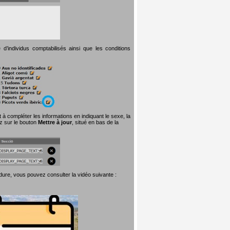
d’individus comptabilisés ainsi que les conditions
t à compléter les informations en indiquant le sexe, la
ez sur le bouton
Mettre à jour
, situé en bas de la
dure, vous pouvez consulter la vidéo suivante :