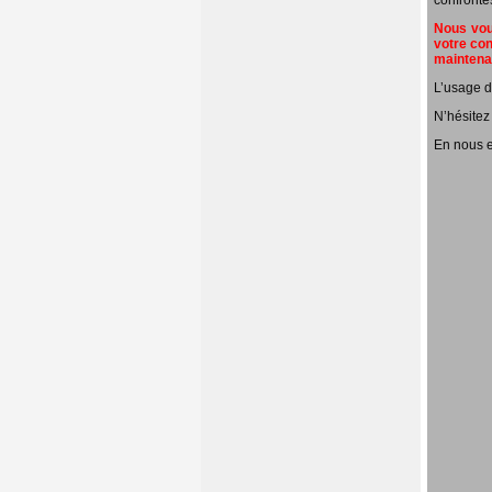
confronté
Nous vous
votre con
mainten
L’usage d
N’hésitez
En nous e