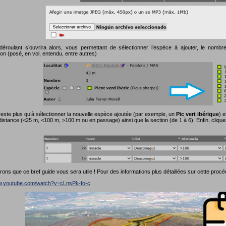
roulant s’ouvrira alors, vous permettant de sélectionner l’espèce à ajouter, le nombre 
on (posé, en vol, entendu, entre autres)
reste plus qu’à sélectionner la nouvelle espèce ajoutée (par exemple, un
Pic vert ibérique
) e
distance (<25 m, <100 m, >100 m ou en passage) ainsi que la section (de 1 à 6). Enfin, cliqu
ns que ce bref guide vous sera utile ! Pour des informations plus détaillées sur cette procé
ww.youtube.com/watch?v=cLnsPk-fo-c