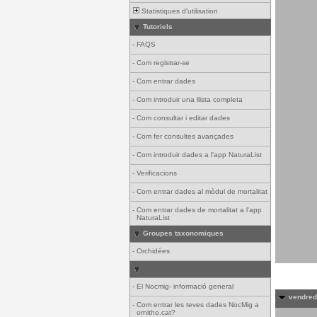
Statistiques d'utilisation
Tutoriels
-
FAQS
-
Com registrar-se
-
Com entrar dades
-
Com introduir una llista completa
-
Com consultar i editar dades
-
Com fer consultes avançades
-
Com introduir dades a l'app NaturaList
-
Verificacions
-
Com entrar dades al mòdul de mortalitat
-
Com entrar dades de mortalitat a l'app
NaturaList
Groupes taxonomiques
-
Orchidées
-
El Nocmig- informació general
vendredi
-
Com entrar les teves dades NocMig a
ornitho.cat?