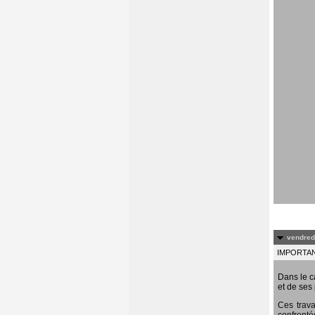
vendredi
IMPORTANT
Dans le c
et de ses 
Ces trava