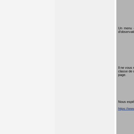
Un menu dé
d’observati
Il ne vous 
classe de 
page.
Nous espéro
https://w