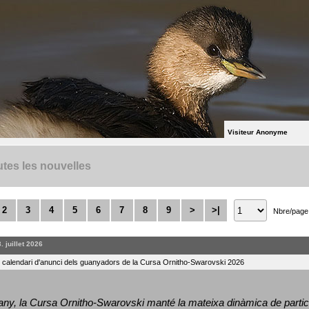
Visiteur Anonyme
tes les nouvelles
2
3
4
5
6
7
8
9
>
>|
Nbre/page
. juillet 2026
l calendari d'anunci dels guanyadors de la Cursa Ornitho-Swarovski 2026
ny, la Cursa Ornitho-Swarovski manté la mateixa dinàmica de particip