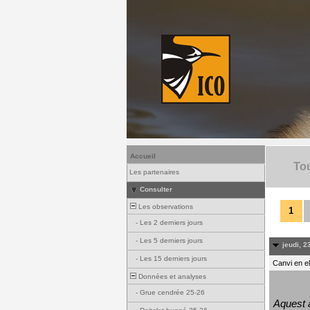
Accueil
Tou
Les partenaires
Consulter
Les observations
1
-
Les 2 derniers jours
-
Les 5 derniers jours
jeudi, 23
-
Les 15 derniers jours
Canvi en e
Données et analyses
-
Grue cendrée 25-26
Aquest a