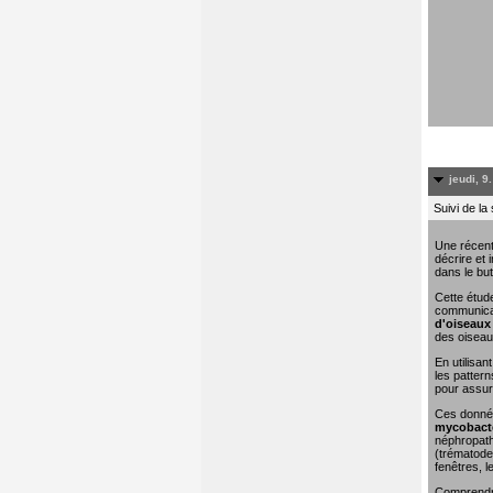
jeudi, 9
Suivi de la
Une récent
décrire et 
dans le but
Cette étude
communicat
d'oiseaux 
des oiseau
En utilisa
les pattern
pour assure
Ces donn
mycobacté
néphropathi
(trématodes
fenêtres, l
Comprendre 