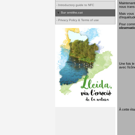
Maintenant
-
Introductory guide to NFC
nous transm
Sur ornitho.cat
Mais vous 
d’inquiétud
-
Privacy Policy & Terms of use
Pour comme
observati
Une fois le
avec l’icô
À cette éta