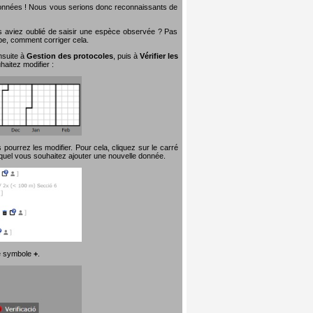
 données ! Nous vous serions donc reconnaissants de
s aviez oublié de saisir une espèce observée ? Pas
ape, comment corriger cela.
nsuite à
Gestion des protocoles
, puis à
Vérifier les
aitez modifier :
pourrez les modifier. Pour cela, cliquez sur le carré
quel vous souhaitez ajouter une nouvelle donnée.
 le symbole
+
.