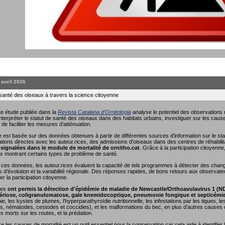
. avril 2026
 santé des oiseaux à travers la science citoyenne
e étude publiée dans la
Revista Catalana d’Ornitologia
analyse le potentiel des observations r
interpréter le statut de santé des oiseaux dans des habitats urbains, investiguer sur les causes
 de faciliter les mesures d'atténuation.
 est basée sur des données obtenues à partir de différentes sources d'information sur le sta
ions directes avec les auteur.rices, des admissions d'oiseaux dans des centres de réhabili
signalées dans le module de mortalité de ornitho.cat
. Grâce à la participation citoyenn
x montrant certains types de problème de santé.
nt ces données, les auteur.rices évaluent la capacité de tels programmes à détecter des cha
s d'évolution et la variabilité régionale. Des réponses rapides, de bons retours aux observate
r la participation citoyenne.
ées
ont permis la détection d'épidémie de maladie de Newcastle/Orthoavulavirus 1 (N
riose, coligranulomatose, gale knemidocoptique, pneumonie fongique et septicémi
e, les kystes de plumes, l’hyperparathyroïdie nutritionnelle, les infestations par les tiques, 
, nématodes, cestodes et coccidies), et les malformations du bec, en plus d’autres causes de
es morts sur les routes, et la prédation.
les causes de mortalité est un outil essentiel pour la conservation car cela aide à identifier