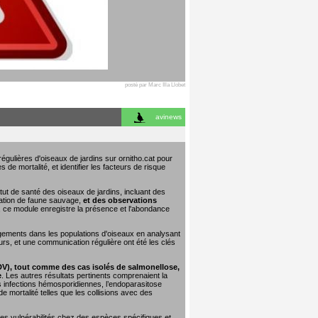
posté par Marc Illa Llobet
avinews
égulières d'oiseaux de jardins sur ornitho.cat pour
 de mortalité, et identifier les facteurs de risque
tut de santé des oiseaux de jardins, incluant des
tation de faune sauvage,
et des observations
e, ce module enregistre la présence et l'abondance
ngements dans les populations d'oiseaux en analysant
urs, et une communication régulière ont été les clés
DV), tout comme des cas isolés de salmonellose,
e
. Les autres résultats pertinents comprenaient la
les infections hémosporidiennes, l’endoparasitose
 mortalité telles que les collisions avec des
 les vulnérabilités chez des espèces spécifiques et