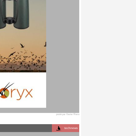
posté par Xavier Riera
technews