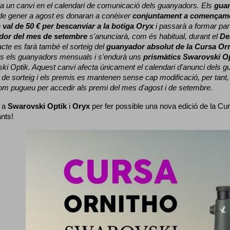
a un canvi en el calendari de comunicació dels guanyadors. 
Els 
gua
e gener a agost es donaran a conèixer 
conjuntament a començame
 
val de 50 € per bescanviar a la botiga Oryx
 i passarà a formar part
dor del mes de setembre
 s'anunciarà, com és habitual, durant el 
De
cte es farà també el sorteig del 
guanyador absolut de la Cursa Or
ts els guanyadors mensuals i s'endurà uns 
prismàtics Swarovski O
ki Optik. 
Aquest canvi afecta únicament el calendari d'anunci dels gua
de sorteig i els premis es mantenen sense cap modificació, per tant,
com pugueu per accedir als premi del mes d'agost i de setembre.
 a 
Swarovski Optik
 i 
Oryx
 per fer possible una nova edició de la Cur
ants!