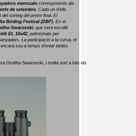
nyadors mensuals
 corresponents als 
nts de setembre
. Cada un d'ells 
 del sorteig del premi final. 
El 
lta Birding Festival (DBF)
. En el 
nitho-Swarovski
, que serà escollit 
ptik EL 10x42
, patrocinats per 
nyadors. La participació a la cursa, el 
 encara sou a temps d'entar tantes 
sa Ornitho-Swarovski, i molta sort a tots els 