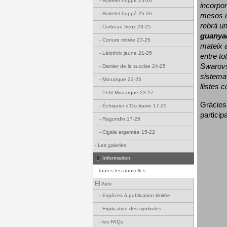
-
Roitelet huppé 25-26
incorpor
-
Roitelet huppé 25-26
mesos d
rebrà un
-
Corbeau freux 23-25
guanya
-
Conure mitrée 23-25
mateix a
-
Léiothrix jaune 21-25
entre to
Swarovs
-
Damier de la succise 24-25
sistema 
-
Monarque 23-25
llistes 
-
Petit Monarque 23-27
Gràcies
-
Échiquier d'Occitanie 17-25
particip
-
Ragondin 17-25
-
Cigale argentée 15-22
-
Les galeries
Information
-
Toutes les nouvelles
Aide
-
Espèces à publication limitée
-
Explication des symboles
-
les FAQs