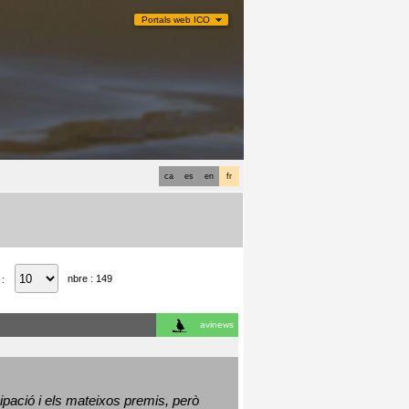
Portals web ICO
ca
es
en
fr
nbre : 149
 :
avinews
ació i els mateixos premis, però 