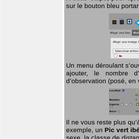
sur le bouton bleu porta
Un menu déroulant s’ouv
ajouter, le nombre d’
d’observation (posé, en 
Il ne vous reste plus qu
exemple, un
Pic vert ib
sexe, la classe de dist