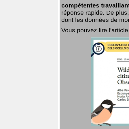
compétentes travaillan
réponse rapide. De plus,
dont les données de mort
Vous pouvez lire l'artic