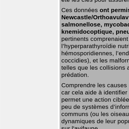
Ces données
ont permi
Newcastle/Orthoavulavi
salmonellose, mycobac
knemidocoptique, pneu
pertinents comprenaient 
l’hyperparathyroïdie nutri
hémosporidiennes, l’end
coccidies), et les malfo
telles que les collisions
prédation.
Comprendre les causes de
car cela aide à identifie
permet une action ciblée
peu de systèmes d’inform
communs (ou les oiseaux
dynamiques de leur popu
sur l'avifaune.