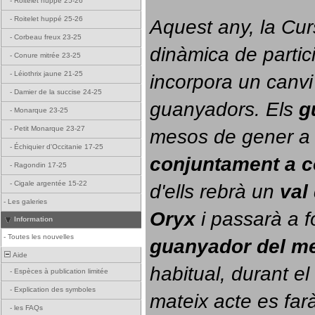
-
Roitelet huppé 25-26
-
Roitelet huppé 25-26
Aquest any, la Cur
-
Corbeau freux 23-25
dinàmica de partici
-
Conure mitrée 23-25
-
Léiothrix jaune 21-25
incorpora un canvi
-
Damier de la succise 24-25
guanyadors. 
Els 
g
-
Monarque 23-25
-
Petit Monarque 23-27
-
Échiquier d'Occitanie 17-25
conjuntament a 
-
Ragondin 17-25
-
Cigale argentée 15-22
d'ells rebrà un 
val
-
Les galeries
Oryx
 i passarà a f
Information
-
Toutes les nouvelles
guanyador del m
Aide
habitual, durant el 
-
Espèces à publication limitée
-
Explication des symboles
mateix acte es farà
-
les FAQs