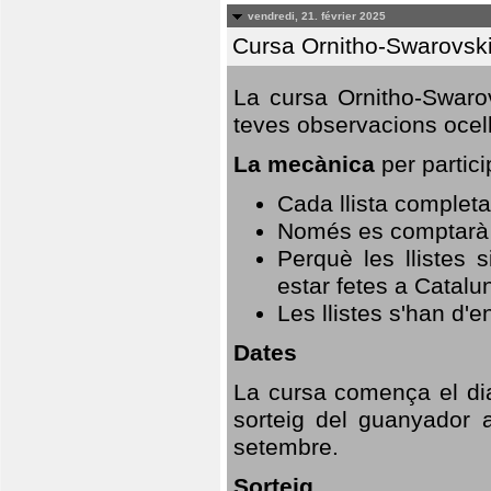
vendredi, 21. février 2025
Cursa Ornitho-Swarovsk
La cursa Ornitho-Swarov
teves observacions ocell
La mecànica
per partici
Cada llista completa
Només es comptarà u
Perquè les llistes 
estar fetes a Catalu
Les llistes s'han d'e
Dates
La cursa comença el dia
sorteig del guanyador 
setembre.
Sorteig