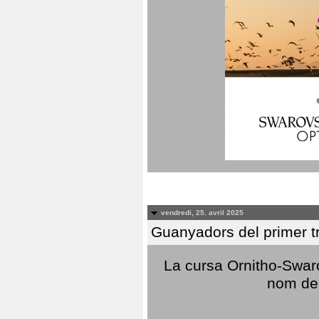
vendredi, 25. avril 2025
Guanyadors del primer t
La cursa Ornitho-Swaro
nom del