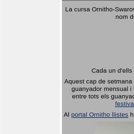
La cursa Ornitho-Swarovs
nom d
Cada un d'ells
Aquest cap de setmana 1
guanyador mensual i t
entre tots els guany
festiva
Al
portal Ornitho llistes
h