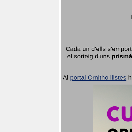
Cada un d'ells s'emport
el sorteig d'uns
prismà
Al
portal Ornitho llistes
h