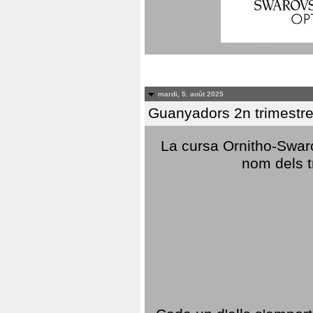
mardi, 5. août 2025
Guanyadors 2n trimestre
La cursa Ornitho-Swaro
nom dels t