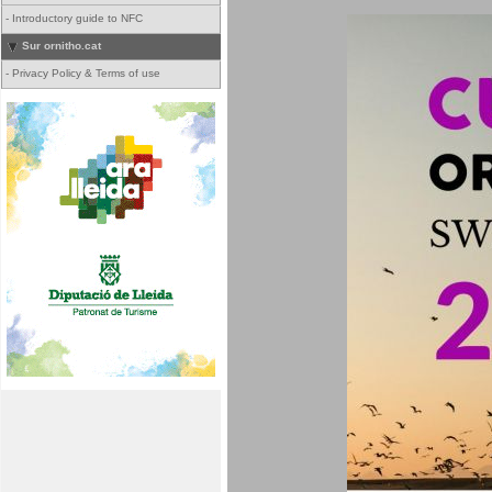
-
Introductory guide to NFC
Sur ornitho.cat
-
Privacy Policy & Terms of use