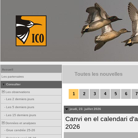
Accueil
Toutes les nouvelles
Les partenaires
Consulter
Les observations
1
2
3
4
5
6
7
-
Les 2 derniers jours
-
Les 5 derniers jours
jeudi, 23. juillet 2026
-
Les 15 derniers jours
Canvi en el calendari d
Données et analyses
2026
-
Grue cendrée 25-26