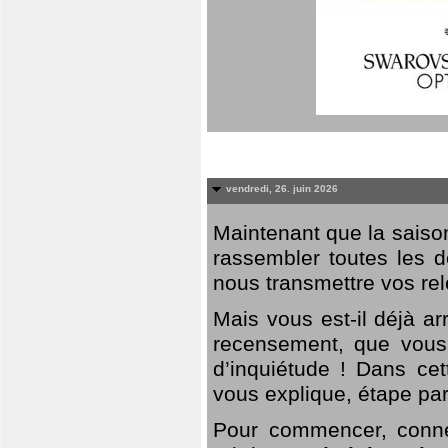
vendredi, 26. juin 2026
Maintenant que la saison
rassembler toutes les 
nous transmettre vos rel
Mais vous est-il déjà a
recensement, que vous
d’inquiétude ! Dans cet
vous explique, étape par
Pour commencer, connec