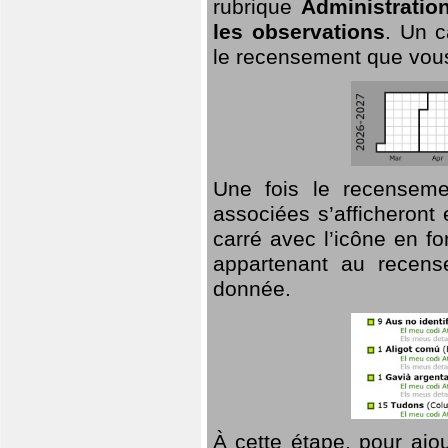
rubrique
Administratio
les observations
. Un c
le recensement que vous
Une fois le recensemen
associées s’afficheront 
carré avec l’icône en f
appartenant au recens
donnée.
À cette étape, pour ajou