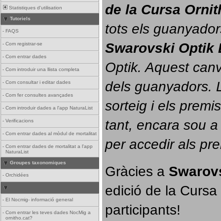
de la Cursa Orni
Statistiques d'utilisation
Tutoriels
tots els guanyador
-
FAQS
Swarovski Optik 
-
Com registrar-se
-
Com entrar dades
Optik. 
Aquest canvi
-
Com introduir una llista completa
dels guanyadors. La
-
Com consultar i editar dades
-
Com fer consultes avançades
sorteig i els prem
-
Com introduir dades a l'app NaturaList
tant, encara sou a
-
Verificacions
-
Com entrar dades al mòdul de mortalitat
per accedir als pr
-
Com entrar dades de mortalitat a l'app
NaturaList
Groupes taxonomiques
Gràcies a 
Swarovs
-
Orchidées
edició de la Cursa 
-
El Nocmig- informació general
participants!
-
Com entrar les teves dades NocMig a
ornitho.cat?