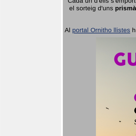
Cada un d'ells s'emport
el sorteig d'uns
prismà
Al
portal Ornitho llistes
h