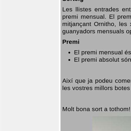
Les llistes entrades en
premi mensual. El prem
mitjançant Ornitho, les 
guanyadors mensuals opt
Premi
El premi mensual és
El premi absolut só
Així que ja podeu comen
les vostres millors botes
Molt bona sort a tothom!