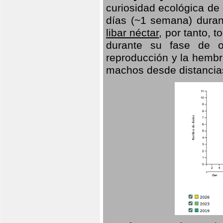
curiosidad ecológica de
días (~1 semana) duran
libar néctar
, por tanto, 
durante su fase de o
reproducción y la hembr
machos desde distancia