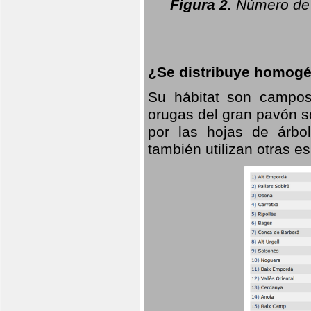
Figura 2.
Número de 
¿Se distribuye homogé
Su hábitat son campos
orugas del gran pavón s
por las hojas de árbo
también utilizan otras 