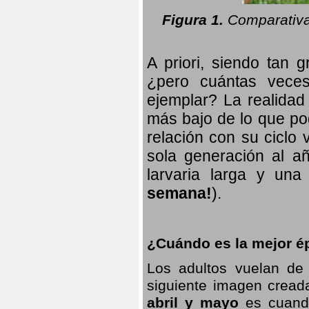
Figura 1.
Comparativa
A priori, siendo tan g
¿pero cuántas veces
ejemplar? La realidad
más bajo de lo que pod
relación con su ciclo v
sola generación al añ
larvaria larga
y una f
semana!
).
¿Cuándo es la mejor ép
Los adultos vuelan de
siguiente imagen creada
abril y mayo
es cuando