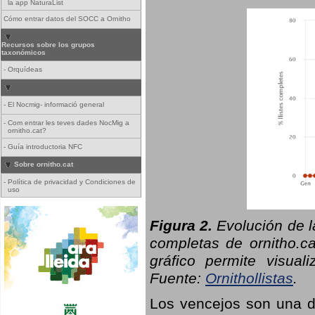
la app NaturaList
Cómo entrar datos del SOCC a Ornitho
Recursos sobre los grupos
taxonómicos
-
Orquídeas
-
El Nocmig- informació general
-
Com entrar les teves dades NocMig a
ornitho.cat?
-
Guía introductoria NFC
Sobre ornitho.cat
-
Política de privacidad y Condiciones de
uso
Figura 2.
Evolución de l
completas de ornitho.ca
gráfico permite visual
Fuente:
Ornithollistas
.
Los vencejos son una de