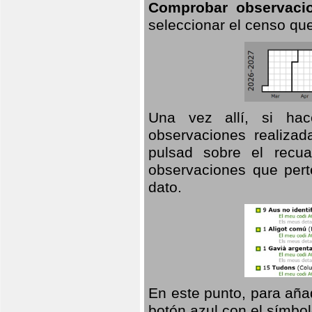
Comprobar observaci
seleccionar el censo que
Una vez allí, si hac
observaciones realizad
pulsad sobre el recua
observaciones que pert
dato.
En este punto, para aña
botón azul con el símbo