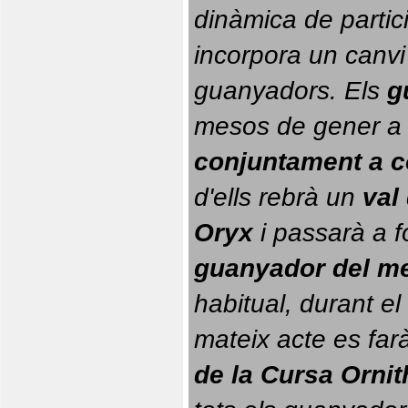
dinàmica de partici
incorpora un canvi
guanyadors. 
Els 
g
conjuntament a 
d'ells rebrà un 
val
Oryx
 i passarà a f
guanyador del m
habitual, durant el 
mateix acte es farà
de la Cursa Orni