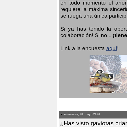
en todo momento el anoni
requiere la máxima sinceri
se ruega una única participa
Si ya has tenido la opor
colaboración! Si no...
¡tien
Link a la encuesta
aquí
!
miércoles, 20. mayo 2026
¿Has visto gaviotas cri