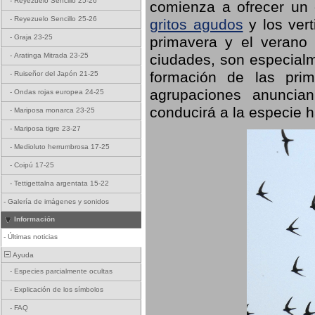
-
Reyezuelo Sencillo 25-26
comienza a ofrecer un
-
Reyezuelo Sencillo 25-26
gritos agudos
y los ver
-
Graja 23-25
primavera y el verano
ciudades, son especialm
-
Aratinga Mitrada 23-25
formación de las prime
-
Ruiseñor del Japón 21-25
agrupaciones anuncian
-
Ondas rojas europea 24-25
conducirá a la especie h
-
Mariposa monarca 23-25
-
Mariposa tigre 23-27
-
Medioluto herrumbrosa 17-25
-
Coipú 17-25
-
Tettigettalna argentata 15-22
-
Galería de imágenes y sonidos
Información
-
Últimas noticias
Ayuda
-
Especies parcialmente ocultas
-
Explicación de los símbolos
-
FAQ