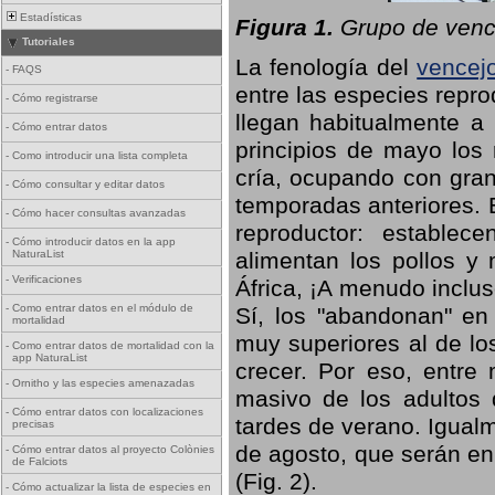
Estadísticas
Figura 1.
Grupo de vence
Tutoriales
La fenología del
vencej
-
FAQS
entre las especies repro
-
Cómo registrarse
llegan habitualmente a 
-
Cómo entrar datos
principios de mayo los 
-
Como introducir una lista completa
cría, ocupando con gran
-
Cómo consultar y editar datos
temporadas anteriores. 
-
Cómo hacer consultas avanzadas
reproductor: establece
-
Cómo introducir datos en la app
NaturaList
alimentan los pollos y
-
Verificaciones
África, ¡A menudo inclu
-
Como entrar datos en el módulo de
Sí, los "abandonan" en
mortalidad
muy superiores al de lo
-
Como entrar datos de mortalidad con la
app NaturaList
crecer. Por eso, entre 
-
Ornitho y las especies amenazadas
masivo de los adultos
-
Cómo entrar datos con localizaciones
tardes de verano. Igual
precisas
de agosto, que serán en
-
Cómo entrar datos al proyecto Colònies
de Falciots
(Fig. 2).
-
Cómo actualizar la lista de especies en