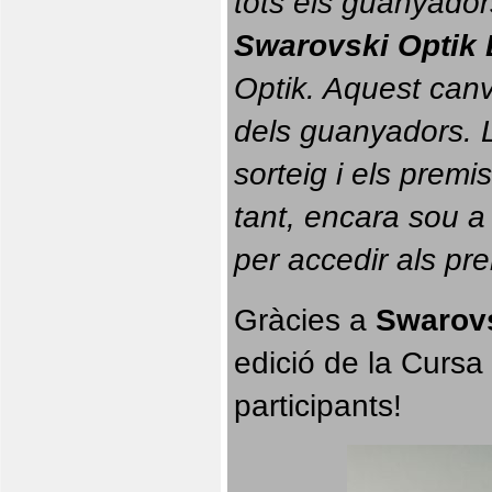
tots els guanyador
Swarovski Optik 
Optik. 
Aquest canvi
dels guanyadors. La
sorteig i els prem
tant, encara sou a
per accedir als pr
Gràcies a 
Swarovs
edició de la Cursa 
participants!