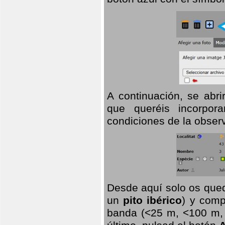
A continuación, se abr
que queréis incorpora
condiciones de la observ
Desde aquí solo os qued
un
pito ibérico
) y comp
banda (<25 m, <100 m, >