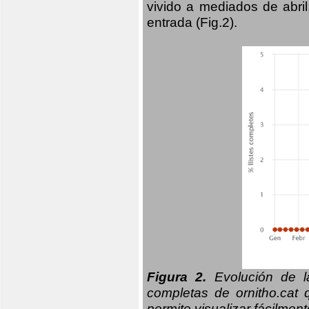
vivido a mediados de abril
entrada (Fig.2).
Figura 2.
Evolución de la
completas de ornitho.cat 
permite visualizar fácilment