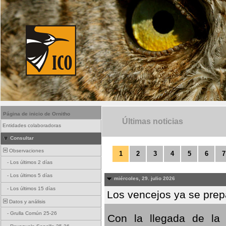
Página de inicio de Ornitho
Últimas noticias
Entidades colaboradoras
Consultar
Observaciones
1
2
3
4
5
6
7
-
Los últimos 2 días
-
Los últimos 5 días
miércoles, 29. julio 2026
-
Los últimos 15 días
Los vencejos ya se prepa
Datos y análisis
-
Grulla Común 25-26
Con la llegada de la 