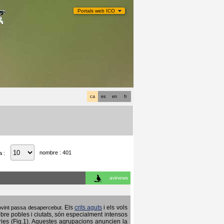
Portals web ICO
ca
es
en
fr
nombre : 401
a :
avinews
Els
crits aguts
i els vols
 sovint passa desapercebut.
obre pobles i ciutats, són especialment intensos
ries (Fig.1). Aquestes agrupacions anuncien la