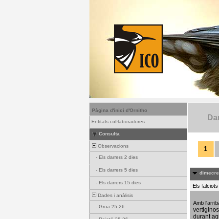
Pàgina d'inici d'Ornitho
Dar
Entitats col·laboradores
Consulta
Observacions
1
-
Els darrers 2 dies
-
Els darrers 5 dies
dimecres
-
Els darrers 15 dies
Els falciot
Dades i anàlisis
Amb l'arri
-
Grua 25-26
vertigino
durant aq