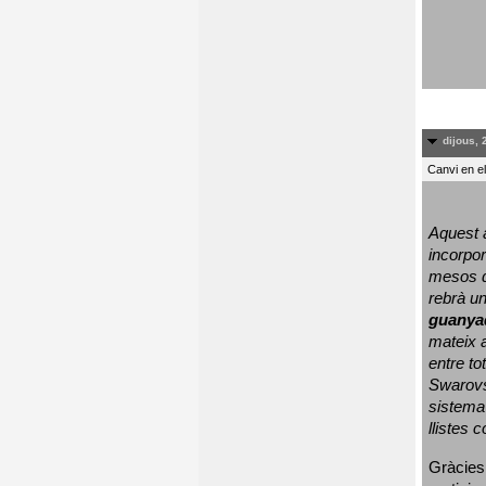
dijous, 
Canvi en e
Aquest a
incorpor
mesos d
rebrà un
guanya
mateix a
entre to
Swarovs
sistema 
llistes 
Gràcies