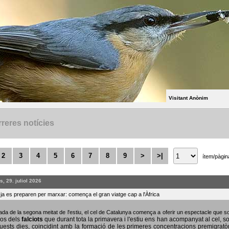
Visitant Anònim
reres notícies
2
3
4
5
6
7
8
9
>
>|
ítem/pàgin
, 29. juliol 2026
s ja es preparen per marxar: comença el gran viatge cap a l'Àfrica
bada de la segona meitat de l'estiu, el cel de Catalunya comença a oferir un espectacle que
sos dels
falciots
que durant tota la primavera i l'estiu ens han acompanyat al cel, s
uests dies, coincidint amb la formació de les primeres concentracions premigratò