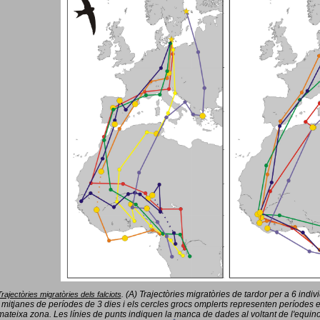
(A) Trajectòries migratòries de tardor per a 6 indi
Trajectòries migratòries dels falciots
.
 mitjanes de períodes de 3 dies i els cercles grocs omplerts representen períodes 
mateixa zona. Les línies de punts indiquen la manca de dades al voltant de l'equinoc