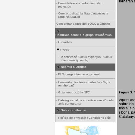
tornaran a
-
Com utilitzar els codis d'estudi o
projectes
-
Com actualitzar la llista d'espècies a
l'app NaturaList
Com entrar dades del SOCC a Ornitho
Recursos sobre els grups taxonòmics
-
Orquídies
Ocells
-
Identificació Circus pygargus - Circus
macrourus (juvenils)
Nocmig a Ornitho
-
El Nocmig- informació general
-
Com entrar les teves dades NocMig a
ornitho.cat?
Figura 3.
-
Guia introductòria NFC
Aquest esti
-
Catàleg visual de vocalitzacions d'ocells
amb sonograma
sobre els 
fins a la 
Sobre ornitho.cat
i bona pa
Catalunya
-
Política de privacitat i Condicions d'ús