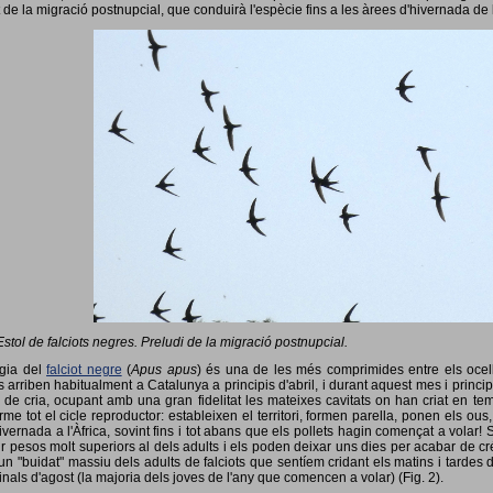
 de la migració postnupcial, que conduirà l'espècie fins a les àrees d'hivernada de 
Estol de falciots negres. Preludi de la migració postnupcial.
ogia del
falciot negre
(
Apus apus
) és una de les més comprimides entre els ocells
 arriben habitualment a Catalunya a principis d'abril, i durant aquest mes i princip
 de cria, ocupant amb una gran fidelitat les mateixes cavitats on han criat en 
rme tot el cicle reproductor: estableixen el territori, formen parella, ponen els ou
vernada a l'Àfrica, sovint fins i tot abans que els pollets hagin començat a volar! 
ir pesos molt superiors al dels adults i els poden deixar uns dies per acabar de créix
un "buidat" massiu dels adults de falciots que sentíem cridant els matins i tardes 
finals d'agost (la majoria dels joves de l'any que comencen a volar) (Fig. 2).