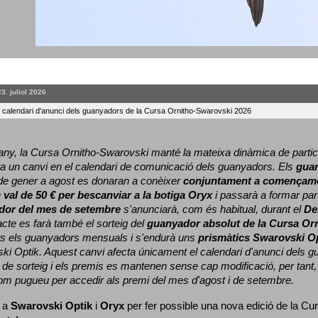
23. juliol 2026
l calendari d'anunci dels guanyadors de la Cursa Ornitho-Swarovski 2026
ny, la Cursa Ornitho-Swarovski manté la mateixa dinàmica de particip
a un canvi en el calendari de comunicació dels guanyadors. 
Els 
gua
e gener a agost es donaran a conèixer 
conjuntament a començame
 
val de 50 € per bescanviar a la botiga Oryx
 i passarà a formar part
dor del mes de setembre
 s'anunciarà, com és habitual, durant el 
De
cte es farà també el sorteig del 
guanyador absolut de la Cursa Or
ts els guanyadors mensuals i s'endurà uns 
prismàtics Swarovski O
ki Optik. 
Aquest canvi afecta únicament el calendari d'anunci dels gua
de sorteig i els premis es mantenen sense cap modificació, per tant,
com pugueu per accedir als premi del mes d'agost i de setembre.
 a 
Swarovski Optik
 i 
Oryx
 per fer possible una nova edició de la Cur