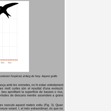
ntenen l’espècie) al llarg de l’any. Aquest gràfic
lança amb les orenetes, no hi estan estretament
es molt curtes són el resultat d'una evolució
, beu aprofitant la superfície de basses o rius,
nt períodes de descans mentre ascendeix a grans
es nascuts aquest mateix estiu (Fig. 3). Quan
iure volant. I, el més extraordinari, és que no