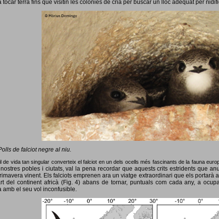
 tocar terra fins que visitin les colònies de cria per buscar un lloc adequat per nidif
Polls de falciot negre al niu.
l de vida tan singular converteix el falciot en un dels ocells més fascinants de la fauna eur
nostres pobles i ciutats, val la pena recordar que aquests crits estridents que anun
primavera vinent.
Els falciots emprenen ara un viatge extraordinari que els portarà a
rt del continent africà (Fig. 4) abans de tornar, puntuals com cada any, a ocup
 amb el seu vol inconfusible.