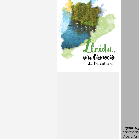
Figura 4.
posicions
dies a la 