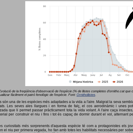
Evolució de la freqüència d’observació de l’espècie (% de llistes completes d’ornitho.cat que co
alitzar fàcilment el patró fenològic de l’espècie. Font:
Ornithollistes
.
ots són una de les espècies més adaptades a la vida a l'aire. Malgrat la seva semb
ts. Les seves ales llargues i en forma de falç, el cos aerodinàmic i unes pot
tzada que li permet passar pràcticament tota la vida volant. A l'aire caça insectes
terial per construir el niu i fins i tot és capaç de dormir durant el vol, alterna
s curiositats més sorprenents d'aquesta espècie té com a protagonistes els jov
 el niu per primera vegada, ho fan amb totes les habilitats necessàries per sobrev