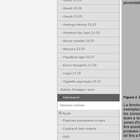
-
Reietó 25-26
proximitat
-
Reietó 25-26
-
Graula 23-25
-
Aratinga mitrada 23-25
-
Rossinyol del Japó 21-25
-
Brocat variable 24-25
-
Monarca 23-25
-
Papallona tigre 23-27
-
Escac ferruginós 17-25
-
Coipú 17-25
-
Cigalella argentada 15-22
-
Galeria d'imatges i sons
Figura 1.
Informació
La fenol
-
Darreres notícies
exemplars
Ajuda
les zones
duen a te
-
Espècies parcialment ocultes
zones d'hi
fins assol
-
Explicació dels símbols
produeix 
bé fins a 
-
FAQ