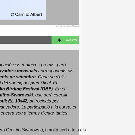
enviat per Jana Marco
avinews
ació i els mateixos premis, però 
nyadors mensuals
 corresponents als 
nts de setembre
. Cada un d'ells 
 del sorteig del premi final. 
El 
lta Birding Festival (DBF)
. En el 
nitho-Swarovski
, que serà escollit 
ptik EL 10x42
, patrocinats per 
nyadors. La participació a la cursa, el 
 encara sou a temps d'entar tantes 
sa Ornitho-Swarovski, i molta sort a tots els 