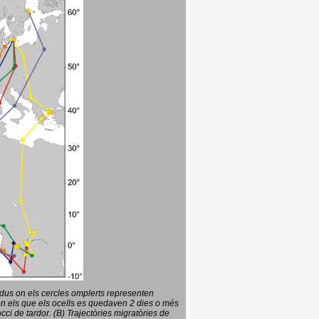
vidus on els cercles omplerts representen
en els que els ocells es quedaven 2 dies o més
ci de tardor. (B) Trajectòries migratòries de