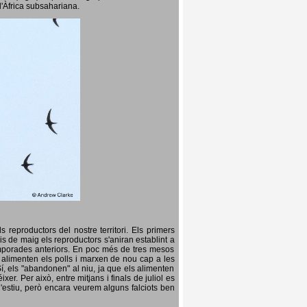
l'Àfrica subsahariana.
 reproductors del nostre territori. Els primers
is de maig els reproductors s'aniran establint a
temporades anteriors. En poc més de tres mesos
s, alimenten els polls i marxen de nou cap a les
Sí, els "abandonen" al niu, ja que els alimenten
er. Per això, entre mitjans i finals de juliol es
d'estiu, però encara veurem alguns falciots ben