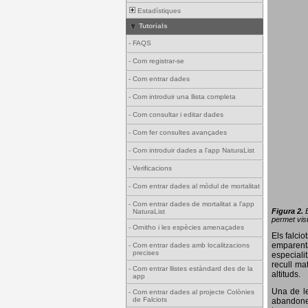
Estadístiques
Tutorials
-
FAQS
-
Com registrar-se
-
Com entrar dades
-
Com introduir una llista completa
-
Com consultar i editar dades
-
Com fer consultes avançades
-
Com introduir dades a l'app NaturaList
-
Verificacions
-
Com entrar dades al mòdul de mortalitat
-
Com entrar dades de mortalitat a l'app
Figura 2.
NaturaList
permet visu
-
Ornitho i les espècies amenaçades
Els falci
emparenta
-
Com entrar dades amb localitzacions
precises
especiali
recull ma
-
Com entrar llistes estàndard des de la
altituds.
app
Una de le
-
Com entrar dades al projecte Colònies
de Falciots
abandonen