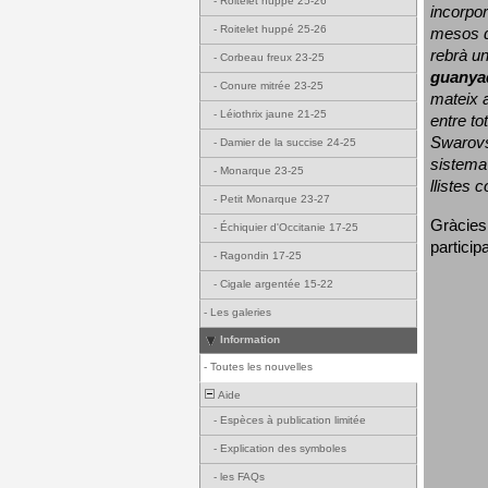
-
Roitelet huppé 25-26
incorpor
-
Roitelet huppé 25-26
mesos d
rebrà un
-
Corbeau freux 23-25
guanya
-
Conure mitrée 23-25
mateix a
-
Léiothrix jaune 21-25
entre to
Swarovs
-
Damier de la succise 24-25
sistema 
-
Monarque 23-25
llistes 
-
Petit Monarque 23-27
Gràcies
-
Échiquier d'Occitanie 17-25
particip
-
Ragondin 17-25
-
Cigale argentée 15-22
-
Les galeries
Information
-
Toutes les nouvelles
Aide
-
Espèces à publication limitée
-
Explication des symboles
-
les FAQs