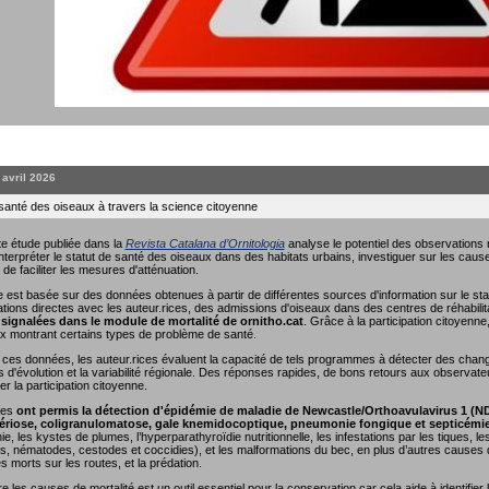
. avril 2026
 santé des oiseaux à travers la science citoyenne
e étude publiée dans la
Revista Catalana d’Ornitologia
analyse le potentiel des observations r
interpréter le statut de santé des oiseaux dans des habitats urbains, investiguer sur les causes
 de faciliter les mesures d'atténuation.
 est basée sur des données obtenues à partir de différentes sources d'information sur le sta
ions directes avec les auteur.rices, des admissions d'oiseaux dans des centres de réhabili
signalées dans le module de mortalité de ornitho.cat
. Grâce à la participation citoyenn
x montrant certains types de problème de santé.
nt ces données, les auteur.rices évaluent la capacité de tels programmes à détecter des cha
s d'évolution et la variabilité régionale. Des réponses rapides, de bons retours aux observate
r la participation citoyenne.
ées
ont permis la détection d'épidémie de maladie de Newcastle/Orthoavulavirus 1 (N
riose, coligranulomatose, gale knemidocoptique, pneumonie fongique et septicémi
e, les kystes de plumes, l’hyperparathyroïdie nutritionnelle, les infestations par les tiques, 
, nématodes, cestodes et coccidies), et les malformations du bec, en plus d’autres causes de
es morts sur les routes, et la prédation.
les causes de mortalité est un outil essentiel pour la conservation car cela aide à identifier