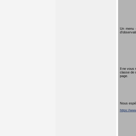
Un menu dé
d’observati
Il ne vous 
classe de 
page.
Nous espéro
https://w