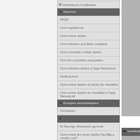
Statistiques d'utilisation
Tutoriels
-
FAQS
-
Com registrar-se
-
Com entrar dades
-
Com introduir una llista completa
-
Com consultar i editar dades
-
Com fer consultes avançades
-
Com introduir dades a l'app NaturaList
-
Verificacions
-
Com entrar dades al mòdul de mortalitat
-
Com entrar dades de mortalitat a l'app
NaturaList
Groupes taxonomiques
-
Orchidées
-
El Nocmig- informació general
vendredi
-
Com entrar les teves dades NocMig a
ornitho.cat?