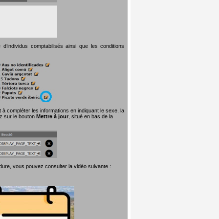
d’individus comptabilisés ainsi que les conditions
t à compléter les informations en indiquant le sexe, la
ez sur le bouton
Mettre à jour
, situé en bas de la
dure, vous pouvez consulter la vidéo suivante :