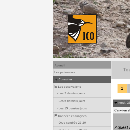
Accueil
Tou
Les partenaires
Consulter
Les observations
1
-
Les 2 derniers jours
-
Les 5 derniers jours
jeudi, 23
-
Les 15 derniers jours
Canvi en e
Données et analyses
-
Grue cendrée 25-26
Aquest a