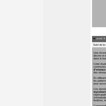
jeudi, 9
Suivi de la
Une récent
décrire et 
dans le but
Cette étude
communicat
d'oiseaux 
des oiseau
En utilisa
les pattern
pour assure
Ces donn
mycobacté
néphropathi
(trématodes
fenêtres, l
Comprendre 