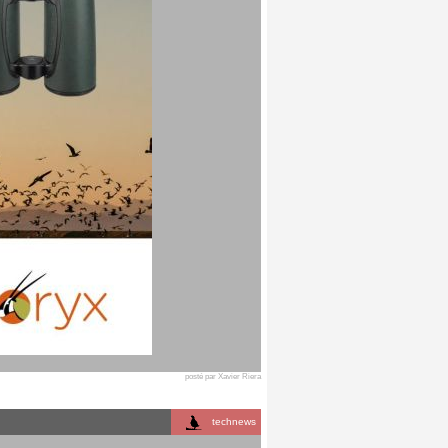
posté par Xavier Riera
technews