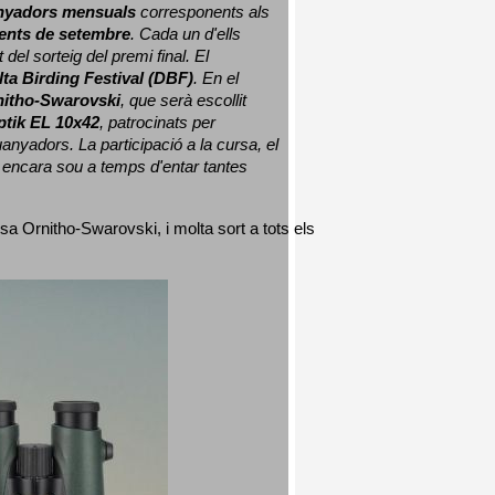
nyadors mensuals
 corresponents als 
nts de setembre
. Cada un d'ells 
 del sorteig del premi final. 
El 
lta Birding Festival (DBF)
. En el 
nitho-Swarovski
, que serà escollit 
ptik EL 10x42
, patrocinats per 
nyadors. La participació a la cursa, el 
 encara sou a temps d'entar tantes 
sa Ornitho-Swarovski, i molta sort a tots els 