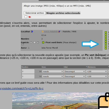
roulant s’ouvrira alors, vous permettant de sélectionner l’espèce à ajouter, le nombre 
on (posé, en vol, entendu, entre autres)
reste plus qu’à sélectionner la nouvelle espèce ajoutée (par exemple, un
Pic vert ibérique
) e
distance (<25 m, <100 m, >100 m ou en passage) ainsi que la section (de 1 à 6). Enfin, cliqu
ns que ce bref guide vous sera utile ! Pour des informations plus détaillées sur cette procé
ww.youtube.com/watch?v=cLnsPk-fo-c