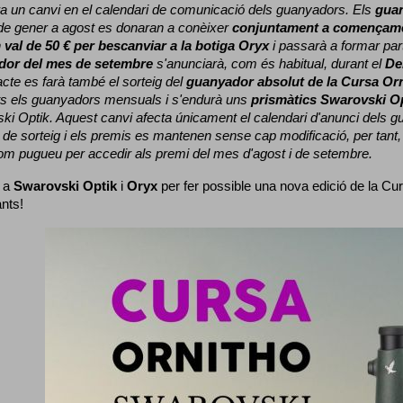
a un canvi en el calendari de comunicació dels guanyadors. 
Els 
gua
e gener a agost es donaran a conèixer 
conjuntament a començame
 
val de 50 € per bescanviar a la botiga Oryx
 i passarà a formar part
dor del mes de setembre
 s'anunciarà, com és habitual, durant el 
De
cte es farà també el sorteig del 
guanyador absolut de la Cursa Or
ts els guanyadors mensuals i s'endurà uns 
prismàtics Swarovski O
ki Optik. 
Aquest canvi afecta únicament el calendari d'anunci dels gua
de sorteig i els premis es mantenen sense cap modificació, per tant,
com pugueu per accedir als premi del mes d'agost i de setembre.
 a 
Swarovski Optik
 i 
Oryx
 per fer possible una nova edició de la Cur
ants!