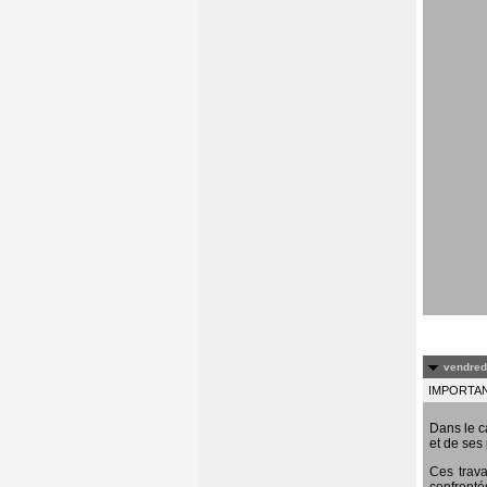
vendredi
IMPORTANT
Dans le c
et de ses 
Ces trava