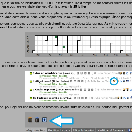
 que la saison de nidification du SOCC est terminée, il est temps de rassembler toutes les
ettre vos relevés via le site web d’ornitho avant le
15 juillet
.
est-il déjà arrivé de vous rendre compte, après avoir enregistré un recensement, que vou
e ! Dans cette article, nous vous proposons un court tutoriel qui vous explique, étape par ét
ncer, connectez-vous au site web d’ornitho, puis accédez à la rubrique
Administration
, e
ons
. Un calendrier s’affichera, vous permettant de sélectionner le recensement que vous souh
 recensement sélectionné, toutes les observations qui y sont associées s’afficheront et vous 
ne en forme de crayon situé à côté de l’une des observations appartenant au recensement au
pe, pour ajouter une nouvelle observation, il vous suffit de cliquer sur le bouton bleu portant