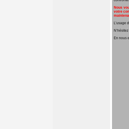
confronté
Nous vous
votre con
mainten
L’usage d
N’hésitez
En nous e