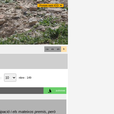
Portals web ICO
ca
es
en
fr
nbre : 149
 :
avinews
ació i els mateixos premis, però 