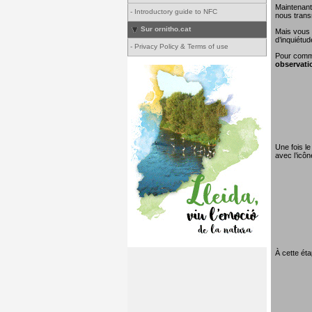
Maintenant
-
Introductory guide to NFC
nous transm
Sur ornitho.cat
Mais vous 
d’inquiétud
-
Privacy Policy & Terms of use
Pour comme
observati
Une fois le
avec l’icô
À cette éta