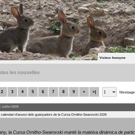
Visiteur Anonyme
tes les nouvelles
2
3
4
5
6
7
8
9
>
>|
Nbre/page
. juillet 2026
l calendari d'anunci dels guanyadors de la Cursa Ornitho-Swarovski 2026
ny, la Cursa Ornitho-Swarovski manté la mateixa dinàmica de particip