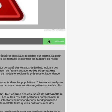
posté par Marc Illa Llobet
avinews
égulières d'oiseaux de jardins sur ornitho.cat pour
 de mortalité, et identifier les facteurs de risque
tut de santé des oiseaux de jardins, incluant des
tation de faune sauvage,
et des observations
e, ce module enregistre la présence et l'abondance
ngements dans les populations d'oiseaux en analysant
urs, et une communication régulière ont été les clés
DV), tout comme des cas isolés de salmonellose,
e
. Les autres résultats pertinents comprenaient la
les infections hémosporidiennes, l’endoparasitose
 mortalité telles que les collisions avec des
 les vulnérabilités chez des espèces spécifiques et