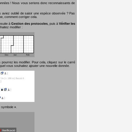
 données ! Nous vous serions donc reconnaissants de
s aviez oublié de saisir une espèce observée ? Pas
ape, comment corriger cela.
nsuite à
Gestion des protocoles
, puis à
Vérifier les
aitez modifier :
pourrez les modifier. Pour cela, cliquez sur le carré
quel vous souhaitez ajouter une nouvelle donnée.
 le symbole
+
.