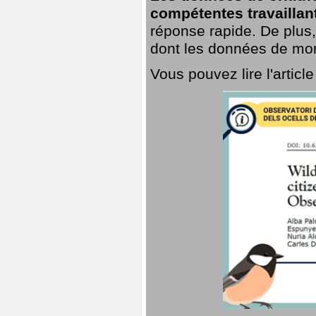
compétentes travaillan
réponse rapide. De plus,
dont les données de mort
Vous pouvez lire l'artic