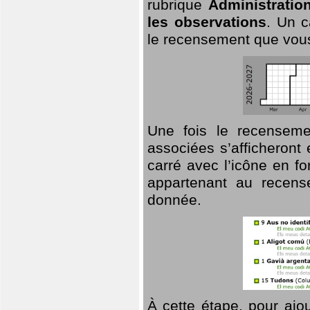
rubrique
Administratio
les observations
. Un c
le recensement que vous
Une fois le recensemen
associées s’afficheront 
carré avec l’icône en f
appartenant au recens
donnée.
À cette étape, pour ajou