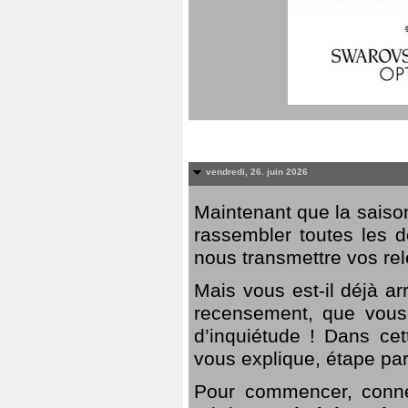
vendredi, 26. juin 2026
Maintenant que la saison
rassembler toutes les 
nous transmettre vos rel
Mais vous est-il déjà a
recensement, que vous
d’inquiétude ! Dans cet
vous explique, étape par
Pour commencer, connec