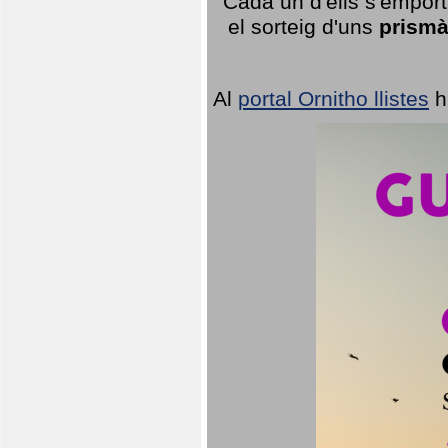
Cada un d'ells s'emport
el sorteig d'uns
prismà
Al
portal Ornitho llistes
h