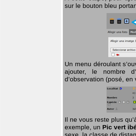
sur le bouton bleu porta
Un menu déroulant s’ouv
ajouter, le nombre d’
d’observation (posé, en 
Il ne vous reste plus qu
exemple, un
Pic vert ib
sexe, la classe de dist