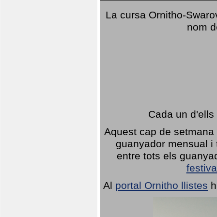
La cursa Ornitho-Swarovs
nom d
Cada un d'ells
Aquest cap de setmana 1
guanyador mensual i t
entre tots els guany
festiva
Al
portal Ornitho llistes
h