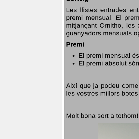
Les llistes entrades en
premi mensual. El prem
mitjançant Ornitho, les 
guanyadors mensuals opt
Premi
El premi mensual és
El premi absolut só
Així que ja podeu comen
les vostres millors botes
Molt bona sort a tothom!