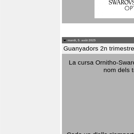
mardi, 5. août 2025
Guanyadors 2n trimestre
La cursa Ornitho-Swaro
nom dels t