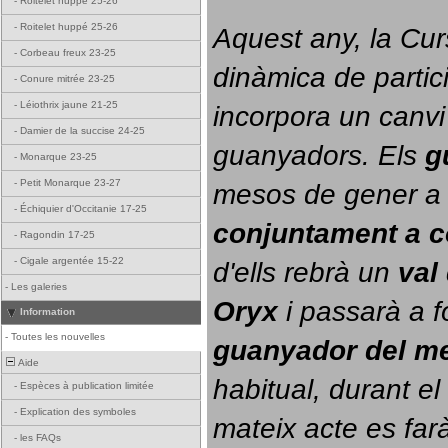
-
Roitelet huppé 25-26
-
Roitelet huppé 25-26
Aquest any, la Cur
-
Corbeau freux 23-25
dinàmica de partici
-
Conure mitrée 23-25
-
Léiothrix jaune 21-25
incorpora un canvi
-
Damier de la succise 24-25
guanyadors. 
Els 
g
-
Monarque 23-25
-
Petit Monarque 23-27
-
Échiquier d'Occitanie 17-25
conjuntament a 
-
Ragondin 17-25
-
Cigale argentée 15-22
d'ells rebrà un 
val
-
Les galeries
Oryx
 i passarà a f
Information
-
Toutes les nouvelles
guanyador del m
Aide
habitual, durant el 
-
Espèces à publication limitée
-
Explication des symboles
mateix acte es farà
-
les FAQs