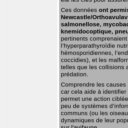
Ces données
ont permi
Newcastle/Orthoavulavi
salmonellose, mycobac
knemidocoptique, pneu
pertinents comprenaient 
l’hyperparathyroïdie nutri
hémosporidiennes, l’end
coccidies), et les malfo
telles que les collisions
prédation.
Comprendre les causes de
car cela aide à identifie
permet une action ciblée
peu de systèmes d’inform
communs (ou les oiseaux
dynamiques de leur popu
sur l'avifaune.