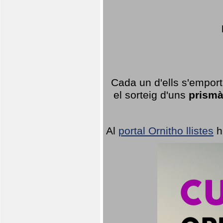
Cada un d'ells s'emport
el sorteig d'uns
prismà
Al
portal Ornitho llistes
h