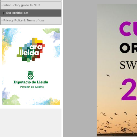
-
Introductory guide to NFC
Sur ornitho.cat
-
Privacy Policy & Terms of use