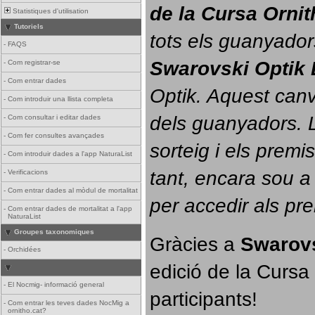
de la Cursa Orni
Statistiques d'utilisation
Tutoriels
tots els guanyador
-
FAQS
Swarovski Optik 
-
Com registrar-se
-
Com entrar dades
Optik. 
Aquest canvi
-
Com introduir una llista completa
dels guanyadors. La
-
Com consultar i editar dades
-
Com fer consultes avançades
sorteig i els prem
-
Com introduir dades a l'app NaturaList
tant, encara sou a
-
Verificacions
-
Com entrar dades al mòdul de mortalitat
per accedir als pr
-
Com entrar dades de mortalitat a l'app
NaturaList
Groupes taxonomiques
Gràcies a 
Swarovs
-
Orchidées
edició de la Cursa 
-
El Nocmig- informació general
participants!
-
Com entrar les teves dades NocMig a
ornitho.cat?