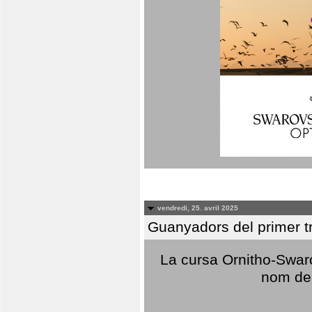
vendredi, 25. avril 2025
Guanyadors del primer t
La cursa Ornitho-Swaro
nom del