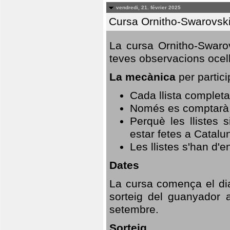
vendredi, 21. février 2025
Cursa Ornitho-Swarovsk
La cursa Ornitho-Swarov
teves observacions ocell
La mecànica
per partici
Cada llista completa
Només es comptarà u
Perquè les llistes 
estar fetes a Catalu
Les llistes s'han d'e
Dates
La cursa comença el dia
sorteig del guanyador 
setembre.
Sorteig