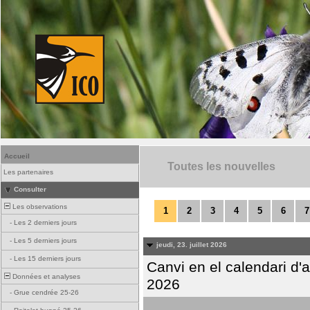
Accueil
Toutes les nouvelles
Les partenaires
Consulter
Les observations
1
2
3
4
5
6
7
-
Les 2 derniers jours
-
Les 5 derniers jours
jeudi, 23. juillet 2026
-
Les 15 derniers jours
Canvi en el calendari d
Données et analyses
2026
-
Grue cendrée 25-26