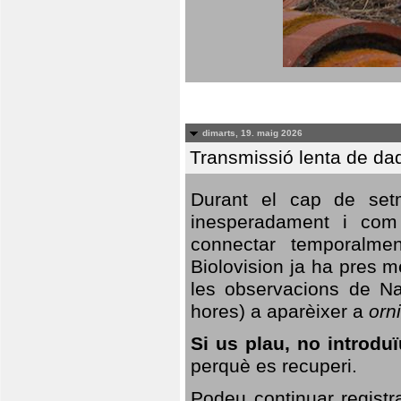
dimarts, 19. maig 2026
Transmissió lenta de da
Durant el cap de setm
inesperadament i com 
connectar temporalme
Biolovision ja ha pres 
les observacions de Na
hores) a aparèixer a
orni
Si us plau, no introd
perquè es recuperi.
Podeu continuar registr