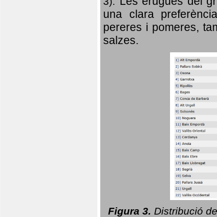
Les erugues del gr
3).
una clara preferència
pereres i pomeres, tam
salzes.
Figura 3.
Distribució d