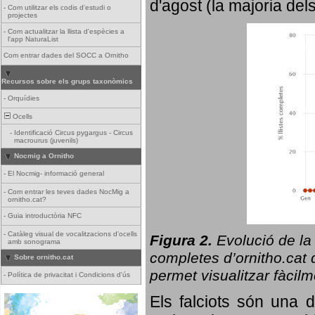
d'agost (la majoria del
-
Com utilitzar els codis d'estudi o
projectes
-
Com actualitzar la llista d'espècies a
l'app NaturaList
Com entrar dades del SOCC a Ornitho
Recursos sobre els grups taxonòmics
-
Orquídies
Ocells
-
Identificació Circus pygargus - Circus
macrourus (juvenils)
Nocmig a Ornitho
-
El Nocmig- informació general
-
Com entrar les teves dades NocMig a
ornitho.cat?
-
Guia introductòria NFC
-
Catàleg visual de vocalitzacions d'ocells
Figura 2.
Evolució de la
amb sonograma
completes d’ornitho.cat q
Sobre ornitho.cat
permet visualitzar fàcilm
-
Política de privacitat i Condicions d'ús
Els falciots són una 