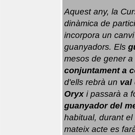
Aquest any, la Cur
dinàmica de partici
incorpora un canvi
guanyadors. 
Els 
g
conjuntament a 
d'ells rebrà un 
val
Oryx
 i passarà a f
guanyador del m
habitual, durant el 
mateix acte es farà