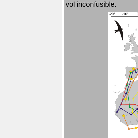
vol inconfusible.