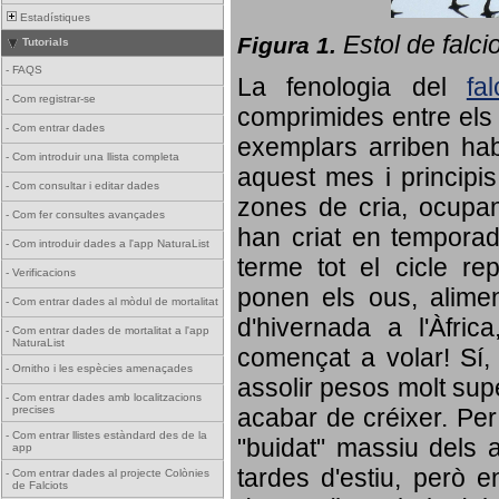
Estadístiques
Estol de falci
Figura 1.
Tutorials
-
FAQS
La fenologia del
fa
-
Com registrar-se
comprimides entre els o
-
Com entrar dades
exemplars arriben habi
-
Com introduir una llista completa
aquest mes i principis
-
Com consultar i editar dades
zones de cria, ocupan
-
Com fer consultes avançades
han criat en tempora
-
Com introduir dades a l'app NaturaList
terme tot el cicle rep
-
Verificacions
ponen els ous, alime
-
Com entrar dades al mòdul de mortalitat
d'hivernada a l'Àfric
-
Com entrar dades de mortalitat a l'app
NaturaList
començat a volar! Sí, 
-
Ornitho i les espècies amenaçades
assolir pesos molt supe
-
Com entrar dades amb localitzacions
precises
acabar de créixer. Per 
-
Com entrar llistes estàndard des de la
"buidat" massiu dels a
app
tardes d'estiu, però e
-
Com entrar dades al projecte Colònies
de Falciots