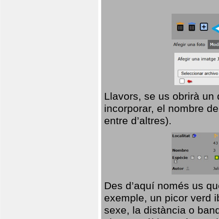
Llavors, se us obrirà un
incorporar, el nombre de
entre d’altres).
Des d’aquí només us que
exemple, un picor verd ib
sexe, la distància o ba