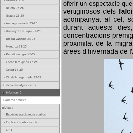
-
Reietó 25-26
oferir un espectacle qu
-
Reietó 25-26
vertiginosos dels
falc
-
Graula 23-25
acompanyat al cel, so
-
Aratinga mitrada 23-25
durant aquests dies
-
Rossinyol del Japó 21-25
concentracions premigr
-
Brocat variable 24-25
proximitat de la migra
-
Monarca 23-25
àrees d'hivernada de l
-
Papallona tigre 23-27
-
Escac ferruginós 17-25
-
Coipú 17-25
-
Cigalella argentada 15-22
-
Galeria d'imatges i sons
Informació
-
Darreres notícies
Ajuda
-
Espècies parcialment ocultes
-
Explicació dels símbols
-
FAQ