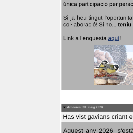
única participació per person
Si ja heu tingut l'oportuni
col·laboració! Si no...
teniu
Link a l'enquesta
aquí
!
dimecres, 20. maig 2026
Has vist gavians criant 
Aquest any 2026, s'est