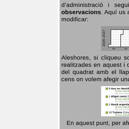
d’administració i se
observacions
. Aquí us 
modificar:
Aleshores, si cliqueu s
realitzades en aquest i
del quadrat amb el llap
cens on volem afegir un
En aquest punt, per af