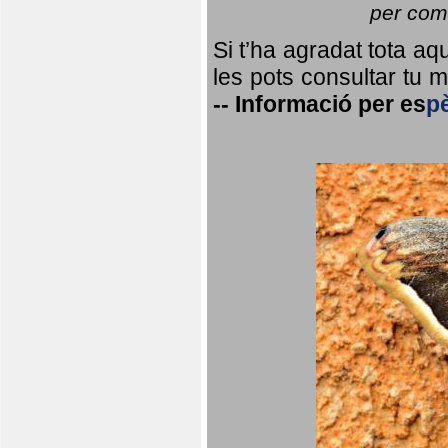
per coma
Si t’ha agradat tota a
les pots consultar tu ma
--
Informació per
es
p