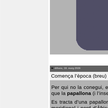
dilluns, 18. maig 2026
Comença l’època (breu) d
Per qui no la conegui, 
que la
papallona
(i l’in
Es tracta d’una papallo
meridional i nord d’Àfri