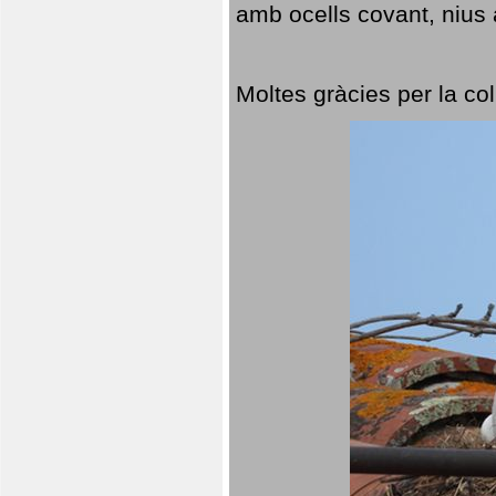
amb ocells covant, nius a
Moltes gràcies per la col