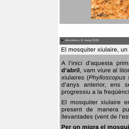
divendres, 8. maig 2026
El mosquiter xiulaire, u
A l’inici d’aquesta pr
d’abril
, vam viure al li
xiulaires (
Phylloscopus s
d’anys anterior, ens s
progressiu a la freqüènc
El mosquiter xiulaire 
present de manera pun
llevantades (vent de l’est
Per on migra el mosquit