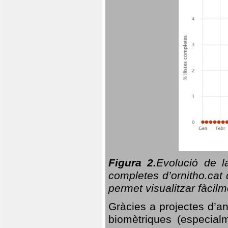
Figura 2.
Evolució de l
completes d’ornitho.cat 
permet visualitzar fàcilm
Gràcies a projectes d’a
biomètriques (especialm