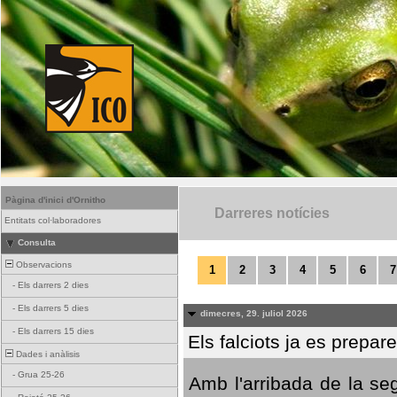
Pàgina d'inici d'Ornitho
Darreres notícies
Entitats col·laboradores
Consulta
Observacions
1
2
3
4
5
6
7
-
Els darrers 2 dies
-
Els darrers 5 dies
dimecres, 29. juliol 2026
-
Els darrers 15 dies
Els falciots ja es prepar
Dades i anàlisis
-
Grua 25-26
Amb l'arribada de la se