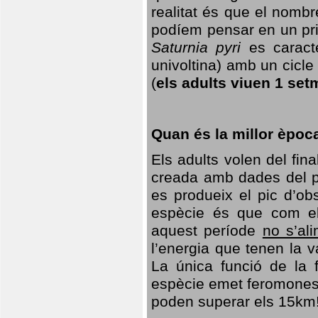
realitat és que el nomb
podíem pensar en un princ
Saturnia pyri
es caracte
univoltina) amb un cicle 
(
els adults viuen 1 set
Quan és la millor èpoc
Els adults volen del fin
creada amb dades del po
es produeix el pic d’ob
espècie és que com el
aquest període
no s’al
l’energia que tenen la 
La única funció de la f
espècie emet feromones
poden superar els 15km