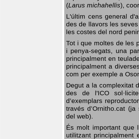
(
Larus michahellis
), coo
L'últim cens general d'a
des de llavors les seves
les costes del nord peni
Tot i que moltes de les p
i penya-segats, una par
principalment en teulad
principalment a diverses
com per exemple a Oso
Degut a la complexitat d
des de l'ICO sol·lici
d’exemplars reproductor
través d’Ornitho.cat (ja
del web).
És molt important que 
utilitzant principalment