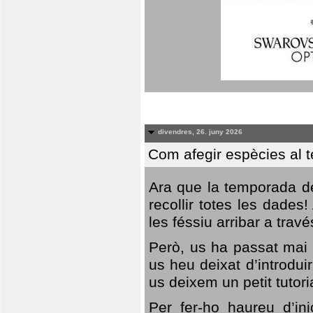
divendres, 26. juny 2026
Com afegir espècies al 
Ara que la temporada de
recollir totes les dades
les féssiu arribar a trav
Però, us ha passat mai 
us heu deixat d’introdu
us deixem un petit tutor
Per fer-ho haureu d’in