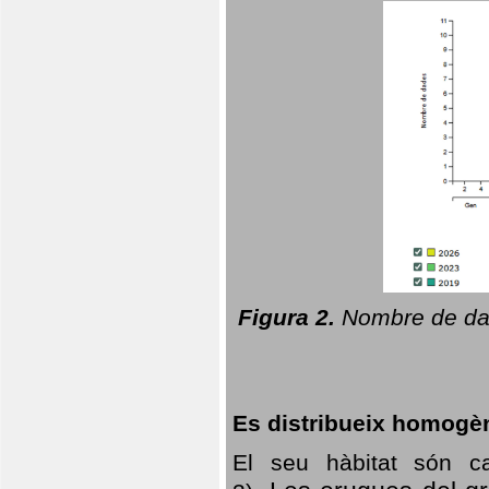
Figura 2.
Nombre de dad
Es distribueix homogè
El seu hàbitat són c