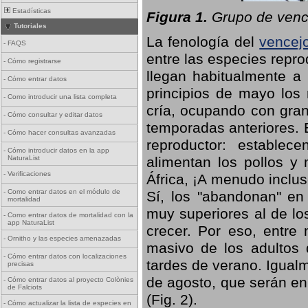
Estadísticas
Figura 1.
Grupo de vence
Tutoriales
La fenología del
vencej
-
FAQS
entre las especies repro
-
Cómo registrarse
llegan habitualmente a 
-
Cómo entrar datos
principios de mayo los 
-
Como introducir una lista completa
cría, ocupando con gran
-
Cómo consultar y editar datos
temporadas anteriores. 
-
Cómo hacer consultas avanzadas
reproductor: establece
-
Cómo introducir datos en la app
NaturaList
alimentan los pollos y
-
Verificaciones
África, ¡A menudo inclu
-
Como entrar datos en el módulo de
Sí, los "abandonan" en
mortalidad
muy superiores al de lo
-
Como entrar datos de mortalidad con la
app NaturaList
crecer. Por eso, entre 
-
Ornitho y las especies amenazadas
masivo de los adultos
-
Cómo entrar datos con localizaciones
tardes de verano. Igual
precisas
de agosto, que serán en
-
Cómo entrar datos al proyecto Colònies
de Falciots
(Fig. 2).
-
Cómo actualizar la lista de especies en