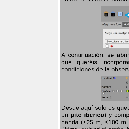
A continuación, se abr
que queréis incorpora
condiciones de la observ
Desde aquí solo os qued
un
pito ibérico
) y comp
banda (<25 m, <100 m, >