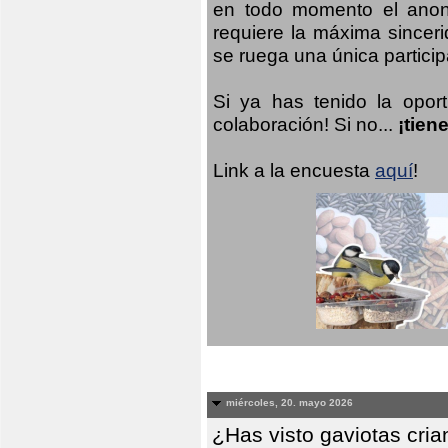
en todo momento el anoni
requiere la máxima sinceri
se ruega una única participa
Si ya has tenido la opor
colaboración! Si no...
¡tien
Link a la encuesta
aquí
!
miércoles, 20. mayo 2026
¿Has visto gaviotas cri