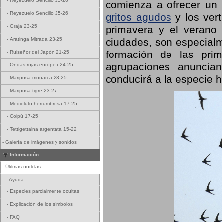
-
Reyezuelo Sencillo 25-26
comienza a ofrecer un
-
Reyezuelo Sencillo 25-26
gritos agudos
y los ver
-
Graja 23-25
primavera y el verano
ciudades, son especialm
-
Aratinga Mitrada 23-25
formación de las prime
-
Ruiseñor del Japón 21-25
agrupaciones anuncian
-
Ondas rojas europea 24-25
conducirá a la especie h
-
Mariposa monarca 23-25
-
Mariposa tigre 23-27
-
Medioluto herrumbrosa 17-25
-
Coipú 17-25
-
Tettigettalna argentata 15-22
-
Galería de imágenes y sonidos
Información
-
Últimas noticias
Ayuda
-
Especies parcialmente ocultas
-
Explicación de los símbolos
-
FAQ