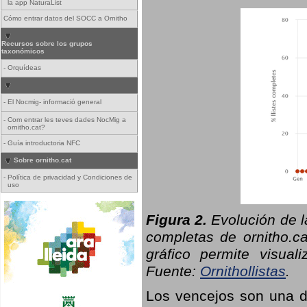
la app NaturaList
Cómo entrar datos del SOCC a Ornitho
Recursos sobre los grupos
taxonómicos
-
Orquídeas
-
El Nocmig- informació general
-
Com entrar les teves dades NocMig a
ornitho.cat?
-
Guía introductoria NFC
Sobre ornitho.cat
-
Política de privacidad y Condiciones de
uso
Figura 2.
Evolución de l
completas de ornitho.ca
gráfico permite visual
Fuente:
Ornithollistas
.
Los vencejos son una de