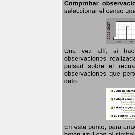
Comprobar observaci
seleccionar el censo que
Una vez allí, si hac
observaciones realizad
pulsad sobre el recua
observaciones que pert
dato.
En este punto, para aña
botón azul con el símbo