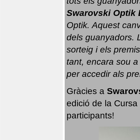
tots els guanyador
Swarovski Optik 
Optik. 
Aquest canvi
dels guanyadors. La
sorteig i els prem
tant, encara sou a
per accedir als pr
Gràcies a 
Swarovs
edició de la Cursa 
participants!