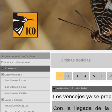
Página de inicio de Ornitho
Últimas noticias
Entidades colaboradoras
Consultar
Observaciones
1
2
3
4
5
6
7
-
Los últimos 2 días
-
Los últimos 5 días
miércoles, 29. julio 2026
-
Los últimos 15 días
Los vencejos ya se prepa
Datos y análisis
-
Grulla Común 25-26
Con la llegada de la 