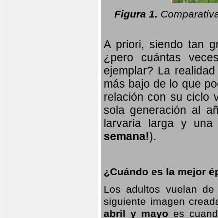
Figura 1.
Comparativa
A priori, siendo tan g
¿pero cuántas veces
ejemplar? La realidad
más bajo de lo que pod
relación con su ciclo v
sola generación al añ
larvaria larga
y una f
semana!
).
¿Cuándo es la mejor ép
Los adultos vuelan de
siguiente imagen creada
abril y mayo
es cuando