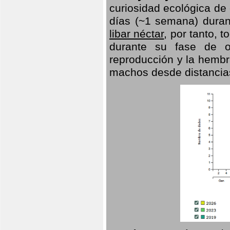
curiosidad ecológica de
días (~1 semana) duran
libar néctar
, por tanto, 
durante su fase de o
reproducción y la hembr
machos desde distancia