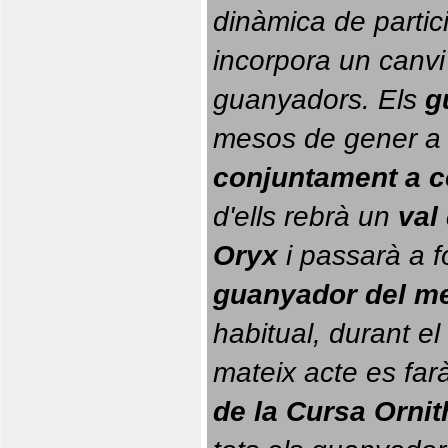
dinàmica de partici
incorpora un canvi
guanyadors. 
Els 
g
conjuntament a 
d'ells rebrà un 
val
Oryx
 i passarà a f
guanyador del m
habitual, durant el 
mateix acte es farà
de la Cursa Orni