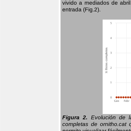
vivido a mediados de abril
entrada (Fig.2).
Figura 2.
Evolución de la
completas de ornitho.cat 
permite visualizar fácilment