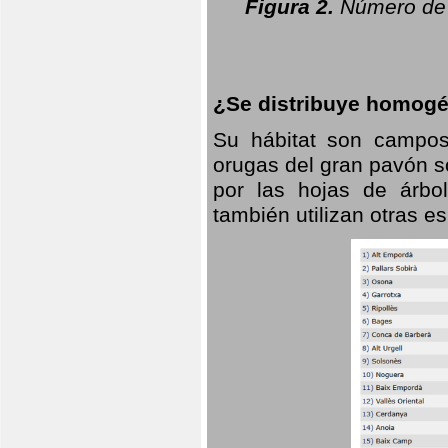
Figura 2.
Número de 
¿Se distribuye homogé
Su hábitat son campos
orugas del gran pavón s
por las hojas de árbo
también utilizan otras 