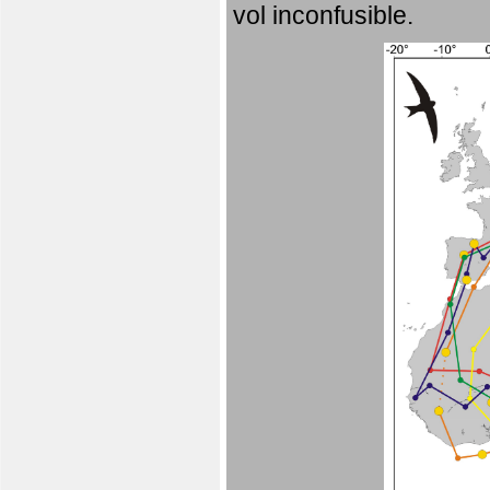
vol inconfusible.