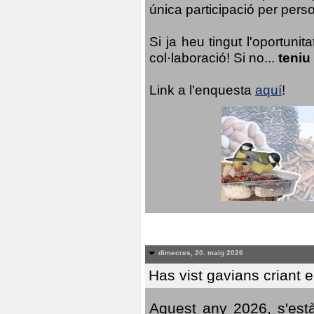
única participació per person
Si ja heu tingut l'oportuni
col·laboració! Si no...
teniu
Link a l'enquesta
aquí
!
dimecres, 20. maig 2026
Has vist gavians criant 
Aquest any 2026, s'est