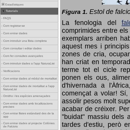
Estadístiques
Estol de falci
Figura 1.
Tutorials
-
FAQS
La fenologia del
fa
-
Com registrar-se
comprimides entre els o
-
Com entrar dades
exemplars arriben habi
-
Com introduir una llista completa
aquest mes i principis
-
Com consultar i editar dades
zones de cria, ocupan
-
Com fer consultes avançades
han criat en tempora
-
Com introduir dades a l'app NaturaList
terme tot el cicle rep
-
Verificacions
ponen els ous, alime
-
Com entrar dades al mòdul de mortalitat
d'hivernada a l'Àfric
-
Com entrar dades de mortalitat a l'app
NaturaList
començat a volar! Sí, 
-
Ornitho i les espècies amenaçades
assolir pesos molt supe
-
Com entrar dades amb localitzacions
precises
acabar de créixer. Per 
-
Com entrar llistes estàndard des de la
"buidat" massiu dels a
app
tardes d'estiu, però e
-
Com entrar dades al projecte Colònies
de Falciots