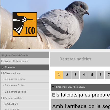
Pàgina d'inici d'Ornitho
Darreres notícies
Entitats col·laboradores
Consulta
Observacions
1
2
3
4
5
6
7
-
Els darrers 2 dies
-
Els darrers 5 dies
dimecres, 29. juliol 2026
-
Els darrers 15 dies
Els falciots ja es prepar
Dades i anàlisis
-
Grua 25-26
Amb l'arribada de la se