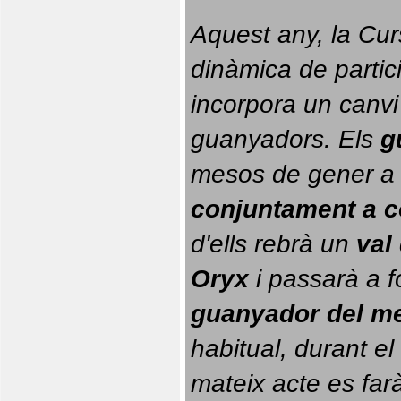
Aquest any, la Cur
dinàmica de partici
incorpora un canvi
guanyadors. 
Els 
g
conjuntament a 
d'ells rebrà un 
val
Oryx
 i passarà a f
guanyador del m
habitual, durant el 
mateix acte es farà