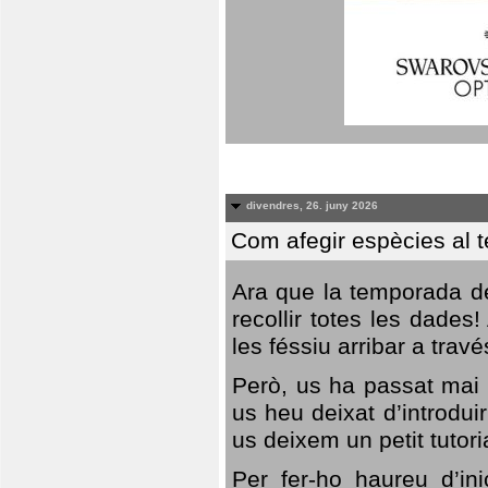
divendres, 26. juny 2026
Com afegir espècies al 
Ara que la temporada de
recollir totes les dades
les féssiu arribar a trav
Però, us ha passat mai 
us heu deixat d’introdu
us deixem un petit tutor
Per fer-ho haureu d’in