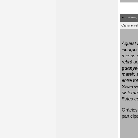
jueves, 
Canvi en e
Aquest a
incorpor
mesos d
rebrà un
guanya
mateix a
entre to
Swarovs
sistema 
llistes 
Gràcies
particip