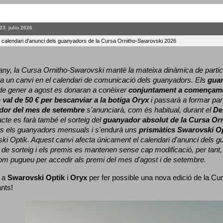
23. julio 2026
l calendari d'anunci dels guanyadors de la Cursa Ornitho-Swarovski 2026
ny, la Cursa Ornitho-Swarovski manté la mateixa dinàmica de particip
a un canvi en el calendari de comunicació dels guanyadors. 
Els 
gua
e gener a agost es donaran a conèixer 
conjuntament a començame
 
val de 50 € per bescanviar a la botiga Oryx
 i passarà a formar part
dor del mes de setembre
 s'anunciarà, com és habitual, durant el 
De
cte es farà també el sorteig del 
guanyador absolut de la Cursa Or
ts els guanyadors mensuals i s'endurà uns 
prismàtics Swarovski O
ki Optik. 
Aquest canvi afecta únicament el calendari d'anunci dels gua
de sorteig i els premis es mantenen sense cap modificació, per tant,
com pugueu per accedir als premi del mes d'agost i de setembre.
 a 
Swarovski Optik
 i 
Oryx
 per fer possible una nova edició de la Cur
ants!