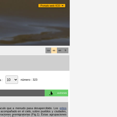
Portals web ICO
ca
es
en
fr
número : 323
a :
avinews
ctáculo que a menudo pasa desapercibido. Los
gritos
 acompañado en el cielo, sobre pueblos y ciudades,
raciones premigratorias (Fig.1). Estas agrupaciones