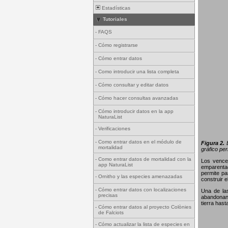
Estadísticas
Tutoriales
-
FAQS
-
Cómo registrarse
-
Cómo entrar datos
-
Como introducir una lista completa
-
Cómo consultar y editar datos
-
Cómo hacer consultas avanzadas
-
Cómo introducir datos en la app
NaturaList
-
Verificaciones
-
Como entrar datos en el módulo de
Figura 2.
E
mortalidad
gráfico per
-
Como entrar datos de mortalidad con la
Los vence
app NaturaList
emparentad
permite pa
-
Ornitho y las especies amenazadas
construir 
-
Cómo entrar datos con localizaciones
Una de la
precisas
abandonan 
tierra hast
-
Cómo entrar datos al proyecto Colònies
de Falciots
-
Cómo actualizar la lista de especies en