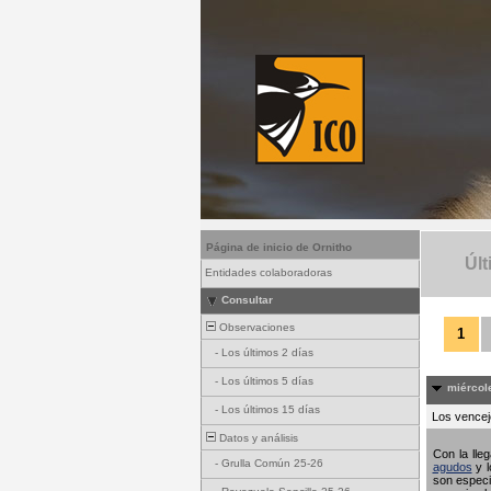
Página de inicio de Ornitho
Últ
Entidades colaboradoras
Consultar
Observaciones
1
-
Los últimos 2 días
-
Los últimos 5 días
miércole
-
Los últimos 15 días
Los vencejo
Datos y análisis
Con la lle
-
Grulla Común 25-26
agudos
y l
son especi