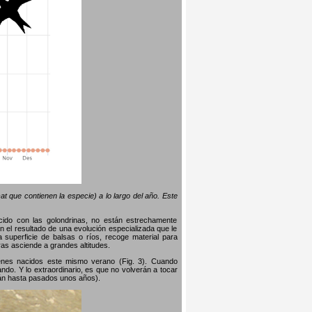
t que contienen la especie) a lo largo del año. Este
ido con las golondrinas, no están estrechamente
 el resultado de una evolución especializada que le
 superficie de balsas o ríos, recoge material para
ras asciende a grandes altitudes.
enes nacidos este mismo verano (Fig. 3). Cuando
ndo. Y lo extraordinario, es que no volverán a tocar
rán hasta pasados ​​unos años).