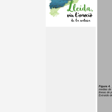
Figura 4.
medias de 
líneas de p
Extraído 