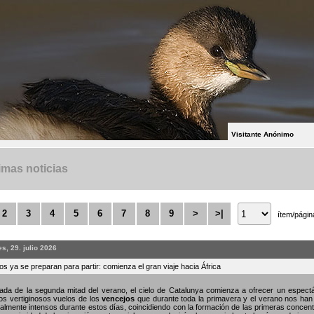
Visitante Anónimo
imas noticias
2
3
4
5
6
7
8
9
>
>|
ítem/págin
s, 29. julio 2026
s ya se preparan para partir: comienza el gran viaje hacia África
gada de la segunda mitad del verano, el cielo de Catalunya comienza a ofrecer un espe
os vertiginosos vuelos de los
vencejos
que durante toda la primavera y el verano nos han
almente intensos durante estos días, coincidiendo con la formación de las primeras concent