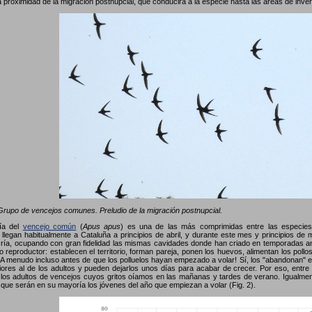
a proximidad de la migración postnupcial, que conducirá a la especie hasta las áreas de inve
rupo de vencejos comunes. Preludio de la migración postnupcial.
gía del
vencejo común
(
Apus apus
) es una de las más comprimidas entre las especies 
 llegan habitualmente a Cataluña a principios de abril, y durante este mes y principios de
ría, ocupando con gran fidelidad las mismas cavidades donde han criado en temporadas a
clo reproductor: establecen el territorio, forman pareja, ponen los huevos, alimentan los po
 ¡A menudo incluso antes de que los polluelos hayan empezado a volar! Sí, los "abandonan" e
ores al de los adultos y pueden dejarlos unos días para acabar de crecer. Por eso, entre 
los adultos de vencejos cuyos gritos oíamos en las mañanas y tardes de verano. Igualmen
 que serán en su mayoría los jóvenes del año que empiezan a volar (Fig. 2).