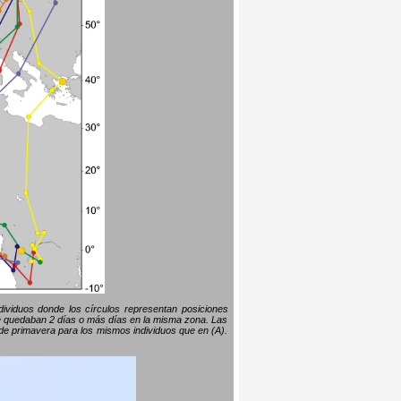
ndividuos donde los círculos representan posiciones
 se quedaban 2 días o más días en la misma zona. Las
s de primavera para los mismos individuos que en (A).