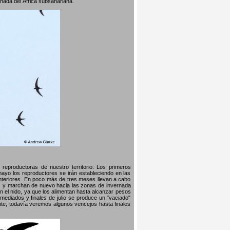
rnada del África subsahariana.
reproductoras de nuestro territorio. Los primeros
 mayo los reproductores se irán estableciendo en las
nteriores. En poco más de tres meses llevan a cabo
llos y marchan de nuevo hacia las zonas de invernada
n el nido, ya que los alimentan hasta alcanzar pesos
mediados y finales de julio se produce un "vaciado"
te, todavía veremos algunos vencejos hasta finales