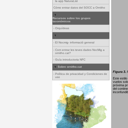
la app NaturaList
Cómo entrar datos del SOCC a Ornitho
Recursos sobre los grupos
taxonómicos
-
Orquídeas
-
El Nocmig- informació general
-
Com entrar les teves dades NocMig a
ornitho.cat?
-
Guía introductoria NFC
Sobre ornitho.cat
Figura 3.
P
-
Política de privacidad y Condiciones de
uso
Este estil
vuelos sob
próxima pr
del contin
inconfundib