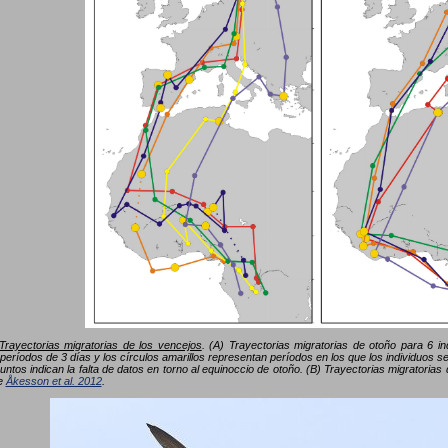
Trayectorias migratorias de los vencejos
. (A) Trayectorias migratorias de otoño para 6 i
períodos de 3 días y los círculos amarillos representan períodos en los que los individuos
untos indican la falta de datos en torno al equinoccio de otoño. (B) Trayectorias migratoria
de
Åkesson et al. 2012
.