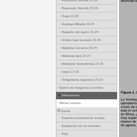
-
Reyezuelo Sencillo 25-26
anuncian l
-
Reyezuelo Sencillo 25-26
-
Graja 23-25
-
Aratinga Mitrada 23-25
-
Ruiseñor del Japón 21-25
-
Ondas rojas europea 24-25
-
Mariposa monarca 23-25
-
Mariposa tigre 23-27
-
Medioluto herrumbrosa 17-25
-
Coipú 17-25
-
Tettigettalna argentata 15-22
-
Galería de imágenes y sonidos
Figura 1.
G
Información
La fenolo
-
Últimas noticias
ejemplares
zonas de c
todo el ci
Ayuda
en África,
muy superi
-
Especies parcialmente ocultas
masivo de 
de agosto,
-
Explicación de los símbolos
-
FAQ