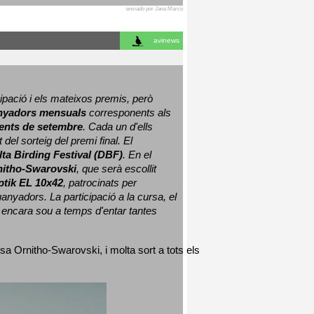
enviado por Jana Marco
avinews
ació i els mateixos premis, però 
nyadors mensuals
 corresponents als 
nts de setembre
. Cada un d'ells 
 del sorteig del premi final. 
El 
lta Birding Festival (DBF)
. En el 
nitho-Swarovski
, que serà escollit 
ptik EL 10x42
, patrocinats per 
nyadors. La participació a la cursa, el 
 encara sou a temps d'entar tantes 
sa Ornitho-Swarovski, i molta sort a tots els 