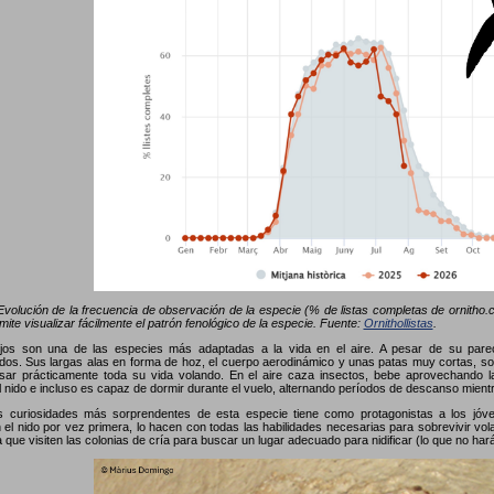
volución de la frecuencia de observación de la especie (% de listas completas de ornitho.ca
mite visualizar fácilmente el patrón fenológico de la especie. Fuente:
Ornithollistas
.
jos son una de las especies más adaptadas a la vida en el aire. A pesar de su parec
os. Sus largas alas en forma de hoz, el cuerpo aerodinámico y unas patas muy cortas, son
sar prácticamente toda su vida volando. En el aire caza insectos, bebe aprovechando la
el nido e incluso es capaz de dormir durante el vuelo, alternando períodos de descanso mient
s curiosidades más sorprendentes de esta especie tiene como protagonistas a los jóv
el nido por vez primera, lo hacen con todas las habilidades necesarias para sobrevivir vola
a que visiten las colonias de cría para buscar un lugar adecuado para nidificar (lo que no ha