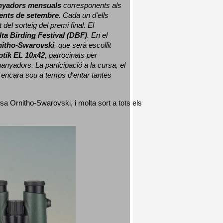
nyadors mensuals
 corresponents als 
nts de setembre
. Cada un d'ells 
 del sorteig del premi final. 
El 
lta Birding Festival (DBF)
. En el 
nitho-Swarovski
, que serà escollit 
ptik EL 10x42
, patrocinats per 
nyadors. La participació a la cursa, el 
 encara sou a temps d'entar tantes 
sa Ornitho-Swarovski, i molta sort a tots els 