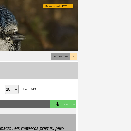
Portals web ICO
ca
es
en
fr
nbre : 149
 :
avinews
ació i els mateixos premis, però 