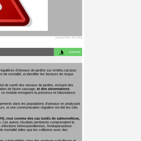
posté par Marc Illa Llobet
avinews
égulières d'oiseaux de jardins sur ornitho.cat pour
 de mortalité, et identifier les facteurs de risque
tut de santé des oiseaux de jardins, incluant des
tation de faune sauvage,
et des observations
e, ce module enregistre la présence et l'abondance
ngements dans les populations d'oiseaux en analysant
urs, et une communication régulière ont été les clés
DV), tout comme des cas isolés de salmonellose,
e
. Les autres résultats pertinents comprenaient la
les infections hémosporidiennes, l’endoparasitose
 mortalité telles que les collisions avec des
 les vulnérabilités chez des espèces spécifiques et