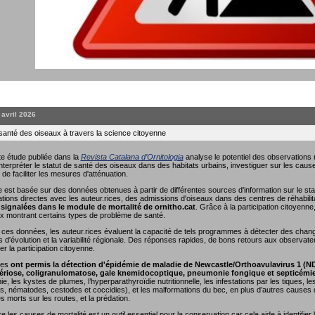
. avril 2026
 santé des oiseaux à travers la science citoyenne
e étude publiée dans la
Revista Catalana d’Ornitologia
analyse le potentiel des observations r
interpréter le statut de santé des oiseaux dans des habitats urbains, investiguer sur les causes
 de faciliter les mesures d'atténuation.
 est basée sur des données obtenues à partir de différentes sources d'information sur le sta
ions directes avec les auteur.rices, des admissions d'oiseaux dans des centres de réhabili
signalées dans le module de mortalité de ornitho.cat
. Grâce à la participation citoyenn
x montrant certains types de problème de santé.
nt ces données, les auteur.rices évaluent la capacité de tels programmes à détecter des cha
s d'évolution et la variabilité régionale. Des réponses rapides, de bons retours aux observate
r la participation citoyenne.
ées
ont permis la détection d'épidémie de maladie de Newcastle/Orthoavulavirus 1 (N
riose, coligranulomatose, gale knemidocoptique, pneumonie fongique et septicémi
e, les kystes de plumes, l’hyperparathyroïdie nutritionnelle, les infestations par les tiques, 
, nématodes, cestodes et coccidies), et les malformations du bec, en plus d’autres causes de
es morts sur les routes, et la prédation.
les causes de mortalité est un outil essentiel pour la conservation car cela aide à identifier