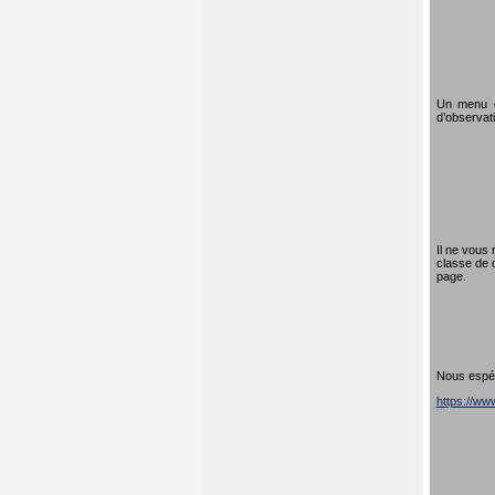
Un menu dé
d’observati
Il ne vous 
classe de 
page.
Nous espéro
https://w