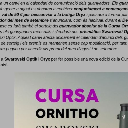
a un canvi en el calendari de comunicació dels guanyadors. 
Els 
gua
e gener a agost es donaran a conèixer 
conjuntament a començame
 
val de 50 € per bescanviar a la botiga Oryx
 i passarà a formar part
dor del mes de setembre
 s'anunciarà, com és habitual, durant el 
De
cte es farà també el sorteig del 
guanyador absolut de la Cursa Or
ts els guanyadors mensuals i s'endurà uns 
prismàtics Swarovski O
ki Optik. 
Aquest canvi afecta únicament el calendari d'anunci dels gua
de sorteig i els premis es mantenen sense cap modificació, per tant,
com pugueu per accedir als premi del mes d'agost i de setembre.
 a 
Swarovski Optik
 i 
Oryx
 per fer possible una nova edició de la Cur
ants!