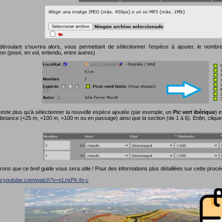
roulant s’ouvrira alors, vous permettant de sélectionner l’espèce à ajouter, le nombre 
on (posé, en vol, entendu, entre autres)
reste plus qu’à sélectionner la nouvelle espèce ajoutée (par exemple, un
Pic vert ibérique
) e
distance (<25 m, <100 m, >100 m ou en passage) ainsi que la section (de 1 à 6). Enfin, cliqu
ns que ce bref guide vous sera utile ! Pour des informations plus détaillées sur cette procé
ww.youtube.com/watch?v=cLnsPk-fo-c