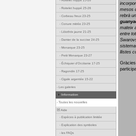
-
Roitelet huppé 25-26
incorpor
-
Roitelet huppé 25-26
mesos d
rebrà un
-
Corbeau freux 23-25
guanya
-
Conure mitrée 23-25
mateix a
-
Léiothrix jaune 21-25
entre to
Swarovs
-
Damier de la succise 24-25
sistema 
-
Monarque 23-25
llistes 
-
Petit Monarque 23-27
Gràcies
-
Échiquier d'Occitanie 17-25
particip
-
Ragondin 17-25
-
Cigale argentée 15-22
-
Les galeries
Information
-
Toutes les nouvelles
Aide
-
Espèces à publication limitée
-
Explication des symboles
-
les FAQs