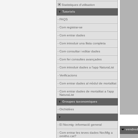
Statistiques d'utilisation
Tutoriels
-
FAQS
-
Com registrar-se
-
Com entrar dades
-
Com introduir una llista completa
-
Com consultar i editar dades
-
Com fer consultes avançades
-
Com introduir dades a l'app NaturaList
-
Verificacions
-
Com entrar dades al mòdul de mortalitat
-
Com entrar dades de mortalitat a l'app
NaturaList
Groupes taxonomiques
-
Orchidées
-
El Nocmig- informació general
vendredi
-
Com entrar les teves dades NocMig a
ornitho.cat?