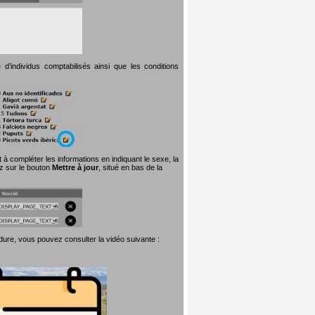
d’individus comptabilisés ainsi que les conditions
t à compléter les informations en indiquant le sexe, la
ez sur le bouton
Mettre à jour
, situé en bas de la
dure, vous pouvez consulter la vidéo suivante :