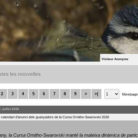
Visiteur Anonyme
tes les nouvelles
2
3
4
5
6
7
8
9
>
>|
Nbre/page
. juillet 2026
l calendari d'anunci dels guanyadors de la Cursa Ornitho-Swarovski 2026
ny, la Cursa Ornitho-Swarovski manté la mateixa dinàmica de particip