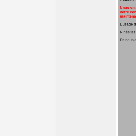
confronté
Nous vous
votre con
mainten
L’usage d
N’hésitez
En nous e