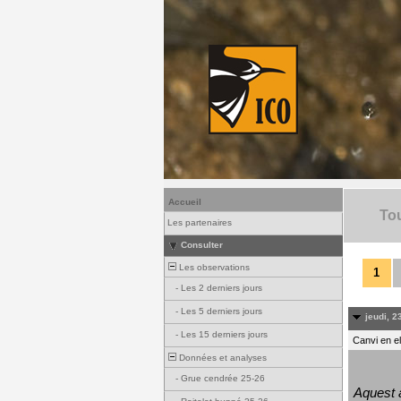
Accueil
Tou
Les partenaires
Consulter
Les observations
1
-
Les 2 derniers jours
-
Les 5 derniers jours
jeudi, 23
-
Les 15 derniers jours
Canvi en e
Données et analyses
-
Grue cendrée 25-26
Aquest a