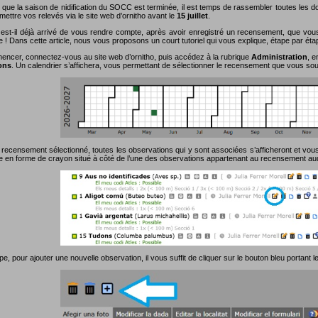
 que la saison de nidification du SOCC est terminée, il est temps de rassembler toutes les
ettre vos relevés via le site web d’ornitho avant le
15 juillet
.
est-il déjà arrivé de vous rendre compte, après avoir enregistré un recensement, que vou
e ! Dans cette article, nous vous proposons un court tutoriel qui vous explique, étape par ét
ncer, connectez-vous au site web d’ornitho, puis accédez à la rubrique
Administration
, e
ons
. Un calendrier s’affichera, vous permettant de sélectionner le recensement que vous souh
 recensement sélectionné, toutes les observations qui y sont associées s’afficheront et vous 
ne en forme de crayon situé à côté de l’une des observations appartenant au recensement au
pe, pour ajouter une nouvelle observation, il vous suffit de cliquer sur le bouton bleu portant