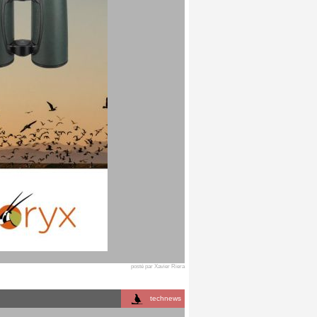
posté par Xavier Riera
technews