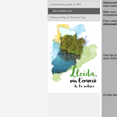
Maintenant
-
Introductory guide to NFC
nous transm
Sur ornitho.cat
Mais vous 
d’inquiétud
-
Privacy Policy & Terms of use
Pour comme
observati
Une fois le
avec l’icô
À cette éta