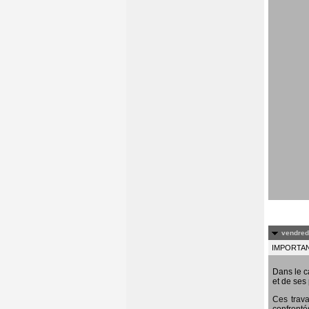
vendredi
IMPORTANT
Dans le c
et de ses 
Ces trava