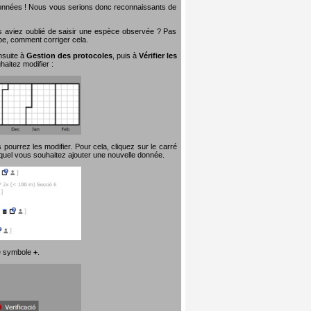
 données ! Nous vous serions donc reconnaissants de
s aviez oublié de saisir une espèce observée ? Pas
ape, comment corriger cela.
nsuite à
Gestion des protocoles
, puis à
Vérifier les
aitez modifier :
pourrez les modifier. Pour cela, cliquez sur le carré
quel vous souhaitez ajouter une nouvelle donnée.
 le symbole
+
.