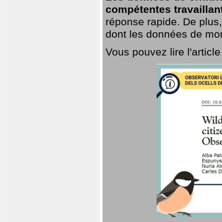
compétentes travaillan
réponse rapide. De plus,
dont les données de mort
Vous pouvez lire l'artic