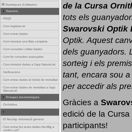
de la Cursa Orni
Statistiques d'utilisation
Tutoriels
tots els guanyador
-
FAQS
Swarovski Optik 
-
Com registrar-se
-
Com entrar dades
Optik. 
Aquest canvi
-
Com introduir una llista completa
dels guanyadors. La
-
Com consultar i editar dades
-
Com fer consultes avançades
sorteig i els prem
-
Com introduir dades a l'app NaturaList
tant, encara sou a
-
Verificacions
-
Com entrar dades al mòdul de mortalitat
per accedir als pr
-
Com entrar dades de mortalitat a l'app
NaturaList
Groupes taxonomiques
Gràcies a 
Swarovs
-
Orchidées
edició de la Cursa 
-
El Nocmig- informació general
participants!
-
Com entrar les teves dades NocMig a
ornitho.cat?