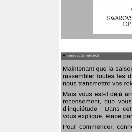
vendredi, 26. juin 2026
Maintenant que la saison
rassembler toutes les 
nous transmettre vos rel
Mais vous est-il déjà a
recensement, que vous
d’inquiétude ! Dans cet
vous explique, étape par
Pour commencer, connec