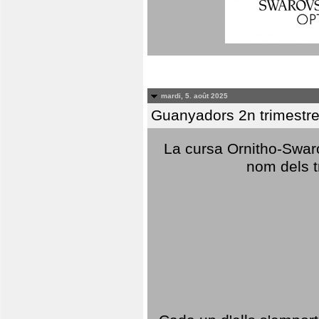
mardi, 5. août 2025
Guanyadors 2n trimestre
La cursa Ornitho-Swaro
nom dels t