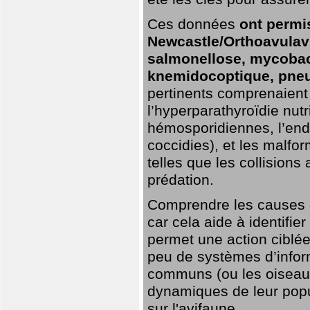
Ces données
ont permi
Newcastle/Orthoavulavi
salmonellose, mycobac
knemidocoptique, pneu
pertinents comprenaient 
l’hyperparathyroïdie nutri
hémosporidiennes, l’end
coccidies), et les malfo
telles que les collisions
prédation.
Comprendre les causes de
car cela aide à identifie
permet une action ciblée
peu de systèmes d’inform
communs (ou les oiseaux
dynamiques de leur popu
sur l'avifaune.