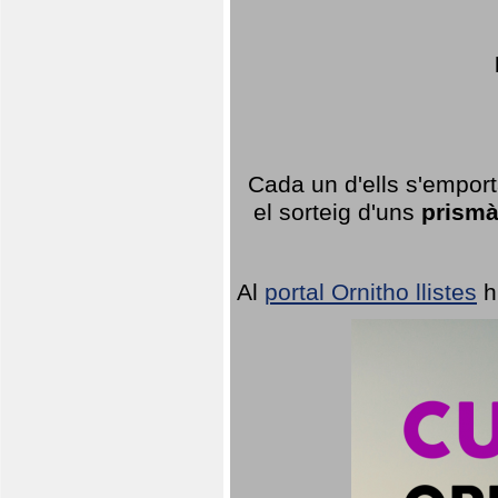
Cada un d'ells s'emport
el sorteig d'uns
prismà
Al
portal Ornitho llistes
h