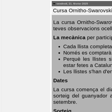
vendredi, 21. février 2025
Cursa Ornitho-Swarovsk
La cursa Ornitho-Swarov
teves observacions ocell
La mecànica
per partici
Cada llista completa
Només es comptarà u
Perquè les llistes 
estar fetes a Catalu
Les llistes s'han d'e
Dates
La cursa comença el dia
sorteig del guanyador 
setembre.
Sorteig