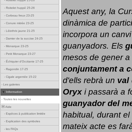
-
Roitelet huppé 25-26
-
Roitelet huppé 25-26
Aquest any, la Cur
-
Corbeau freux 23-25
dinàmica de partici
-
Conure mitrée 23-25
-
Léiothrix jaune 21-25
incorpora un canvi
-
Damier de la succise 24-25
guanyadors. 
Els 
g
-
Monarque 23-25
-
Petit Monarque 23-27
-
Échiquier d'Occitanie 17-25
conjuntament a 
-
Ragondin 17-25
-
Cigale argentée 15-22
d'ells rebrà un 
val
-
Les galeries
Oryx
 i passarà a f
Information
-
Toutes les nouvelles
guanyador del m
Aide
habitual, durant el 
-
Espèces à publication limitée
-
Explication des symboles
mateix acte es farà
-
les FAQs