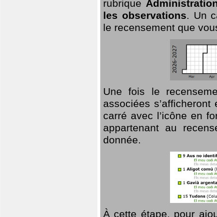
rubrique
Administratio
les observations
. Un c
le recensement que vous
Une fois le recensemen
associées s’afficheront 
carré avec l’icône en f
appartenant au recens
donnée.
À cette étape, pour ajou