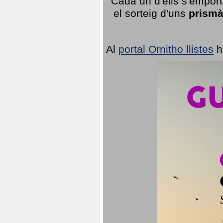
Cada un d'ells s'emport
el sorteig d'uns
prismà
Al
portal Ornitho llistes
h