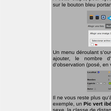
sur le bouton bleu porta
Un menu déroulant s’ouv
ajouter, le nombre d’
d’observation (posé, en 
Il ne vous reste plus qu
exemple, un
Pic vert ib
sexe, la classe de dist