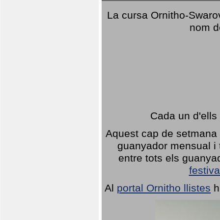
La cursa Ornitho-Swarovs
nom d
Cada un d'ells
Aquest cap de setmana 1
guanyador mensual i t
entre tots els guany
festiva
Al
portal Ornitho llistes
h