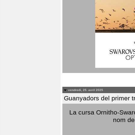
vendredi, 25. avril 2025
Guanyadors del primer t
La cursa Ornitho-Swaro
nom del