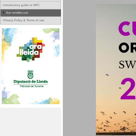
-
Introductory guide to NFC
Sur ornitho.cat
-
Privacy Policy & Terms of use