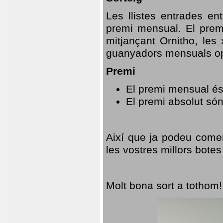
Les llistes entrades en
premi mensual. El prem
mitjançant Ornitho, les 
guanyadors mensuals opt
Premi
El premi mensual és
El premi absolut só
Així que ja podeu comen
les vostres millors botes
Molt bona sort a tothom!