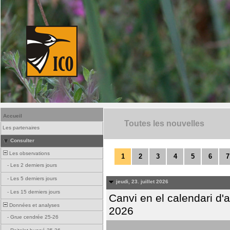
Accueil
Toutes les nouvelles
Les partenaires
Consulter
Les observations
1
2
3
4
5
6
7
-
Les 2 derniers jours
-
Les 5 derniers jours
jeudi, 23. juillet 2026
-
Les 15 derniers jours
Canvi en el calendari d
Données et analyses
2026
-
Grue cendrée 25-26