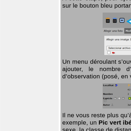
sur le bouton bleu porta
Un menu déroulant s’ouv
ajouter, le nombre d’
d’observation (posé, en 
Il ne vous reste plus qu
exemple, un
Pic vert ib
sexe, la classe de dist