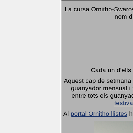
La cursa Ornitho-Swarovs
nom d
Cada un d'ells
Aquest cap de setmana 1
guanyador mensual i t
entre tots els guany
festiva
Al
portal Ornitho llistes
h