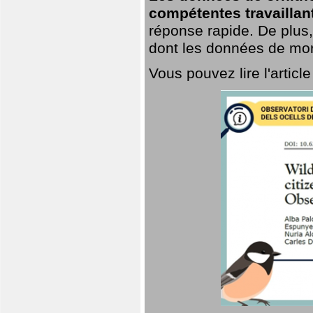
compétentes travaillan
réponse rapide. De plus,
dont les données de mort
Vous pouvez lire l'artic