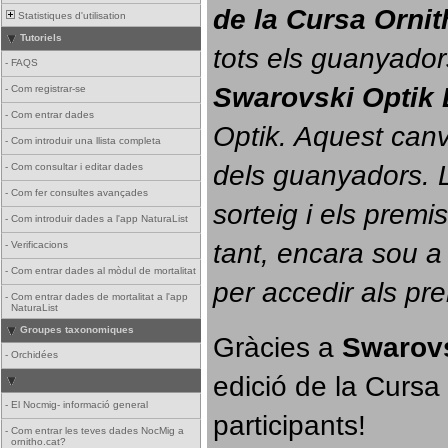
de la Cursa Orni
Statistiques d'utilisation
Tutoriels
tots els guanyador
-
FAQS
Swarovski Optik 
-
Com registrar-se
-
Com entrar dades
Optik. 
Aquest canvi
-
Com introduir una llista completa
dels guanyadors. La
-
Com consultar i editar dades
-
Com fer consultes avançades
sorteig i els prem
-
Com introduir dades a l'app NaturaList
tant, encara sou a
-
Verificacions
-
Com entrar dades al mòdul de mortalitat
per accedir als pr
-
Com entrar dades de mortalitat a l'app
NaturaList
Groupes taxonomiques
Gràcies a 
Swarovs
-
Orchidées
edició de la Cursa 
-
El Nocmig- informació general
participants!
-
Com entrar les teves dades NocMig a
ornitho.cat?