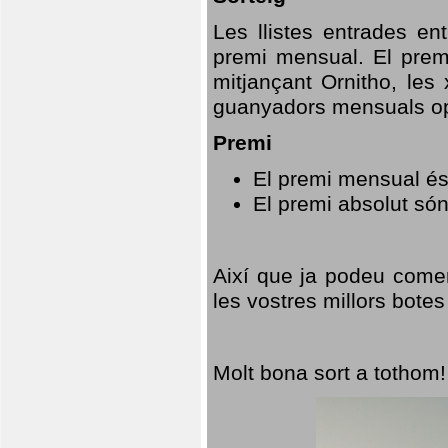
Les llistes entrades en
premi mensual. El prem
mitjançant Ornitho, les 
guanyadors mensuals opt
Premi
El premi mensual és
El premi absolut só
Així que ja podeu comen
les vostres millors botes
Molt bona sort a tothom!