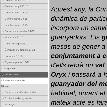
-
Roitelet huppé 25-26
-
Roitelet huppé 25-26
Aquest any, la Cur
-
Corbeau freux 23-25
dinàmica de partici
-
Conure mitrée 23-25
-
Léiothrix jaune 21-25
incorpora un canvi
-
Damier de la succise 24-25
guanyadors. 
Els 
g
-
Monarque 23-25
-
Petit Monarque 23-27
-
Échiquier d'Occitanie 17-25
conjuntament a 
-
Ragondin 17-25
-
Cigale argentée 15-22
d'ells rebrà un 
val
-
Les galeries
Oryx
 i passarà a f
Information
-
Toutes les nouvelles
guanyador del m
Aide
habitual, durant el 
-
Espèces à publication limitée
-
Explication des symboles
mateix acte es farà
-
les FAQs