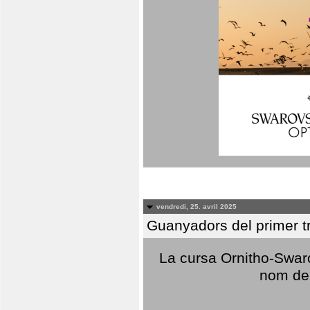
vendredi, 25. avril 2025
Guanyadors del primer t
La cursa Ornitho-Swaro
nom del