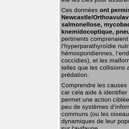
Ces données
ont permi
Newcastle/Orthoavulavi
salmonellose, mycobac
knemidocoptique, pneu
pertinents comprenaient 
l’hyperparathyroïdie nutri
hémosporidiennes, l’end
coccidies), et les malfo
telles que les collisions
prédation.
Comprendre les causes de
car cela aide à identifie
permet une action ciblée
peu de systèmes d’inform
communs (ou les oiseaux
dynamiques de leur popu
sur l'avifaune.