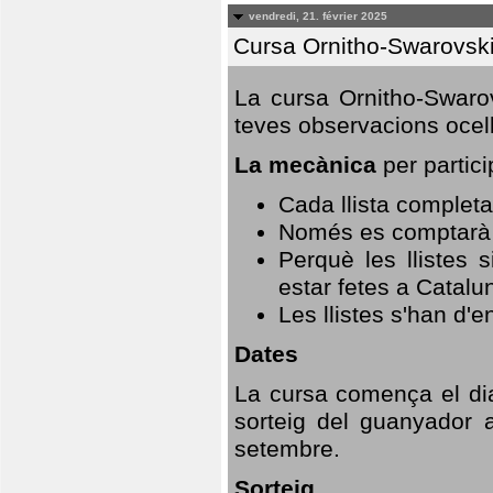
vendredi, 21. février 2025
Cursa Ornitho-Swarovsk
La cursa Ornitho-Swarov
teves observacions ocell
La mecànica
per partici
Cada llista completa
Només es comptarà u
Perquè les llistes 
estar fetes a Catalu
Les llistes s'han d'e
Dates
La cursa comença el dia
sorteig del guanyador 
setembre.
Sorteig