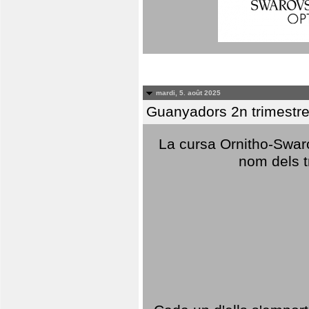
mardi, 5. août 2025
Guanyadors 2n trimestre
La cursa Ornitho-Swaro
nom dels t