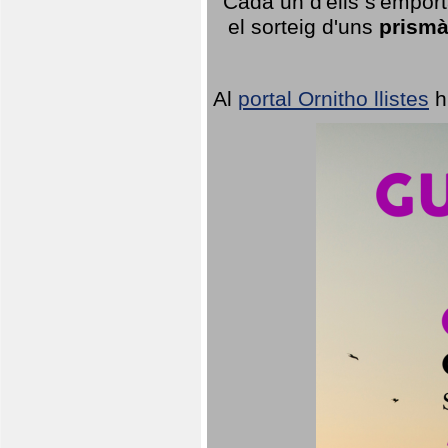
Cada un d'ells s'emport
el sorteig d'uns
prismà
Al
portal Ornitho llistes
h