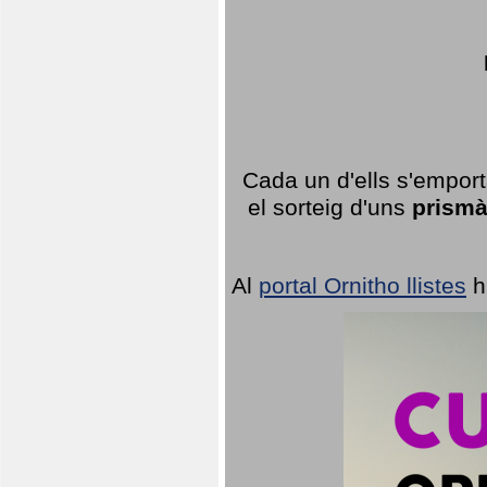
Cada un d'ells s'emport
el sorteig d'uns
prismà
Al
portal Ornitho llistes
h