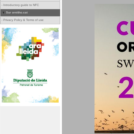
-
Introductory guide to NFC
Sur ornitho.cat
-
Privacy Policy & Terms of use