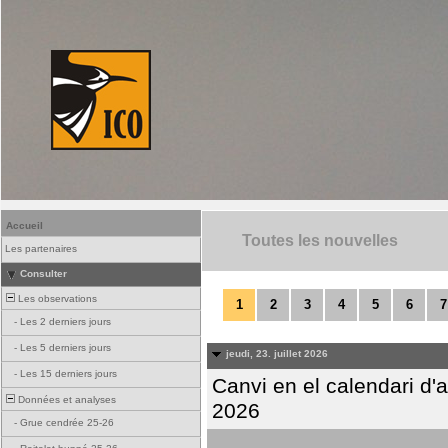
Accueil
Toutes les nouvelles
Les partenaires
Consulter
Les observations
1
2
3
4
5
6
7
-
Les 2 derniers jours
-
Les 5 derniers jours
jeudi, 23. juillet 2026
-
Les 15 derniers jours
Canvi en el calendari d
Données et analyses
2026
-
Grue cendrée 25-26