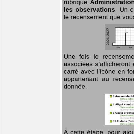
rubrique
Administratio
les observations
. Un c
le recensement que vous
Une fois le recensemen
associées s’afficheront 
carré avec l’icône en f
appartenant au recens
donnée.
À cette étape, pour ajou