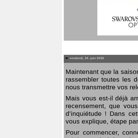
vendredi, 26. juin 2026
Maintenant que la saison
rassembler toutes les 
nous transmettre vos rel
Mais vous est-il déjà a
recensement, que vous
d’inquiétude ! Dans cet
vous explique, étape par
Pour commencer, connec