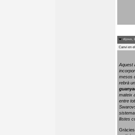
dijous, 
Canvi en e
Aquest a
incorpor
mesos d
rebrà un
guanya
mateix a
entre to
Swarovs
sistema 
llistes 
Gràcies