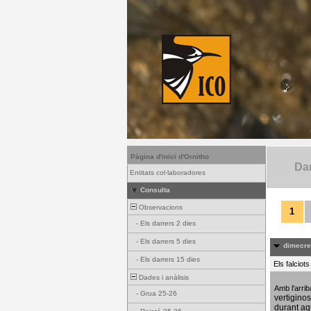
Pàgina d'inici d'Ornitho
Dar
Entitats col·laboradores
Consulta
Observacions
1
-
Els darrers 2 dies
-
Els darrers 5 dies
dimecres
-
Els darrers 15 dies
Els falciot
Dades i anàlisis
Amb l'arri
-
Grua 25-26
vertigino
durant aq