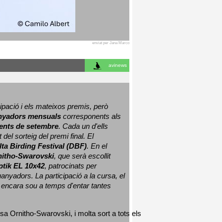
enviat per Jana Marco
avinews
ació i els mateixos premis, però 
nyadors mensuals
 corresponents als 
nts de setembre
. Cada un d'ells 
 del sorteig del premi final. 
El 
lta Birding Festival (DBF)
. En el 
nitho-Swarovski
, que serà escollit 
ptik EL 10x42
, patrocinats per 
nyadors. La participació a la cursa, el 
 encara sou a temps d'entar tantes 
sa Ornitho-Swarovski, i molta sort a tots els 