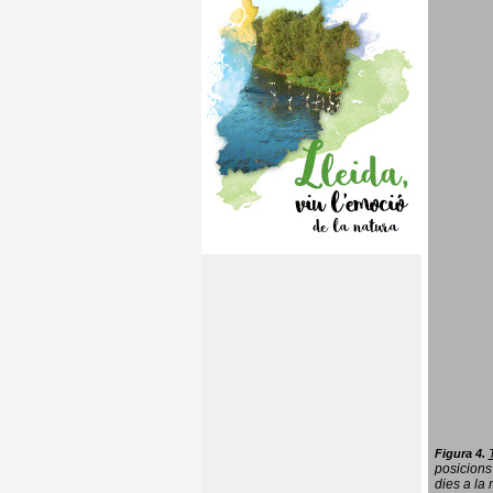
Figura 4.
posicions
dies a la 