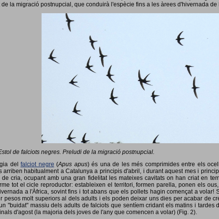
 de la migració postnupcial, que conduirà l'espècie fins a les àrees d'hivernada de 
Estol de falciots negres. Preludi de la migració postnupcial.
ogia del
falciot negre
(
Apus apus
) és una de les més comprimides entre els ocells
 arriben habitualment a Catalunya a principis d'abril, i durant aquest mes i princip
 de cria, ocupant amb una gran fidelitat les mateixes cavitats on han criat en 
rme tot el cicle reproductor: estableixen el territori, formen parella, ponen els ou
vernada a l'Àfrica, sovint fins i tot abans que els pollets hagin començat a volar! 
ir pesos molt superiors al dels adults i els poden deixar uns dies per acabar de créix
un "buidat" massiu dels adults de falciots que sentíem cridant els matins i tardes 
finals d'agost (la majoria dels joves de l'any que comencen a volar) (Fig. 2).