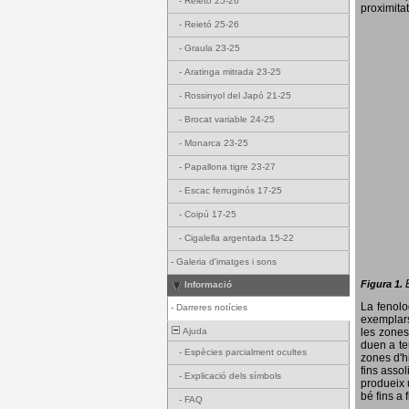
-
Reietó 25-26
proximitat
-
Reietó 25-26
-
Graula 23-25
-
Aratinga mitrada 23-25
-
Rossinyol del Japó 21-25
-
Brocat variable 24-25
-
Monarca 23-25
-
Papallona tigre 23-27
-
Escac ferruginós 17-25
-
Coipú 17-25
-
Cigalella argentada 15-22
-
Galeria d'imatges i sons
Figura 1.
Informació
La fenol
-
Darreres notícies
exemplars
Ajuda
les zones
duen a te
-
Espècies parcialment ocultes
zones d'hi
fins assol
-
Explicació dels símbols
produeix 
bé fins a 
-
FAQ