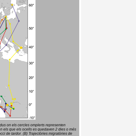
vidus on els cercles omplerts representen
en els que els ocells es quedaven 2 dies o més
ci de tardor. (B) Trajectòries migratòries de