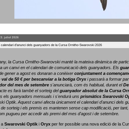
23. juliol 2026
l calendari d'anunci dels guanyadors de la Cursa Ornitho-Swarovski 2026
ny, la Cursa Ornitho-Swarovski manté la mateixa dinàmica de particip
a un canvi en el calendari de comunicació dels guanyadors. 
Els 
gua
e gener a agost es donaran a conèixer 
conjuntament a començame
 
val de 50 € per bescanviar a la botiga Oryx
 i passarà a formar part
dor del mes de setembre
 s'anunciarà, com és habitual, durant el 
De
cte es farà també el sorteig del 
guanyador absolut de la Cursa Or
ts els guanyadors mensuals i s'endurà uns 
prismàtics Swarovski O
ki Optik. 
Aquest canvi afecta únicament el calendari d'anunci dels gua
de sorteig i els premis es mantenen sense cap modificació, per tant,
com pugueu per accedir als premi del mes d'agost i de setembre.
 a 
Swarovski Optik
 i 
Oryx
 per fer possible una nova edició de la Cur