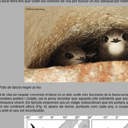
 tocar terra fins que visitin les colònies de cria per buscar un lloc adequat per nidif
Polls de falciot negre al niu.
l de vida tan singular converteix el falciot en un dels ocells més fascinants de la fauna eur
nostres pobles i ciutats, val la pena recordar que aquests crits estridents que anun
primavera vinent.
Els falciots emprenen ara un viatge extraordinari que els portarà a
rt del continent africà (Fig. 4) abans de tornar, puntuals com cada any, a ocup
 amb el seu vol inconfusible.