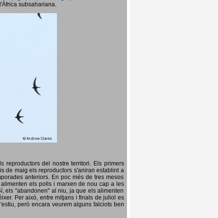
l'Àfrica subsahariana.
 reproductors del nostre territori. Els primers
is de maig els reproductors s'aniran establint a
temporades anteriors. En poc més de tres mesos
s, alimenten els polls i marxen de nou cap a les
Sí, els "abandonen" al niu, ja que els alimenten
er. Per això, entre mitjans i finals de juliol es
d'estiu, però encara veurem alguns falciots ben