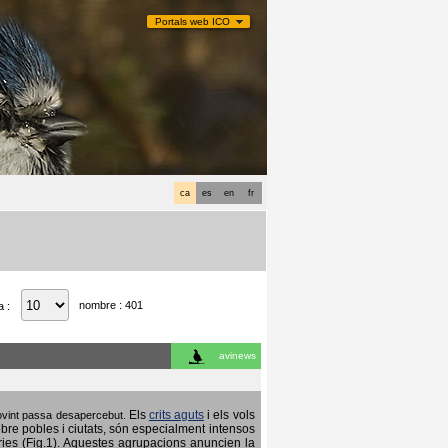
Portals web ICO
ca
es
en
fr
nombre : 401
a :
avinews
Els
crits aguts
i els vols
 sovint passa desapercebut.
obre pobles i ciutats, són especialment intensos
ries (Fig.1). Aquestes agrupacions anuncien la