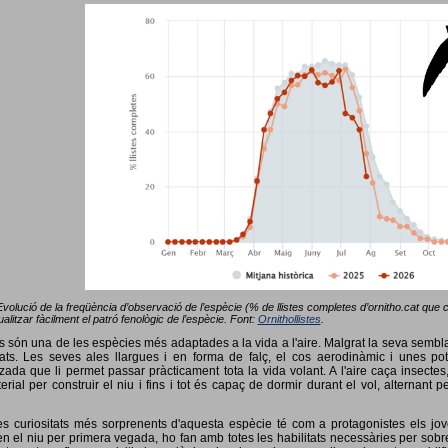
Evolució de la freqüència d’observació de l’espècie (% de llistes completes d’ornitho.cat que co
alitzar fàcilment el patró fenològic de l’espècie. Font:
Ornithollistes
.
ots són una de les espècies més adaptades a la vida a l'aire. Malgrat la seva semb
ts. Les seves ales llargues i en forma de falç, el cos aerodinàmic i unes pot
tzada que li permet passar pràcticament tota la vida volant. A l'aire caça insectes
terial per construir el niu i fins i tot és capaç de dormir durant el vol, alterna
s curiositats més sorprenents d'aquesta espècie té com a protagonistes els jov
 el niu per primera vegada, ho fan amb totes les habilitats necessàries per sobrev