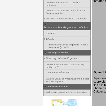
tornaran a
-
Com utilitzar els codis d'estudi o
projectes
-
Com actualitzar la llista d'espècies a
l'app NaturaList
Com entrar dades del SOCC a Ornitho
Recursos sobre els grups taxonòmics
-
Orquídies
Ocells
-
Identificació Circus pygargus - Circus
macrourus (juvenils)
Nocmig a Ornitho
-
El Nocmig- informació general
-
Com entrar les teves dades NocMig a
ornitho.cat?
Figura 3.
-
Guia introductòria NFC
Aquest esti
-
Catàleg visual de vocalitzacions d'ocells
amb sonograma
sobre els 
fins a la 
Sobre ornitho.cat
i bona pa
Catalunya
-
Política de privacitat i Condicions d'ús