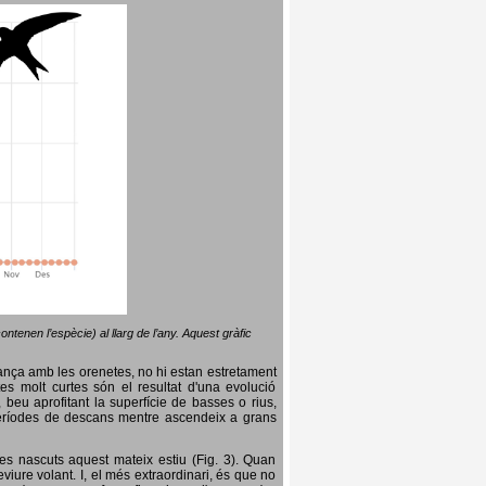
ntenen l’espècie) al llarg de l’any. Aquest gràfic
lança amb les orenetes, no hi estan estretament
es molt curtes són el resultat d'una evolució
, beu aprofitant la superfície de basses o rius,
nt períodes de descans mentre ascendeix a grans
es nascuts aquest mateix estiu (Fig. 3). Quan
iure volant. I, el més extraordinari, és que no