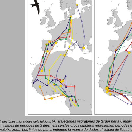
(A) Trajectòries migratòries de tardor per a 6 indi
Trajectòries migratòries dels falciots
.
 mitjanes de períodes de 3 dies i els cercles grocs omplerts representen períodes 
mateixa zona. Les línies de punts indiquen la manca de dades al voltant de l'equinoc