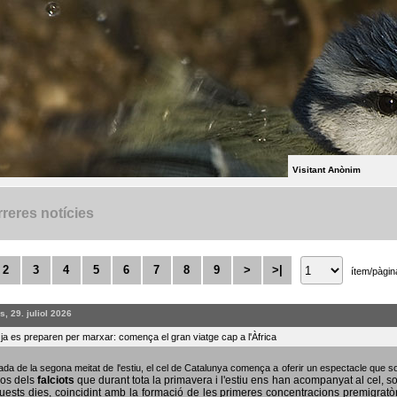
Visitant Anònim
reres notícies
2
3
4
5
6
7
8
9
>
>|
ítem/pàgin
, 29. juliol 2026
s ja es preparen per marxar: comença el gran viatge cap a l'Àfrica
bada de la segona meitat de l'estiu, el cel de Catalunya comença a oferir un espectacle que
sos dels
falciots
que durant tota la primavera i l'estiu ens han acompanyat al cel, s
uests dies, coincidint amb la formació de les primeres concentracions premigratò