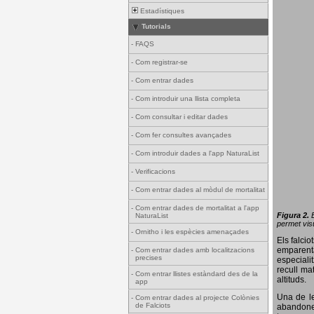
Estadístiques
Tutorials
-
FAQS
-
Com registrar-se
-
Com entrar dades
-
Com introduir una llista completa
-
Com consultar i editar dades
-
Com fer consultes avançades
-
Com introduir dades a l'app NaturaList
-
Verificacions
-
Com entrar dades al mòdul de mortalitat
-
Com entrar dades de mortalitat a l'app
Figura 2.
NaturaList
permet visu
-
Ornitho i les espècies amenaçades
Els falci
emparenta
-
Com entrar dades amb localitzacions
precises
especiali
recull ma
-
Com entrar llistes estàndard des de la
altituds.
app
Una de le
-
Com entrar dades al projecte Colònies
de Falciots
abandonen