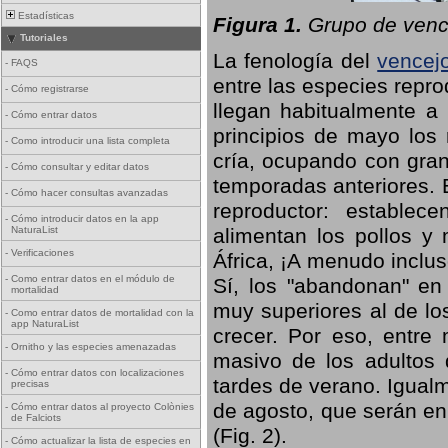
Estadísticas
Figura 1.
Grupo de vence
Tutoriales
La fenología del
vencej
-
FAQS
entre las especies repro
-
Cómo registrarse
llegan habitualmente a 
-
Cómo entrar datos
principios de mayo los 
-
Como introducir una lista completa
cría, ocupando con gran
-
Cómo consultar y editar datos
temporadas anteriores. 
-
Cómo hacer consultas avanzadas
reproductor: establece
-
Cómo introducir datos en la app
NaturaList
alimentan los pollos y
-
Verificaciones
África, ¡A menudo inclu
-
Como entrar datos en el módulo de
Sí, los "abandonan" en
mortalidad
muy superiores al de lo
-
Como entrar datos de mortalidad con la
app NaturaList
crecer. Por eso, entre 
-
Ornitho y las especies amenazadas
masivo de los adultos
-
Cómo entrar datos con localizaciones
tardes de verano. Igual
precisas
de agosto, que serán en
-
Cómo entrar datos al proyecto Colònies
de Falciots
(Fig. 2).
-
Cómo actualizar la lista de especies en