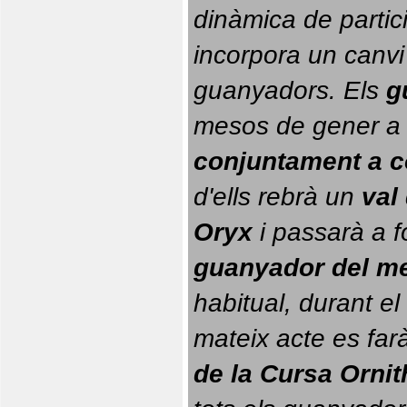
dinàmica de partici
incorpora un canvi
guanyadors. 
Els 
g
conjuntament a 
d'ells rebrà un 
val
Oryx
 i passarà a f
guanyador del m
habitual, durant el 
mateix acte es farà
de la Cursa Orni