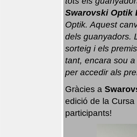
tots els guanyador
Swarovski Optik 
Optik. 
Aquest canvi
dels guanyadors. La
sorteig i els prem
tant, encara sou a
per accedir als pr
Gràcies a 
Swarovs
edició de la Cursa 
participants!