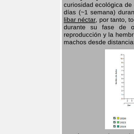
curiosidad ecológica de
días (~1 semana) duran
libar néctar
, por tanto, 
durante su fase de o
reproducción y la hembr
machos desde distancia