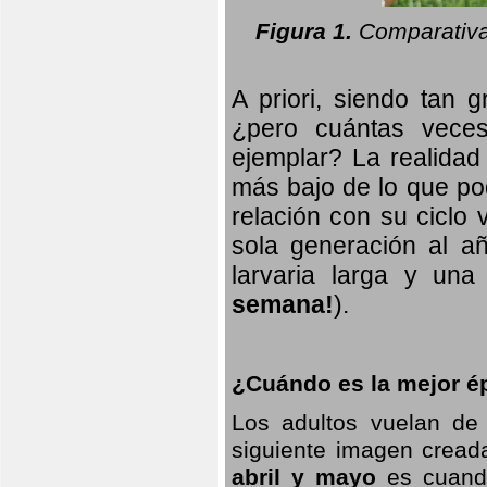
Figura 1.
Comparativa
A priori, siendo tan g
¿pero cuántas veces
ejemplar? La realidad
más bajo de lo que pod
relación con su ciclo v
sola generación al añ
larvaria larga
y una f
semana!
).
¿Cuándo es la mejor ép
Los adultos vuelan de
siguiente imagen creada
abril y mayo
es cuando