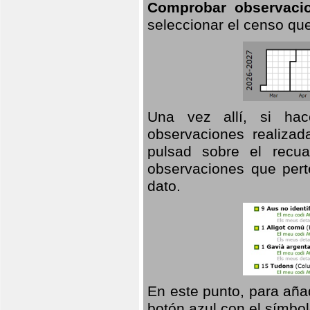
Comprobar observaci
seleccionar el censo que
Una vez allí, si hac
observaciones realizad
pulsad sobre el recua
observaciones que pert
dato.
En este punto, para aña
botón azul con el símbo