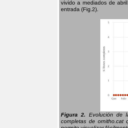
vivido a mediados de abril
entrada (Fig.2).
Figura 2.
Evolución de la
completas de ornitho.cat 
permite visualizar fácilment