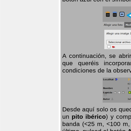
A continuación, se abr
que queréis incorpora
condiciones de la observ
Desde aquí solo os qued
un
pito ibérico
) y comp
banda (<25 m, <100 m, >