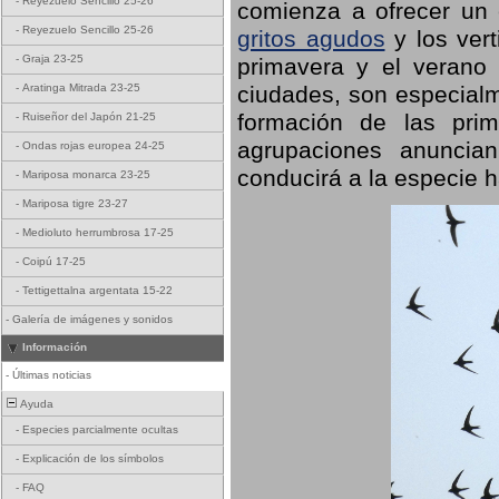
-
Reyezuelo Sencillo 25-26
comienza a ofrecer un
-
Reyezuelo Sencillo 25-26
gritos agudos
y los ver
-
Graja 23-25
primavera y el verano
ciudades, son especialm
-
Aratinga Mitrada 23-25
formación de las prime
-
Ruiseñor del Japón 21-25
agrupaciones anuncian
-
Ondas rojas europea 24-25
conducirá a la especie h
-
Mariposa monarca 23-25
-
Mariposa tigre 23-27
-
Medioluto herrumbrosa 17-25
-
Coipú 17-25
-
Tettigettalna argentata 15-22
-
Galería de imágenes y sonidos
Información
-
Últimas noticias
Ayuda
-
Especies parcialmente ocultas
-
Explicación de los símbolos
-
FAQ