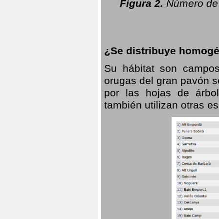
Figura 2.
Número de 
¿Se distribuye homogé
Su hábitat son campos
orugas del gran pavón s
por las hojas de árbo
también utilizan otras 