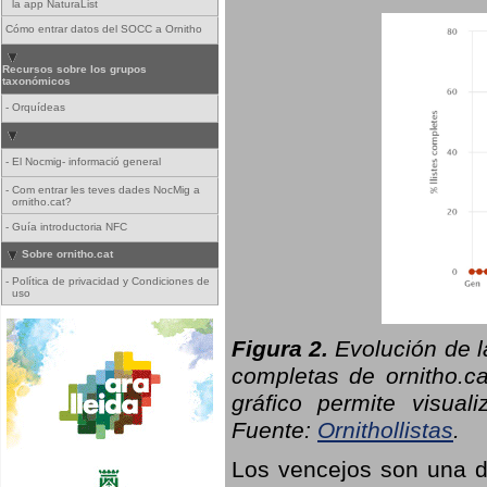
la app NaturaList
Cómo entrar datos del SOCC a Ornitho
Recursos sobre los grupos
taxonómicos
-
Orquídeas
-
El Nocmig- informació general
-
Com entrar les teves dades NocMig a
ornitho.cat?
-
Guía introductoria NFC
Sobre ornitho.cat
-
Política de privacidad y Condiciones de
uso
Figura 2.
Evolución de l
completas de ornitho.ca
gráfico permite visual
Fuente:
Ornithollistas
.
Los vencejos son una de