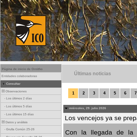
Página de inicio de Ornitho
Últimas noticias
Entidades colaboradoras
Consultar
Observaciones
1
2
3
4
5
6
7
-
Los últimos 2 días
-
Los últimos 5 días
miércoles, 29. julio 2026
-
Los últimos 15 días
Los vencejos ya se prepa
Datos y análisis
-
Grulla Común 25-26
Con la llegada de la 