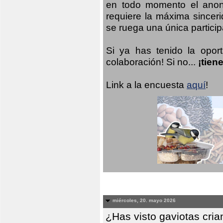
en todo momento el anoni
requiere la máxima sinceri
se ruega una única participa
Si ya has tenido la opor
colaboración! Si no...
¡tien
Link a la encuesta
aquí
!
miércoles, 20. mayo 2026
¿Has visto gaviotas cri