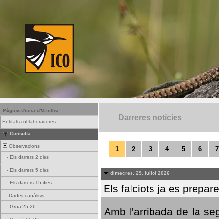
Pàgina d'inici d'Ornitho
Darreres notícies
Entitats col·laboradores
Consulta
Observacions
1
2
3
4
5
6
7
-
Els darrers 2 dies
-
Els darrers 5 dies
dimecres, 29. juliol 2026
-
Els darrers 15 dies
Els falciots ja es prepar
Dades i anàlisis
-
Grua 25-26
Amb l'arribada de la se