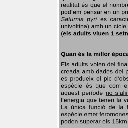
realitat és que el nomb
podíem pensar en un princ
Saturnia pyri
es caracte
univoltina) amb un cicle 
(
els adults viuen 1 set
Quan és la millor èpoc
Els adults volen del fin
creada amb dades del po
es produeix el pic d’ob
espècie és que com el
aquest període
no s’al
l’energia que tenen la 
La única funció de la f
espècie emet feromones
poden superar els 15km