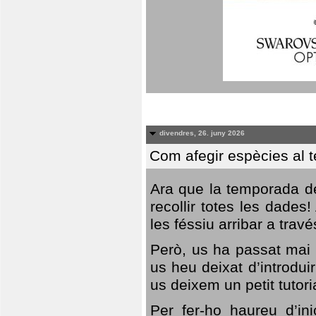
divendres, 26. juny 2026
Com afegir espècies al 
Ara que la temporada de
recollir totes les dades
les féssiu arribar a trav
Però, us ha passat mai 
us heu deixat d’introdu
us deixem un petit tutor
Per fer-ho haureu d’in