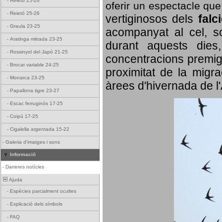
-
Reietó 25-26
oferir un espectacle qu
-
Reietó 25-26
vertiginosos dels
falc
-
Graula 23-25
acompanyat al cel, so
-
Aratinga mitrada 23-25
durant aquests dies
-
Rossinyol del Japó 21-25
concentracions premigr
-
Brocat variable 24-25
proximitat de la migra
-
Monarca 23-25
àrees d'hivernada de l
-
Papallona tigre 23-27
-
Escac ferruginós 17-25
-
Coipú 17-25
-
Cigalella argentada 15-22
-
Galeria d'imatges i sons
Informació
-
Darreres notícies
Ajuda
-
Espècies parcialment ocultes
-
Explicació dels símbols
-
FAQ