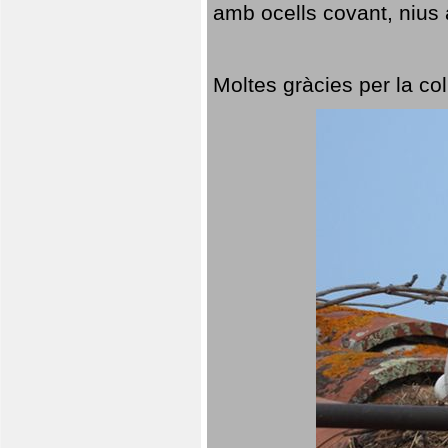
amb ocells covant, nius a
Moltes gràcies per la col