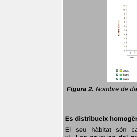
Figura 2.
Nombre de dad
Es distribueix homogè
El seu hàbitat són c