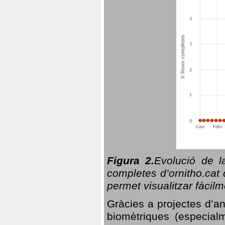
Figura 2.
Evolució de l
completes d’ornitho.cat 
permet visualitzar fàcilm
Gràcies a projectes d’a
biomètriques (especialm