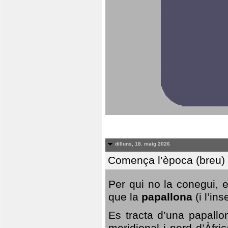
dilluns, 18. maig 2026
Comença l’època (breu) d
Per qui no la conegui, 
que la
papallona
(i l’in
Es tracta d’una papallo
meridional i nord d’Àfri