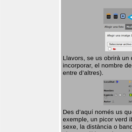
Llavors, se us obrirà un
incorporar, el nombre de
entre d’altres).
Des d’aquí només us que
exemple, un picor verd ib
sexe, la distància o ba