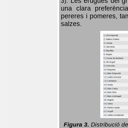
Les erugues del gr
3).
una clara preferència
pereres i pomeres, tam
salzes.
Figura 3.
Distribució d