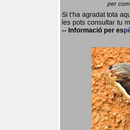
per coma
Si t’ha agradat tota a
les pots consultar tu ma
--
Informació per
es
p