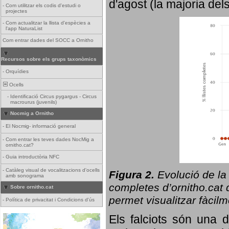
d'agost (la majoria del
-
Com utilitzar els codis d'estudi o
projectes
-
Com actualitzar la llista d'espècies a
l'app NaturaList
Com entrar dades del SOCC a Ornitho
Recursos sobre els grups taxonòmics
-
Orquídies
Ocells
-
Identificació Circus pygargus - Circus
macrourus (juvenils)
Nocmig a Ornitho
-
El Nocmig- informació general
-
Com entrar les teves dades NocMig a
ornitho.cat?
-
Guia introductòria NFC
-
Catàleg visual de vocalitzacions d'ocells
Figura 2.
Evolució de la
amb sonograma
completes d’ornitho.cat q
Sobre ornitho.cat
permet visualitzar fàcilm
-
Política de privacitat i Condicions d'ús
Els falciots són una 