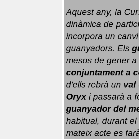
Aquest any, la Cur
dinàmica de partici
incorpora un canvi
guanyadors. 
Els 
g
conjuntament a 
d'ells rebrà un 
val
Oryx
 i passarà a f
guanyador del m
habitual, durant el 
mateix acte es farà