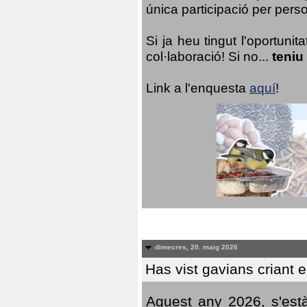
única participació per person
Si ja heu tingut l'oportuni
col·laboració! Si no...
teniu
Link a l'enquesta
aquí
!
dimecres, 20. maig 2026
Has vist gavians criant 
Aquest any 2026, s'est