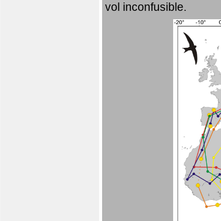
vol inconfusible.