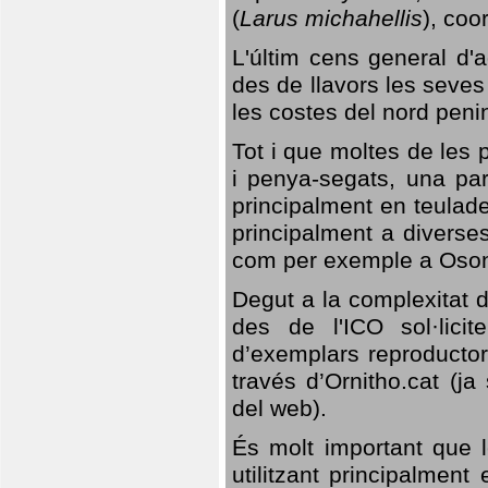
(
Larus michahellis
), coo
L'últim cens general d'a
des de llavors les seves
les costes del nord peni
Tot i que moltes de les p
i penya-segats, una par
principalment en teulad
principalment a diverses
com per exemple a Oso
Degut a la complexitat d
des de l'ICO sol·lici
d’exemplars reproductor
través d’Ornitho.cat (ja
del web).
És molt important que 
utilitzant principalment