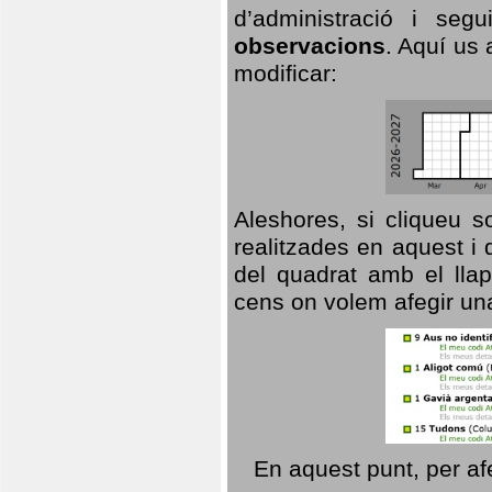
d’administració i se
observacions
. Aquí us 
modificar:
Aleshores, si cliqueu s
realitzades en aquest i
del quadrat amb el llap
cens on volem afegir un
En aquest punt, per af