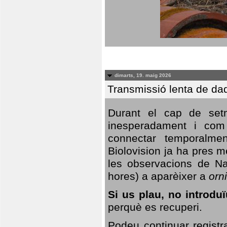
dimarts, 19. maig 2026
Transmissió lenta de da
Durant el cap de setm
inesperadament i com 
connectar temporalme
Biolovision ja ha pres 
les observacions de Na
hores) a aparèixer a
orni
Si us plau, no introd
perquè es recuperi.
Podeu continuar registr