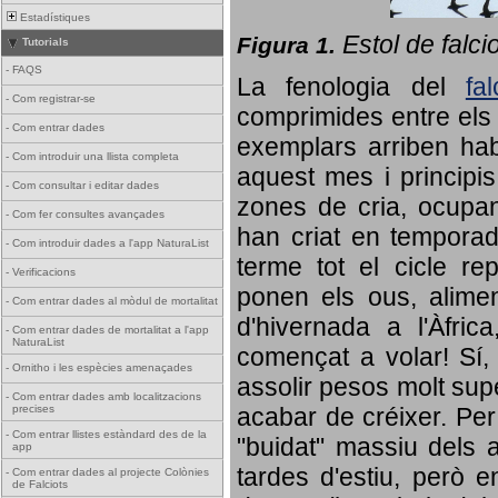
Estadístiques
Estol de falci
Figura 1.
Tutorials
-
FAQS
La fenologia del
fa
-
Com registrar-se
comprimides entre els o
-
Com entrar dades
exemplars arriben habi
-
Com introduir una llista completa
aquest mes i principis
-
Com consultar i editar dades
zones de cria, ocupan
-
Com fer consultes avançades
han criat en tempora
-
Com introduir dades a l'app NaturaList
terme tot el cicle rep
-
Verificacions
ponen els ous, alime
-
Com entrar dades al mòdul de mortalitat
d'hivernada a l'Àfric
-
Com entrar dades de mortalitat a l'app
NaturaList
començat a volar! Sí, 
-
Ornitho i les espècies amenaçades
assolir pesos molt supe
-
Com entrar dades amb localitzacions
precises
acabar de créixer. Per 
-
Com entrar llistes estàndard des de la
"buidat" massiu dels a
app
tardes d'estiu, però e
-
Com entrar dades al projecte Colònies
de Falciots