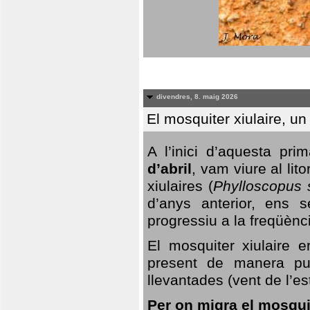
divendres, 8. maig 2026
El mosquiter xiulaire, u
A l’inici d’aquesta pr
d’abril
, vam viure al li
xiulaires (
Phylloscopus s
d’anys anterior, ens s
progressiu a la freqüènc
El mosquiter xiulaire 
present de manera pun
llevantades (vent de l’est
Per on migra el mosquit