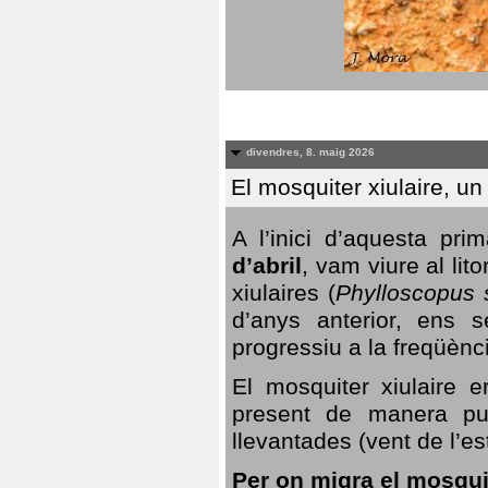
divendres, 8. maig 2026
El mosquiter xiulaire, u
A l’inici d’aquesta pr
d’abril
, vam viure al li
xiulaires (
Phylloscopus s
d’anys anterior, ens s
progressiu a la freqüènc
El mosquiter xiulaire 
present de manera pun
llevantades (vent de l’est
Per on migra el mosquit