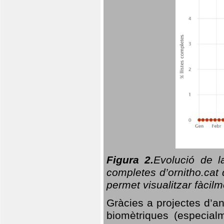
Figura 2.
Evolució de l
completes d’ornitho.cat 
permet visualitzar fàcilm
Gràcies a projectes d’a
biomètriques (especialm