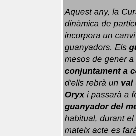
Aquest any, la Cur
dinàmica de partici
incorpora un canvi
guanyadors. 
Els 
g
conjuntament a 
d'ells rebrà un 
val
Oryx
 i passarà a f
guanyador del m
habitual, durant el 
mateix acte es farà