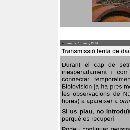
dimarts, 19. maig 2026
Transmissió lenta de da
Durant el cap de setm
inesperadament i com 
connectar temporalme
Biolovision ja ha pres 
les observacions de Na
hores) a aparèixer a
orni
Si us plau, no introd
perquè es recuperi.
Podeu continuar registr