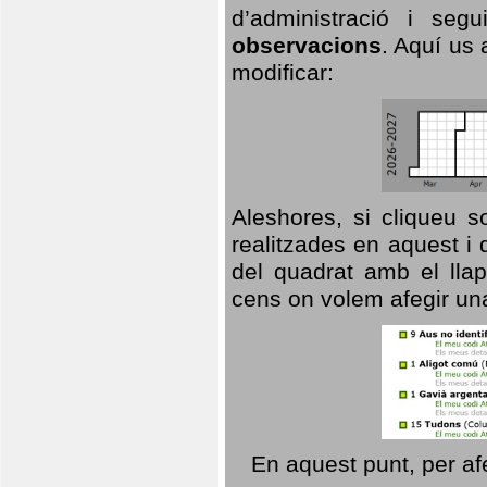
d’administració i se
observacions
. Aquí us 
modificar:
Aleshores, si cliqueu s
realitzades en aquest i
del quadrat amb el llap
cens on volem afegir un
En aquest punt, per af