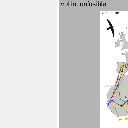
vol inconfusible.