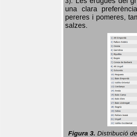
Les erugues del gr
3).
una clara preferència
pereres i pomeres, tam
salzes.
Figura 3.
Distribució d