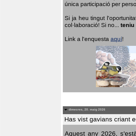
única participació per person
Si ja heu tingut l'oportuni
col·laboració! Si no...
teniu
Link a l'enquesta
aquí
!
dimecres, 20. maig 2026
Has vist gavians criant 
Aquest any 2026, s'est