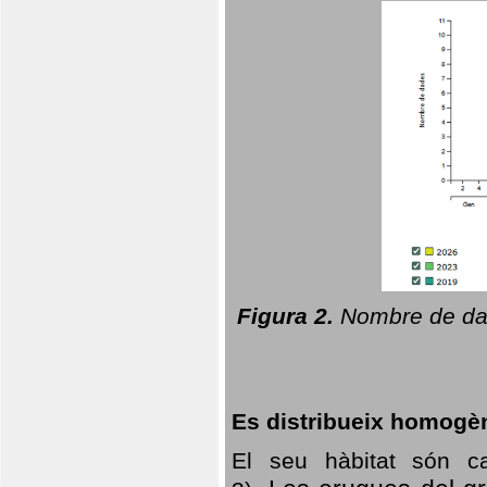
Figura 2.
Nombre de dad
Es distribueix homogè
El seu hàbitat són c