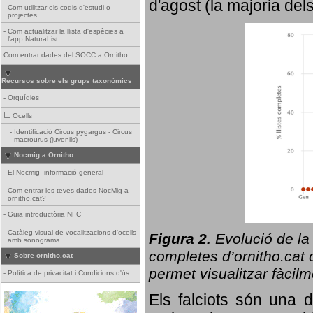
d'agost (la majoria del
-
Com utilitzar els codis d'estudi o
projectes
-
Com actualitzar la llista d'espècies a
l'app NaturaList
Com entrar dades del SOCC a Ornitho
Recursos sobre els grups taxonòmics
-
Orquídies
Ocells
-
Identificació Circus pygargus - Circus
macrourus (juvenils)
Nocmig a Ornitho
-
El Nocmig- informació general
-
Com entrar les teves dades NocMig a
ornitho.cat?
-
Guia introductòria NFC
-
Catàleg visual de vocalitzacions d'ocells
Figura 2.
Evolució de la
amb sonograma
completes d’ornitho.cat q
Sobre ornitho.cat
permet visualitzar fàcilm
-
Política de privacitat i Condicions d'ús
Els falciots són una 