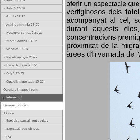
-
Reietó 25-26
oferir un espectacle qu
-
Reietó 25-26
vertiginosos dels
falc
-
Graula 23-25
acompanyat al cel, so
-
Aratinga mitrada 23-25
durant aquests dies
-
Rossinyol del Japó 21-25
concentracions premigr
-
Brocat variable 24-25
proximitat de la migra
-
Monarca 23-25
àrees d'hivernada de l
-
Papallona tigre 23-27
-
Escac ferruginós 17-25
-
Coipú 17-25
-
Cigalella argentada 15-22
-
Galeria d'imatges i sons
Informació
-
Darreres notícies
Ajuda
-
Espècies parcialment ocultes
-
Explicació dels símbols
-
FAQ