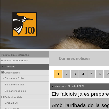
Pàgina d'inici d'Ornitho
Darreres notícies
Entitats col·laboradores
Consulta
Observacions
1
2
3
4
5
6
7
-
Els darrers 2 dies
-
Els darrers 5 dies
dimecres, 29. juliol 2026
-
Els darrers 15 dies
Els falciots ja es prepar
Dades i anàlisis
-
Grua 25-26
Amb l'arribada de la se