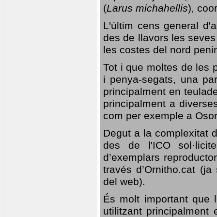
(
Larus michahellis
), coo
L'últim cens general d'a
des de llavors les seves
les costes del nord peni
Tot i que moltes de les p
i penya-segats, una par
principalment en teulad
principalment a diverses
com per exemple a Oso
Degut a la complexitat d
des de l'ICO sol·lici
d’exemplars reproductor
través d’Ornitho.cat (ja
del web).
És molt important que 
utilitzant principalment