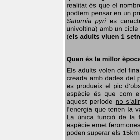
realitat és que el nomb
podíem pensar en un princ
Saturnia pyri
es caracte
univoltina) amb un cicle 
(
els adults viuen 1 set
Quan és la millor èpoc
Els adults volen del fin
creada amb dades del po
es produeix el pic d’ob
espècie és que com el
aquest període
no s’al
l’energia que tenen la 
La única funció de la f
espècie emet feromones
poden superar els 15km