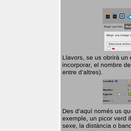
Llavors, se us obrirà un
incorporar, el nombre de
entre d’altres).
Des d’aquí només us que
exemple, un picor verd ib
sexe, la distància o ba