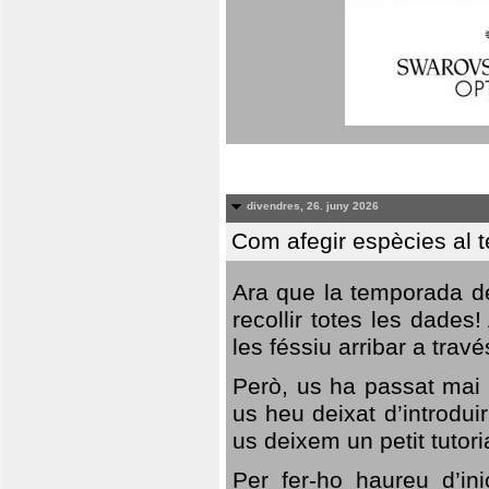
divendres, 26. juny 2026
Com afegir espècies al 
Ara que la temporada de
recollir totes les dades
les féssiu arribar a trav
Però, us ha passat mai 
us heu deixat d’introdu
us deixem un petit tutor
Per fer-ho haureu d’in