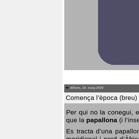
dilluns, 18. maig 2026
Comença l’època (breu) d
Per qui no la conegui, 
que la
papallona
(i l’in
Es tracta d’una papallo
meridional i nord d’Àfri