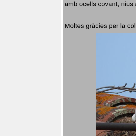
amb ocells covant, nius a
Moltes gràcies per la col