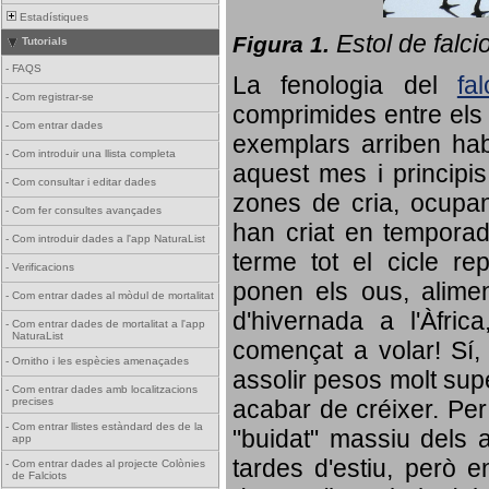
Estadístiques
Estol de falci
Figura 1.
Tutorials
-
FAQS
La fenologia del
fa
-
Com registrar-se
comprimides entre els o
-
Com entrar dades
exemplars arriben habi
-
Com introduir una llista completa
aquest mes i principis
-
Com consultar i editar dades
zones de cria, ocupan
-
Com fer consultes avançades
han criat en tempora
-
Com introduir dades a l'app NaturaList
terme tot el cicle rep
-
Verificacions
ponen els ous, alime
-
Com entrar dades al mòdul de mortalitat
d'hivernada a l'Àfric
-
Com entrar dades de mortalitat a l'app
NaturaList
començat a volar! Sí, 
-
Ornitho i les espècies amenaçades
assolir pesos molt supe
-
Com entrar dades amb localitzacions
precises
acabar de créixer. Per 
-
Com entrar llistes estàndard des de la
"buidat" massiu dels a
app
tardes d'estiu, però e
-
Com entrar dades al projecte Colònies
de Falciots