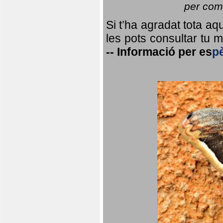
per coma
Si t’ha agradat tota a
les pots consultar tu ma
--
Informació per
es
p