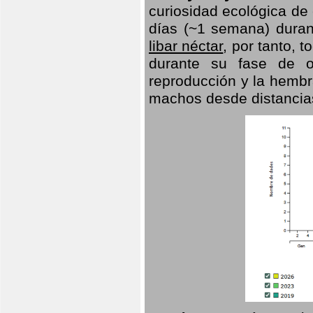
curiosidad ecológica de
días (~1 semana) duran
libar néctar
, por tanto, 
durante su fase de o
reproducción y la hembr
machos desde distancia