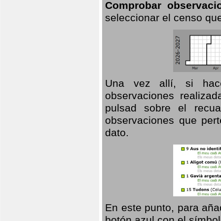
Comprobar observaci
seleccionar el censo que
Una vez allí, si hac
observaciones realizad
pulsad sobre el recua
observaciones que pert
dato.
En este punto, para aña
botón azul con el símbo