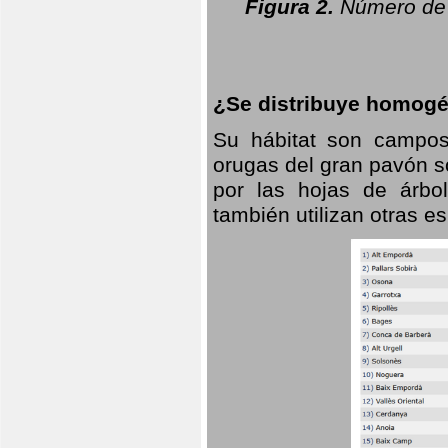
Figura 2.
Número de 
¿Se distribuye homogé
Su hábitat son campos
orugas del gran pavón s
por las hojas de árbo
también utilizan otras 