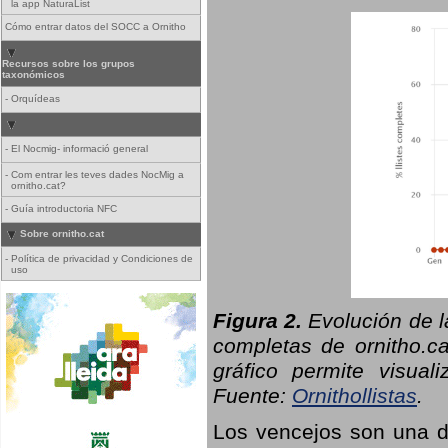
la app NaturaList
Cómo entrar datos del SOCC a Ornitho
Recursos sobre los grupos
taxonómicos
-
Orquídeas
-
El Nocmig- informació general
-
Com entrar les teves dades NocMig a
ornitho.cat?
-
Guía introductoria NFC
Sobre ornitho.cat
-
Política de privacidad y Condiciones de
uso
Figura 2.
Evolución de l
completas de ornitho.ca
gráfico permite visual
Fuente:
Ornithollistas
.
Los vencejos son una de