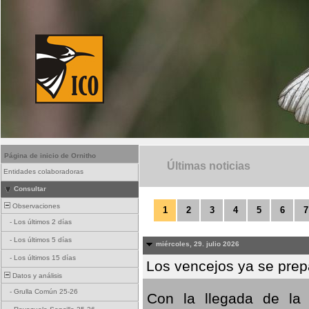
Página de inicio de Ornitho
Últimas noticias
Entidades colaboradoras
Consultar
Observaciones
1
2
3
4
5
6
7
-
Los últimos 2 días
-
Los últimos 5 días
miércoles, 29. julio 2026
-
Los últimos 15 días
Los vencejos ya se prepa
Datos y análisis
-
Grulla Común 25-26
Con la llegada de la 