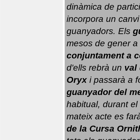
dinàmica de partici
incorpora un canvi
guanyadors. 
Els 
g
conjuntament a 
d'ells rebrà un 
val
Oryx
 i passarà a f
guanyador del m
habitual, durant el 
mateix acte es farà
de la Cursa Orni