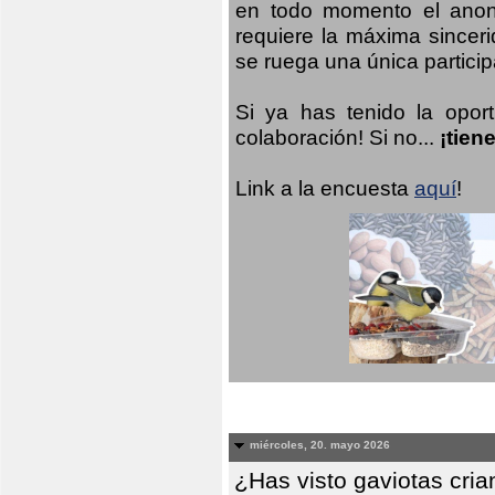
en todo momento el anoni
requiere la máxima sinceri
se ruega una única participa
Si ya has tenido la opor
colaboración! Si no...
¡tien
Link a la encuesta
aquí
!
miércoles, 20. mayo 2026
¿Has visto gaviotas cri