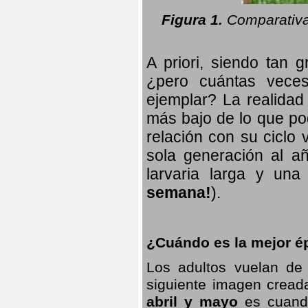
Figura 1.
Comparativa
A priori, siendo tan g
¿pero cuántas veces
ejemplar? La realidad
más bajo de lo que pod
relación con su ciclo v
sola generación al añ
larvaria larga
y una f
semana!
).
¿Cuándo es la mejor ép
Los adultos vuelan de
siguiente imagen creada
abril y mayo
es cuando