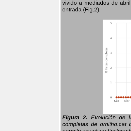
vivido a mediados de abril
entrada (Fig.2).
Figura 2.
Evolución de la
completas de ornitho.cat 
permite visualizar fácilment