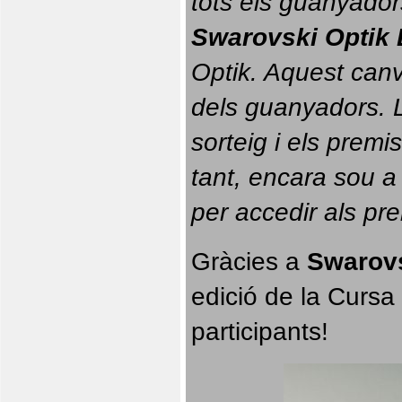
tots els guanyador
Swarovski Optik 
Optik. 
Aquest canvi
dels guanyadors. La
sorteig i els prem
tant, encara sou a
per accedir als pr
Gràcies a 
Swarovs
edició de la Cursa 
participants!