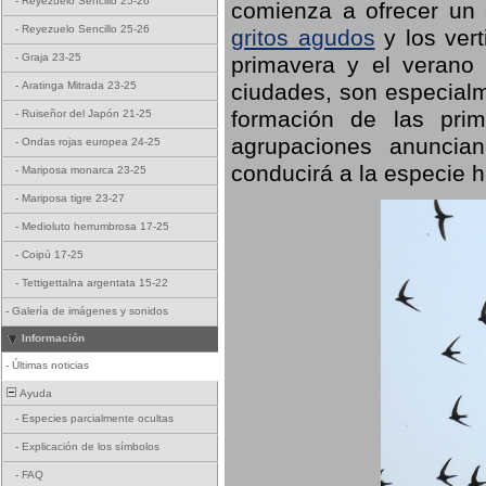
-
Reyezuelo Sencillo 25-26
comienza a ofrecer un
-
Reyezuelo Sencillo 25-26
gritos agudos
y los ver
-
Graja 23-25
primavera y el verano
ciudades, son especialm
-
Aratinga Mitrada 23-25
formación de las prime
-
Ruiseñor del Japón 21-25
agrupaciones anuncian
-
Ondas rojas europea 24-25
conducirá a la especie h
-
Mariposa monarca 23-25
-
Mariposa tigre 23-27
-
Medioluto herrumbrosa 17-25
-
Coipú 17-25
-
Tettigettalna argentata 15-22
-
Galería de imágenes y sonidos
Información
-
Últimas noticias
Ayuda
-
Especies parcialmente ocultas
-
Explicación de los símbolos
-
FAQ