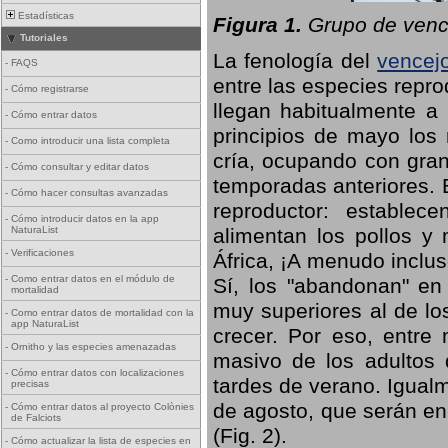
Estadísticas
Figura 1.
Grupo de vence
Tutoriales
La fenología del
vencej
-
FAQS
entre las especies repro
-
Cómo registrarse
llegan habitualmente a 
-
Cómo entrar datos
principios de mayo los 
-
Como introducir una lista completa
cría, ocupando con gran
-
Cómo consultar y editar datos
temporadas anteriores. 
-
Cómo hacer consultas avanzadas
reproductor: establece
-
Cómo introducir datos en la app
NaturaList
alimentan los pollos y
-
Verificaciones
África, ¡A menudo inclu
-
Como entrar datos en el módulo de
Sí, los "abandonan" en
mortalidad
muy superiores al de lo
-
Como entrar datos de mortalidad con la
app NaturaList
crecer. Por eso, entre 
-
Ornitho y las especies amenazadas
masivo de los adultos
-
Cómo entrar datos con localizaciones
tardes de verano. Igual
precisas
de agosto, que serán en
-
Cómo entrar datos al proyecto Colònies
de Falciots
(Fig. 2).
-
Cómo actualizar la lista de especies en