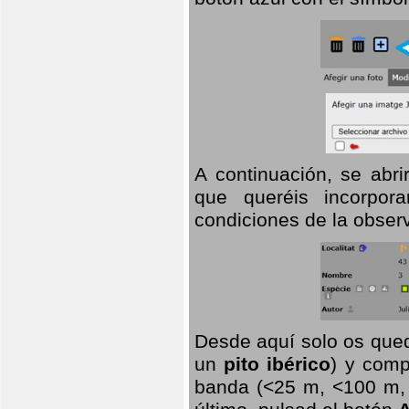
A continuación, se abr
que queréis incorpora
condiciones de la observ
Desde aquí solo os qued
un
pito ibérico
) y comp
banda (<25 m, <100 m, >