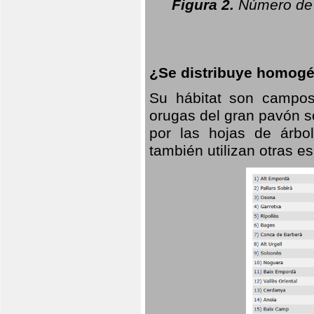
Figura 2.
Número de 
¿Se distribuye homogé
Su hábitat son campos
orugas del gran pavón s
por las hojas de árbo
también utilizan otras 