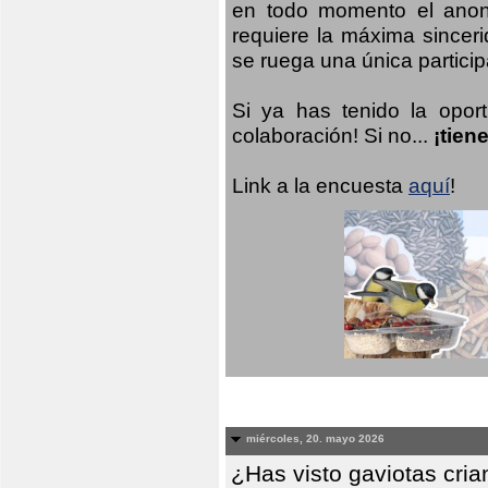
en todo momento el anoni
requiere la máxima sinceri
se ruega una única participa
Si ya has tenido la opor
colaboración! Si no...
¡tien
Link a la encuesta
aquí
!
miércoles, 20. mayo 2026
¿Has visto gaviotas cri