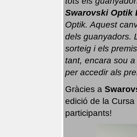
tots els guanyador
Swarovski Optik 
Optik. 
Aquest canvi
dels guanyadors. La
sorteig i els prem
tant, encara sou a
per accedir als pr
Gràcies a 
Swarovs
edició de la Cursa 
participants!