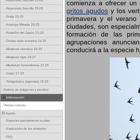
-
Reyezuelo Sencillo 25-26
comienza a ofrecer un
-
Reyezuelo Sencillo 25-26
gritos agudos
y los ver
-
Graja 23-25
primavera y el verano
ciudades, son especialm
-
Aratinga Mitrada 23-25
formación de las prime
-
Ruiseñor del Japón 21-25
agrupaciones anuncian
-
Ondas rojas europea 24-25
conducirá a la especie h
-
Mariposa monarca 23-25
-
Mariposa tigre 23-27
-
Medioluto herrumbrosa 17-25
-
Coipú 17-25
-
Tettigettalna argentata 15-22
-
Galería de imágenes y sonidos
Información
-
Últimas noticias
Ayuda
-
Especies parcialmente ocultas
-
Explicación de los símbolos
-
FAQ