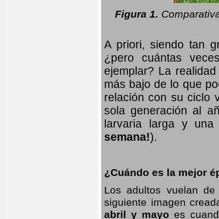
Figura 1.
Comparativa
A priori, siendo tan g
¿pero cuántas veces
ejemplar? La realidad
más bajo de lo que pod
relación con su ciclo v
sola generación al añ
larvaria larga
y una f
semana!
).
¿Cuándo es la mejor ép
Los adultos vuelan de
siguiente imagen creada
abril y mayo
es cuando