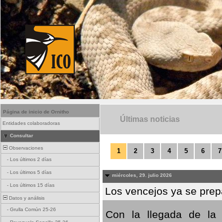
Página de inicio de Ornitho
Últimas noticias
Entidades colaboradoras
Consultar
Observaciones
1
2
3
4
5
6
7
-
Los últimos 2 días
-
Los últimos 5 días
miércoles, 29. julio 2026
-
Los últimos 15 días
Los vencejos ya se prepa
Datos y análisis
-
Grulla Común 25-26
Con la llegada de la 