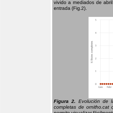
vivido a mediados de abril
entrada (Fig.2).
Figura 2.
Evolución de la
completas de ornitho.cat 
permite visualizar fácilment