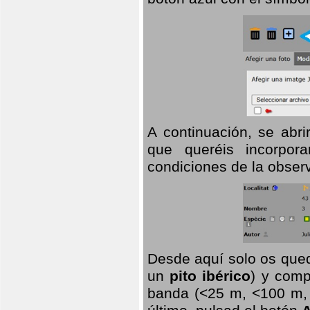
A continuación, se abr
que queréis incorpora
condiciones de la observ
Desde aquí solo os qued
un
pito ibérico
) y comp
banda (<25 m, <100 m, >