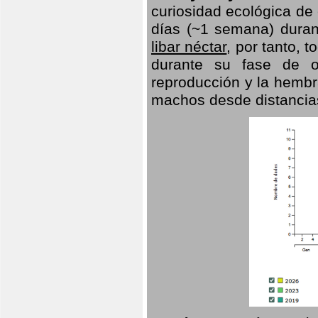
curiosidad ecológica de
días (~1 semana) duran
libar néctar
, por tanto, 
durante su fase de o
reproducción y la hembr
machos desde distancia