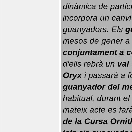
dinàmica de partici
incorpora un canvi
guanyadors. 
Els 
g
conjuntament a 
d'ells rebrà un 
val
Oryx
 i passarà a f
guanyador del m
habitual, durant el 
mateix acte es farà
de la Cursa Orni