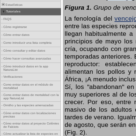
Estadísticas
Figura 1.
Grupo de vence
Tutoriales
La fenología del
vencej
-
FAQS
entre las especies repro
-
Cómo registrarse
llegan habitualmente a 
-
Cómo entrar datos
principios de mayo los 
-
Como introducir una lista completa
cría, ocupando con gran
-
Cómo consultar y editar datos
temporadas anteriores. 
-
Cómo hacer consultas avanzadas
reproductor: establece
-
Cómo introducir datos en la app
NaturaList
alimentan los pollos y
-
Verificaciones
África, ¡A menudo inclu
-
Como entrar datos en el módulo de
Sí, los "abandonan" en
mortalidad
muy superiores al de lo
-
Como entrar datos de mortalidad con la
app NaturaList
crecer. Por eso, entre 
-
Ornitho y las especies amenazadas
masivo de los adultos
-
Cómo entrar datos con localizaciones
tardes de verano. Igual
precisas
de agosto, que serán en
-
Cómo entrar datos al proyecto Colònies
de Falciots
(Fig. 2).
-
Cómo actualizar la lista de especies en