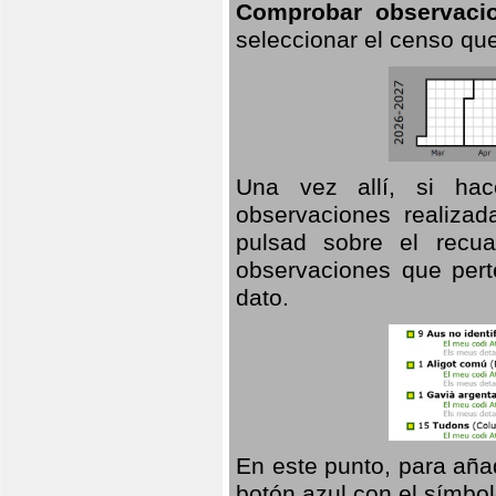
Comprobar observaci
seleccionar el censo que
Una vez allí, si hac
observaciones realizad
pulsad sobre el recua
observaciones que pert
dato.
En este punto, para aña
botón azul con el símbo