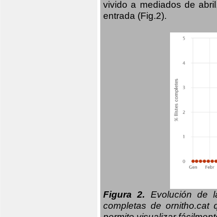
vivido a mediados de abril
entrada (Fig.2).
Figura 2.
Evolución de la
completas de ornitho.cat 
permite visualizar fácilment