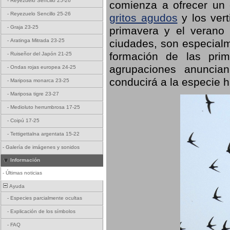
-
Reyezuelo Sencillo 25-26
comienza a ofrecer un
-
Reyezuelo Sencillo 25-26
gritos agudos
y los ver
-
Graja 23-25
primavera y el verano
ciudades, son especialm
-
Aratinga Mitrada 23-25
formación de las prime
-
Ruiseñor del Japón 21-25
agrupaciones anuncian
-
Ondas rojas europea 24-25
conducirá a la especie h
-
Mariposa monarca 23-25
-
Mariposa tigre 23-27
-
Medioluto herrumbrosa 17-25
-
Coipú 17-25
-
Tettigettalna argentata 15-22
-
Galería de imágenes y sonidos
Información
-
Últimas noticias
Ayuda
-
Especies parcialmente ocultas
-
Explicación de los símbolos
-
FAQ