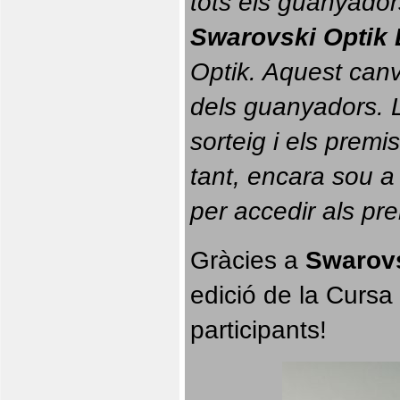
tots els guanyador
Swarovski Optik 
Optik. 
Aquest canvi
dels guanyadors. La
sorteig i els prem
tant, encara sou a
per accedir als pr
Gràcies a 
Swarovs
edició de la Cursa 
participants!