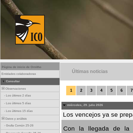
Página de inicio de Ornitho
Últimas noticias
Entidades colaboradoras
Consultar
Observaciones
1
2
3
4
5
6
7
-
Los últimos 2 días
-
Los últimos 5 días
miércoles, 29. julio 2026
-
Los últimos 15 días
Los vencejos ya se prepa
Datos y análisis
-
Grulla Común 25-26
Con la llegada de la 