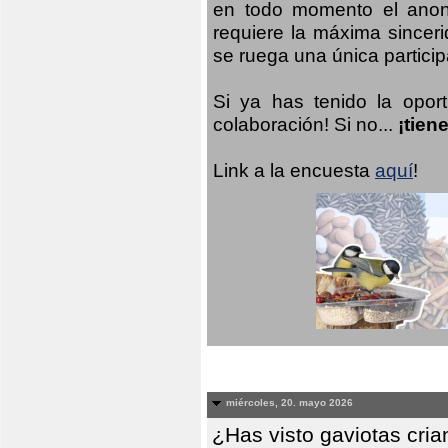
en todo momento el anoni
requiere la máxima sinceri
se ruega una única participa
Si ya has tenido la opor
colaboración! Si no...
¡tien
Link a la encuesta
aquí
!
miércoles, 20. mayo 2026
¿Has visto gaviotas cri