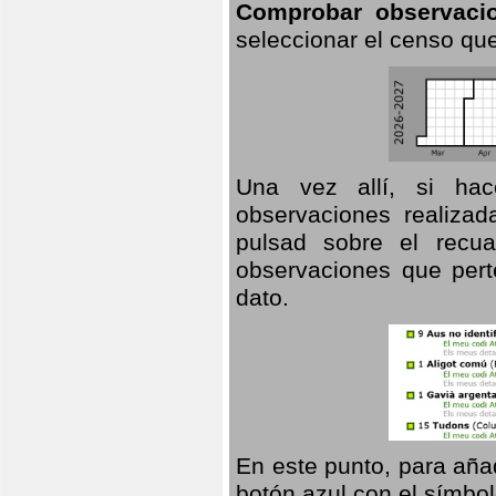
Comprobar observaci
seleccionar el censo que
Una vez allí, si hac
observaciones realizad
pulsad sobre el recua
observaciones que pert
dato.
En este punto, para aña
botón azul con el símbo