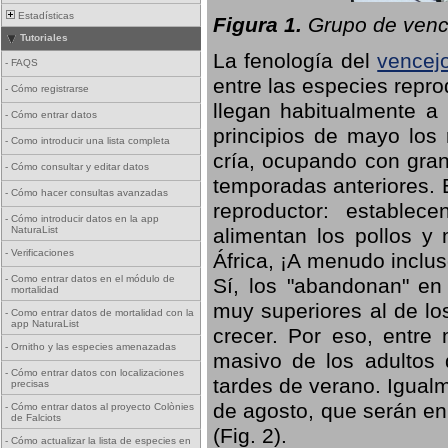
Estadísticas
Figura 1.
Grupo de vence
Tutoriales
La fenología del
vencej
-
FAQS
entre las especies repro
-
Cómo registrarse
llegan habitualmente a 
-
Cómo entrar datos
principios de mayo los 
-
Como introducir una lista completa
cría, ocupando con gran
-
Cómo consultar y editar datos
temporadas anteriores. 
-
Cómo hacer consultas avanzadas
reproductor: establece
-
Cómo introducir datos en la app
NaturaList
alimentan los pollos y
-
Verificaciones
África, ¡A menudo inclu
-
Como entrar datos en el módulo de
Sí, los "abandonan" en
mortalidad
muy superiores al de lo
-
Como entrar datos de mortalidad con la
app NaturaList
crecer. Por eso, entre 
-
Ornitho y las especies amenazadas
masivo de los adultos
-
Cómo entrar datos con localizaciones
tardes de verano. Igual
precisas
de agosto, que serán en
-
Cómo entrar datos al proyecto Colònies
de Falciots
(Fig. 2).
-
Cómo actualizar la lista de especies en