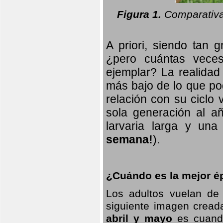
Figura 1.
Comparativa
A priori, siendo tan g
¿pero cuántas veces
ejemplar? La realidad
más bajo de lo que pod
relación con su ciclo v
sola generación al añ
larvaria larga
y una f
semana!
).
¿Cuándo es la mejor ép
Los adultos vuelan de
siguiente imagen creada
abril y mayo
es cuando