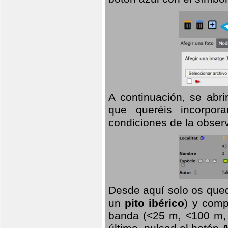
A continuación, se abr
que queréis incorpora
condiciones de la observ
Desde aquí solo os qued
un
pito ibérico
) y comp
banda (<25 m, <100 m, >