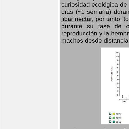
curiosidad ecológica de
días (~1 semana) duran
libar néctar
, por tanto, 
durante su fase de o
reproducción y la hembr
machos desde distancia