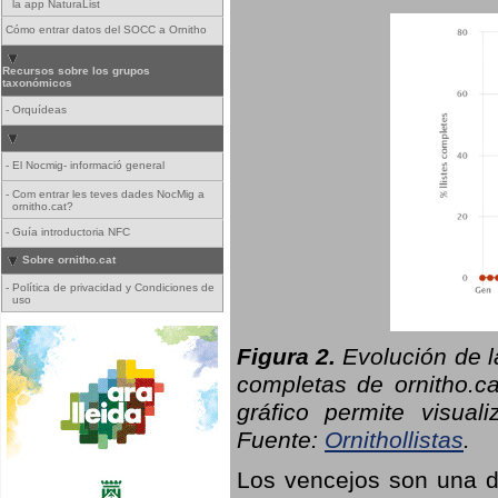
la app NaturaList
Cómo entrar datos del SOCC a Ornitho
Recursos sobre los grupos
taxonómicos
-
Orquídeas
-
El Nocmig- informació general
-
Com entrar les teves dades NocMig a
ornitho.cat?
-
Guía introductoria NFC
Sobre ornitho.cat
-
Política de privacidad y Condiciones de
uso
Figura 2.
Evolución de l
completas de ornitho.ca
gráfico permite visual
Fuente:
Ornithollistas
.
Los vencejos son una de