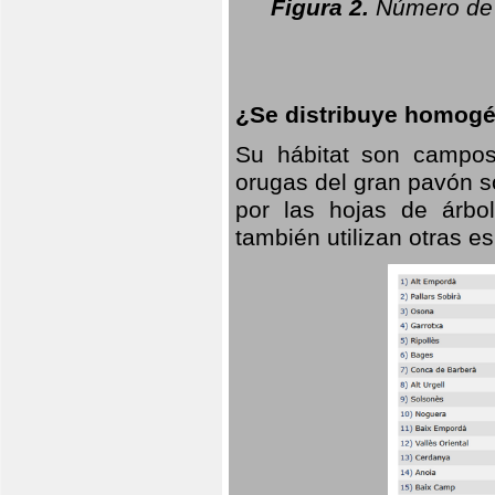
Figura 2.
Número de 
¿Se distribuye homogé
Su hábitat son campos
orugas del gran pavón s
por las hojas de árbo
también utilizan otras 