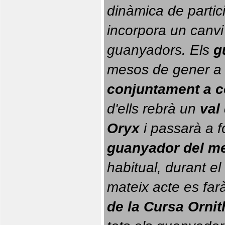
dinàmica de partici
incorpora un canvi
guanyadors. 
Els 
g
conjuntament a 
d'ells rebrà un 
val
Oryx
 i passarà a f
guanyador del m
habitual, durant el 
mateix acte es farà
de la Cursa Orni