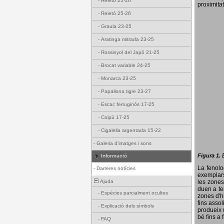
-
Reietó 25-26
proximitat
-
Reietó 25-26
-
Graula 23-25
-
Aratinga mitrada 23-25
-
Rossinyol del Japó 21-25
-
Brocat variable 24-25
-
Monarca 23-25
-
Papallona tigre 23-27
-
Escac ferruginós 17-25
-
Coipú 17-25
-
Cigalella argentada 15-22
-
Galeria d'imatges i sons
Figura 1.
Informació
La fenol
-
Darreres notícies
exemplars
Ajuda
les zones
duen a te
-
Espècies parcialment ocultes
zones d'hi
fins assol
-
Explicació dels símbols
produeix 
bé fins a 
-
FAQ