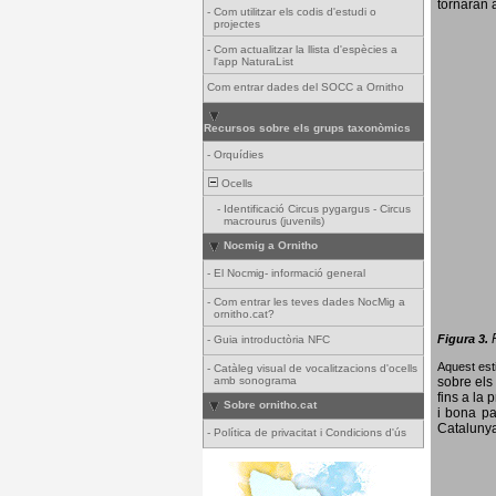
tornaran a
-
Com utilitzar els codis d'estudi o
projectes
-
Com actualitzar la llista d'espècies a
l'app NaturaList
Com entrar dades del SOCC a Ornitho
Recursos sobre els grups taxonòmics
-
Orquídies
Ocells
-
Identificació Circus pygargus - Circus
macrourus (juvenils)
Nocmig a Ornitho
-
El Nocmig- informació general
-
Com entrar les teves dades NocMig a
ornitho.cat?
Figura 3.
-
Guia introductòria NFC
Aquest esti
-
Catàleg visual de vocalitzacions d'ocells
amb sonograma
sobre els 
fins a la 
Sobre ornitho.cat
i bona pa
Catalunya
-
Política de privacitat i Condicions d'ús