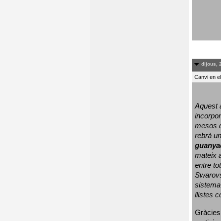
dijous, 
Canvi en e
Aquest a
incorpor
mesos d
rebrà un
guanya
mateix a
entre to
Swarovs
sistema 
llistes 
Gràcies