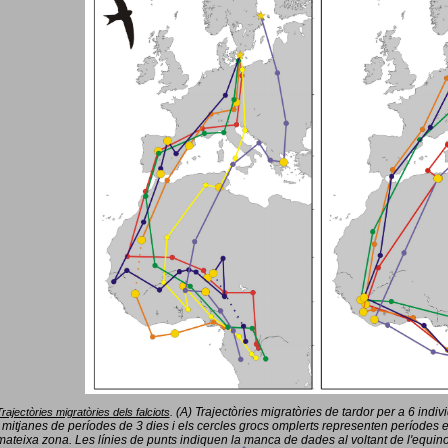
(A) Trajectòries migratòries de tardor per a 6 indi
Trajectòries migratòries dels falciots
.
 mitjanes de períodes de 3 dies i els cercles grocs omplerts representen períodes 
mateixa zona. Les línies de punts indiquen la manca de dades al voltant de l'equinoc