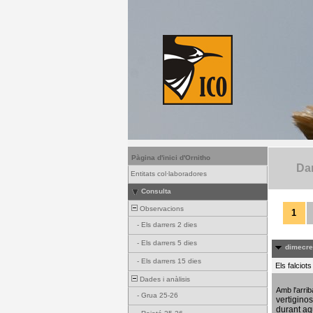
Pàgina d'inici d'Ornitho
Dar
Entitats col·laboradores
Consulta
Observacions
1
-
Els darrers 2 dies
-
Els darrers 5 dies
dimecres
-
Els darrers 15 dies
Els falciot
Dades i anàlisis
Amb l'arri
-
Grua 25-26
vertigino
durant aq