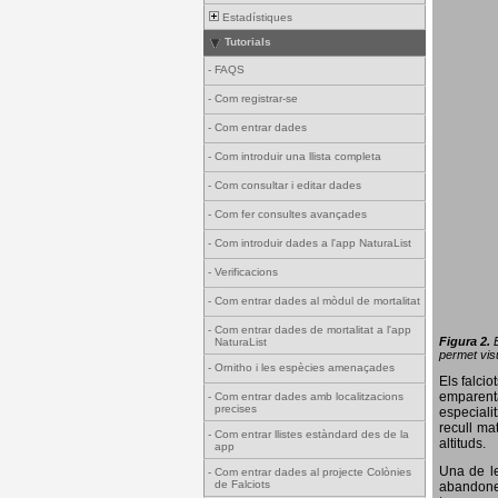
Estadístiques
Tutorials
-
FAQS
-
Com registrar-se
-
Com entrar dades
-
Com introduir una llista completa
-
Com consultar i editar dades
-
Com fer consultes avançades
-
Com introduir dades a l'app NaturaList
-
Verificacions
-
Com entrar dades al mòdul de mortalitat
-
Com entrar dades de mortalitat a l'app
Figura 2.
NaturaList
permet visu
-
Ornitho i les espècies amenaçades
Els falci
emparenta
-
Com entrar dades amb localitzacions
precises
especiali
recull ma
-
Com entrar llistes estàndard des de la
altituds.
app
Una de le
-
Com entrar dades al projecte Colònies
de Falciots
abandonen