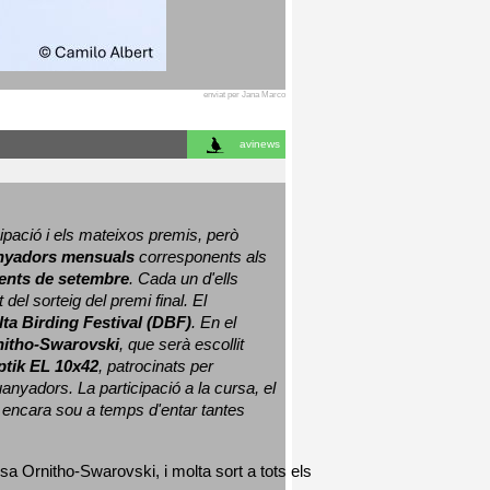
enviat per Jana Marco
avinews
ació i els mateixos premis, però 
nyadors mensuals
 corresponents als 
nts de setembre
. Cada un d'ells 
 del sorteig del premi final. 
El 
lta Birding Festival (DBF)
. En el 
nitho-Swarovski
, que serà escollit 
ptik EL 10x42
, patrocinats per 
nyadors. La participació a la cursa, el 
 encara sou a temps d'entar tantes 
sa Ornitho-Swarovski, i molta sort a tots els 