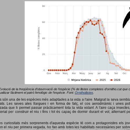
Evolució de la freqüència d’observació de l’espècie (% de llistes completes d’ornitho.cat que co
alitzar fàcilment el patró fenològic de l’espècie. Font:
Ornithollistes
.
ots són una de les espècies més adaptades a la vida a l'aire. Malgrat la seva semb
ts. Les seves ales llargues i en forma de falç, el cos aerodinàmic i unes pot
tzada que li permet passar pràcticament tota la vida volant. A l'aire caça insectes
terial per construir el niu i fins i tot és capaç de dormir durant el vol, alterna
s curiositats més sorprenents d'aquesta espècie té com a protagonistes els jov
 el niu per primera vegada, ho fan amb totes les habilitats necessàries per sobrev