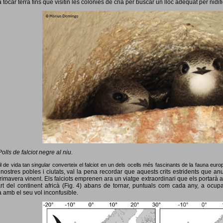
 tocar terra fins que visitin les colònies de cria per buscar un lloc adequat per nidif
Polls de falciot negre al niu.
l de vida tan singular converteix el falciot en un dels ocells més fascinants de la fauna eur
nostres pobles i ciutats, val la pena recordar que aquests crits estridents que anun
primavera vinent.
Els falciots emprenen ara un viatge extraordinari que els portarà a
rt del continent africà (Fig. 4) abans de tornar, puntuals com cada any, a ocup
 amb el seu vol inconfusible.