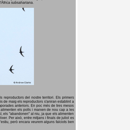
l'Àfrica subsahariana.
 reproductors del nostre territori. Els primers
is de maig els reproductors s'aniran establint a
temporades anteriors. En poc més de tres mesos
s, alimenten els polls i marxen de nou cap a les
Sí, els "abandonen" al niu, ja que els alimenten
er. Per això, entre mitjans i finals de juliol es
d'estiu, però encara veurem alguns falciots ben