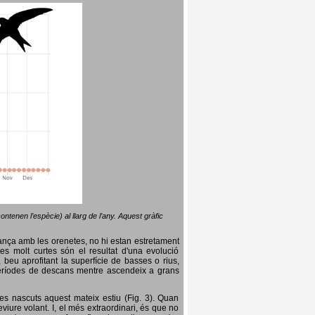
ntenen l’espècie) al llarg de l’any. Aquest gràfic
lança amb les orenetes, no hi estan estretament
es molt curtes són el resultat d'una evolució
, beu aprofitant la superfície de basses o rius,
nt períodes de descans mentre ascendeix a grans
es nascuts aquest mateix estiu (Fig. 3). Quan
iure volant. I, el més extraordinari, és que no