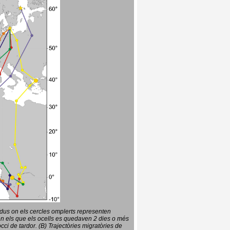
vidus on els cercles omplerts representen
en els que els ocells es quedaven 2 dies o més
ci de tardor. (B) Trajectòries migratòries de