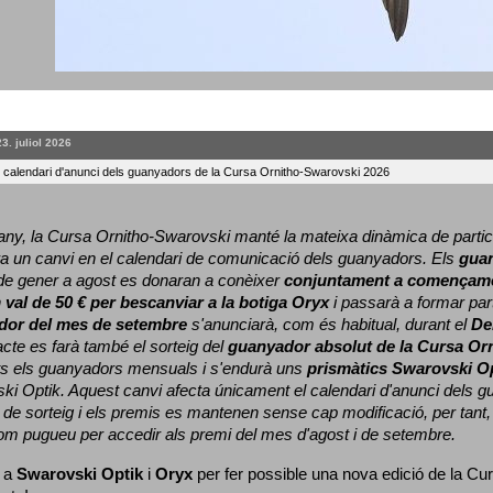
23. juliol 2026
l calendari d'anunci dels guanyadors de la Cursa Ornitho-Swarovski 2026
ny, la Cursa Ornitho-Swarovski manté la mateixa dinàmica de particip
a un canvi en el calendari de comunicació dels guanyadors. 
Els 
gua
e gener a agost es donaran a conèixer 
conjuntament a començame
 
val de 50 € per bescanviar a la botiga Oryx
 i passarà a formar part
dor del mes de setembre
 s'anunciarà, com és habitual, durant el 
De
cte es farà també el sorteig del 
guanyador absolut de la Cursa Or
ts els guanyadors mensuals i s'endurà uns 
prismàtics Swarovski O
ki Optik. 
Aquest canvi afecta únicament el calendari d'anunci dels gua
de sorteig i els premis es mantenen sense cap modificació, per tant,
com pugueu per accedir als premi del mes d'agost i de setembre.
 a 
Swarovski Optik
 i 
Oryx
 per fer possible una nova edició de la Cur