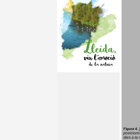
Figura 4.
posicions
dies a la 