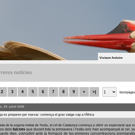
Visitant Anònim
reres notícies
2
3
4
5
6
7
8
9
>
>|
ítem/pàgin
, 29. juliol 2026
s ja es preparen per marxar: comença el gran viatge cap a l'Àfrica
bada de la segona meitat de l'estiu, el cel de Catalunya comença a oferir un espectacle que
sos dels
falciots
que durant tota la primavera i l'estiu ens han acompanyat al cel, s
uests dies, coincidint amb la formació de les primeres concentracions premigratò