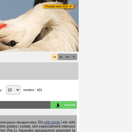
Portals web ICO
ca
es
en
fr
nombre : 401
a :
avinews
Els
crits aguts
i els vols
 sovint passa desapercebut.
obre pobles i ciutats, són especialment intensos
ries (Fig.1). Aquestes agrupacions anuncien la