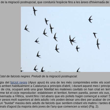
 de la migració postnupcial, que conduirà l'espècie fins a les àrees d'hivernada de 
Estol de falciots negres. Preludi de la migració postnupcial.
ogia del
falciot negre
(
Apus apus
) és una de les més comprimides entre els ocells
 arriben habitualment a Catalunya a principis d'abril, i durant aquest mes i princip
 de cria, ocupant amb una gran fidelitat les mateixes cavitats on han criat en 
rme tot el cicle reproductor: estableixen el territori, formen parella, ponen els ou
vernada a l'Àfrica, sovint fins i tot abans que els pollets hagin començat a volar! 
ir pesos molt superiors al dels adults i els poden deixar uns dies per acabar de créix
un "buidat" massiu dels adults de falciots que sentíem cridant els matins i tardes 
finals d'agost (la majoria dels joves de l'any que comencen a volar) (Fig. 2).