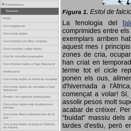
Estadístiques
Estol de falci
Figura 1.
Tutorials
-
FAQS
La fenologia del
fa
-
Com registrar-se
comprimides entre els o
-
Com entrar dades
exemplars arriben habi
-
Com introduir una llista completa
aquest mes i principis
-
Com consultar i editar dades
zones de cria, ocupan
-
Com fer consultes avançades
han criat en tempora
-
Com introduir dades a l'app NaturaList
terme tot el cicle rep
-
Verificacions
ponen els ous, alime
-
Com entrar dades al mòdul de mortalitat
d'hivernada a l'Àfric
-
Com entrar dades de mortalitat a l'app
NaturaList
començat a volar! Sí, 
-
Ornitho i les espècies amenaçades
assolir pesos molt supe
-
Com entrar dades amb localitzacions
precises
acabar de créixer. Per 
-
Com entrar llistes estàndard des de la
"buidat" massiu dels a
app
tardes d'estiu, però e
-
Com entrar dades al projecte Colònies
de Falciots