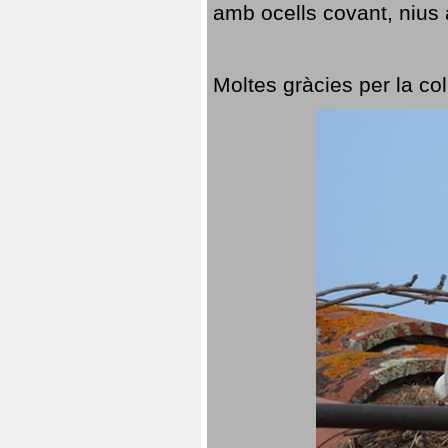
amb ocells covant, nius a
Moltes gràcies per la col