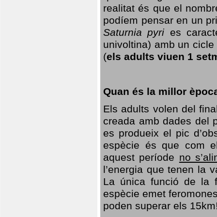
realitat és que el nomb
podíem pensar en un princ
Saturnia pyri
es caracte
univoltina) amb un cicle 
(
els adults viuen 1 set
Quan és la millor èpoc
Els adults volen del fin
creada amb dades del po
es produeix el pic d’ob
espècie és que com el
aquest període
no s’al
l’energia que tenen la 
La única funció de la f
espècie emet feromones
poden superar els 15km