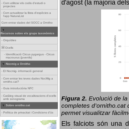
d'agost (la majoria del
-
Com utilitzar els codis d'estudi o
projectes
-
Com actualitzar la llista d'espècies a
l'app NaturaList
Com entrar dades del SOCC a Ornitho
Recursos sobre els grups taxonòmics
-
Orquídies
Ocells
-
Identificació Circus pygargus - Circus
macrourus (juvenils)
Nocmig a Ornitho
-
El Nocmig- informació general
-
Com entrar les teves dades NocMig a
ornitho.cat?
-
Guia introductòria NFC
-
Catàleg visual de vocalitzacions d'ocells
Figura 2.
Evolució de la
amb sonograma
completes d’ornitho.cat q
Sobre ornitho.cat
permet visualitzar fàcilm
-
Política de privacitat i Condicions d'ús
Els falciots són una 