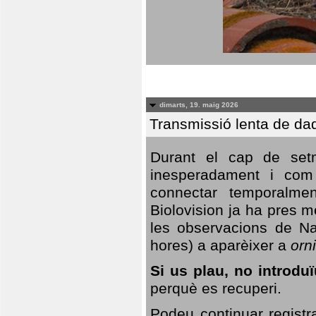
dimarts, 19. maig 2026
Transmissió lenta de da
Durant el cap de setm
inesperadament i com 
connectar temporalme
Biolovision ja ha pres 
les observacions de Na
hores) a aparèixer a
orni
Si us plau, no introd
perquè es recuperi.
Podeu continuar registr