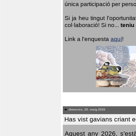
única participació per person
Si ja heu tingut l'oportuni
col·laboració! Si no...
teniu
Link a l'enquesta
aquí
!
dimecres, 20. maig 2026
Has vist gavians criant 
Aquest any 2026, s'est