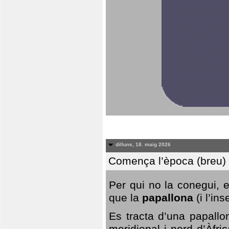
dilluns, 18. maig 2026
Comença l’època (breu) d
Per qui no la conegui, 
que la
papallona
(i l’in
Es tracta d’una papallo
meridional i nord d’Àfri