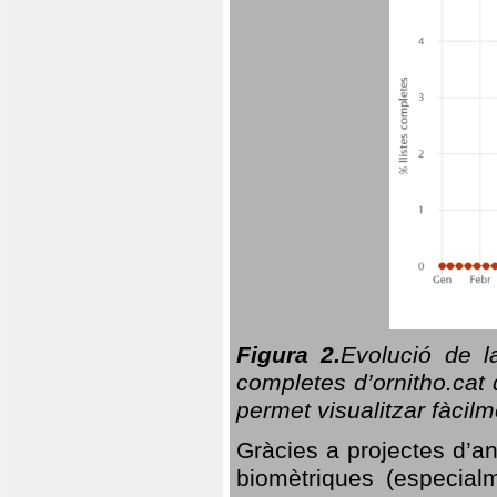
Figura 2.
Evolució de l
completes d’ornitho.cat 
permet visualitzar fàcilm
Gràcies a projectes d’a
biomètriques (especialm