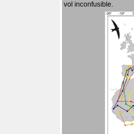
vol inconfusible.