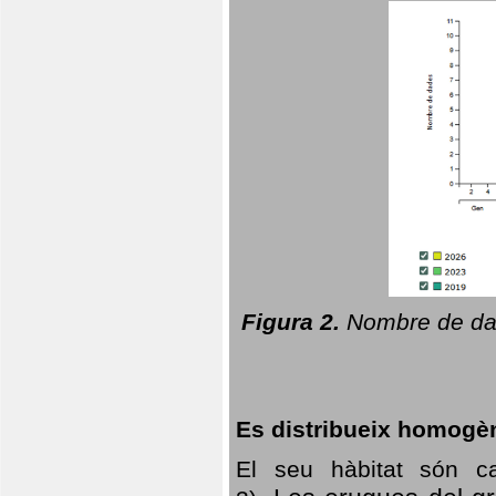
Figura 2.
Nombre de dad
Es distribueix homogè
El seu hàbitat són c