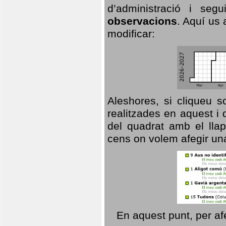
d’administració i se
observacions
. Aquí us 
modificar:
Aleshores, si cliqueu s
realitzades en aquest i
del quadrat amb el llap
cens on volem afegir un
En aquest punt, per af