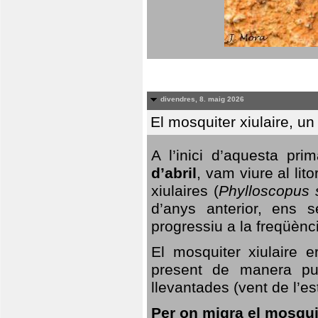
divendres, 8. maig 2026
El mosquiter xiulaire, u
A l’inici d’aquesta pr
d’abril
, vam viure al li
xiulaires (
Phylloscopus s
d’anys anterior, ens s
progressiu a la freqüènc
El mosquiter xiulaire 
present de manera pun
llevantades (vent de l’est
Per on migra el mosquit