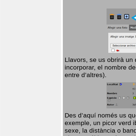
Llavors, se us obrirà un
incorporar, el nombre de
entre d’altres).
Des d’aquí només us que
exemple, un picor verd ib
sexe, la distància o ba