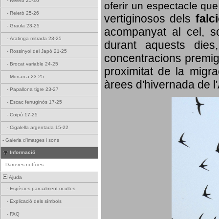
-
Reietó 25-26
oferir un espectacle qu
-
Reietó 25-26
vertiginosos dels
falc
-
Graula 23-25
acompanyat al cel, so
-
Aratinga mitrada 23-25
durant aquests dies
-
Rossinyol del Japó 21-25
concentracions premigr
-
Brocat variable 24-25
proximitat de la migra
-
Monarca 23-25
àrees d'hivernada de l
-
Papallona tigre 23-27
-
Escac ferruginós 17-25
-
Coipú 17-25
-
Cigalella argentada 15-22
-
Galeria d'imatges i sons
Informació
-
Darreres notícies
Ajuda
-
Espècies parcialment ocultes
-
Explicació dels símbols
-
FAQ