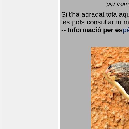
per coma
Si t’ha agradat tota a
les pots consultar tu ma
--
Informació per
es
p