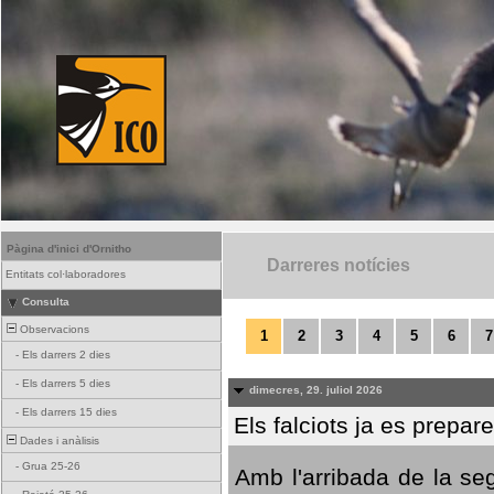
Pàgina d'inici d'Ornitho
Darreres notícies
Entitats col·laboradores
Consulta
Observacions
1
2
3
4
5
6
7
-
Els darrers 2 dies
-
Els darrers 5 dies
dimecres, 29. juliol 2026
-
Els darrers 15 dies
Els falciots ja es prepar
Dades i anàlisis
-
Grua 25-26
Amb l'arribada de la se