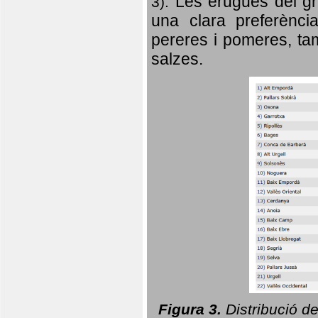
Les erugues del gr
3).
una clara preferència
pereres i pomeres, tam
salzes.
Figura 3.
Distribució d