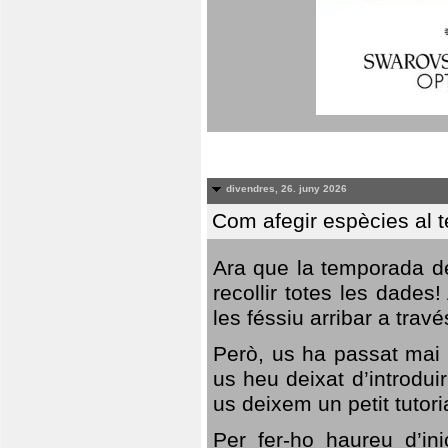
divendres, 26. juny 2026
Com afegir espècies al 
Ara que la temporada de
recollir totes les dades
les féssiu arribar a trav
Però, us ha passat mai 
us heu deixat d’introdu
us deixem un petit tutor
Per fer-ho haureu d’in