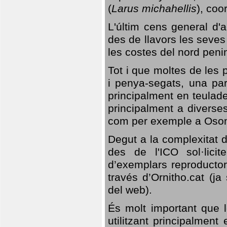
(
Larus michahellis
), coo
L'últim cens general d'a
des de llavors les seves
les costes del nord peni
Tot i que moltes de les p
i penya-segats, una par
principalment en teulad
principalment a diverses
com per exemple a Oso
Degut a la complexitat d
des de l'ICO sol·lici
d’exemplars reproductor
través d’Ornitho.cat (ja
del web).
És molt important que 
utilitzant principalment