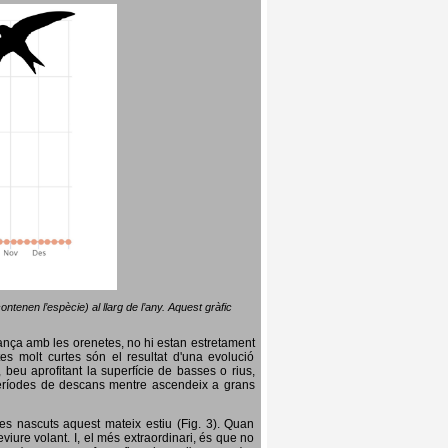
ntenen l’espècie) al llarg de l’any. Aquest gràfic
lança amb les orenetes, no hi estan estretament
es molt curtes són el resultat d'una evolució
, beu aprofitant la superfície de basses o rius,
nt períodes de descans mentre ascendeix a grans
es nascuts aquest mateix estiu (Fig. 3). Quan
iure volant. I, el més extraordinari, és que no