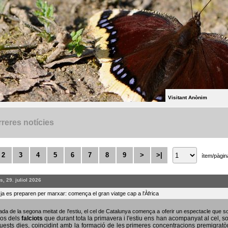
Visitant Anònim
reres notícies
2
3
4
5
6
7
8
9
>
>|
ítem/pàgin
, 29. juliol 2026
s ja es preparen per marxar: comença el gran viatge cap a l'Àfrica
bada de la segona meitat de l'estiu, el cel de Catalunya comença a oferir un espectacle que
sos dels
falciots
que durant tota la primavera i l'estiu ens han acompanyat al cel, s
uests dies, coincidint amb la formació de les primeres concentracions premigratò