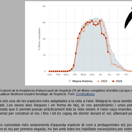
Evolució de la freqüència d’observació de l’espècie (% de llistes completes d’ornitho.cat que co
alitzar fàcilment el patró fenològic de l’espècie. Font:
Ornithollistes
.
ots són una de les espècies més adaptades a la vida a l'aire. Malgrat la seva semb
ts. Les seves ales llargues i en forma de falç, el cos aerodinàmic i unes pot
tzada que li permet passar pràcticament tota la vida volant. A l'aire caça insectes
terial per construir el niu i fins i tot és capaç de dormir durant el vol, alterna
s curiositats més sorprenents d'aquesta espècie té com a protagonistes els jov
 el niu per primera vegada, ho fan amb totes les habilitats necessàries per sobrev