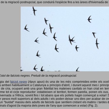
 de la migració postnupcial, que conduirà l'espècie fins a les àrees d'hivernada de 
Estol de falciots negres. Preludi de la migració postnupcial.
ogia del
falciot negre
(
Apus apus
) és una de les més comprimides entre els ocells
 arriben habitualment a Catalunya a principis d'abril, i durant aquest mes i princip
 de cria, ocupant amb una gran fidelitat les mateixes cavitats on han criat en 
rme tot el cicle reproductor: estableixen el territori, formen parella, ponen els ou
vernada a l'Àfrica, sovint fins i tot abans que els pollets hagin començat a volar! 
ir pesos molt superiors al dels adults i els poden deixar uns dies per acabar de créix
un "buidat" massiu dels adults de falciots que sentíem cridant els matins i tardes 
finals d'agost (la majoria dels joves de l'any que comencen a volar) (Fig. 2).