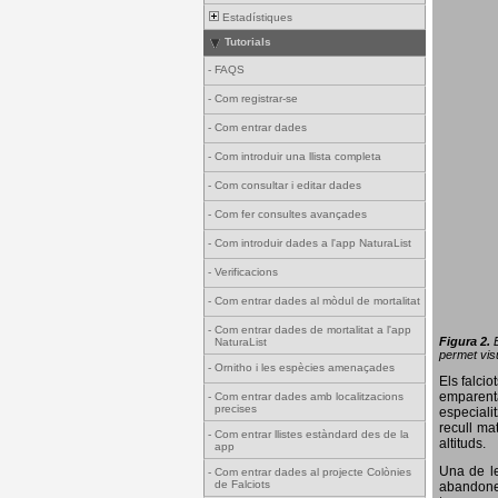
Estadístiques
Tutorials
-
FAQS
-
Com registrar-se
-
Com entrar dades
-
Com introduir una llista completa
-
Com consultar i editar dades
-
Com fer consultes avançades
-
Com introduir dades a l'app NaturaList
-
Verificacions
-
Com entrar dades al mòdul de mortalitat
-
Com entrar dades de mortalitat a l'app
Figura 2.
NaturaList
permet visu
-
Ornitho i les espècies amenaçades
Els falci
emparenta
-
Com entrar dades amb localitzacions
precises
especiali
recull ma
-
Com entrar llistes estàndard des de la
altituds.
app
Una de le
-
Com entrar dades al projecte Colònies
de Falciots
abandonen