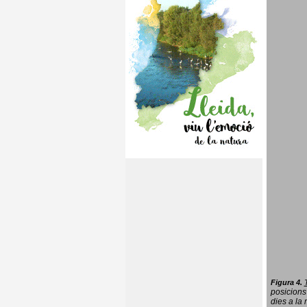
Figura 4.
posicions
dies a la 