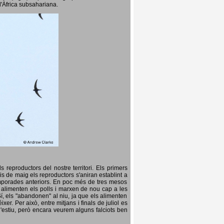
l'Àfrica subsahariana.
 reproductors del nostre territori. Els primers
is de maig els reproductors s'aniran establint a
temporades anteriors. En poc més de tres mesos
s, alimenten els polls i marxen de nou cap a les
Sí, els "abandonen" al niu, ja que els alimenten
er. Per això, entre mitjans i finals de juliol es
d'estiu, però encara veurem alguns falciots ben