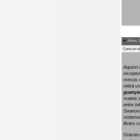
dijous, 
Canvi en e
Aquest a
incorpor
mesos d
rebrà un
guanya
mateix a
entre to
Swarovs
sistema 
llistes 
Gràcies