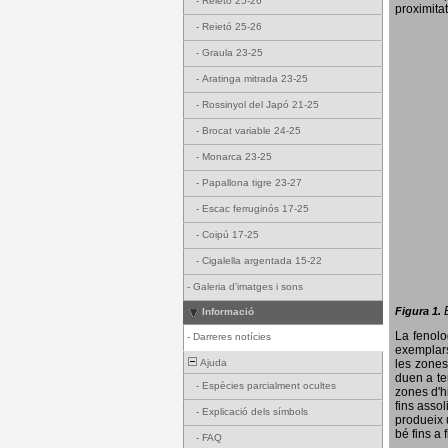
-
Reietó 25-26
proximitat
-
Reietó 25-26
-
Graula 23-25
-
Aratinga mitrada 23-25
-
Rossinyol del Japó 21-25
-
Brocat variable 24-25
-
Monarca 23-25
-
Papallona tigre 23-27
-
Escac ferruginós 17-25
-
Coipú 17-25
-
Cigalella argentada 15-22
-
Galeria d'imatges i sons
Figura 1.
Informació
La fenol
-
Darreres notícies
exemplars
Ajuda
les zones
duen a te
-
Espècies parcialment ocultes
zones d'hi
fins assol
-
Explicació dels símbols
produeix 
bé fins a 
-
FAQ