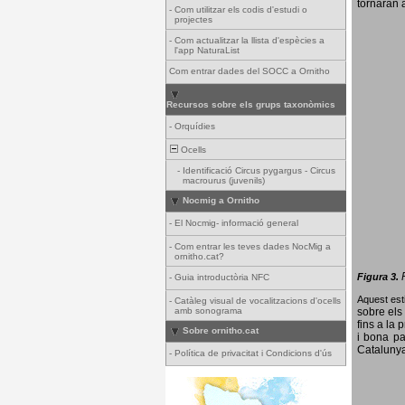
tornaran a
-
Com utilitzar els codis d'estudi o
projectes
-
Com actualitzar la llista d'espècies a
l'app NaturaList
Com entrar dades del SOCC a Ornitho
Recursos sobre els grups taxonòmics
-
Orquídies
Ocells
-
Identificació Circus pygargus - Circus
macrourus (juvenils)
Nocmig a Ornitho
-
El Nocmig- informació general
-
Com entrar les teves dades NocMig a
ornitho.cat?
Figura 3.
-
Guia introductòria NFC
Aquest esti
-
Catàleg visual de vocalitzacions d'ocells
amb sonograma
sobre els 
fins a la 
Sobre ornitho.cat
i bona pa
Catalunya
-
Política de privacitat i Condicions d'ús