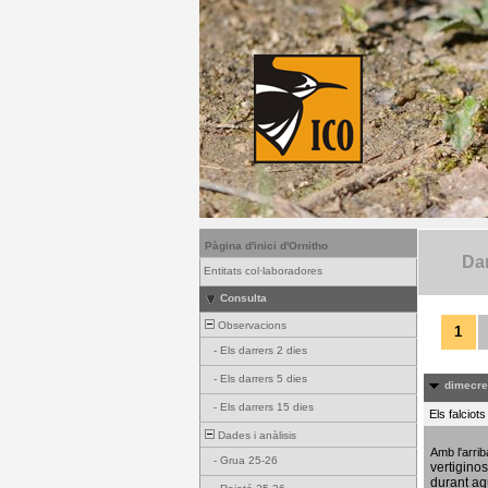
Pàgina d'inici d'Ornitho
Dar
Entitats col·laboradores
Consulta
Observacions
1
-
Els darrers 2 dies
-
Els darrers 5 dies
dimecres
-
Els darrers 15 dies
Els falciot
Dades i anàlisis
Amb l'arri
-
Grua 25-26
vertigino
durant aq