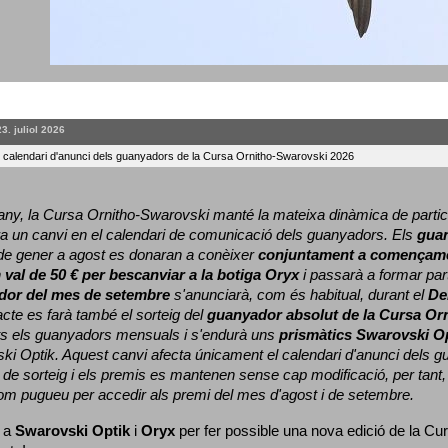
23. juliol 2026
l calendari d'anunci dels guanyadors de la Cursa Ornitho-Swarovski 2026
ny, la Cursa Ornitho-Swarovski manté la mateixa dinàmica de particip
a un canvi en el calendari de comunicació dels guanyadors. 
Els 
gua
e gener a agost es donaran a conèixer 
conjuntament a començame
 
val de 50 € per bescanviar a la botiga Oryx
 i passarà a formar part
dor del mes de setembre
 s'anunciarà, com és habitual, durant el 
De
cte es farà també el sorteig del 
guanyador absolut de la Cursa Or
ts els guanyadors mensuals i s'endurà uns 
prismàtics Swarovski O
ki Optik. 
Aquest canvi afecta únicament el calendari d'anunci dels gua
de sorteig i els premis es mantenen sense cap modificació, per tant,
com pugueu per accedir als premi del mes d'agost i de setembre.
 a 
Swarovski Optik
 i 
Oryx
 per fer possible una nova edició de la Cur