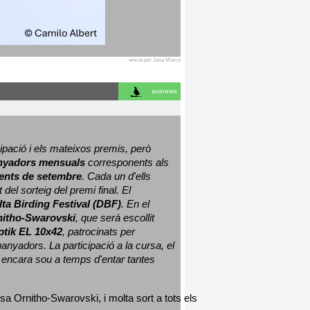
enviat per Jana Marco
avinews
ació i els mateixos premis, però 
nyadors mensuals
 corresponents als 
nts de setembre
. Cada un d'ells 
 del sorteig del premi final. 
El 
lta Birding Festival (DBF)
. En el 
nitho-Swarovski
, que serà escollit 
ptik EL 10x42
, patrocinats per 
nyadors. La participació a la cursa, el 
 encara sou a temps d'entar tantes 
sa Ornitho-Swarovski, i molta sort a tots els 