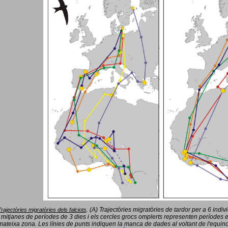
(A) Trajectòries migratòries de tardor per a 6 indi
Trajectòries migratòries dels falciots
.
 mitjanes de períodes de 3 dies i els cercles grocs omplerts representen períodes 
mateixa zona. Les línies de punts indiquen la manca de dades al voltant de l'equinoc