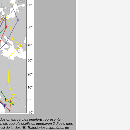
vidus on els cercles omplerts representen
en els que els ocells es quedaven 2 dies o més
ci de tardor. (B) Trajectòries migratòries de