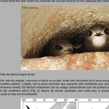
 tocar terra fins que visitin les colònies de cria per buscar un lloc adequat per nidif
Polls de falciot negre al niu.
l de vida tan singular converteix el falciot en un dels ocells més fascinants de la fauna eur
nostres pobles i ciutats, val la pena recordar que aquests crits estridents que anun
primavera vinent.
Els falciots emprenen ara un viatge extraordinari que els portarà a
rt del continent africà (Fig. 4) abans de tornar, puntuals com cada any, a ocup
 amb el seu vol inconfusible.