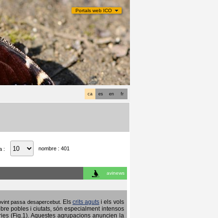
Portals web ICO
ca
es
en
fr
nombre : 401
a :
avinews
Els
crits aguts
i els vols
 sovint passa desapercebut.
obre pobles i ciutats, són especialment intensos
ries (Fig.1). Aquestes agrupacions anuncien la