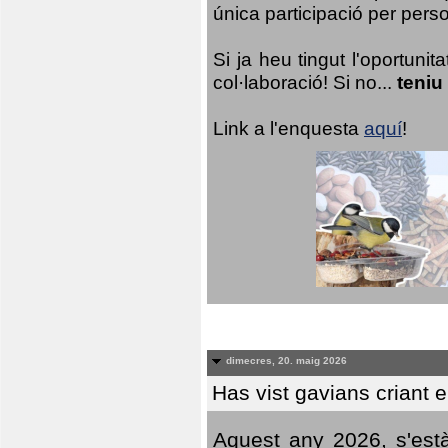
única participació per person
Si ja heu tingut l'oportuni
col·laboració! Si no...
teniu
Link a l'enquesta
aquí
!
dimecres, 20. maig 2026
Has vist gavians criant 
Aquest any 2026, s'est