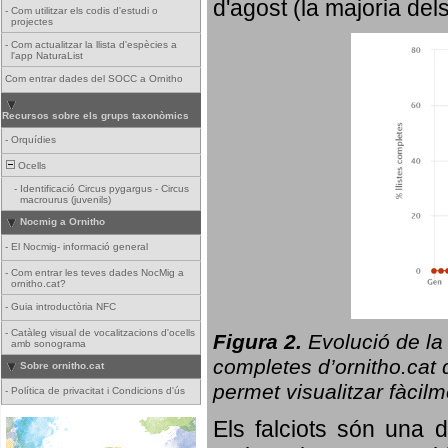
d'agost (la majoria del
-
Com utilitzar els codis d'estudi o
projectes
-
Com actualitzar la llista d'espècies a
l'app NaturaList
Com entrar dades del SOCC a Ornitho
Recursos sobre els grups taxonòmics
-
Orquídies
Ocells
-
Identificació Circus pygargus - Circus
macrourus (juvenils)
Nocmig a Ornitho
-
El Nocmig- informació general
-
Com entrar les teves dades NocMig a
ornitho.cat?
-
Guia introductòria NFC
-
Catàleg visual de vocalitzacions d'ocells
Figura 2.
Evolució de la
amb sonograma
completes d’ornitho.cat q
Sobre ornitho.cat
permet visualitzar fàcilm
-
Política de privacitat i Condicions d'ús
Els falciots són una 