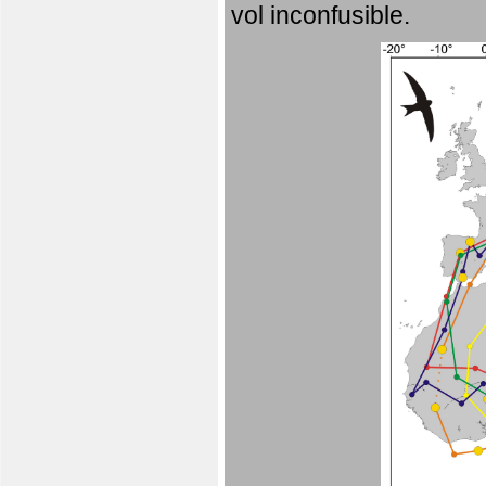
vol inconfusible.