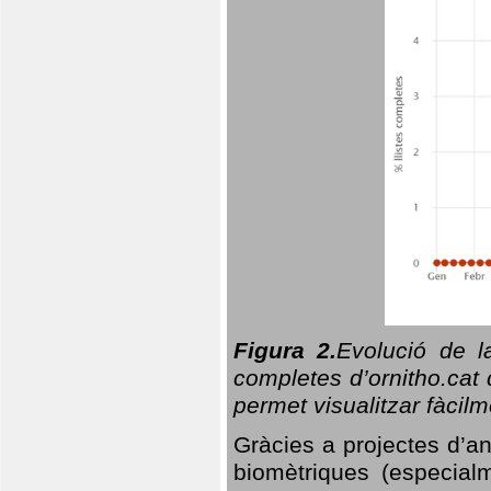
Figura 2.
Evolució de l
completes d’ornitho.cat 
permet visualitzar fàcilm
Gràcies a projectes d’a
biomètriques (especialm