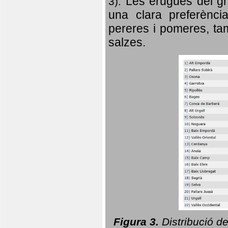
Les erugues del gr
3).
una clara preferència
pereres i pomeres, tam
salzes.
Figura 3.
Distribució d