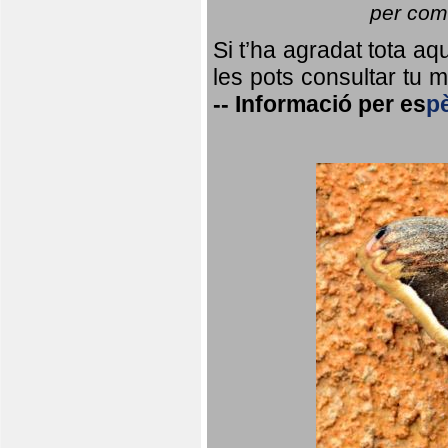
per coma
Si t’ha agradat tota a
les pots consultar tu ma
--
Informació per
es
p