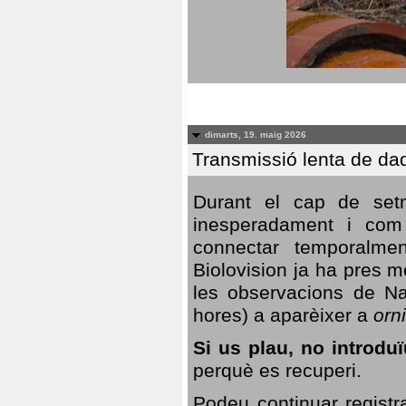
dimarts, 19. maig 2026
Transmissió lenta de da
Durant el cap de setm
inesperadament i com 
connectar temporalme
Biolovision ja ha pres 
les observacions de Na
hores) a aparèixer a
orni
Si us plau, no introd
perquè es recuperi.
Podeu continuar registr