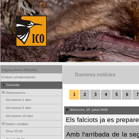
Pàgina d'inici d'Ornitho
Darreres notícies
Entitats col·laboradores
Consulta
Observacions
1
2
3
4
5
6
7
-
Els darrers 2 dies
-
Els darrers 5 dies
dimecres, 29. juliol 2026
-
Els darrers 15 dies
Els falciots ja es prepar
Dades i anàlisis
-
Grua 25-26
Amb l'arribada de la se