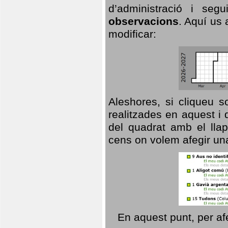
d’administració i se
observacions
. Aquí us 
modificar:
Aleshores, si cliqueu s
realitzades en aquest i
del quadrat amb el llap
cens on volem afegir un
En aquest punt, per af