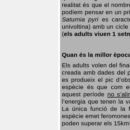
realitat és que el nomb
podíem pensar en un princ
Saturnia pyri
es caracte
univoltina) amb un cicle 
(
els adults viuen 1 set
Quan és la millor èpoc
Els adults volen del fin
creada amb dades del po
es produeix el pic d’ob
espècie és que com el
aquest període
no s’al
l’energia que tenen la 
La única funció de la f
espècie emet feromones
poden superar els 15km