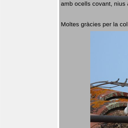
amb ocells covant, nius a
Moltes gràcies per la col