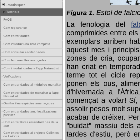
Estadístiques
Estol de falci
Figura 1.
Tutorials
-
FAQS
La fenologia del
fa
-
Com registrar-se
comprimides entre els o
-
Com entrar dades
exemplars arriben habi
-
Com introduir una llista completa
aquest mes i principis
-
Com consultar i editar dades
zones de cria, ocupan
-
Com fer consultes avançades
han criat en tempora
-
Com introduir dades a l'app NaturaList
terme tot el cicle rep
-
Verificacions
ponen els ous, alime
-
Com entrar dades al mòdul de mortalitat
d'hivernada a l'Àfric
-
Com entrar dades de mortalitat a l'app
NaturaList
començat a volar! Sí, 
-
Ornitho i les espècies amenaçades
assolir pesos molt supe
-
Com entrar dades amb localitzacions
precises
acabar de créixer. Per 
-
Com entrar llistes estàndard des de la
"buidat" massiu dels a
app
tardes d'estiu, però e
-
Com entrar dades al projecte Colònies
de Falciots