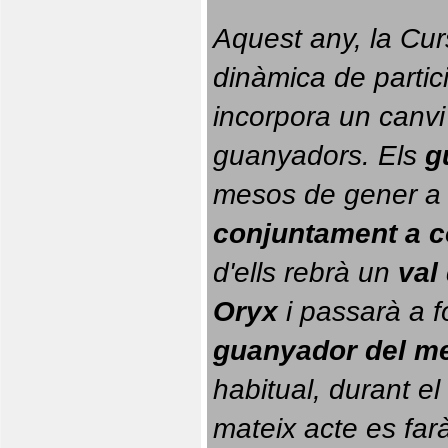
Aquest any, la Cur
dinàmica de partici
incorpora un canvi
guanyadors. 
Els 
g
conjuntament a 
d'ells rebrà un 
val
Oryx
 i passarà a f
guanyador del m
habitual, durant el 
mateix acte es farà