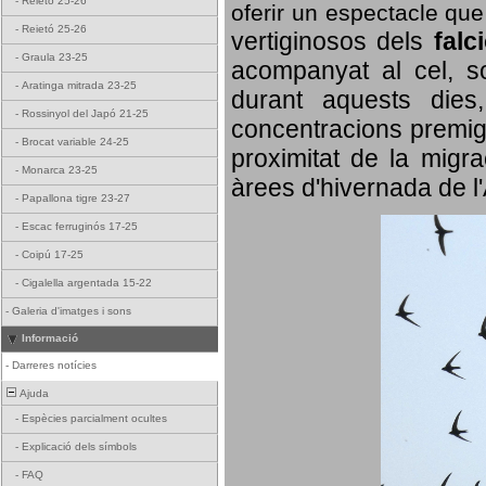
-
Reietó 25-26
oferir un espectacle qu
-
Reietó 25-26
vertiginosos dels
falc
-
Graula 23-25
acompanyat al cel, so
-
Aratinga mitrada 23-25
durant aquests dies
-
Rossinyol del Japó 21-25
concentracions premigr
-
Brocat variable 24-25
proximitat de la migra
-
Monarca 23-25
àrees d'hivernada de l
-
Papallona tigre 23-27
-
Escac ferruginós 17-25
-
Coipú 17-25
-
Cigalella argentada 15-22
-
Galeria d'imatges i sons
Informació
-
Darreres notícies
Ajuda
-
Espècies parcialment ocultes
-
Explicació dels símbols
-
FAQ