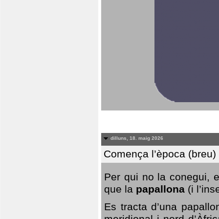
dilluns, 18. maig 2026
Comença l’època (breu) d
Per qui no la conegui, 
que la
papallona
(i l’in
Es tracta d’una papallo
meridional i nord d’Àfri