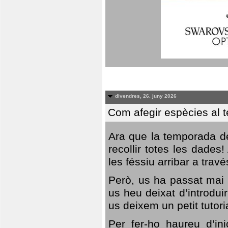
divendres, 26. juny 2026
Com afegir espècies al 
Ara que la temporada de
recollir totes les dades
les féssiu arribar a trav
Però, us ha passat mai 
us heu deixat d’introdu
us deixem un petit tutor
Per fer-ho haureu d’in