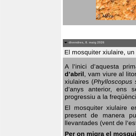
divendres, 8. maig 2026
El mosquiter xiulaire, u
A l’inici d’aquesta pr
d’abril
, vam viure al li
xiulaires (
Phylloscopus s
d’anys anterior, ens s
progressiu a la freqüènc
El mosquiter xiulaire 
present de manera pun
llevantades (vent de l’est
Per on migra el mosquit