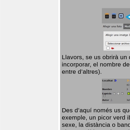
Llavors, se us obrirà un
incorporar, el nombre de
entre d’altres).
Des d’aquí només us que
exemple, un picor verd ib
sexe, la distància o ba