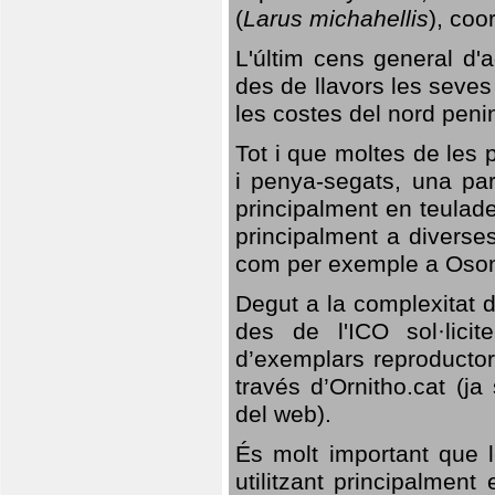
(
Larus michahellis
), coo
L'últim cens general d'a
des de llavors les seves
les costes del nord peni
Tot i que moltes de les p
i penya-segats, una par
principalment en teulad
principalment a diverses
com per exemple a Oso
Degut a la complexitat d
des de l'ICO sol·lici
d’exemplars reproductor
través d’Ornitho.cat (ja
del web).
És molt important que 
utilitzant principalment