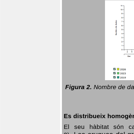
Figura 2.
Nombre de dad
Es distribueix homogè
El seu hàbitat són c