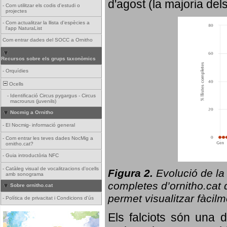
d'agost (la majoria del
-
Com utilitzar els codis d'estudi o
projectes
-
Com actualitzar la llista d'espècies a
l'app NaturaList
Com entrar dades del SOCC a Ornitho
Recursos sobre els grups taxonòmics
-
Orquídies
Ocells
-
Identificació Circus pygargus - Circus
macrourus (juvenils)
Nocmig a Ornitho
-
El Nocmig- informació general
-
Com entrar les teves dades NocMig a
ornitho.cat?
-
Guia introductòria NFC
-
Catàleg visual de vocalitzacions d'ocells
Figura 2.
Evolució de la
amb sonograma
completes d’ornitho.cat q
Sobre ornitho.cat
permet visualitzar fàcilm
-
Política de privacitat i Condicions d'ús
Els falciots són una 