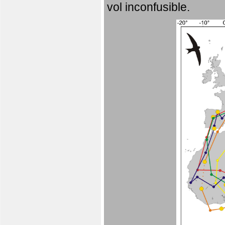
vol inconfusible.