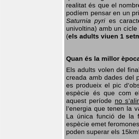
realitat és que el nomb
podíem pensar en un princ
Saturnia pyri
es caracte
univoltina) amb un cicle 
(
els adults viuen 1 set
Quan és la millor èpoc
Els adults volen del fin
creada amb dades del po
es produeix el pic d’ob
espècie és que com el
aquest període
no s’al
l’energia que tenen la 
La única funció de la f
espècie emet feromones
poden superar els 15km