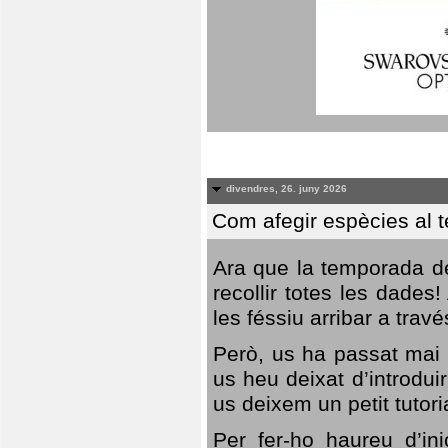
divendres, 26. juny 2026
Com afegir espècies al 
Ara que la temporada de
recollir totes les dades
les féssiu arribar a trav
Però, us ha passat mai 
us heu deixat d’introdu
us deixem un petit tutor
Per fer-ho haureu d’in