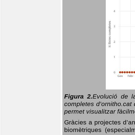
Figura 2.
Evolució de l
completes d’ornitho.cat 
permet visualitzar fàcilm
Gràcies a projectes d’a
biomètriques (especialm