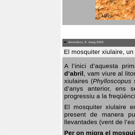
divendres, 8. maig 2026
El mosquiter xiulaire, u
A l’inici d’aquesta pr
d’abril
, vam viure al li
xiulaires (
Phylloscopus s
d’anys anterior, ens s
progressiu a la freqüènc
El mosquiter xiulaire 
present de manera pun
llevantades (vent de l’est
Per on migra el mosquit