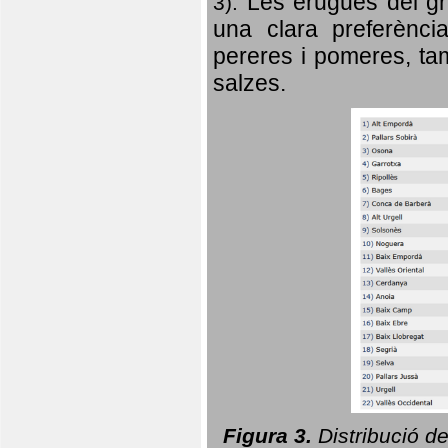
Les erugues del gr
3).
una clara preferència
pereres i pomeres, tam
salzes.
Figura 3.
Distribució d