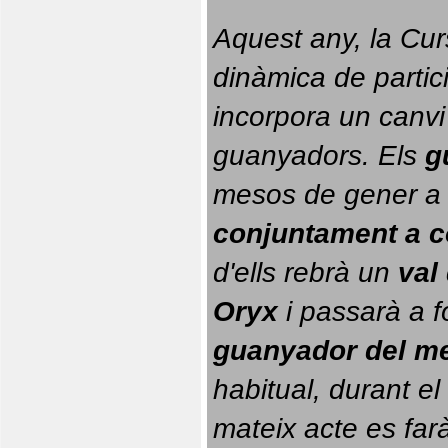
Aquest any, la Cur
dinàmica de partici
incorpora un canvi
guanyadors. 
Els 
g
conjuntament a 
d'ells rebrà un 
val
Oryx
 i passarà a f
guanyador del m
habitual, durant el 
mateix acte es farà