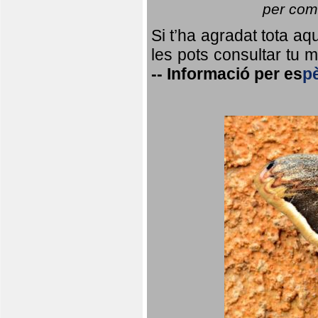
per coma
Si t’ha agradat tota a
les pots consultar tu ma
--
Informació per
es
p