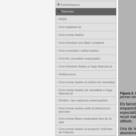
Estadístiques
Tutorials
-
FAQS
-
Com registrar-se
-
Com entrar dades
-
Com introduir una llista completa
-
Com consultar i editar dades
-
Com fer consultes avançades
-
Com introduir dades a l'app NaturaList
-
Verificacions
-
Com entrar dades al mòdul de mortalitat
-
Com entrar dades de mortalitat a l'app
Figura 2.
NaturaList
permet visu
-
Ornitho i les espècies amenaçades
Els falci
emparenta
-
Com entrar dades amb localitzacions
precises
especiali
recull ma
-
Com entrar llistes estàndard des de la
altituds.
app
Una de le
-
Com entrar dades al projecte Colònies
de Falciots
abandonen