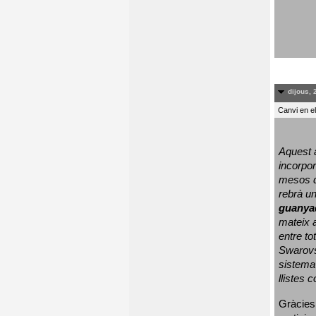
dijous, 
Canvi en e
Aquest a
incorpor
mesos d
rebrà un
guanya
mateix a
entre to
Swarovs
sistema 
llistes 
Gràcies