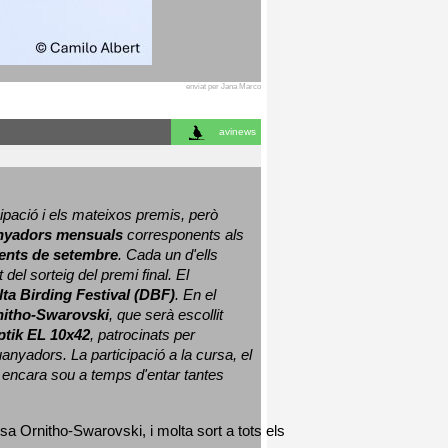
enviat per Jana Marco
avinews
ació i els mateixos premis, però 
nyadors mensuals
 corresponents als 
nts de setembre
. Cada un d'ells 
 del sorteig del premi final. 
El 
lta Birding Festival (DBF)
. En el 
nitho-Swarovski
, que serà escollit 
ptik EL 10x42
, patrocinats per 
nyadors. La participació a la cursa, el 
 encara sou a temps d'entar tantes 
sa Ornitho-Swarovski, i molta sort a tots els 