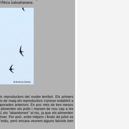
l'Àfrica subsahariana.
 reproductors del nostre territori. Els primers
is de maig els reproductors s'aniran establint a
temporades anteriors. En poc més de tres mesos
s, alimenten els polls i marxen de nou cap a les
Sí, els "abandonen" al niu, ja que els alimenten
er. Per això, entre mitjans i finals de juliol es
d'estiu, però encara veurem alguns falciots ben