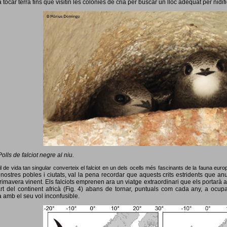
 tocar terra fins que visitin les colònies de cria per buscar un lloc adequat per nidif
Polls de falciot negre al niu.
l de vida tan singular converteix el falciot en un dels ocells més fascinants de la fauna eur
nostres pobles i ciutats, val la pena recordar que aquests crits estridents que anun
primavera vinent.
Els falciots emprenen ara un viatge extraordinari que els portarà a
rt del continent africà (Fig. 4) abans de tornar, puntuals com cada any, a ocup
 amb el seu vol inconfusible.