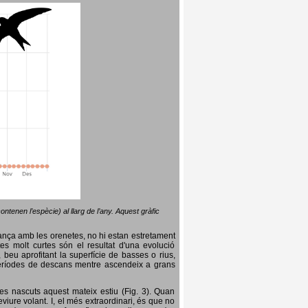
ntenen l’espècie) al llarg de l’any. Aquest gràfic
lança amb les orenetes, no hi estan estretament
es molt curtes són el resultat d'una evolució
, beu aprofitant la superfície de basses o rius,
nt períodes de descans mentre ascendeix a grans
es nascuts aquest mateix estiu (Fig. 3). Quan
iure volant. I, el més extraordinari, és que no