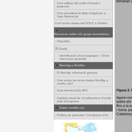
tornaran a
-
Com utilitzar els codis d'estudi o
projectes
-
Com actualitzar la llista d'espècies a
l'app NaturaList
Com entrar dades del SOCC a Ornitho
Recursos sobre els grups taxonòmics
-
Orquídies
Ocells
-
Identificació Circus pygargus - Circus
macrourus (juvenils)
Nocmig a Ornitho
-
El Nocmig- informació general
-
Com entrar les teves dades NocMig a
ornitho.cat?
Figura 3.
-
Guia introductòria NFC
Aquest esti
-
Catàleg visual de vocalitzacions d'ocells
amb sonograma
sobre els 
fins a la 
Sobre ornitho.cat
i bona pa
Catalunya
-
Política de privacitat i Condicions d'ús