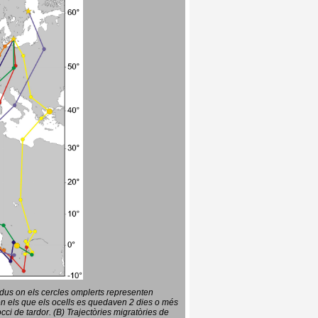
vidus on els cercles omplerts representen
en els que els ocells es quedaven 2 dies o més
ci de tardor. (B) Trajectòries migratòries de