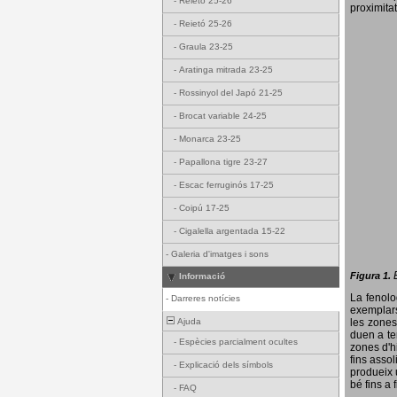
-
Reietó 25-26
proximitat
-
Reietó 25-26
-
Graula 23-25
-
Aratinga mitrada 23-25
-
Rossinyol del Japó 21-25
-
Brocat variable 24-25
-
Monarca 23-25
-
Papallona tigre 23-27
-
Escac ferruginós 17-25
-
Coipú 17-25
-
Cigalella argentada 15-22
-
Galeria d'imatges i sons
Figura 1.
Informació
La fenol
-
Darreres notícies
exemplars
Ajuda
les zones
duen a te
-
Espècies parcialment ocultes
zones d'hi
fins assol
-
Explicació dels símbols
produeix 
bé fins a 
-
FAQ