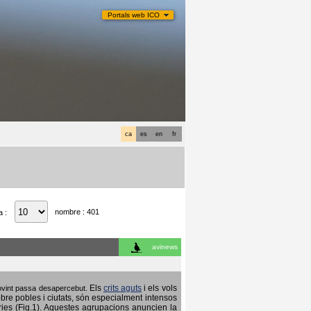
Portals web ICO
ca
es
en
fr
nombre : 401
a :
avinews
Els
crits aguts
i els vols
 sovint passa desapercebut.
obre pobles i ciutats, són especialment intensos
ries (Fig.1). Aquestes agrupacions anuncien la