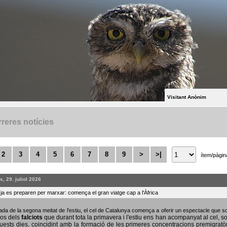
Visitant Anònim
reres notícies
2
3
4
5
6
7
8
9
>
>|
ítem/pàgin
, 29. juliol 2026
s ja es preparen per marxar: comença el gran viatge cap a l'Àfrica
bada de la segona meitat de l'estiu, el cel de Catalunya comença a oferir un espectacle que
sos dels
falciots
que durant tota la primavera i l'estiu ens han acompanyat al cel, s
uests dies, coincidint amb la formació de les primeres concentracions premigratò