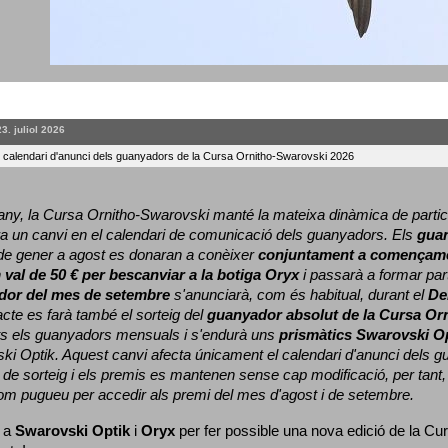
23. juliol 2026
l calendari d'anunci dels guanyadors de la Cursa Ornitho-Swarovski 2026
ny, la Cursa Ornitho-Swarovski manté la mateixa dinàmica de particip
a un canvi en el calendari de comunicació dels guanyadors. 
Els 
gua
e gener a agost es donaran a conèixer 
conjuntament a començame
 
val de 50 € per bescanviar a la botiga Oryx
 i passarà a formar part
dor del mes de setembre
 s'anunciarà, com és habitual, durant el 
De
cte es farà també el sorteig del 
guanyador absolut de la Cursa Or
ts els guanyadors mensuals i s'endurà uns 
prismàtics Swarovski O
ki Optik. 
Aquest canvi afecta únicament el calendari d'anunci dels gua
de sorteig i els premis es mantenen sense cap modificació, per tant,
com pugueu per accedir als premi del mes d'agost i de setembre.
 a 
Swarovski Optik
 i 
Oryx
 per fer possible una nova edició de la Cur