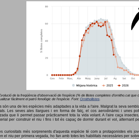
Evolució de la freqüència d’observació de l’espècie (% de llistes completes d’ornitho.cat que co
alitzar fàcilment el patró fenològic de l’espècie. Font:
Ornithollistes
.
ots són una de les espècies més adaptades a la vida a l'aire. Malgrat la seva semb
ts. Les seves ales llargues i en forma de falç, el cos aerodinàmic i unes pot
tzada que li permet passar pràcticament tota la vida volant. A l'aire caça insectes
terial per construir el niu i fins i tot és capaç de dormir durant el vol, alterna
s curiositats més sorprenents d'aquesta espècie té com a protagonistes els jov
 el niu per primera vegada, ho fan amb totes les habilitats necessàries per sobrev