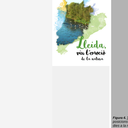
Figura 4.
posicions
dies a la 