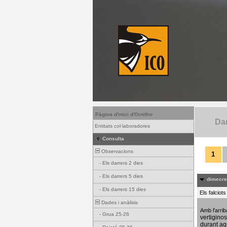
Pàgina d'inici d'Ornitho
Dar
Entitats col·laboradores
Consulta
Observacions
1
-
Els darrers 2 dies
-
Els darrers 5 dies
dimecres
-
Els darrers 15 dies
Els falciot
Dades i anàlisis
Amb l'arri
-
Grua 25-26
vertigino
durant aq