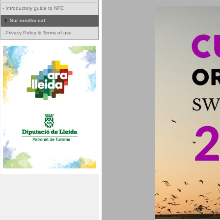
-
Introductory guide to NFC
Sur ornitho.cat
-
Privacy Policy & Terms of use