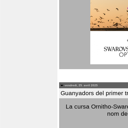
vendredi, 25. avril 2025
Guanyadors del primer t
La cursa Ornitho-Swaro
nom del