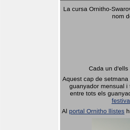
La cursa Ornitho-Swarovs
nom d
Cada un d'ells
Aquest cap de setmana 1
guanyador mensual i t
entre tots els guany
festiva
Al
portal Ornitho llistes
h