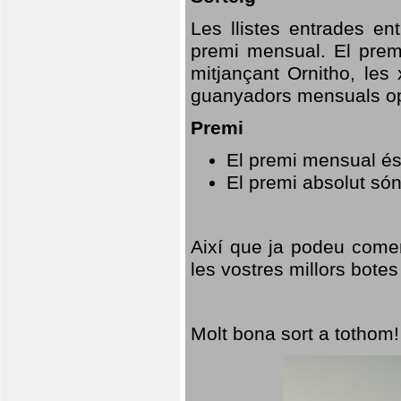
Les llistes entrades en
premi mensual. El prem
mitjançant Ornitho, les 
guanyadors mensuals opt
Premi
El premi mensual és
El premi absolut só
Així que ja podeu comen
les vostres millors botes
Molt bona sort a tothom!