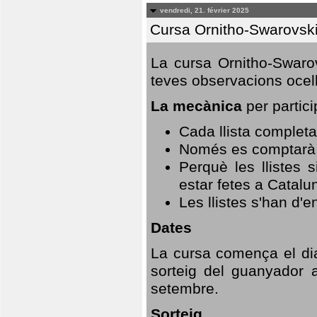
vendredi, 21. février 2025
Cursa Ornitho-Swarovsk
La cursa Ornitho-Swarov
teves observacions ocell
La mecànica
per partici
Cada llista completa
Només es comptarà u
Perquè les llistes 
estar fetes a Catalu
Les llistes s'han d'e
Dates
La cursa comença el dia
sorteig del guanyador 
setembre.
Sorteig