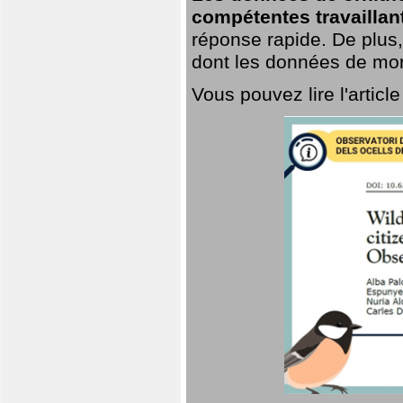
compétentes travaillan
réponse rapide. De plus,
dont les données de mort
Vous pouvez lire l'artic