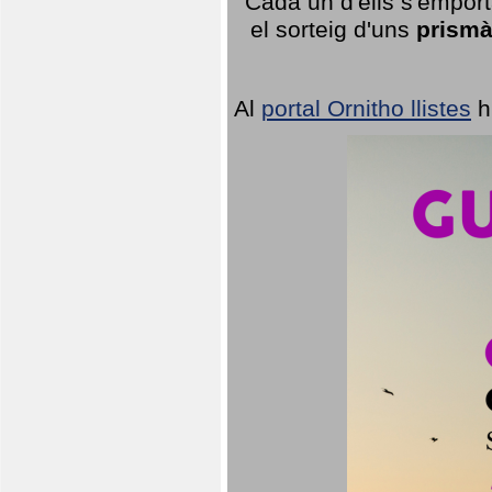
Cada un d'ells s'emport
el sorteig d'uns
prismà
Al
portal Ornitho llistes
h