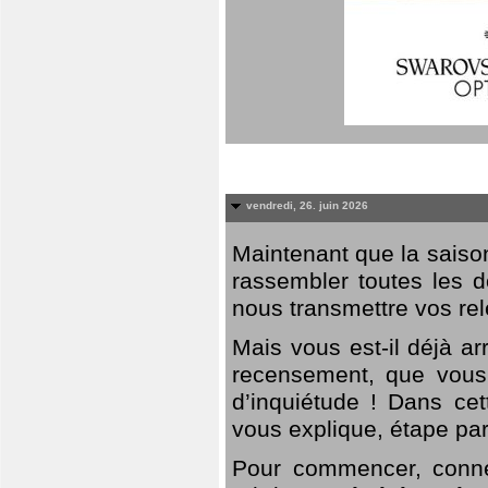
vendredi, 26. juin 2026
Maintenant que la saison
rassembler toutes les 
nous transmettre vos rel
Mais vous est-il déjà a
recensement, que vous
d’inquiétude ! Dans cet
vous explique, étape par
Pour commencer, connec