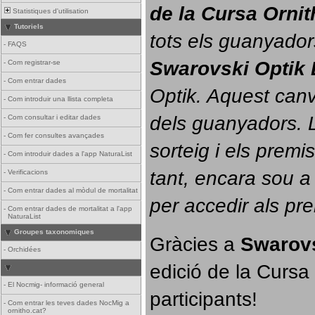
de la Cursa Orni
Statistiques d'utilisation
Tutoriels
tots els guanyador
-
FAQS
Swarovski Optik 
-
Com registrar-se
-
Com entrar dades
Optik. 
Aquest canvi
-
Com introduir una llista completa
dels guanyadors. La
-
Com consultar i editar dades
-
Com fer consultes avançades
sorteig i els prem
-
Com introduir dades a l'app NaturaList
tant, encara sou a
-
Verificacions
-
Com entrar dades al mòdul de mortalitat
per accedir als pr
-
Com entrar dades de mortalitat a l'app
NaturaList
Groupes taxonomiques
Gràcies a 
Swarovs
-
Orchidées
edició de la Cursa 
-
El Nocmig- informació general
participants!
-
Com entrar les teves dades NocMig a
ornitho.cat?