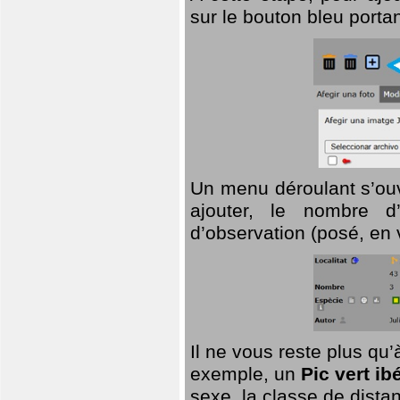
sur le bouton bleu porta
Un menu déroulant s’ouv
ajouter, le nombre d’
d’observation (posé, en 
Il ne vous reste plus qu
exemple, un
Pic vert ib
sexe, la classe de dist