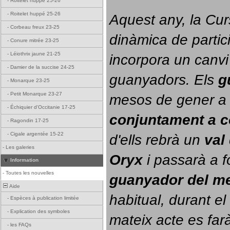
-
Roitelet huppé 25-26
-
Roitelet huppé 25-26
Aquest any, la Cur
-
Corbeau freux 23-25
dinàmica de partici
-
Conure mitrée 23-25
-
Léiothrix jaune 21-25
incorpora un canvi
-
Damier de la succise 24-25
guanyadors. 
Els 
g
-
Monarque 23-25
-
Petit Monarque 23-27
-
Échiquier d'Occitanie 17-25
conjuntament a 
-
Ragondin 17-25
-
Cigale argentée 15-22
d'ells rebrà un 
val
-
Les galeries
Oryx
 i passarà a f
Information
-
Toutes les nouvelles
guanyador del m
Aide
habitual, durant el 
-
Espèces à publication limitée
-
Explication des symboles
mateix acte es farà
-
les FAQs