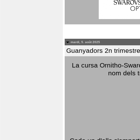
mardi, 5. août 2025
Guanyadors 2n trimestre
La cursa Ornitho-Swaro
nom dels t