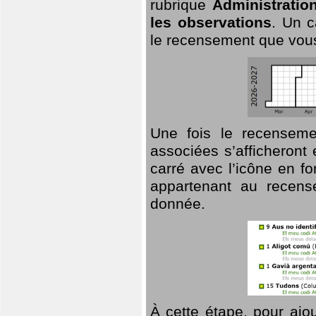
rubrique
Administratio
les observations
. Un c
le recensement que vous
Une fois le recensemen
associées s’afficheront 
carré avec l’icône en f
appartenant au recens
donnée.
À cette étape, pour ajou