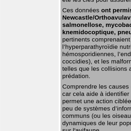
Ces données
ont permi
Newcastle/Orthoavulavi
salmonellose, mycobac
knemidocoptique, pneu
pertinents comprenaient 
l’hyperparathyroïdie nutri
hémosporidiennes, l’end
coccidies), et les malfo
telles que les collisions
prédation.
Comprendre les causes de
car cela aide à identifie
permet une action ciblée
peu de systèmes d’inform
communs (ou les oiseaux
dynamiques de leur popu
sur l'avifaune.