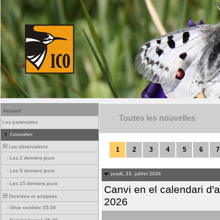
Accueil
Toutes les nouvelles
Les partenaires
Consulter
Les observations
1
2
3
4
5
6
7
-
Les 2 derniers jours
-
Les 5 derniers jours
jeudi, 23. juillet 2026
-
Les 15 derniers jours
Canvi en el calendari d
Données et analyses
2026
-
Grue cendrée 25-26