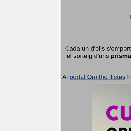
Cada un d'ells s'emport
el sorteig d'uns
prismà
Al
portal Ornitho llistes
h