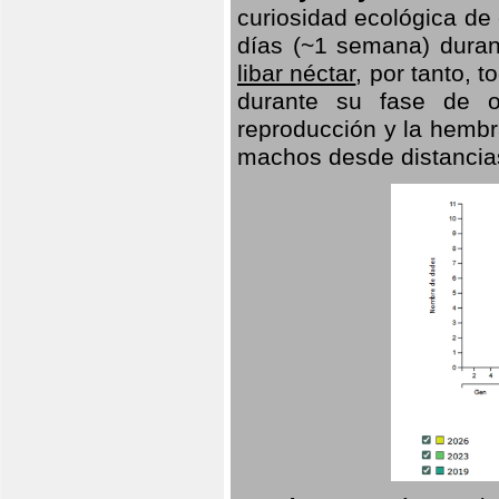
curiosidad ecológica de
días (~1 semana) duran
libar néctar
, por tanto, 
durante su fase de o
reproducción y la hembr
machos desde distancia