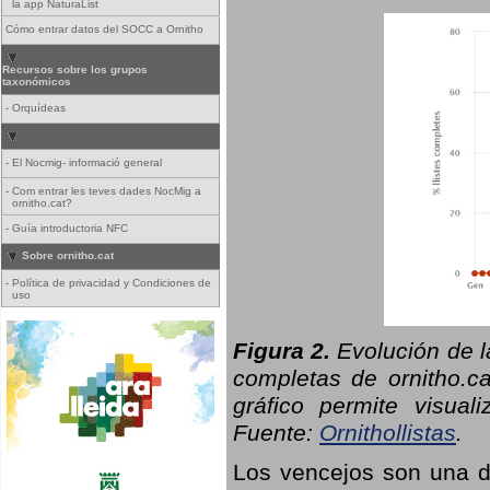
la app NaturaList
Cómo entrar datos del SOCC a Ornitho
Recursos sobre los grupos
taxonómicos
-
Orquídeas
-
El Nocmig- informació general
-
Com entrar les teves dades NocMig a
ornitho.cat?
-
Guía introductoria NFC
Sobre ornitho.cat
-
Política de privacidad y Condiciones de
uso
Figura 2.
Evolución de l
completas de ornitho.ca
gráfico permite visual
Fuente:
Ornithollistas
.
Los vencejos son una de