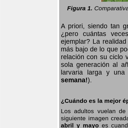
Figura 1.
Comparativa
A priori, siendo tan g
¿pero cuántas veces
ejemplar? La realidad
más bajo de lo que pod
relación con su ciclo v
sola generación al añ
larvaria larga
y una f
semana!
).
¿Cuándo es la mejor ép
Los adultos vuelan de
siguiente imagen creada
abril y mayo
es cuando