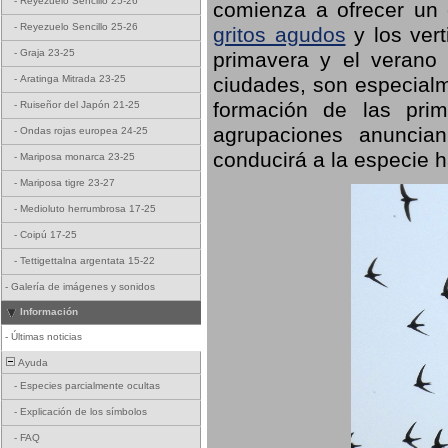
-
Reyezuelo Sencillo 25-26
comienza a ofrecer un
-
Reyezuelo Sencillo 25-26
gritos agudos
y los ver
-
Graja 23-25
primavera y el verano
ciudades, son especialm
-
Aratinga Mitrada 23-25
formación de las prime
-
Ruiseñor del Japón 21-25
agrupaciones anuncian
-
Ondas rojas europea 24-25
conducirá a la especie h
-
Mariposa monarca 23-25
-
Mariposa tigre 23-27
-
Medioluto herrumbrosa 17-25
-
Coipú 17-25
-
Tettigettalna argentata 15-22
-
Galería de imágenes y sonidos
Información
-
Últimas noticias
Ayuda
-
Especies parcialmente ocultas
-
Explicación de los símbolos
-
FAQ