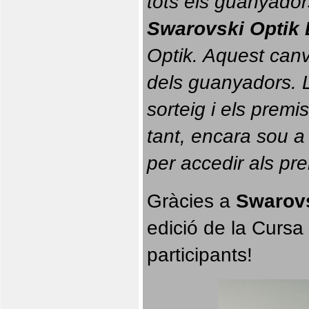
tots els guanyador
Swarovski Optik 
Optik. 
Aquest canvi
dels guanyadors. La
sorteig i els prem
tant, encara sou a
per accedir als pr
Gràcies a 
Swarovs
edició de la Cursa 
participants!