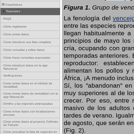
Estadísticas
Figura 1.
Grupo de vence
Tutoriales
La fenología del
vencej
-
FAQS
entre las especies repro
-
Cómo registrarse
llegan habitualmente a 
-
Cómo entrar datos
principios de mayo los 
-
Como introducir una lista completa
cría, ocupando con gran
-
Cómo consultar y editar datos
temporadas anteriores. 
-
Cómo hacer consultas avanzadas
reproductor: establece
-
Cómo introducir datos en la app
NaturaList
alimentan los pollos y
-
Verificaciones
África, ¡A menudo inclu
-
Como entrar datos en el módulo de
Sí, los "abandonan" en
mortalidad
muy superiores al de lo
-
Como entrar datos de mortalidad con la
app NaturaList
crecer. Por eso, entre 
-
Ornitho y las especies amenazadas
masivo de los adultos
-
Cómo entrar datos con localizaciones
tardes de verano. Igual
precisas
de agosto, que serán en
-
Cómo entrar datos al proyecto Colònies
de Falciots
(Fig. 2).
-
Cómo actualizar la lista de especies en