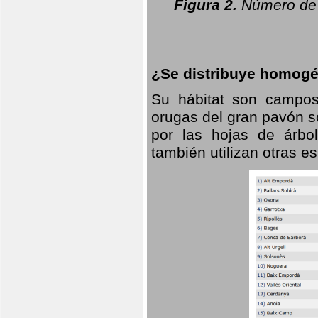
Figura 2.
Número de 
¿Se distribuye homogé
Su hábitat son campos
orugas del gran pavón s
por las hojas de árbo
también utilizan otras 