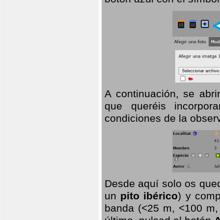
A continuación, se abr
que queréis incorpora
condiciones de la observ
Desde aquí solo os qued
un
pito ibérico
) y comp
banda (<25 m, <100 m, >