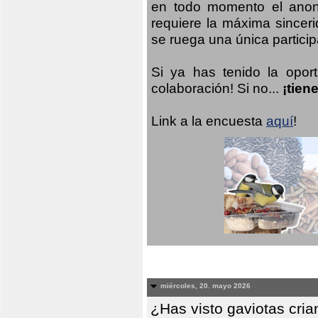
en todo momento el anoni
requiere la máxima sinceri
se ruega una única participa
Si ya has tenido la opor
colaboración! Si no...
¡tien
Link a la encuesta
aquí
!
miércoles, 20. mayo 2026
¿Has visto gaviotas cri