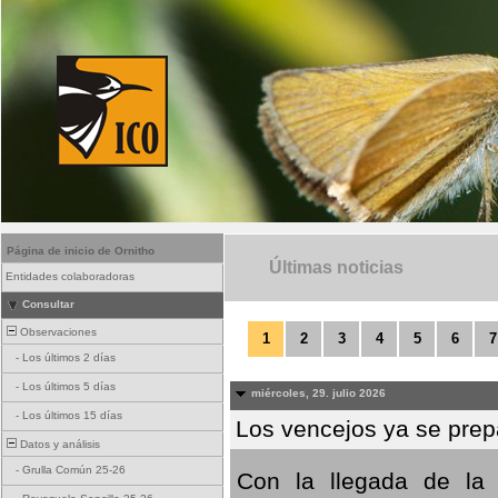
Página de inicio de Ornitho
Últimas noticias
Entidades colaboradoras
Consultar
Observaciones
1
2
3
4
5
6
7
-
Los últimos 2 días
-
Los últimos 5 días
miércoles, 29. julio 2026
-
Los últimos 15 días
Los vencejos ya se prepa
Datos y análisis
-
Grulla Común 25-26
Con la llegada de la 