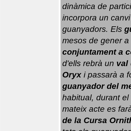
dinàmica de partici
incorpora un canvi
guanyadors. 
Els 
g
conjuntament a 
d'ells rebrà un 
val
Oryx
 i passarà a f
guanyador del m
habitual, durant el 
mateix acte es farà
de la Cursa Orni