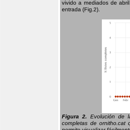
vivido a mediados de abril
entrada (Fig.2).
Figura 2.
Evolución de la
completas de ornitho.cat 
permite visualizar fácilment