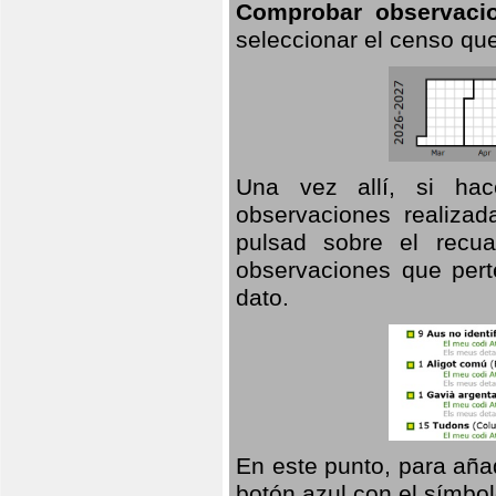
Comprobar observaci
seleccionar el censo que
Una vez allí, si hac
observaciones realizad
pulsad sobre el recua
observaciones que pert
dato.
En este punto, para aña
botón azul con el símbo