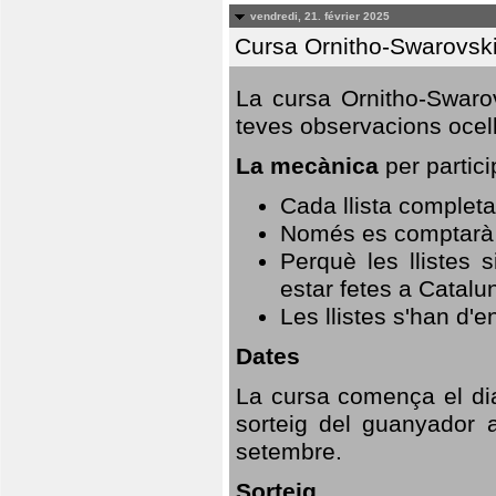
vendredi, 21. février 2025
Cursa Ornitho-Swarovsk
La cursa Ornitho-Swarov
teves observacions ocell
La mecànica
per partici
Cada llista completa
Només es comptarà u
Perquè les llistes 
estar fetes a Catalu
Les llistes s'han d'e
Dates
La cursa comença el dia
sorteig del guanyador 
setembre.
Sorteig