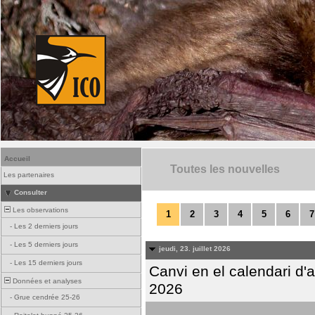
Accueil
Toutes les nouvelles
Les partenaires
Consulter
Les observations
1
2
3
4
5
6
7
-
Les 2 derniers jours
-
Les 5 derniers jours
jeudi, 23. juillet 2026
-
Les 15 derniers jours
Canvi en el calendari d
Données et analyses
2026
-
Grue cendrée 25-26