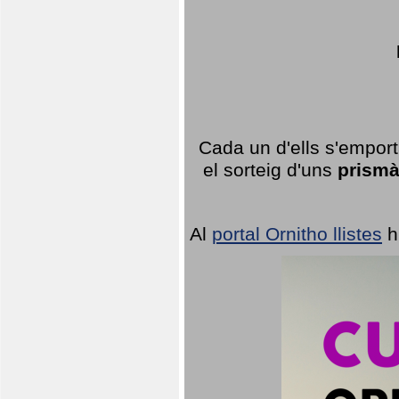
Cada un d'ells s'emport
el sorteig d'uns
prismà
Al
portal Ornitho llistes
h