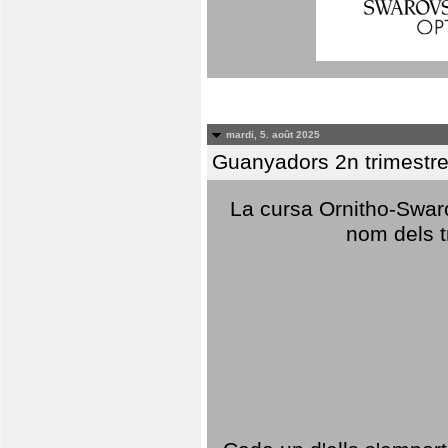
mardi, 5. août 2025
Guanyadors 2n trimestre
La cursa Ornitho-Swaro
nom dels t