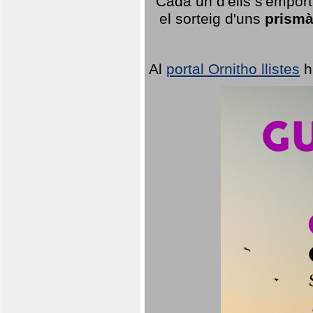
Cada un d'ells s'emport
el sorteig d'uns
prismà
Al
portal Ornitho llistes
h