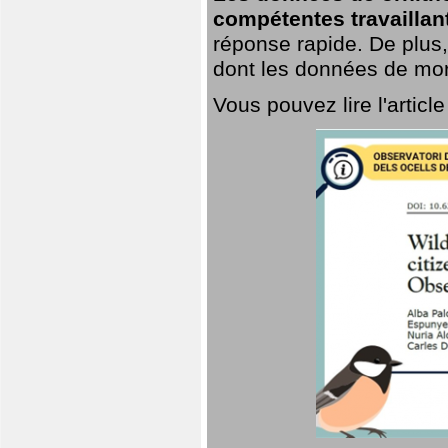
compétentes travaillan
réponse rapide. De plus,
dont les données de mort
Vous pouvez lire l'artic