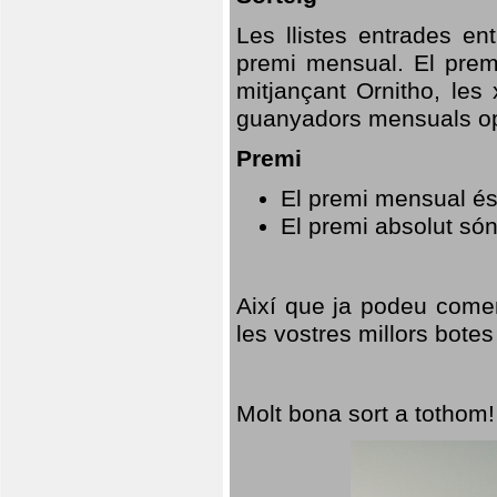
Les llistes entrades en
premi mensual. El prem
mitjançant Ornitho, les 
guanyadors mensuals opt
Premi
El premi mensual és
El premi absolut só
Així que ja podeu comen
les vostres millors botes
Molt bona sort a tothom!