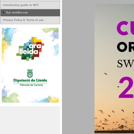
-
Introductory guide to NFC
Sur ornitho.cat
-
Privacy Policy & Terms of use