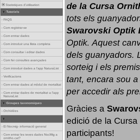
de la Cursa Orni
Statistiques d'utilisation
Tutoriels
tots els guanyador
-
FAQS
Swarovski Optik 
-
Com registrar-se
-
Com entrar dades
Optik. 
Aquest canvi
-
Com introduir una llista completa
dels guanyadors. La
-
Com consultar i editar dades
-
Com fer consultes avançades
sorteig i els prem
-
Com introduir dades a l'app NaturaList
tant, encara sou a
-
Verificacions
-
Com entrar dades al mòdul de mortalitat
per accedir als pr
-
Com entrar dades de mortalitat a l'app
NaturaList
Groupes taxonomiques
Gràcies a 
Swarovs
-
Orchidées
edició de la Cursa 
-
El Nocmig- informació general
participants!
-
Com entrar les teves dades NocMig a
ornitho.cat?