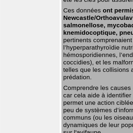
Ces données
ont permi
Newcastle/Orthoavulavi
salmonellose, mycobac
knemidocoptique, pneu
pertinents comprenaient 
l’hyperparathyroïdie nutri
hémosporidiennes, l’end
coccidies), et les malfo
telles que les collisions
prédation.
Comprendre les causes de
car cela aide à identifie
permet une action ciblée
peu de systèmes d’inform
communs (ou les oiseaux
dynamiques de leur popu
sur l'avifaune.