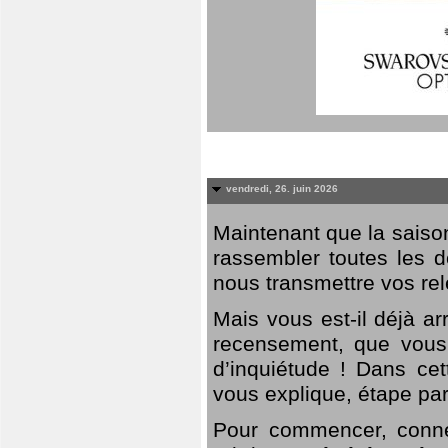
vendredi, 26. juin 2026
Maintenant que la saison
rassembler toutes les 
nous transmettre vos rel
Mais vous est-il déjà a
recensement, que vous
d’inquiétude ! Dans cet
vous explique, étape par
Pour commencer, connec