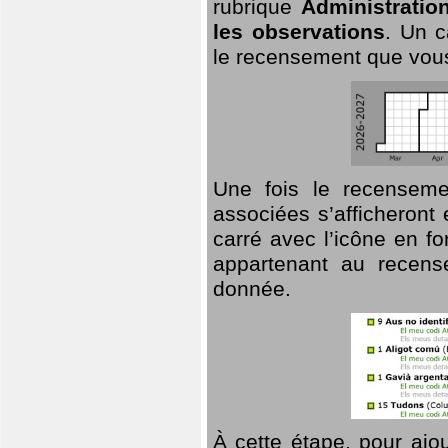
rubrique
Administratio
les observations
. Un c
le recensement que vous
Une fois le recensemen
associées s’afficheront 
carré avec l’icône en f
appartenant au recens
donnée.
À cette étape, pour ajou