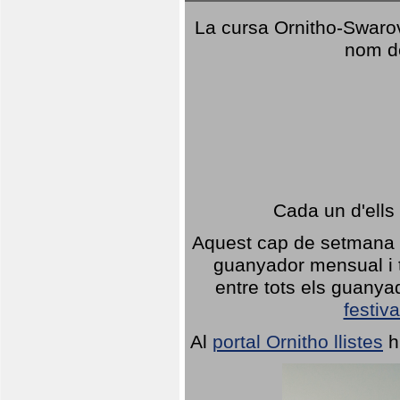
La cursa Ornitho-Swarovs
nom d
Cada un d'ells
Aquest cap de setmana 1
guanyador mensual i t
entre tots els guany
festiva
Al
portal Ornitho llistes
h