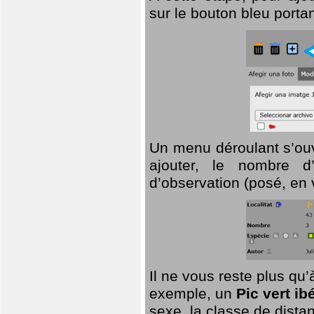
sur le bouton bleu porta
Un menu déroulant s’ouv
ajouter, le nombre d’
d’observation (posé, en 
Il ne vous reste plus qu
exemple, un
Pic vert ib
sexe, la classe de dist