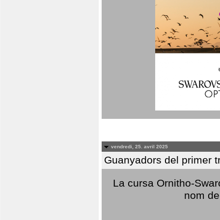
vendredi, 25. avril 2025
Guanyadors del primer t
La cursa Ornitho-Swaro
nom del