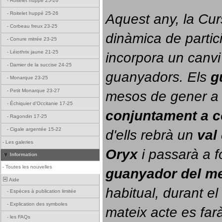
-
Roitelet huppé 25-26
-
Roitelet huppé 25-26
Aquest any, la Cur
-
Corbeau freux 23-25
dinàmica de partici
-
Conure mitrée 23-25
-
Léiothrix jaune 21-25
incorpora un canvi
-
Damier de la succise 24-25
guanyadors. 
Els 
g
-
Monarque 23-25
-
Petit Monarque 23-27
-
Échiquier d'Occitanie 17-25
conjuntament a 
-
Ragondin 17-25
-
Cigale argentée 15-22
d'ells rebrà un 
val
-
Les galeries
Oryx
 i passarà a f
Information
-
Toutes les nouvelles
guanyador del m
Aide
habitual, durant el 
-
Espèces à publication limitée
-
Explication des symboles
mateix acte es farà
-
les FAQs