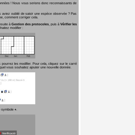
 données ! Nous vous serions donc reconnaissants de
s aviez oublié de saisir une espèce observée ? Pas
ape, comment corriger cela.
nsuite à
Gestion des protocoles
, puis à
Vérifier les
aitez modifier :
pourrez les modifier. Pour cela, cliquez sur le carré
quel vous souhaitez ajouter une nouvelle donnée.
 le symbole
+
.