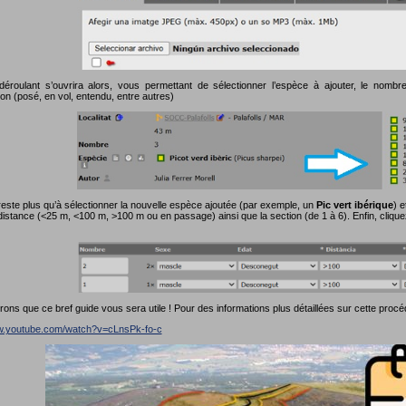
roulant s’ouvrira alors, vous permettant de sélectionner l’espèce à ajouter, le nombre 
on (posé, en vol, entendu, entre autres)
reste plus qu’à sélectionner la nouvelle espèce ajoutée (par exemple, un
Pic vert ibérique
) e
distance (<25 m, <100 m, >100 m ou en passage) ainsi que la section (de 1 à 6). Enfin, cliqu
ns que ce bref guide vous sera utile ! Pour des informations plus détaillées sur cette procé
ww.youtube.com/watch?v=cLnsPk-fo-c