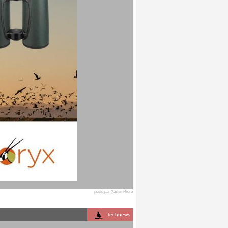
posté par Xavier Riera
technews