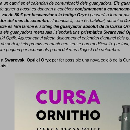
a un canvi en el calendari de comunicació dels guanyadors. 
Els 
gua
e gener a agost es donaran a conèixer 
conjuntament a començame
 
val de 50 € per bescanviar a la botiga Oryx
 i passarà a formar part
dor del mes de setembre
 s'anunciarà, com és habitual, durant el 
De
cte es farà també el sorteig del 
guanyador absolut de la Cursa Or
ts els guanyadors mensuals i s'endurà uns 
prismàtics Swarovski O
ki Optik. 
Aquest canvi afecta únicament el calendari d'anunci dels gua
de sorteig i els premis es mantenen sense cap modificació, per tant,
com pugueu per accedir als premi del mes d'agost i de setembre.
 a 
Swarovski Optik
 i 
Oryx
 per fer possible una nova edició de la Cur
ants!