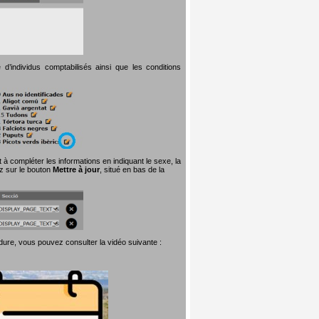
d’individus comptabilisés ainsi que les conditions
t à compléter les informations en indiquant le sexe, la
ez sur le bouton
Mettre à jour
, situé en bas de la
dure, vous pouvez consulter la vidéo suivante :