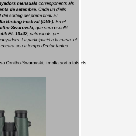
nyadors mensuals
 corresponents als 
nts de setembre
. Cada un d'ells 
 del sorteig del premi final. 
El 
lta Birding Festival (DBF)
. En el 
nitho-Swarovski
, que serà escollit 
ptik EL 10x42
, patrocinats per 
nyadors. La participació a la cursa, el 
 encara sou a temps d'entar tantes 
sa Ornitho-Swarovski, i molta sort a tots els 