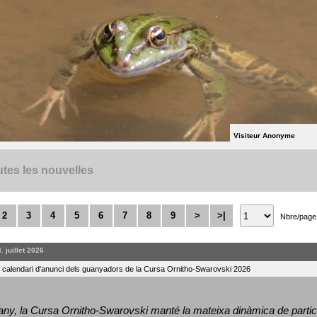
Visiteur Anonyme
tes les nouvelles
2
3
4
5
6
7
8
9
>
>|
Nbre/page
. juillet 2026
l calendari d'anunci dels guanyadors de la Cursa Ornitho-Swarovski 2026
ny, la Cursa Ornitho-Swarovski manté la mateixa dinàmica de particip