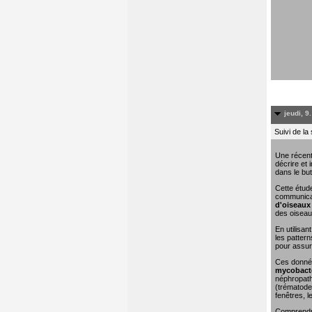
jeudi, 9
Suivi de la
Une récent
décrire et 
dans le but
Cette étude
communicat
d'oiseaux 
des oiseau
En utilisa
les pattern
pour assure
Ces donn
mycobacté
néphropathi
(trématodes
fenêtres, l
Comprendre 