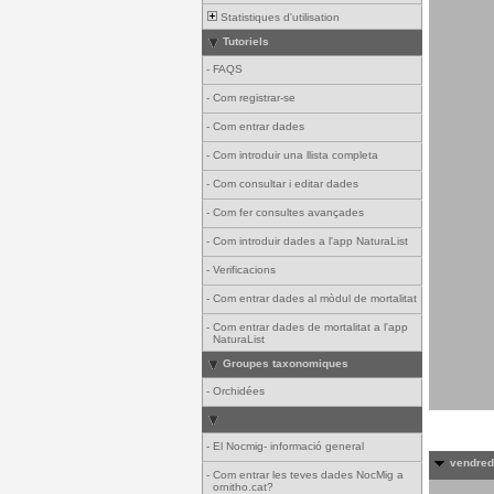
Statistiques d'utilisation
Tutoriels
-
FAQS
-
Com registrar-se
-
Com entrar dades
-
Com introduir una llista completa
-
Com consultar i editar dades
-
Com fer consultes avançades
-
Com introduir dades a l'app NaturaList
-
Verificacions
-
Com entrar dades al mòdul de mortalitat
-
Com entrar dades de mortalitat a l'app
NaturaList
Groupes taxonomiques
-
Orchidées
-
El Nocmig- informació general
vendredi
-
Com entrar les teves dades NocMig a
ornitho.cat?