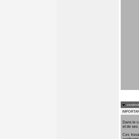
vendredi
IMPORTANT
Dans le c
et de ses 
Ces trava