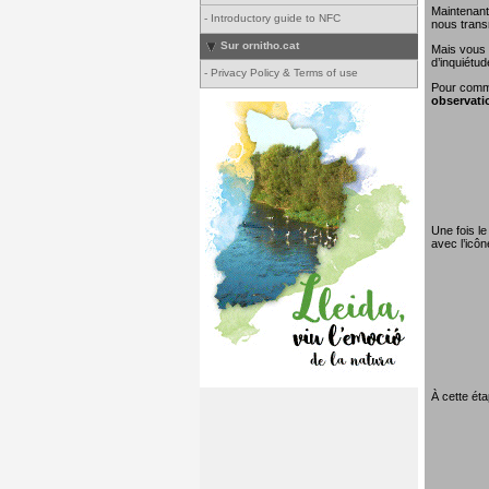
Maintenant
-
Introductory guide to NFC
nous transm
Sur ornitho.cat
Mais vous 
d’inquiétud
-
Privacy Policy & Terms of use
Pour comme
observati
Une fois le
avec l’icô
À cette éta