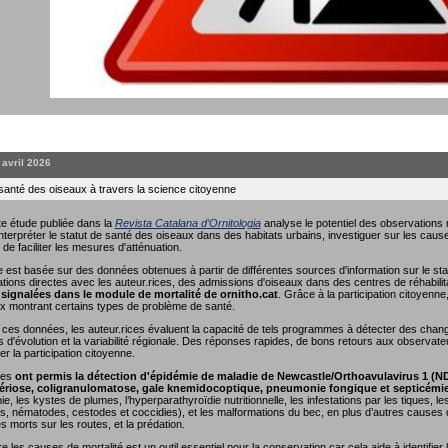
. avril 2026
 santé des oiseaux à travers la science citoyenne
e étude publiée dans la
Revista Catalana d’Ornitologia
analyse le potentiel des observations r
interpréter le statut de santé des oiseaux dans des habitats urbains, investiguer sur les causes
 de faciliter les mesures d'atténuation.
 est basée sur des données obtenues à partir de différentes sources d'information sur le sta
ions directes avec les auteur.rices, des admissions d'oiseaux dans des centres de réhabili
signalées dans le module de mortalité de ornitho.cat
. Grâce à la participation citoyenn
x montrant certains types de problème de santé.
nt ces données, les auteur.rices évaluent la capacité de tels programmes à détecter des cha
s d'évolution et la variabilité régionale. Des réponses rapides, de bons retours aux observate
r la participation citoyenne.
ées
ont permis la détection d'épidémie de maladie de Newcastle/Orthoavulavirus 1 (N
riose, coligranulomatose, gale knemidocoptique, pneumonie fongique et septicémi
e, les kystes de plumes, l’hyperparathyroïdie nutritionnelle, les infestations par les tiques, 
, nématodes, cestodes et coccidies), et les malformations du bec, en plus d’autres causes de
es morts sur les routes, et la prédation.
les causes de mortalité est un outil essentiel pour la conservation car cela aide à identifier