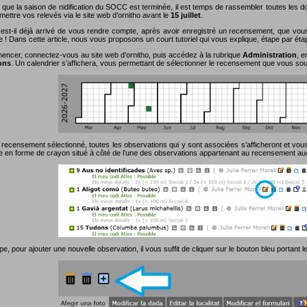
 que la saison de nidification du SOCC est terminée, il est temps de rassembler toutes les
ettre vos relevés via le site web d’ornitho avant le
15 juillet
.
est-il déjà arrivé de vous rendre compte, après avoir enregistré un recensement, que vou
e ! Dans cette article, nous vous proposons un court tutoriel qui vous explique, étape par ét
ncer, connectez-vous au site web d’ornitho, puis accédez à la rubrique
Administration
, e
ons
. Un calendrier s’affichera, vous permettant de sélectionner le recensement que vous souh
 recensement sélectionné, toutes les observations qui y sont associées s’afficheront et vous 
ne en forme de crayon situé à côté de l’une des observations appartenant au recensement au
pe, pour ajouter une nouvelle observation, il vous suffit de cliquer sur le bouton bleu portant