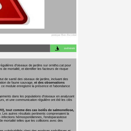
posté par Marc Illa Llobet
avinews
égulières d'oiseaux de jardins sur ornitho.cat pour
 de mortalité, et identifier les facteurs de risque
tut de santé des oiseaux de jardins, incluant des
tation de faune sauvage,
et des observations
e, ce module enregistre la présence et l'abondance
ngements dans les populations d'oiseaux en analysant
urs, et une communication régulière ont été les clés
DV), tout comme des cas isolés de salmonellose,
e
. Les autres résultats pertinents comprenaient la
les infections hémosporidiennes, l’endoparasitose
 mortalité telles que les collisions avec des
 les vulnérabilités chez des espèces spécifiques et