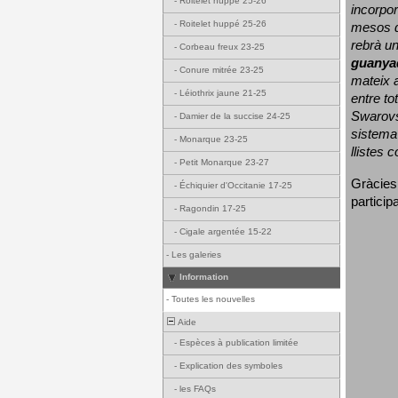
-
Roitelet huppé 25-26
incorpor
-
Roitelet huppé 25-26
mesos d
rebrà un
-
Corbeau freux 23-25
guanya
-
Conure mitrée 23-25
mateix a
-
Léiothrix jaune 21-25
entre to
Swarovs
-
Damier de la succise 24-25
sistema 
-
Monarque 23-25
llistes 
-
Petit Monarque 23-27
Gràcies
-
Échiquier d'Occitanie 17-25
particip
-
Ragondin 17-25
-
Cigale argentée 15-22
-
Les galeries
Information
-
Toutes les nouvelles
Aide
-
Espèces à publication limitée
-
Explication des symboles
-
les FAQs