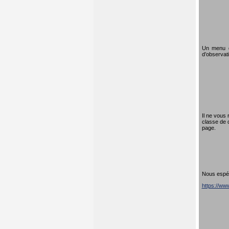
Un menu dé
d’observati
Il ne vous 
classe de 
page.
Nous espéro
https://w