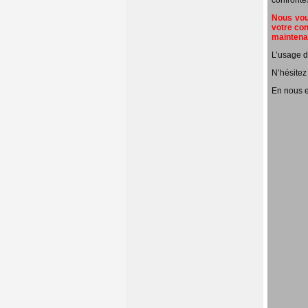
confronté
Nous vous
votre con
mainten
L’usage d
N’hésitez
En nous e