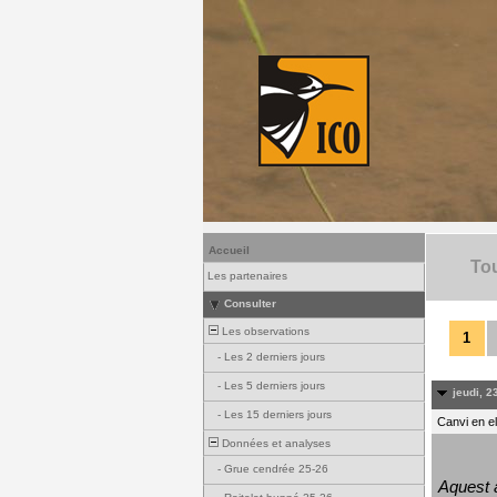
Accueil
Tou
Les partenaires
Consulter
Les observations
1
-
Les 2 derniers jours
-
Les 5 derniers jours
jeudi, 23
-
Les 15 derniers jours
Canvi en e
Données et analyses
-
Grue cendrée 25-26
Aquest a