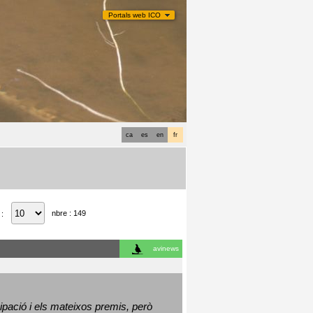
Portals web ICO
ca
es
en
fr
nbre : 149
 :
avinews
ació i els mateixos premis, però 