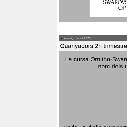
mardi, 5. août 2025
Guanyadors 2n trimestre
La cursa Ornitho-Swaro
nom dels t