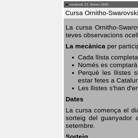
vendredi, 21. février 2025
Cursa Ornitho-Swarovsk
La cursa Ornitho-Swarov
teves observacions ocell
La mecànica
per partici
Cada llista completa
Només es comptarà u
Perquè les llistes 
estar fetes a Catalu
Les llistes s'han d'e
Dates
La cursa comença el dia
sorteig del guanyador 
setembre.
Sorteig