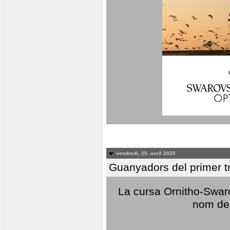
vendredi, 25. avril 2025
Guanyadors del primer t
La cursa Ornitho-Swaro
nom del