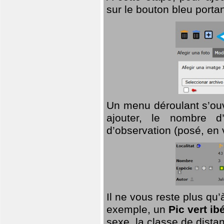
sur le bouton bleu porta
Un menu déroulant s’ouv
ajouter, le nombre d’
d’observation (posé, en 
Il ne vous reste plus qu
exemple, un
Pic vert ib
sexe, la classe de dist