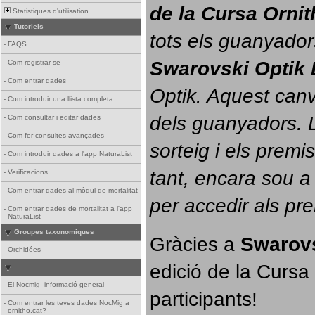
de la Cursa Orni
Statistiques d'utilisation
Tutoriels
tots els guanyador
-
FAQS
Swarovski Optik 
-
Com registrar-se
-
Com entrar dades
Optik. 
Aquest canvi
-
Com introduir una llista completa
dels guanyadors. La
-
Com consultar i editar dades
-
Com fer consultes avançades
sorteig i els prem
-
Com introduir dades a l'app NaturaList
tant, encara sou a
-
Verificacions
-
Com entrar dades al mòdul de mortalitat
per accedir als pr
-
Com entrar dades de mortalitat a l'app
NaturaList
Groupes taxonomiques
Gràcies a 
Swarovs
-
Orchidées
edició de la Cursa 
-
El Nocmig- informació general
participants!
-
Com entrar les teves dades NocMig a
ornitho.cat?