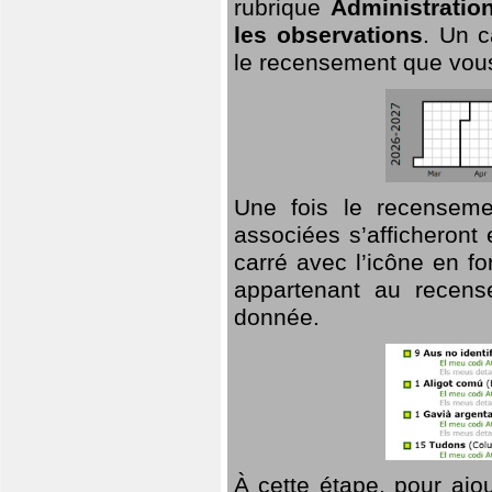
rubrique
Administratio
les observations
. Un c
le recensement que vous
Une fois le recensemen
associées s’afficheront 
carré avec l’icône en f
appartenant au recens
donnée.
À cette étape, pour ajou