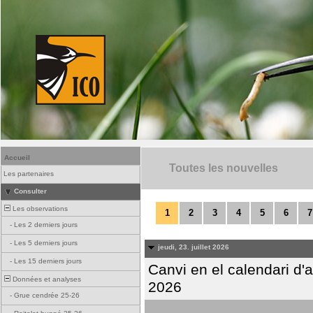
Accueil
Toutes les nouvelles
Les partenaires
Consulter
Les observations
1
2
3
4
5
6
7
-
Les 2 derniers jours
-
Les 5 derniers jours
jeudi, 23. juillet 2026
-
Les 15 derniers jours
Canvi en el calendari d
Données et analyses
2026
-
Grue cendrée 25-26