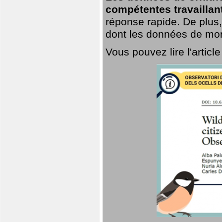
compétentes travaillan
réponse rapide. De plus,
dont les données de mort
Vous pouvez lire l'artic