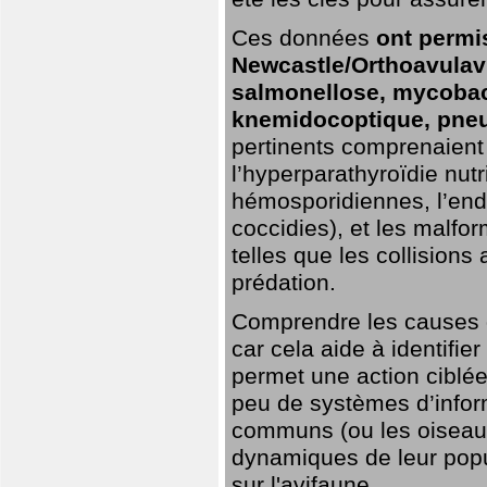
Ces données
ont permi
Newcastle/Orthoavulavi
salmonellose, mycobac
knemidocoptique, pneu
pertinents comprenaient 
l’hyperparathyroïdie nutri
hémosporidiennes, l’end
coccidies), et les malfo
telles que les collisions
prédation.
Comprendre les causes de
car cela aide à identifie
permet une action ciblée
peu de systèmes d’inform
communs (ou les oiseaux
dynamiques de leur popu
sur l'avifaune.