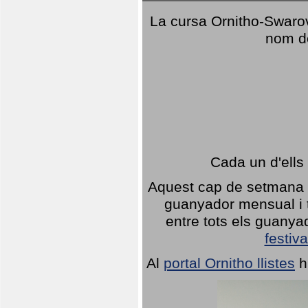
La cursa Ornitho-Swarovs
nom d
Cada un d'ells
Aquest cap de setmana 1
guanyador mensual i t
entre tots els guany
festiva
Al
portal Ornitho llistes
h