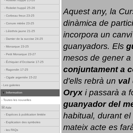
-
Roitelet huppé 25-26
-
Roitelet huppé 25-26
Aquest any, la Cur
-
Corbeau freux 23-25
dinàmica de partici
-
Conure mitrée 23-25
-
Léiothrix jaune 21-25
incorpora un canvi
-
Damier de la succise 24-25
guanyadors. 
Els 
g
-
Monarque 23-25
-
Petit Monarque 23-27
-
Échiquier d'Occitanie 17-25
conjuntament a 
-
Ragondin 17-25
-
Cigale argentée 15-22
d'ells rebrà un 
val
-
Les galeries
Oryx
 i passarà a f
Information
-
Toutes les nouvelles
guanyador del m
Aide
habitual, durant el 
-
Espèces à publication limitée
-
Explication des symboles
mateix acte es farà
-
les FAQs