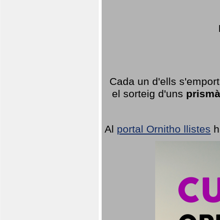
Cada un d'ells s'emport
el sorteig d'uns
prismà
Al
portal Ornitho llistes
h