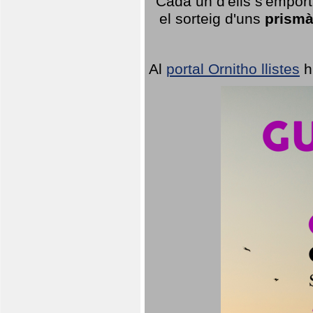
Cada un d'ells s'emport
el sorteig d'uns
prismà
Al
portal Ornitho llistes
h