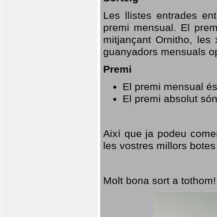
Les llistes entrades en
premi mensual. El prem
mitjançant Ornitho, les 
guanyadors mensuals opt
Premi
El premi mensual és
El premi absolut só
Així que ja podeu comen
les vostres millors botes
Molt bona sort a tothom!