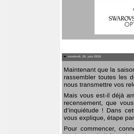
vendredi, 26. juin 2026
Maintenant que la saison
rassembler toutes les 
nous transmettre vos rel
Mais vous est-il déjà a
recensement, que vous
d’inquiétude ! Dans cet
vous explique, étape par
Pour commencer, connec