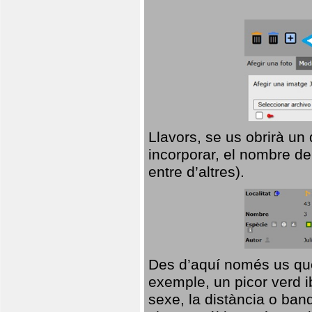
Llavors, se us obrirà un
incorporar, el nombre de
entre d’altres).
Des d’aquí només us que
exemple, un picor verd ib
sexe, la distància o ba