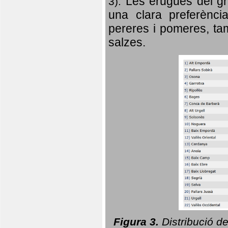
Les erugues del gr
3).
una clara preferència
pereres i pomeres, tam
salzes.
Figura 3.
Distribució d