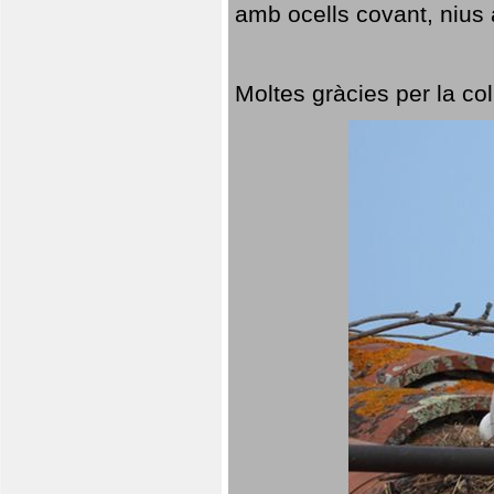
amb ocells covant, nius a
Moltes gràcies per la col