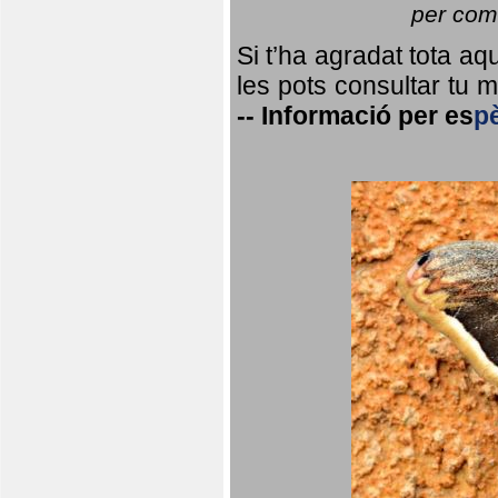
per coma
Si t’ha agradat tota a
les pots consultar tu ma
--
Informació per
es
p