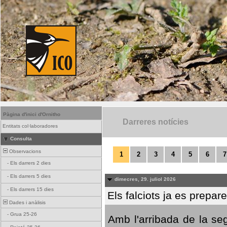
Pàgina d'inici d'Ornitho
Darreres notícies
Entitats col·laboradores
Consulta
Observacions
1
2
3
4
5
6
7
-
Els darrers 2 dies
-
Els darrers 5 dies
dimecres, 29. juliol 2026
-
Els darrers 15 dies
Els falciots ja es prepar
Dades i anàlisis
-
Grua 25-26
Amb l'arribada de la se