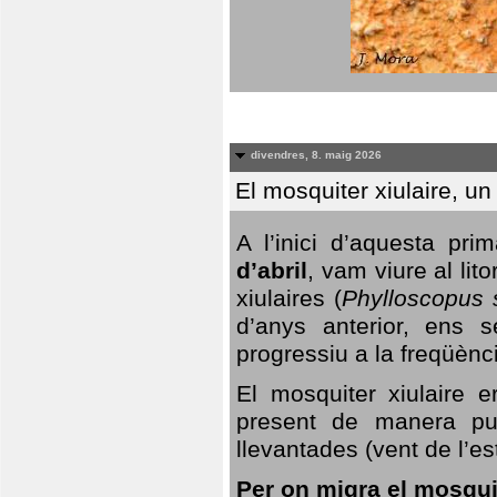
divendres, 8. maig 2026
El mosquiter xiulaire, u
A l’inici d’aquesta pr
d’abril
, vam viure al li
xiulaires (
Phylloscopus s
d’anys anterior, ens s
progressiu a la freqüènc
El mosquiter xiulaire 
present de manera pun
llevantades (vent de l’est
Per on migra el mosquit