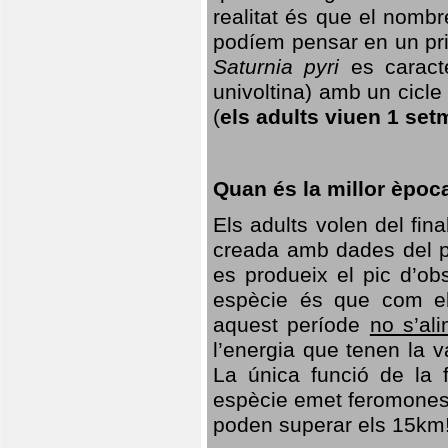
realitat és que el nomb
podíem pensar en un princ
Saturnia pyri
es caracte
univoltina) amb un cicle 
(
els adults viuen 1 set
Quan és la millor èpoc
Els adults volen del fin
creada amb dades del po
es produeix el pic d’ob
espècie és que com el
aquest període
no s’al
l’energia que tenen la 
La única funció de la f
espècie emet feromones
poden superar els 15km