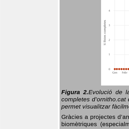
Figura 2.
Evolució de l
completes d’ornitho.cat 
permet visualitzar fàcilm
Gràcies a projectes d’a
biomètriques (especialm