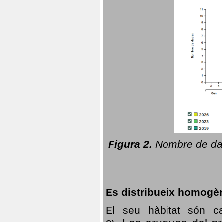
Figura 2.
Nombre de dad
Es distribueix homogè
El seu hàbitat són c