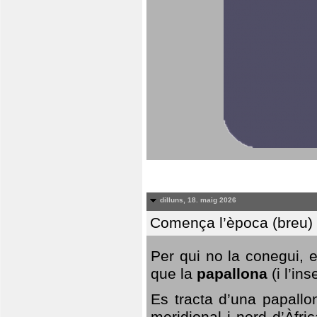
dilluns, 18. maig 2026
Comença l’època (breu) d
Per qui no la conegui, 
que la
papallona
(i l’in
Es tracta d’una papallo
meridional i nord d’Àfri