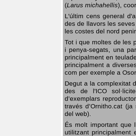
(
Larus michahellis
), coo
L'últim cens general d'a
des de llavors les seves
les costes del nord peni
Tot i que moltes de les p
i penya-segats, una par
principalment en teulad
principalment a diverses
com per exemple a Oso
Degut a la complexitat d
des de l'ICO sol·lici
d’exemplars reproductor
través d’Ornitho.cat (ja
del web).
És molt important que 
utilitzant principalment