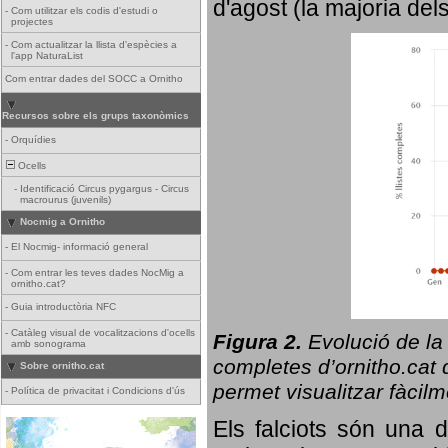
d'agost (la majoria del
-
Com utilitzar els codis d'estudi o
projectes
-
Com actualitzar la llista d'espècies a
l'app NaturaList
Com entrar dades del SOCC a Ornitho
Recursos sobre els grups taxonòmics
-
Orquídies
Ocells
-
Identificació Circus pygargus - Circus
macrourus (juvenils)
Nocmig a Ornitho
-
El Nocmig- informació general
-
Com entrar les teves dades NocMig a
ornitho.cat?
-
Guia introductòria NFC
-
Catàleg visual de vocalitzacions d'ocells
Figura 2.
Evolució de la
amb sonograma
completes d’ornitho.cat q
Sobre ornitho.cat
permet visualitzar fàcilm
-
Política de privacitat i Condicions d'ús
Els falciots són una 