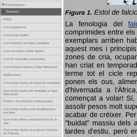
Estadístiques
Estol de falci
Figura 1.
Tutorials
-
FAQS
La fenologia del
fa
-
Com registrar-se
comprimides entre els o
-
Com entrar dades
exemplars arriben habi
-
Com introduir una llista completa
aquest mes i principis
-
Com consultar i editar dades
zones de cria, ocupan
-
Com fer consultes avançades
han criat en tempora
-
Com introduir dades a l'app NaturaList
terme tot el cicle rep
-
Verificacions
ponen els ous, alime
-
Com entrar dades al mòdul de mortalitat
d'hivernada a l'Àfric
-
Com entrar dades de mortalitat a l'app
NaturaList
començat a volar! Sí, 
-
Ornitho i les espècies amenaçades
assolir pesos molt supe
-
Com entrar dades amb localitzacions
precises
acabar de créixer. Per 
-
Com entrar llistes estàndard des de la
"buidat" massiu dels a
app
tardes d'estiu, però e
-
Com entrar dades al projecte Colònies
de Falciots