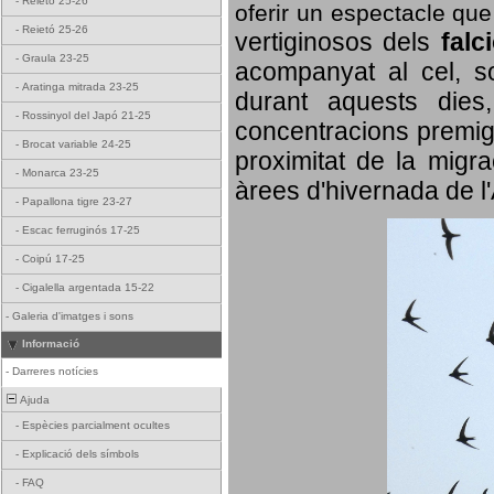
-
Reietó 25-26
oferir un espectacle qu
-
Reietó 25-26
vertiginosos dels
falc
-
Graula 23-25
acompanyat al cel, so
-
Aratinga mitrada 23-25
durant aquests dies
-
Rossinyol del Japó 21-25
concentracions premigr
-
Brocat variable 24-25
proximitat de la migra
-
Monarca 23-25
àrees d'hivernada de l
-
Papallona tigre 23-27
-
Escac ferruginós 17-25
-
Coipú 17-25
-
Cigalella argentada 15-22
-
Galeria d'imatges i sons
Informació
-
Darreres notícies
Ajuda
-
Espècies parcialment ocultes
-
Explicació dels símbols
-
FAQ