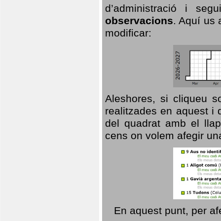
d’administració i se
observacions
. Aquí us 
modificar:
Aleshores, si cliqueu s
realitzades en aquest i
del quadrat amb el llap
cens on volem afegir un
En aquest punt, per af