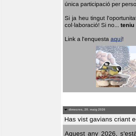
única participació per person
Si ja heu tingut l'oportuni
col·laboració! Si no...
teniu
Link a l'enquesta
aquí
!
dimecres, 20. maig 2026
Has vist gavians criant 
Aquest any 2026, s'est