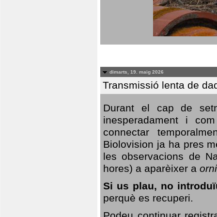
dimarts, 19. maig 2026
Transmissió lenta de da
Durant el cap de setm
inesperadament i com 
connectar temporalme
Biolovision ja ha pres 
les observacions de Na
hores) a aparèixer a
orni
Si us plau, no introd
perquè es recuperi.
Podeu continuar registr