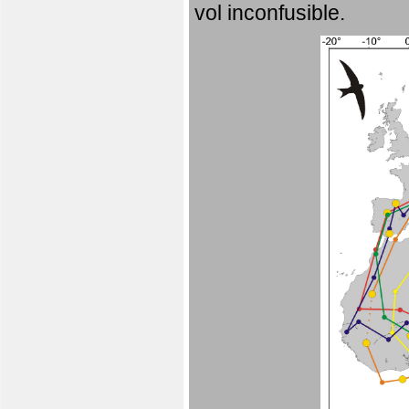
vol inconfusible.