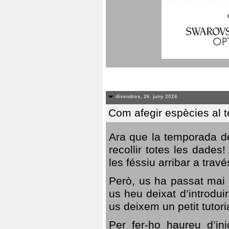
divendres, 26. juny 2026
Com afegir espècies al 
Ara que la temporada de
recollir totes les dades
les féssiu arribar a trav
Però, us ha passat mai 
us heu deixat d’introdu
us deixem un petit tutor
Per fer-ho haureu d’in