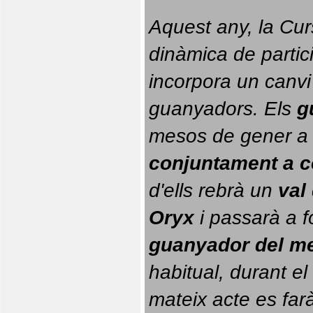
Aquest any, la Cur
dinàmica de partici
incorpora un canvi
guanyadors. 
Els 
g
conjuntament a 
d'ells rebrà un 
val
Oryx
 i passarà a f
guanyador del m
habitual, durant el 
mateix acte es farà