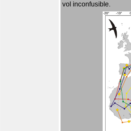
vol inconfusible.