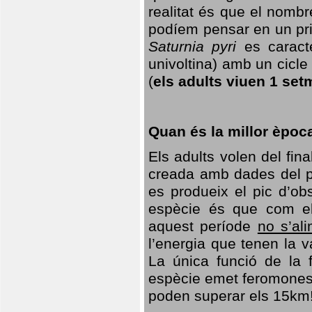
realitat és que el nomb
podíem pensar en un princ
Saturnia pyri
es caracte
univoltina) amb un cicle 
(
els adults viuen 1 set
Quan és la millor èpoc
Els adults volen del fin
creada amb dades del po
es produeix el pic d’ob
espècie és que com el
aquest període
no s’al
l’energia que tenen la 
La única funció de la f
espècie emet feromones
poden superar els 15km