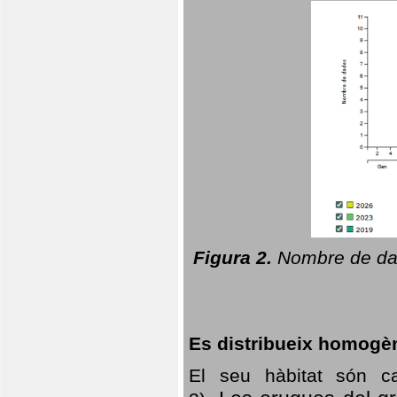
Figura 2.
Nombre de dad
Es distribueix homogè
El seu hàbitat són c