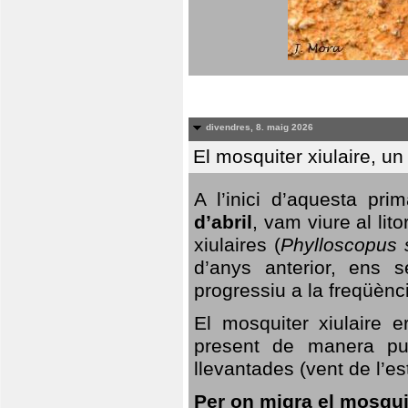
divendres, 8. maig 2026
El mosquiter xiulaire, u
A l’inici d’aquesta pr
d’abril
, vam viure al li
xiulaires (
Phylloscopus s
d’anys anterior, ens s
progressiu a la freqüènc
El mosquiter xiulaire 
present de manera pun
llevantades (vent de l’est
Per on migra el mosquit