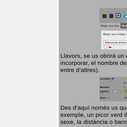
Llavors, se us obrirà un
incorporar, el nombre de
entre d’altres).
Des d’aquí només us que
exemple, un picor verd ib
sexe, la distància o ba