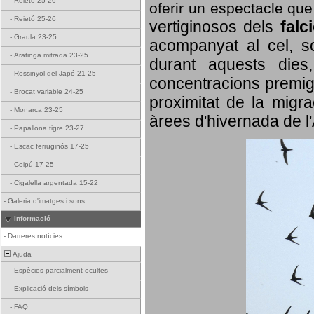
-
Reietó 25-26
oferir un espectacle qu
-
Reietó 25-26
vertiginosos dels
falc
-
Graula 23-25
acompanyat al cel, so
-
Aratinga mitrada 23-25
durant aquests dies
-
Rossinyol del Japó 21-25
concentracions premigr
-
Brocat variable 24-25
proximitat de la migra
-
Monarca 23-25
àrees d'hivernada de l
-
Papallona tigre 23-27
-
Escac ferruginós 17-25
-
Coipú 17-25
-
Cigalella argentada 15-22
-
Galeria d'imatges i sons
Informació
-
Darreres notícies
Ajuda
-
Espècies parcialment ocultes
-
Explicació dels símbols
-
FAQ