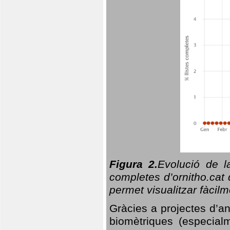
Figura 2.
Evolució de l
completes d’ornitho.cat 
permet visualitzar fàcilm
Gràcies a projectes d’a
biomètriques (especialm