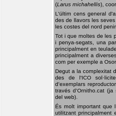
(
Larus michahellis
), coo
L'últim cens general d'a
des de llavors les seves
les costes del nord peni
Tot i que moltes de les p
i penya-segats, una par
principalment en teulad
principalment a diverses
com per exemple a Oso
Degut a la complexitat d
des de l'ICO sol·lici
d’exemplars reproductor
través d’Ornitho.cat (ja
del web).
És molt important que 
utilitzant principalment