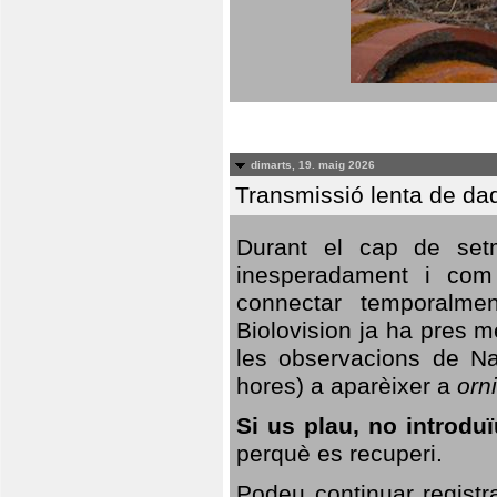
dimarts, 19. maig 2026
Transmissió lenta de da
Durant el cap de setm
inesperadament i com 
connectar temporalme
Biolovision ja ha pres 
les observacions de Na
hores) a aparèixer a
orni
Si us plau, no introd
perquè es recuperi.
Podeu continuar registr