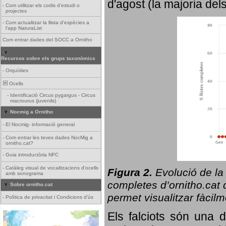
d'agost (la majoria del
-
Com utilitzar els codis d'estudi o
projectes
-
Com actualitzar la llista d'espècies a
l'app NaturaList
Com entrar dades del SOCC a Ornitho
Recursos sobre els grups taxonòmics
-
Orquídies
Ocells
-
Identificació Circus pygargus - Circus
macrourus (juvenils)
Nocmig a Ornitho
-
El Nocmig- informació general
-
Com entrar les teves dades NocMig a
ornitho.cat?
-
Guia introductòria NFC
-
Catàleg visual de vocalitzacions d'ocells
Figura 2.
Evolució de la
amb sonograma
completes d’ornitho.cat q
Sobre ornitho.cat
permet visualitzar fàcilm
-
Política de privacitat i Condicions d'ús
Els falciots són una 