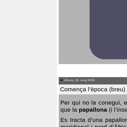
dilluns, 18. maig 2026
Comença l’època (breu) d
Per qui no la conegui, 
que la
papallona
(i l’in
Es tracta d’una papallo
meridional i nord d’Àfri