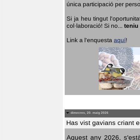
única participació per person
Si ja heu tingut l'oportuni
col·laboració! Si no...
teniu
Link a l'enquesta
aquí
!
dimecres, 20. maig 2026
Has vist gavians criant 
Aquest any 2026, s'est