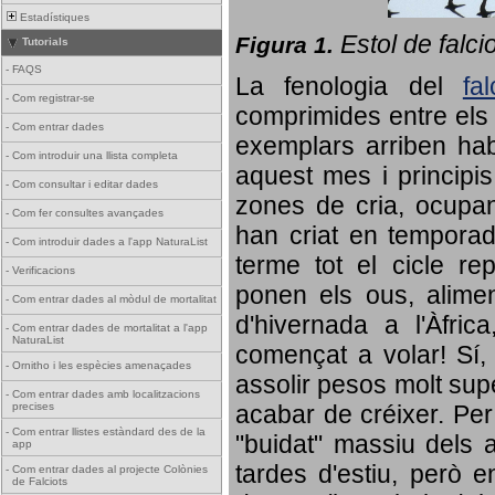
Estadístiques
Estol de falci
Figura 1.
Tutorials
-
FAQS
La fenologia del
fa
-
Com registrar-se
comprimides entre els o
-
Com entrar dades
exemplars arriben habi
-
Com introduir una llista completa
aquest mes i principis
-
Com consultar i editar dades
zones de cria, ocupan
-
Com fer consultes avançades
han criat en tempora
-
Com introduir dades a l'app NaturaList
terme tot el cicle rep
-
Verificacions
ponen els ous, alime
-
Com entrar dades al mòdul de mortalitat
d'hivernada a l'Àfric
-
Com entrar dades de mortalitat a l'app
NaturaList
començat a volar! Sí, 
-
Ornitho i les espècies amenaçades
assolir pesos molt supe
-
Com entrar dades amb localitzacions
precises
acabar de créixer. Per 
-
Com entrar llistes estàndard des de la
"buidat" massiu dels a
app
tardes d'estiu, però e
-
Com entrar dades al projecte Colònies
de Falciots