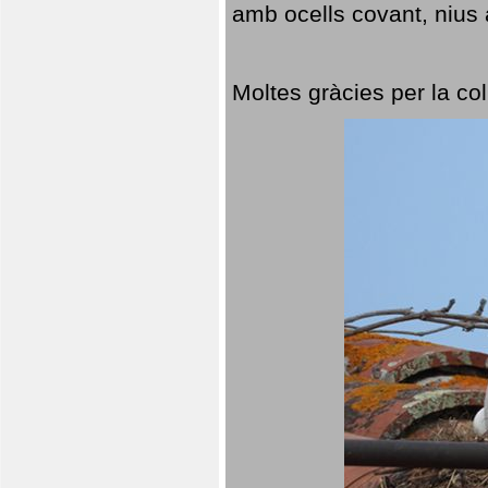
amb ocells covant, nius a
Moltes gràcies per la col