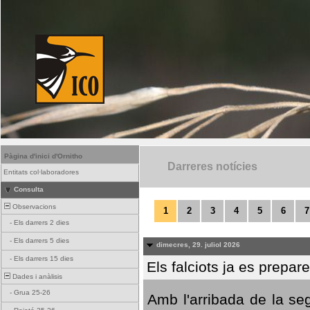
Pàgina d'inici d'Ornitho
Darreres notícies
Entitats col·laboradores
Consulta
Observacions
1
2
3
4
5
6
7
-
Els darrers 2 dies
-
Els darrers 5 dies
dimecres, 29. juliol 2026
-
Els darrers 15 dies
Els falciots ja es prepar
Dades i anàlisis
-
Grua 25-26
Amb l'arribada de la se