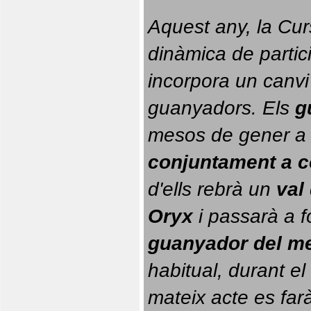
Aquest any, la Cur
dinàmica de partici
incorpora un canvi
guanyadors. 
Els 
g
conjuntament a 
d'ells rebrà un 
val
Oryx
 i passarà a f
guanyador del m
habitual, durant el 
mateix acte es farà