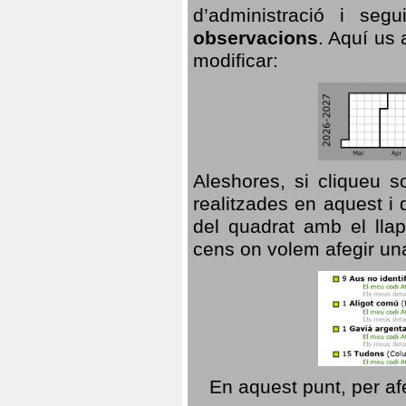
d’administració i se
observacions
. Aquí us 
modificar:
Aleshores, si cliqueu s
realitzades en aquest i
del quadrat amb el llap
cens on volem afegir un
En aquest punt, per af