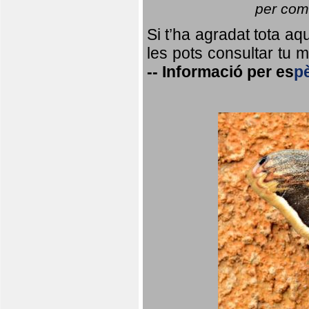
per coma
Si t’ha agradat tota a
les pots consultar tu ma
--
Informació per
es
p