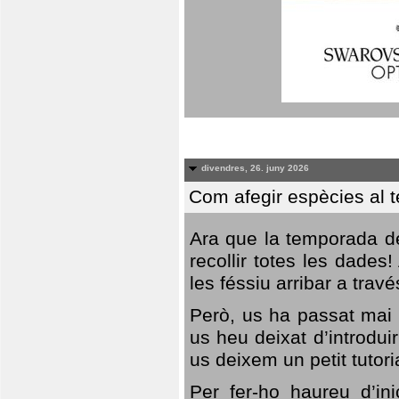
divendres, 26. juny 2026
Com afegir espècies al 
Ara que la temporada de
recollir totes les dades
les féssiu arribar a trav
Però, us ha passat mai 
us heu deixat d’introdu
us deixem un petit tutor
Per fer-ho haureu d’in