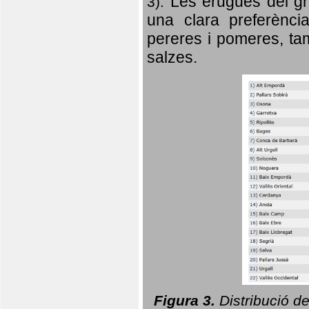
Les erugues del gr
3).
una clara preferència
pereres i pomeres, tam
salzes.
Figura 3.
Distribució d