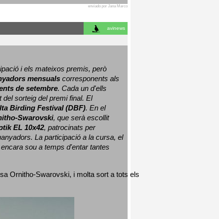
enviado por Jana Marco
avinews
ació i els mateixos premis, però 
nyadors mensuals
 corresponents als 
nts de setembre
. Cada un d'ells 
 del sorteig del premi final. 
El 
lta Birding Festival (DBF)
. En el 
nitho-Swarovski
, que serà escollit 
ptik EL 10x42
, patrocinats per 
nyadors. La participació a la cursa, el 
 encara sou a temps d'entar tantes 
sa Ornitho-Swarovski, i molta sort a tots els 