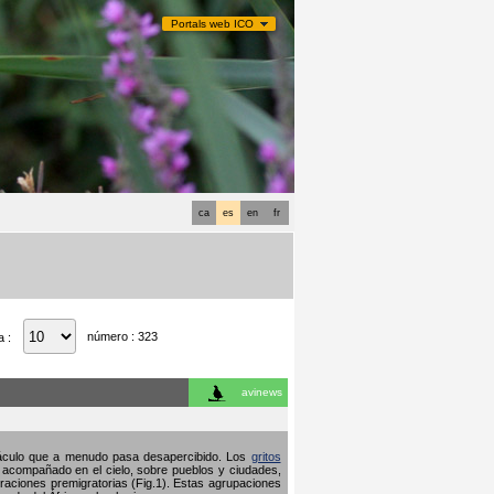
Portals web ICO
ca
es
en
fr
número : 323
a :
avinews
ctáculo que a menudo pasa desapercibido. Los
gritos
 acompañado en el cielo, sobre pueblos y ciudades,
raciones premigratorias (Fig.1). Estas agrupaciones