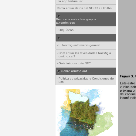
la app NaturaList
Cómo entrar datos del SOCC a Ornitho
Recursos sobre los grupos
taxonómicos
-
Orquídeas
-
El Nocmig- informació general
-
Com entrar les teves dades NocMig a
ornitho.cat?
-
Guía introductoria NFC
Sobre ornitho.cat
Figura 3.
P
-
Política de privacidad y Condiciones de
uso
Este estil
vuelos sob
próxima pr
del contin
inconfundib