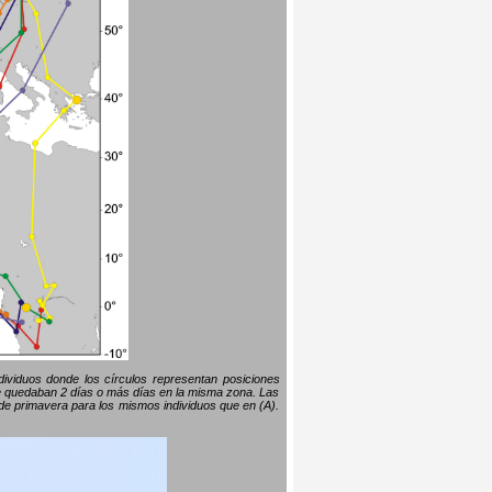
ndividuos donde los círculos representan posiciones
 se quedaban 2 días o más días en la misma zona. Las
s de primavera para los mismos individuos que en (A).