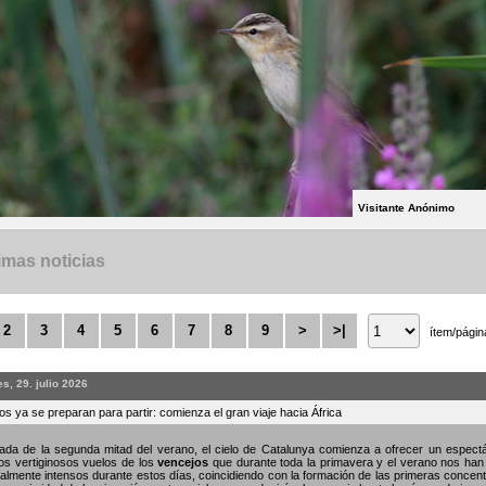
Visitante Anónimo
imas noticias
2
3
4
5
6
7
8
9
>
>|
ítem/págin
s, 29. julio 2026
s ya se preparan para partir: comienza el gran viaje hacia África
gada de la segunda mitad del verano, el cielo de Catalunya comienza a ofrecer un espe
os vertiginosos vuelos de los
vencejos
que durante toda la primavera y el verano nos han
almente intensos durante estos días, coincidiendo con la formación de las primeras concent