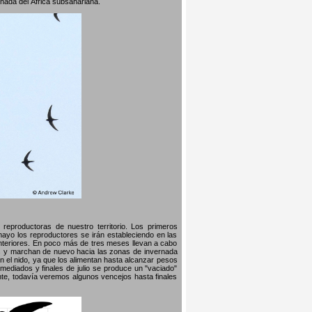
rnada del África subsahariana.
reproductoras de nuestro territorio. Los primeros
 mayo los reproductores se irán estableciendo en las
nteriores. En poco más de tres meses llevan a cabo
llos y marchan de nuevo hacia las zonas de invernada
n el nido, ya que los alimentan hasta alcanzar pesos
mediados y finales de julio se produce un "vaciado"
te, todavía veremos algunos vencejos hasta finales