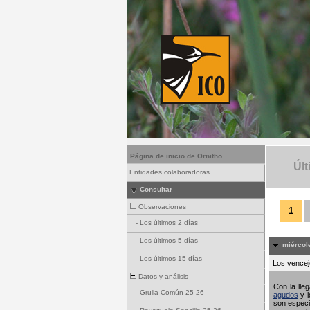
Página de inicio de Ornitho
Últ
Entidades colaboradoras
Consultar
Observaciones
1
-
Los últimos 2 días
-
Los últimos 5 días
miércole
-
Los últimos 15 días
Los vencejo
Datos y análisis
Con la lle
-
Grulla Común 25-26
agudos
y l
son especi