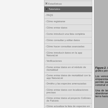
Estadísticas
Tutoriales
-
FAQS
-
Cómo registrarse
-
Cómo entrar datos
-
Como introducir una lista completa
-
Cómo consultar y editar datos
-
Cómo hacer consultas avanzadas
-
Cómo introducir datos en la app
NaturaList
-
Verificaciones
-
Como entrar datos en el módulo de
Figura 2.
E
mortalidad
gráfico per
-
Como entrar datos de mortalidad con la
Los vence
app NaturaList
emparentad
permite pa
-
Ornitho y las especies amenazadas
construir 
-
Cómo entrar datos con localizaciones
Una de la
precisas
abandonan 
tierra hast
-
Cómo entrar datos al proyecto Colònies
de Falciots
-
Cómo actualizar la lista de especies en