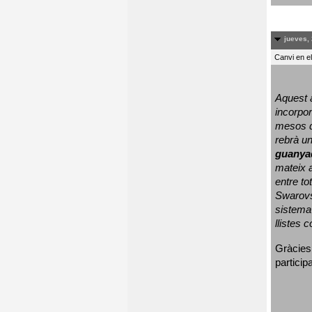
jueves, 
Canvi en e
Aquest a
incorpor
mesos d
rebrà un
guanya
mateix a
entre to
Swarovs
sistema 
llistes 
Gràcies
particip