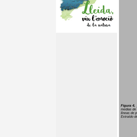
Figura 4.
medias de 
líneas de p
Extraído 