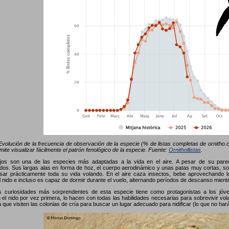
volución de la frecuencia de observación de la especie (% de listas completas de ornitho.ca
mite visualizar fácilmente el patrón fenológico de la especie. Fuente:
Ornithollistas
.
jos son una de las especies más adaptadas a la vida en el aire. A pesar de su parec
os. Sus largas alas en forma de hoz, el cuerpo aerodinámico y unas patas muy cortas, son
sar prácticamente toda su vida volando. En el aire caza insectos, bebe aprovechando la
el nido e incluso es capaz de dormir durante el vuelo, alternando períodos de descanso mient
s curiosidades más sorprendentes de esta especie tiene como protagonistas a los jóv
el nido por vez primera, lo hacen con todas las habilidades necesarias para sobrevivir vola
a que visiten las colonias de cría para buscar un lugar adecuado para nidificar (lo que no ha