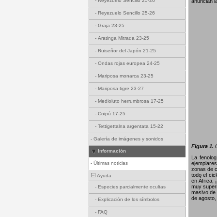
-
Reyezuelo Sencillo 25-26
anuncian l
-
Reyezuelo Sencillo 25-26
-
Graja 23-25
-
Aratinga Mitrada 23-25
-
Ruiseñor del Japón 21-25
-
Ondas rojas europea 24-25
-
Mariposa monarca 23-25
-
Mariposa tigre 23-27
-
Medioluto herrumbrosa 17-25
-
Coipú 17-25
-
Tettigettalna argentata 15-22
-
Galería de imágenes y sonidos
Figura 1.
G
Información
La fenolo
-
Últimas noticias
ejemplares
zonas de c
todo el ci
Ayuda
en África,
muy superi
-
Especies parcialmente ocultas
masivo de 
de agosto,
-
Explicación de los símbolos
-
FAQ