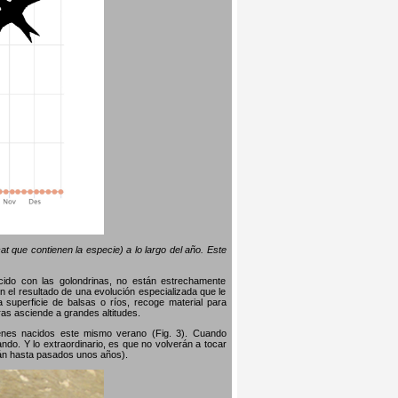
t que contienen la especie) a lo largo del año. Este
ido con las golondrinas, no están estrechamente
 el resultado de una evolución especializada que le
 superficie de balsas o ríos, recoge material para
ras asciende a grandes altitudes.
enes nacidos este mismo verano (Fig. 3). Cuando
ndo. Y lo extraordinario, es que no volverán a tocar
rán hasta pasados ​​unos años).