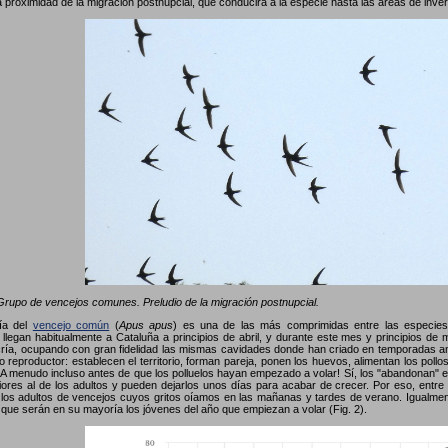
a proximidad de la migración postnupcial, que conducirá a la especie hasta las áreas de inve
rupo de vencejos comunes. Preludio de la migración postnupcial.
gía del
vencejo común
(
Apus apus
) es una de las más comprimidas entre las especies 
 llegan habitualmente a Cataluña a principios de abril, y durante este mes y principios de
ría, ocupando con gran fidelidad las mismas cavidades donde han criado en temporadas a
clo reproductor: establecen el territorio, forman pareja, ponen los huevos, alimentan los po
 ¡A menudo incluso antes de que los polluelos hayan empezado a volar! Sí, los "abandonan" e
ores al de los adultos y pueden dejarlos unos días para acabar de crecer. Por eso, entre 
los adultos de vencejos cuyos gritos oíamos en las mañanas y tardes de verano. Igualmen
 que serán en su mayoría los jóvenes del año que empiezan a volar (Fig. 2).