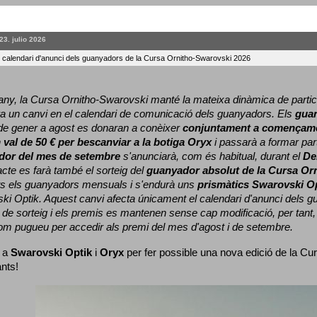
23. julio 2026
l calendari d'anunci dels guanyadors de la Cursa Ornitho-Swarovski 2026
ny, la Cursa Ornitho-Swarovski manté la mateixa dinàmica de particip
a un canvi en el calendari de comunicació dels guanyadors. 
Els 
gua
e gener a agost es donaran a conèixer 
conjuntament a començame
 
val de 50 € per bescanviar a la botiga Oryx
 i passarà a formar part
dor del mes de setembre
 s'anunciarà, com és habitual, durant el 
De
cte es farà també el sorteig del 
guanyador absolut de la Cursa Or
ts els guanyadors mensuals i s'endurà uns 
prismàtics Swarovski O
ki Optik. 
Aquest canvi afecta únicament el calendari d'anunci dels gua
de sorteig i els premis es mantenen sense cap modificació, per tant,
com pugueu per accedir als premi del mes d'agost i de setembre.
 a 
Swarovski Optik
 i 
Oryx
 per fer possible una nova edició de la Cur
ants!