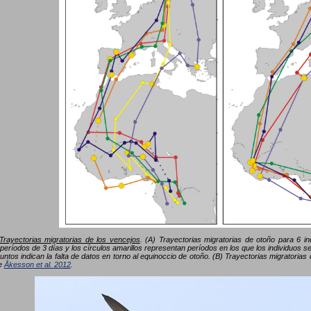
Trayectorias migratorias de los vencejos
. (A) Trayectorias migratorias de otoño para 6 i
períodos de 3 días y los círculos amarillos representan períodos en los que los individuos
untos indican la falta de datos en torno al equinoccio de otoño. (B) Trayectorias migratoria
de
Åkesson et al. 2012
.