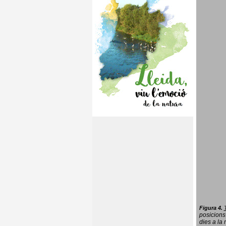
Figura 4.
posicions
dies a la 