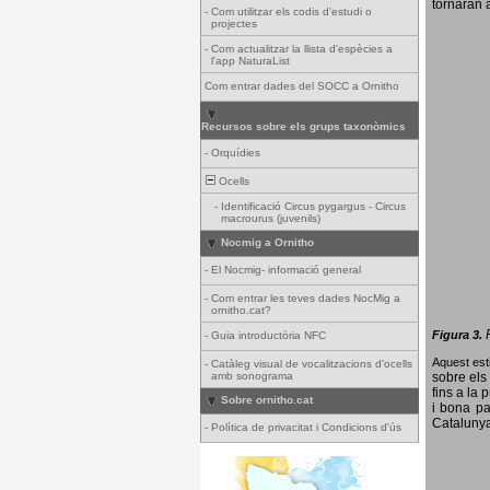
tornaran a
-
Com utilitzar els codis d'estudi o
projectes
-
Com actualitzar la llista d'espècies a
l'app NaturaList
Com entrar dades del SOCC a Ornitho
Recursos sobre els grups taxonòmics
-
Orquídies
Ocells
-
Identificació Circus pygargus - Circus
macrourus (juvenils)
Nocmig a Ornitho
-
El Nocmig- informació general
-
Com entrar les teves dades NocMig a
ornitho.cat?
Figura 3.
-
Guia introductòria NFC
Aquest esti
-
Catàleg visual de vocalitzacions d'ocells
amb sonograma
sobre els 
fins a la 
Sobre ornitho.cat
i bona pa
Catalunya
-
Política de privacitat i Condicions d'ús