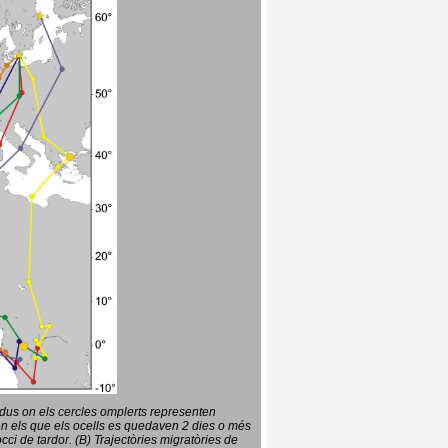
vidus on els cercles omplerts representen
en els que els ocells es quedaven 2 dies o més
ci de tardor. (B) Trajectòries migratòries de