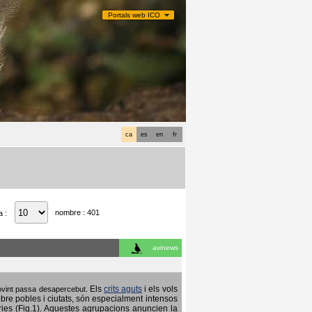
Portals web ICO
ca
es
en
fr
nombre : 401
a :
avinews
Els
crits aguts
i els vols
 sovint passa desapercebut.
obre pobles i ciutats, són especialment intensos
ries (Fig.1). Aquestes agrupacions anuncien la