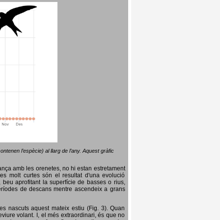
ntenen l’espècie) al llarg de l’any. Aquest gràfic
lança amb les orenetes, no hi estan estretament
es molt curtes són el resultat d'una evolució
, beu aprofitant la superfície de basses o rius,
nt períodes de descans mentre ascendeix a grans
es nascuts aquest mateix estiu (Fig. 3). Quan
iure volant. I, el més extraordinari, és que no