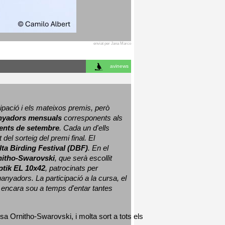
enviat per Jana Marco
avinews
ació i els mateixos premis, però 
nyadors mensuals
 corresponents als 
nts de setembre
. Cada un d'ells 
 del sorteig del premi final. 
El 
lta Birding Festival (DBF)
. En el 
nitho-Swarovski
, que serà escollit 
ptik EL 10x42
, patrocinats per 
nyadors. La participació a la cursa, el 
 encara sou a temps d'entar tantes 
sa Ornitho-Swarovski, i molta sort a tots els 