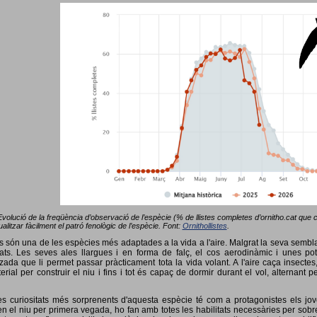
Evolució de la freqüència d’observació de l’espècie (% de llistes completes d’ornitho.cat que co
alitzar fàcilment el patró fenològic de l’espècie. Font:
Ornithollistes
.
ots són una de les espècies més adaptades a la vida a l'aire. Malgrat la seva semb
ts. Les seves ales llargues i en forma de falç, el cos aerodinàmic i unes pot
tzada que li permet passar pràcticament tota la vida volant. A l'aire caça insectes
terial per construir el niu i fins i tot és capaç de dormir durant el vol, alterna
s curiositats més sorprenents d'aquesta espècie té com a protagonistes els jov
 el niu per primera vegada, ho fan amb totes les habilitats necessàries per sobrev