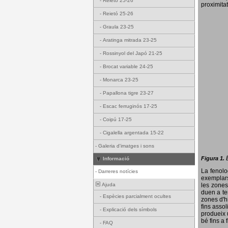
-
Reietó 25-26
proximitat
-
Reietó 25-26
-
Graula 23-25
-
Aratinga mitrada 23-25
-
Rossinyol del Japó 21-25
-
Brocat variable 24-25
-
Monarca 23-25
-
Papallona tigre 23-27
-
Escac ferruginós 17-25
-
Coipú 17-25
-
Cigalella argentada 15-22
-
Galeria d'imatges i sons
Figura 1.
Informació
La fenol
-
Darreres notícies
exemplars
Ajuda
les zones
duen a te
-
Espècies parcialment ocultes
zones d'hi
fins assol
-
Explicació dels símbols
produeix 
bé fins a 
-
FAQ