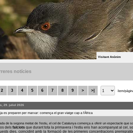
Visitant Anònim
reres notícies
2
3
4
5
6
7
8
9
>
>|
ítem/pàgin
, 29. juliol 2026
s ja es preparen per marxar: comença el gran viatge cap a l'Àfrica
bada de la segona meitat de l'estiu, el cel de Catalunya comença a oferir un espectacle que
sos dels
falciots
que durant tota la primavera i l'estiu ens han acompanyat al cel, s
uests dies, coincidint amb la formació de les primeres concentracions premigratò