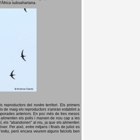
l'Àfrica subsahariana.
 reproductors del nostre territori. Els primers
is de maig els reproductors s'aniran establint a
temporades anteriors. En poc més de tres mesos
s, alimenten els polls i marxen de nou cap a les
Sí, els "abandonen" al niu, ja que els alimenten
er. Per això, entre mitjans i finals de juliol es
d'estiu, però encara veurem alguns falciots ben