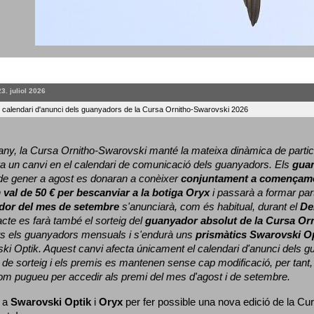
23. juliol 2026
l calendari d'anunci dels guanyadors de la Cursa Ornitho-Swarovski 2026
ny, la Cursa Ornitho-Swarovski manté la mateixa dinàmica de particip
a un canvi en el calendari de comunicació dels guanyadors. 
Els 
gua
e gener a agost es donaran a conèixer 
conjuntament a començame
 
val de 50 € per bescanviar a la botiga Oryx
 i passarà a formar part
dor del mes de setembre
 s'anunciarà, com és habitual, durant el 
De
cte es farà també el sorteig del 
guanyador absolut de la Cursa Or
ts els guanyadors mensuals i s'endurà uns 
prismàtics Swarovski O
ki Optik. 
Aquest canvi afecta únicament el calendari d'anunci dels gua
de sorteig i els premis es mantenen sense cap modificació, per tant,
com pugueu per accedir als premi del mes d'agost i de setembre.
 a 
Swarovski Optik
 i 
Oryx
 per fer possible una nova edició de la Cur