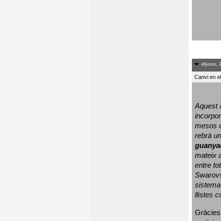
dijous, 
Canvi en e
Aquest a
incorpor
mesos d
rebrà un
guanya
mateix a
entre to
Swarovs
sistema 
llistes 
Gràcies