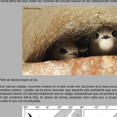
 tocar terra fins que visitin les colònies de cria per buscar un lloc adequat per nidif
Polls de falciot negre al niu.
l de vida tan singular converteix el falciot en un dels ocells més fascinants de la fauna eur
nostres pobles i ciutats, val la pena recordar que aquests crits estridents que anun
primavera vinent.
Els falciots emprenen ara un viatge extraordinari que els portarà a
rt del continent africà (Fig. 4) abans de tornar, puntuals com cada any, a ocup
 amb el seu vol inconfusible.