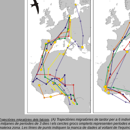
(A) Trajectòries migratòries de tardor per a 6 indi
Trajectòries migratòries dels falciots
.
 mitjanes de períodes de 3 dies i els cercles grocs omplerts representen períodes 
mateixa zona. Les línies de punts indiquen la manca de dades al voltant de l'equinoc