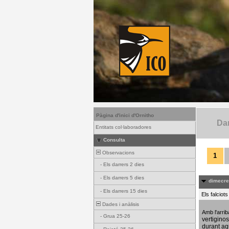
Pàgina d'inici d'Ornitho
Dar
Entitats col·laboradores
Consulta
Observacions
1
-
Els darrers 2 dies
-
Els darrers 5 dies
dimecres
-
Els darrers 15 dies
Els falciot
Dades i anàlisis
Amb l'arri
-
Grua 25-26
vertigino
durant aq