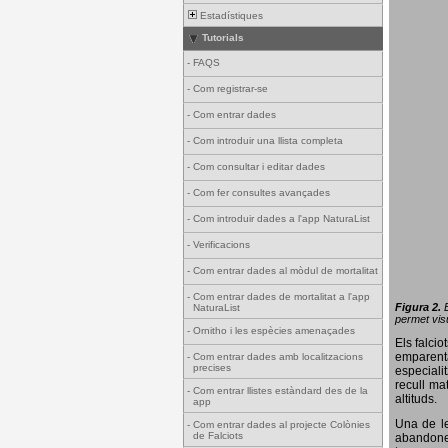
Estadístiques
Tutorials
-
FAQS
-
Com registrar-se
-
Com entrar dades
-
Com introduir una llista completa
-
Com consultar i editar dades
-
Com fer consultes avançades
-
Com introduir dades a l'app NaturaList
-
Verificacions
-
Com entrar dades al mòdul de mortalitat
-
Com entrar dades de mortalitat a l'app
Figura 2.
NaturaList
permet visu
-
Ornitho i les espècies amenaçades
Els falci
emparenta
-
Com entrar dades amb localitzacions
precises
especiali
recull ma
-
Com entrar llistes estàndard des de la
altituds.
app
Una de le
-
Com entrar dades al projecte Colònies
de Falciots
abandonen