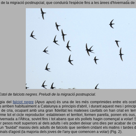
 de la migració postnupcial, que conduirà l'espècie fins a les àrees d'hivernada de 
Estol de falciots negres. Preludi de la migració postnupcial.
ogia del
falciot negre
(
Apus apus
) és una de les més comprimides entre els ocells
 arriben habitualment a Catalunya a principis d'abril, i durant aquest mes i princip
 de cria, ocupant amb una gran fidelitat les mateixes cavitats on han criat en 
rme tot el cicle reproductor: estableixen el territori, formen parella, ponen els ou
vernada a l'Àfrica, sovint fins i tot abans que els pollets hagin començat a volar! 
ir pesos molt superiors al dels adults i els poden deixar uns dies per acabar de créix
un "buidat" massiu dels adults de falciots que sentíem cridant els matins i tardes 
finals d'agost (la majoria dels joves de l'any que comencen a volar) (Fig. 2).