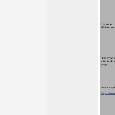
Un menu dé
d’observati
Il ne vous 
classe de 
page.
Nous espéro
https://w