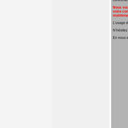
confronté
Nous vous
votre con
mainten
L’usage d
N’hésitez
En nous e