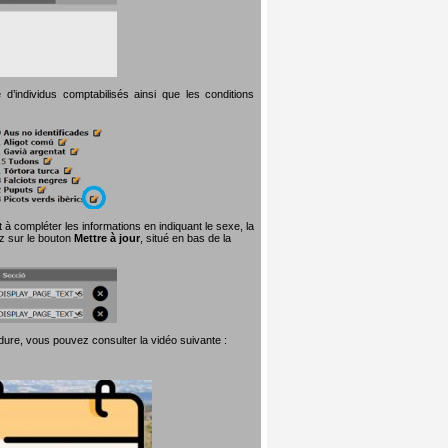
d’individus comptabilisés ainsi que les conditions
t à compléter les informations en indiquant le sexe, la
ez sur le bouton
Mettre à jour
, situé en bas de la
dure, vous pouvez consulter la vidéo suivante :