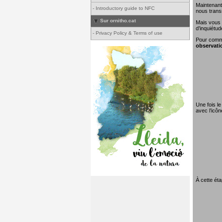
Maintenant
-
Introductory guide to NFC
nous transm
Sur ornitho.cat
Mais vous 
d’inquiétud
-
Privacy Policy & Terms of use
Pour comme
observati
Une fois le
avec l’icô
À cette éta