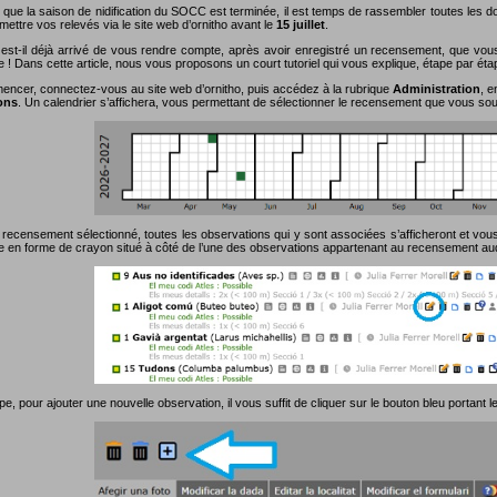
 que la saison de nidification du SOCC est terminée, il est temps de rassembler toutes les
ettre vos relevés via le site web d’ornitho avant le
15 juillet
.
est-il déjà arrivé de vous rendre compte, après avoir enregistré un recensement, que vou
e ! Dans cette article, nous vous proposons un court tutoriel qui vous explique, étape par ét
ncer, connectez-vous au site web d’ornitho, puis accédez à la rubrique
Administration
, e
ons
. Un calendrier s’affichera, vous permettant de sélectionner le recensement que vous souh
 recensement sélectionné, toutes les observations qui y sont associées s’afficheront et vous 
ne en forme de crayon situé à côté de l’une des observations appartenant au recensement au
pe, pour ajouter une nouvelle observation, il vous suffit de cliquer sur le bouton bleu portant