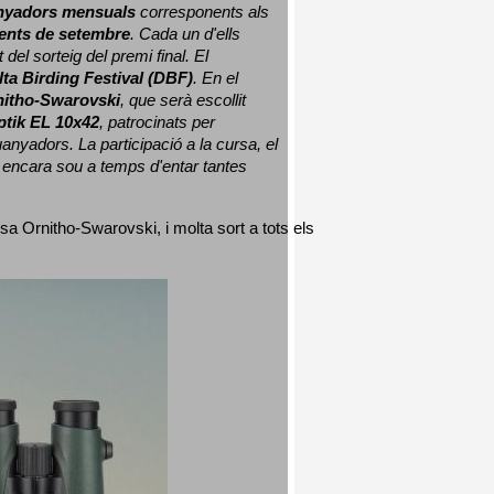
nyadors mensuals
 corresponents als 
nts de setembre
. Cada un d'ells 
 del sorteig del premi final. 
El 
lta Birding Festival (DBF)
. En el 
nitho-Swarovski
, que serà escollit 
ptik EL 10x42
, patrocinats per 
nyadors. La participació a la cursa, el 
 encara sou a temps d'entar tantes 
sa Ornitho-Swarovski, i molta sort a tots els 