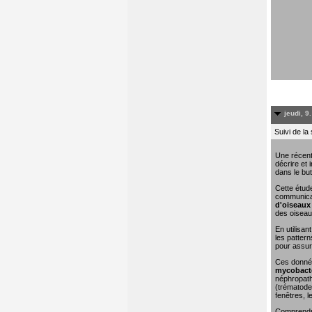
jeudi, 9
Suivi de la
Une récent
décrire et 
dans le but
Cette étude
communicat
d'oiseaux 
des oiseau
En utilisa
les pattern
pour assure
Ces donn
mycobacté
néphropathi
(trématodes
fenêtres, l
Comprendre 