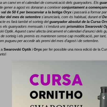
a un canvi en el calendari de comunicació dels guanyadors. 
Els 
gua
e gener a agost es donaran a conèixer 
conjuntament a començame
 
val de 50 € per bescanviar a la botiga Oryx
 i passarà a formar part
dor del mes de setembre
 s'anunciarà, com és habitual, durant el 
De
cte es farà també el sorteig del 
guanyador absolut de la Cursa Or
ts els guanyadors mensuals i s'endurà uns 
prismàtics Swarovski O
ki Optik. 
Aquest canvi afecta únicament el calendari d'anunci dels gua
de sorteig i els premis es mantenen sense cap modificació, per tant,
com pugueu per accedir als premi del mes d'agost i de setembre.
 a 
Swarovski Optik
 i 
Oryx
 per fer possible una nova edició de la Cur
ants!