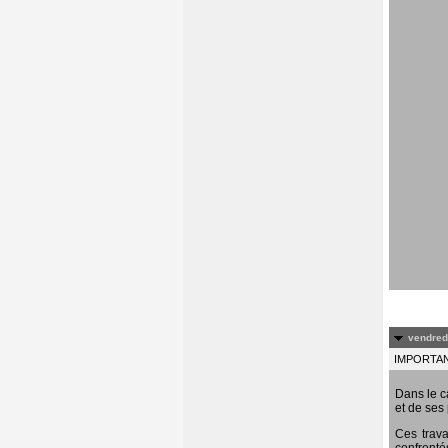
vendredi
IMPORTANT
Dans le c
et de ses 
Ces trava