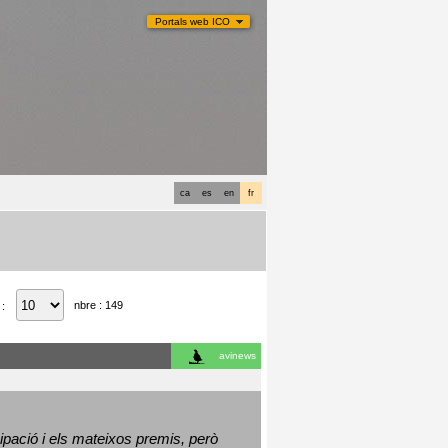
Portals web ICO
ca
es
en
fr
nbre : 149
 :
avinews
ació i els mateixos premis, però 