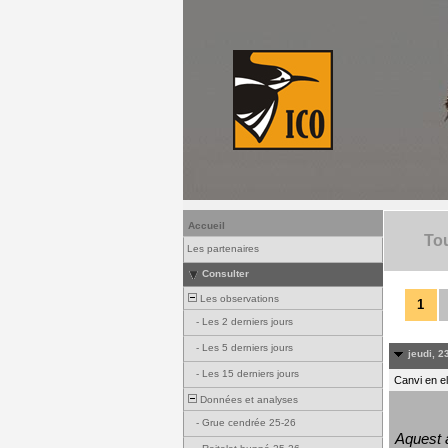
Accueil
Tou
Les partenaires
Consulter
Les observations
1
-
Les 2 derniers jours
-
Les 5 derniers jours
jeudi, 23
-
Les 15 derniers jours
Canvi en e
Données et analyses
-
Grue cendrée 25-26
Aquest a