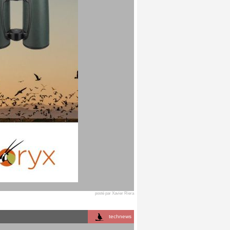
posté par Xavier Riera
technews