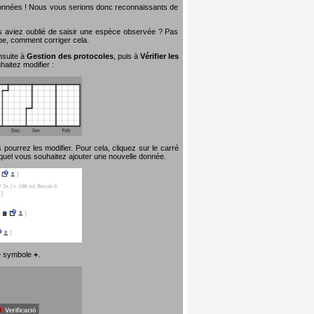
 données ! Nous vous serions donc reconnaissants de
s aviez oublié de saisir une espèce observée ? Pas
ape, comment corriger cela.
nsuite à
Gestion des protocoles
, puis à
Vérifier les
aitez modifier :
pourrez les modifier. Pour cela, cliquez sur le carré
quel vous souhaitez ajouter une nouvelle donnée.
 le symbole
+
.