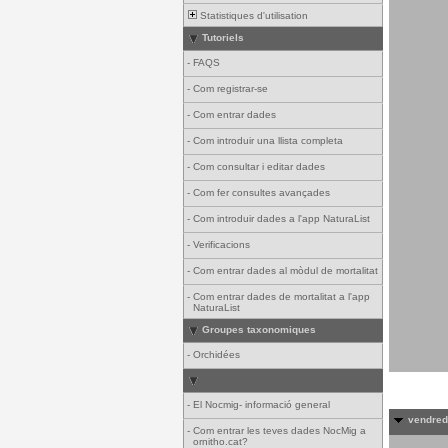
Statistiques d'utilisation
Tutoriels
-
FAQS
-
Com registrar-se
-
Com entrar dades
-
Com introduir una llista completa
-
Com consultar i editar dades
-
Com fer consultes avançades
-
Com introduir dades a l'app NaturaList
-
Verificacions
-
Com entrar dades al mòdul de mortalitat
-
Com entrar dades de mortalitat a l'app
NaturaList
Groupes taxonomiques
-
Orchidées
-
El Nocmig- informació general
vendredi
-
Com entrar les teves dades NocMig a
ornitho.cat?