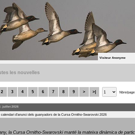
Visiteur Anonyme
tes les nouvelles
2
3
4
5
6
7
8
9
>
>|
Nbre/page
. juillet 2026
l calendari d'anunci dels guanyadors de la Cursa Ornitho-Swarovski 2026
ny, la Cursa Ornitho-Swarovski manté la mateixa dinàmica de particip