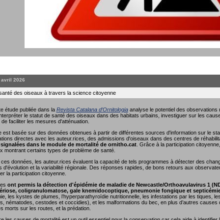
. avril 2026
 santé des oiseaux à travers la science citoyenne
e étude publiée dans la
Revista Catalana d’Ornitologia
analyse le potentiel des observations r
interpréter le statut de santé des oiseaux dans des habitats urbains, investiguer sur les causes
 de faciliter les mesures d'atténuation.
 est basée sur des données obtenues à partir de différentes sources d'information sur le sta
ions directes avec les auteur.rices, des admissions d'oiseaux dans des centres de réhabili
signalées dans le module de mortalité de ornitho.cat
. Grâce à la participation citoyenn
x montrant certains types de problème de santé.
nt ces données, les auteur.rices évaluent la capacité de tels programmes à détecter des cha
s d'évolution et la variabilité régionale. Des réponses rapides, de bons retours aux observate
r la participation citoyenne.
ées
ont permis la détection d'épidémie de maladie de Newcastle/Orthoavulavirus 1 (N
riose, coligranulomatose, gale knemidocoptique, pneumonie fongique et septicémi
e, les kystes de plumes, l’hyperparathyroïdie nutritionnelle, les infestations par les tiques, 
, nématodes, cestodes et coccidies), et les malformations du bec, en plus d’autres causes de
es morts sur les routes, et la prédation.
les causes de mortalité est un outil essentiel pour la conservation car cela aide à identifier