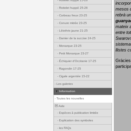
-
Roitelet huppé 25-26
incorpor
-
Roitelet huppé 25-26
mesos d
rebrà un
-
Corbeau freux 23-25
guanya
-
Conure mitrée 23-25
mateix a
-
Léiothrix jaune 21-25
entre to
Swarovs
-
Damier de la succise 24-25
sistema 
-
Monarque 23-25
llistes 
-
Petit Monarque 23-27
Gràcies
-
Échiquier d'Occitanie 17-25
particip
-
Ragondin 17-25
-
Cigale argentée 15-22
-
Les galeries
Information
-
Toutes les nouvelles
Aide
-
Espèces à publication limitée
-
Explication des symboles
-
les FAQs