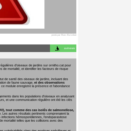
posté par Marc Illa Llobet
avinews
égulières d'oiseaux de jardins sur ornitho.cat pour
 de mortalité, et identifier les facteurs de risque
tut de santé des oiseaux de jardins, incluant des
tation de faune sauvage,
et des observations
e, ce module enregistre la présence et l'abondance
ngements dans les populations d'oiseaux en analysant
urs, et une communication régulière ont été les clés
DV), tout comme des cas isolés de salmonellose,
e
. Les autres résultats pertinents comprenaient la
les infections hémosporidiennes, l’endoparasitose
 mortalité telles que les collisions avec des
 les vulnérabilités chez des espèces spécifiques et