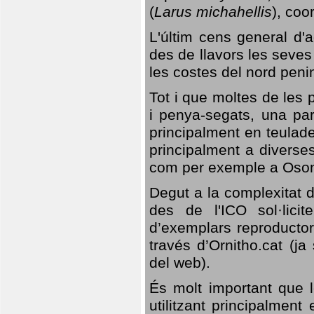
(
Larus michahellis
), coo
L'últim cens general d'a
des de llavors les seves
les costes del nord peni
Tot i que moltes de les p
i penya-segats, una par
principalment en teulad
principalment a diverses
com per exemple a Oso
Degut a la complexitat d
des de l'ICO sol·lici
d’exemplars reproductor
través d’Ornitho.cat (ja
del web).
És molt important que 
utilitzant principalment