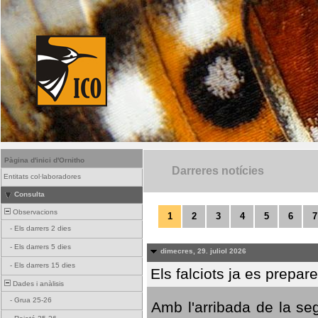
Pàgina d'inici d'Ornitho
Darreres notícies
Entitats col·laboradores
Consulta
Observacions
1
2
3
4
5
6
7
-
Els darrers 2 dies
-
Els darrers 5 dies
dimecres, 29. juliol 2026
-
Els darrers 15 dies
Els falciots ja es prepar
Dades i anàlisis
-
Grua 25-26
Amb l'arribada de la se