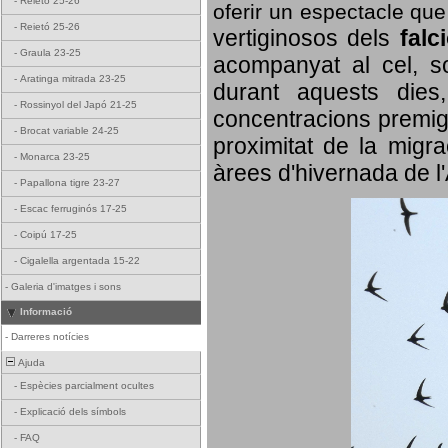
-
Reietó 25-26
oferir un espectacle qu
-
Reietó 25-26
vertiginosos dels
falc
-
Graula 23-25
acompanyat al cel, so
-
Aratinga mitrada 23-25
durant aquests dies
-
Rossinyol del Japó 21-25
concentracions premigr
-
Brocat variable 24-25
proximitat de la migra
-
Monarca 23-25
àrees d'hivernada de l
-
Papallona tigre 23-27
-
Escac ferruginós 17-25
-
Coipú 17-25
-
Cigalella argentada 15-22
-
Galeria d'imatges i sons
Informació
-
Darreres notícies
Ajuda
-
Espècies parcialment ocultes
-
Explicació dels símbols
-
FAQ