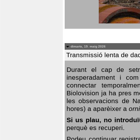
dimarts, 19. maig 2026
Transmissió lenta de da
Durant el cap de setm
inesperadament i com 
connectar temporalme
Biolovision ja ha pres 
les observacions de Na
hores) a aparèixer a
orni
Si us plau, no introd
perquè es recuperi.
Podeu continuar registr