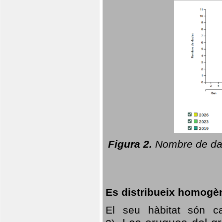
Figura 2.
Nombre de dad
Es distribueix homogè
El seu hàbitat són c