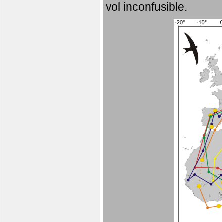
vol inconfusible.