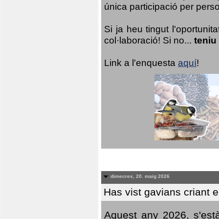
única participació per person
Si ja heu tingut l'oportuni
col·laboració! Si no...
teniu
Link a l'enquesta
aquí
!
dimecres, 20. maig 2026
Has vist gavians criant 
Aquest any 2026, s'est