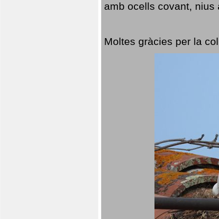
amb ocells covant, nius a
Moltes gràcies per la col