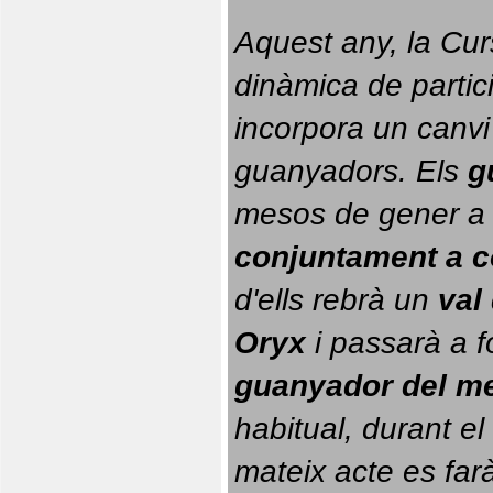
Aquest any, la Cur
dinàmica de partici
incorpora un canvi
guanyadors. 
Els 
g
conjuntament a 
d'ells rebrà un 
val
Oryx
 i passarà a f
guanyador del m
habitual, durant el 
mateix acte es farà