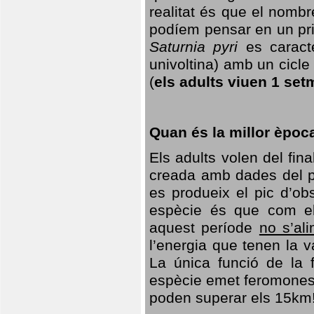
realitat és que el nomb
podíem pensar en un princ
Saturnia pyri
es caracte
univoltina) amb un cicle 
(
els adults viuen 1 set
Quan és la millor èpoc
Els adults volen del fin
creada amb dades del po
es produeix el pic d’ob
espècie és que com el
aquest període
no s’al
l’energia que tenen la 
La única funció de la f
espècie emet feromones
poden superar els 15km