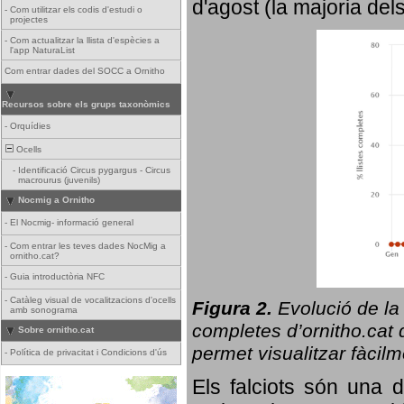
d'agost (la majoria del
-
Com utilitzar els codis d'estudi o
projectes
-
Com actualitzar la llista d'espècies a
l'app NaturaList
Com entrar dades del SOCC a Ornitho
Recursos sobre els grups taxonòmics
-
Orquídies
Ocells
-
Identificació Circus pygargus - Circus
macrourus (juvenils)
Nocmig a Ornitho
-
El Nocmig- informació general
-
Com entrar les teves dades NocMig a
ornitho.cat?
-
Guia introductòria NFC
-
Catàleg visual de vocalitzacions d'ocells
Figura 2.
Evolució de la
amb sonograma
completes d’ornitho.cat q
Sobre ornitho.cat
permet visualitzar fàcilm
-
Política de privacitat i Condicions d'ús
Els falciots són una 