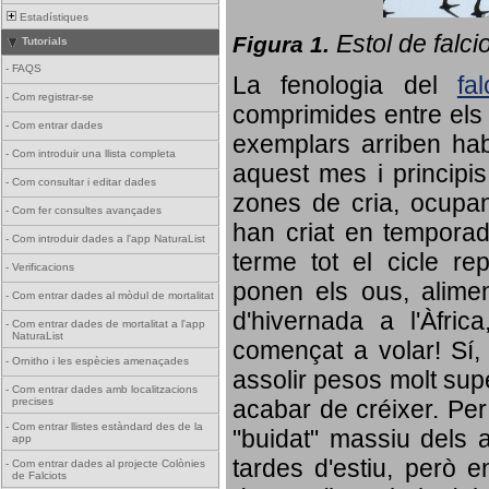
Estadístiques
Estol de falci
Figura 1.
Tutorials
-
FAQS
La fenologia del
fa
-
Com registrar-se
comprimides entre els o
-
Com entrar dades
exemplars arriben habi
-
Com introduir una llista completa
aquest mes i principis
-
Com consultar i editar dades
zones de cria, ocupan
-
Com fer consultes avançades
han criat en tempora
-
Com introduir dades a l'app NaturaList
terme tot el cicle rep
-
Verificacions
ponen els ous, alime
-
Com entrar dades al mòdul de mortalitat
d'hivernada a l'Àfric
-
Com entrar dades de mortalitat a l'app
NaturaList
començat a volar! Sí, 
-
Ornitho i les espècies amenaçades
assolir pesos molt supe
-
Com entrar dades amb localitzacions
precises
acabar de créixer. Per 
-
Com entrar llistes estàndard des de la
"buidat" massiu dels a
app
tardes d'estiu, però e
-
Com entrar dades al projecte Colònies
de Falciots