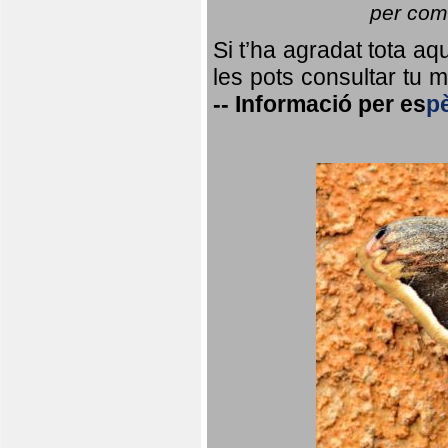
per coma
Si t’ha agradat tota a
les pots consultar tu ma
--
Informació per
es
p