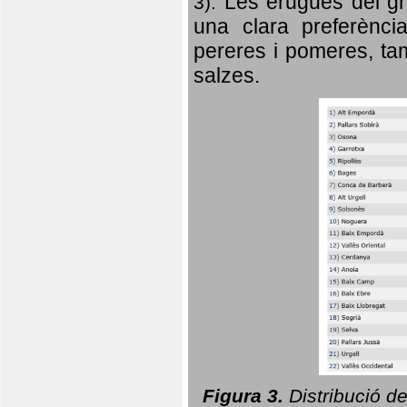
Les erugues del gr
3).
una clara preferència
pereres i pomeres, tam
salzes.
Figura 3.
Distribució d