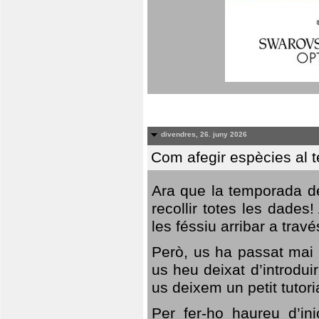
divendres, 26. juny 2026
Com afegir espècies al 
Ara que la temporada de
recollir totes les dades
les féssiu arribar a trav
Però, us ha passat mai 
us heu deixat d’introdu
us deixem un petit tutor
Per fer-ho haureu d’in