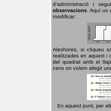
d’administració i se
observacions
. Aquí us 
modificar:
Aleshores, si cliqueu s
realitzades en aquest i
del quadrat amb el llap
cens on volem afegir un
En aquest punt, per af