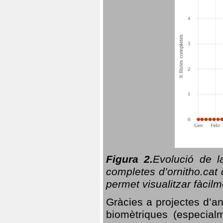
Figura 2.
Evolució de l
completes d’ornitho.cat 
permet visualitzar fàcilm
Gràcies a projectes d’a
biomètriques (especialm