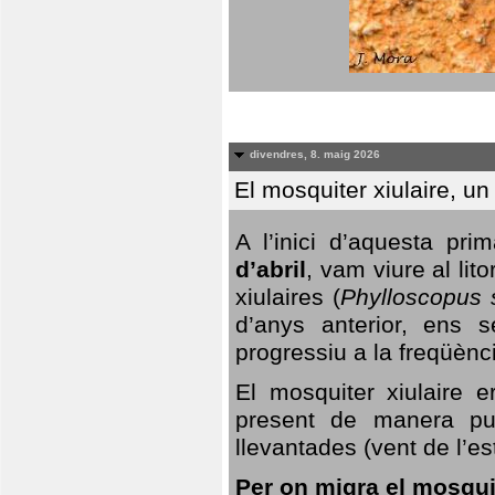
divendres, 8. maig 2026
El mosquiter xiulaire, u
A l’inici d’aquesta pr
d’abril
, vam viure al li
xiulaires (
Phylloscopus s
d’anys anterior, ens s
progressiu a la freqüènc
El mosquiter xiulaire 
present de manera pun
llevantades (vent de l’est
Per on migra el mosquit