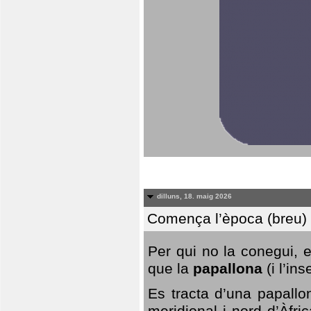
dilluns, 18. maig 2026
Comença l’època (breu) d
Per qui no la conegui, 
que la
papallona
(i l’in
Es tracta d’una papallo
meridional i nord d’Àfri