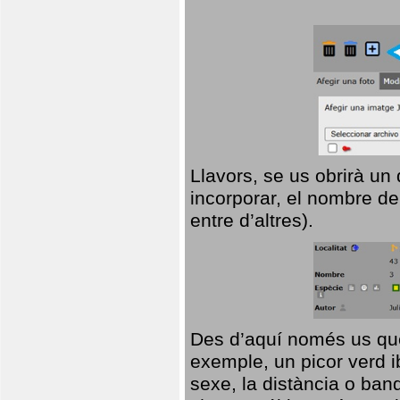
Llavors, se us obrirà un
incorporar, el nombre de
entre d’altres).
Des d’aquí només us que
exemple, un picor verd ib
sexe, la distància o ba