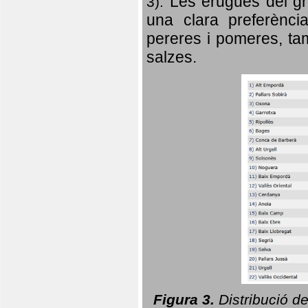
Les erugues del gr
3).
una clara preferència
pereres i pomeres, tam
salzes.
Figura 3.
Distribució d