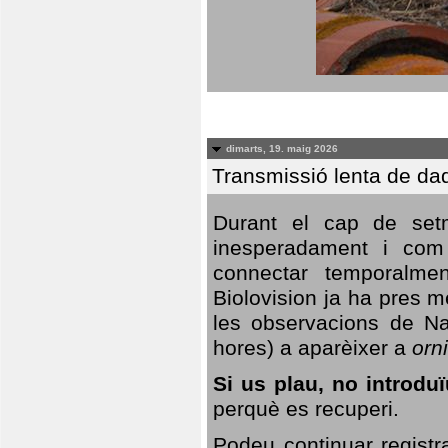
dimarts, 19. maig 2026
Transmissió lenta de da
Durant el cap de setm
inesperadament i com 
connectar temporalme
Biolovision ja ha pres 
les observacions de Na
hores) a aparèixer a
orni
Si us plau, no introd
perquè es recuperi.
Podeu continuar registr