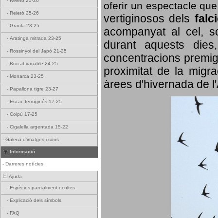
-
Reietó 25-26
oferir un espectacle qu
-
Reietó 25-26
vertiginosos dels
falc
-
Graula 23-25
acompanyat al cel, so
-
Aratinga mitrada 23-25
durant aquests dies
-
Rossinyol del Japó 21-25
concentracions premigr
-
Brocat variable 24-25
proximitat de la migra
-
Monarca 23-25
àrees d'hivernada de l
-
Papallona tigre 23-27
-
Escac ferruginós 17-25
-
Coipú 17-25
-
Cigalella argentada 15-22
-
Galeria d'imatges i sons
Informació
-
Darreres notícies
Ajuda
-
Espècies parcialment ocultes
-
Explicació dels símbols
-
FAQ