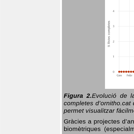
Figura 2.
Evolució de l
completes d’ornitho.cat 
permet visualitzar fàcilm
Gràcies a projectes d’a
biomètriques (especialm