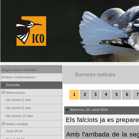
Pàgina d'inici d'Ornitho
Darreres notícies
Entitats col·laboradores
Consulta
Observacions
1
2
3
4
5
6
7
-
Els darrers 2 dies
-
Els darrers 5 dies
dimecres, 29. juliol 2026
-
Els darrers 15 dies
Els falciots ja es prepar
Dades i anàlisis
-
Grua 25-26
Amb l'arribada de la se