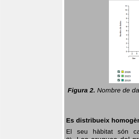
Figura 2.
Nombre de dad
Es distribueix homogè
El seu hàbitat són c