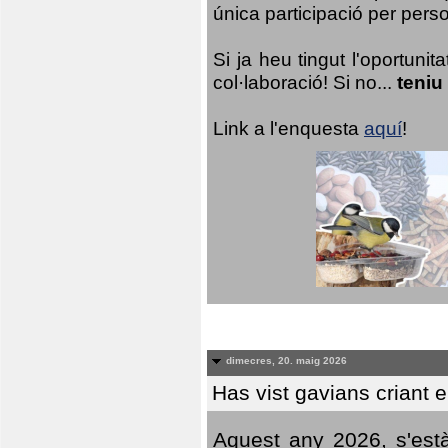
única participació per person
Si ja heu tingut l'oportuni
col·laboració! Si no...
teniu
Link a l'enquesta
aquí
!
dimecres, 20. maig 2026
Has vist gavians criant 
Aquest any 2026, s'est