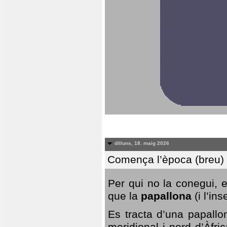
dilluns, 18. maig 2026
Comença l’època (breu) d
Per qui no la conegui, 
que la
papallona
(i l’in
Es tracta d’una papallo
meridional i nord d’Àfri