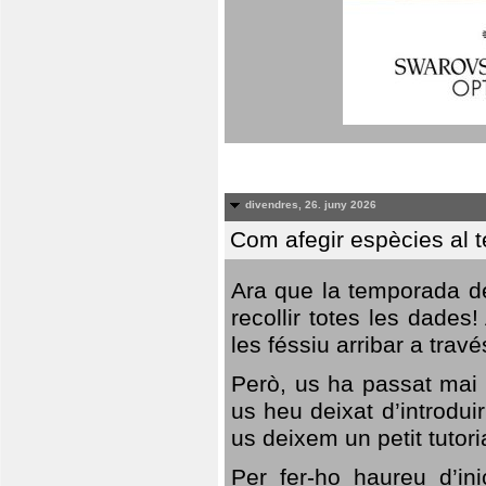
divendres, 26. juny 2026
Com afegir espècies al 
Ara que la temporada de
recollir totes les dades
les féssiu arribar a trav
Però, us ha passat mai 
us heu deixat d’introdu
us deixem un petit tutor
Per fer-ho haureu d’in