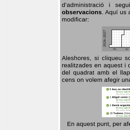
d’administració i se
observacions
. Aquí us 
modificar:
Aleshores, si cliqueu s
realitzades en aquest i
del quadrat amb el llap
cens on volem afegir un
En aquest punt, per af