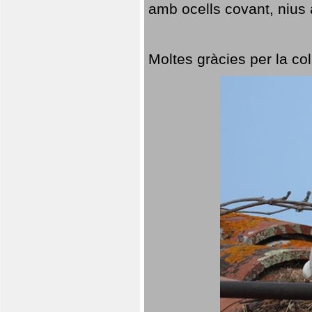
amb ocells covant, nius a
Moltes gràcies per la col