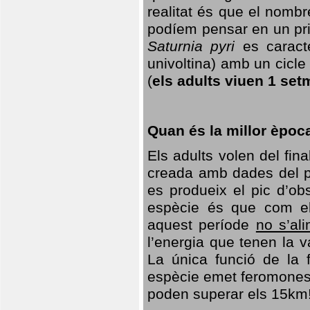
realitat és que el nomb
podíem pensar en un princ
Saturnia pyri
es caracte
univoltina) amb un cicle 
(
els adults viuen 1 set
Quan és la millor èpoc
Els adults volen del fin
creada amb dades del po
es produeix el pic d’ob
espècie és que com el
aquest període
no s’al
l’energia que tenen la 
La única funció de la f
espècie emet feromones
poden superar els 15km