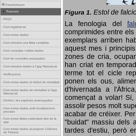
Estadístiques
Estol de falci
Figura 1.
Tutorials
-
FAQS
La fenologia del
fa
-
Com registrar-se
comprimides entre els o
-
Com entrar dades
exemplars arriben habi
-
Com introduir una llista completa
aquest mes i principis
-
Com consultar i editar dades
zones de cria, ocupan
-
Com fer consultes avançades
han criat en tempora
-
Com introduir dades a l'app NaturaList
terme tot el cicle rep
-
Verificacions
ponen els ous, alime
-
Com entrar dades al mòdul de mortalitat
d'hivernada a l'Àfric
-
Com entrar dades de mortalitat a l'app
NaturaList
començat a volar! Sí, 
-
Ornitho i les espècies amenaçades
assolir pesos molt supe
-
Com entrar dades amb localitzacions
precises
acabar de créixer. Per 
-
Com entrar llistes estàndard des de la
"buidat" massiu dels a
app
tardes d'estiu, però e
-
Com entrar dades al projecte Colònies
de Falciots