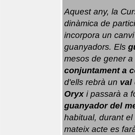
Aquest any, la Cur
dinàmica de partici
incorpora un canvi
guanyadors. 
Els 
g
conjuntament a 
d'ells rebrà un 
val
Oryx
 i passarà a f
guanyador del m
habitual, durant el 
mateix acte es farà