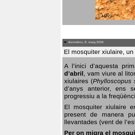
divendres, 8. maig 2026
El mosquiter xiulaire, u
A l’inici d’aquesta pr
d’abril
, vam viure al li
xiulaires (
Phylloscopus s
d’anys anterior, ens s
progressiu a la freqüènc
El mosquiter xiulaire 
present de manera pun
llevantades (vent de l’est
Per on migra el mosquit