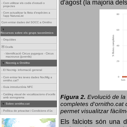
d'agost (la majoria del
-
Com utilitzar els codis d'estudi o
projectes
-
Com actualitzar la llista d'espècies a
l'app NaturaList
Com entrar dades del SOCC a Ornitho
Recursos sobre els grups taxonòmics
-
Orquídies
Ocells
-
Identificació Circus pygargus - Circus
macrourus (juvenils)
Nocmig a Ornitho
-
El Nocmig- informació general
-
Com entrar les teves dades NocMig a
ornitho.cat?
-
Guia introductòria NFC
-
Catàleg visual de vocalitzacions d'ocells
Figura 2.
Evolució de la
amb sonograma
completes d’ornitho.cat q
Sobre ornitho.cat
permet visualitzar fàcilm
-
Política de privacitat i Condicions d'ús
Els falciots són una 