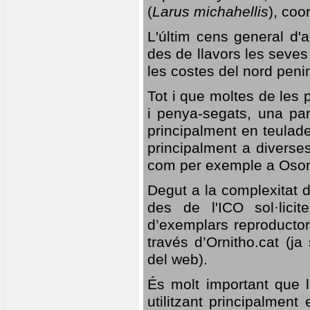
(
Larus michahellis
), coo
L'últim cens general d'a
des de llavors les seves
les costes del nord peni
Tot i que moltes de les p
i penya-segats, una par
principalment en teulad
principalment a diverses
com per exemple a Oso
Degut a la complexitat d
des de l'ICO sol·lici
d’exemplars reproductor
través d’Ornitho.cat (ja
del web).
És molt important que 
utilitzant principalment