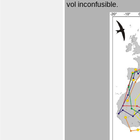
vol inconfusible.