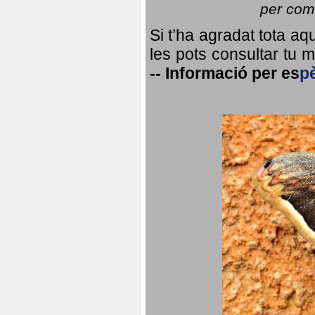
per coma
Si t’ha agradat tota a
les pots consultar tu ma
--
Informació per
es
p