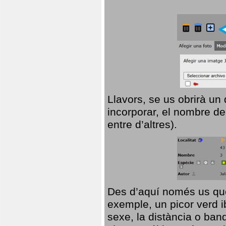
Llavors, se us obrirà un
incorporar, el nombre de
entre d’altres).
Des d’aquí només us que
exemple, un picor verd ib
sexe, la distància o ba