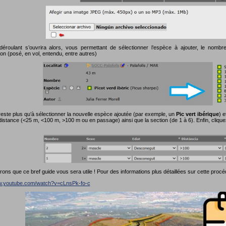
roulant s’ouvrira alors, vous permettant de sélectionner l’espèce à ajouter, le nombre 
on (posé, en vol, entendu, entre autres)
reste plus qu’à sélectionner la nouvelle espèce ajoutée (par exemple, un
Pic vert ibérique
) e
distance (<25 m, <100 m, >100 m ou en passage) ainsi que la section (de 1 à 6). Enfin, cliqu
ns que ce bref guide vous sera utile ! Pour des informations plus détaillées sur cette procé
ww.youtube.com/watch?v=cLnsPk-fo-c