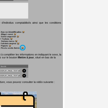
d’individus comptabilisés ainsi que les conditions
t à compléter les informations en indiquant le sexe, la
ez sur le bouton
Mettre à jour
, situé en bas de la
dure, vous pouvez consulter la vidéo suivante :