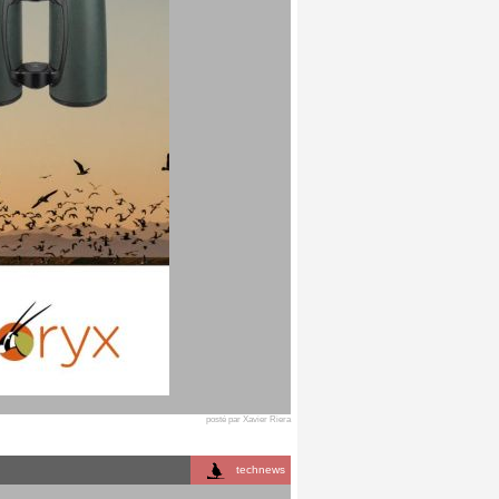
posté par Xavier Riera
technews