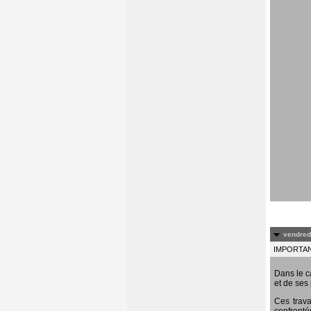
vendredi
IMPORTANT
Dans le c
et de ses 
Ces trava