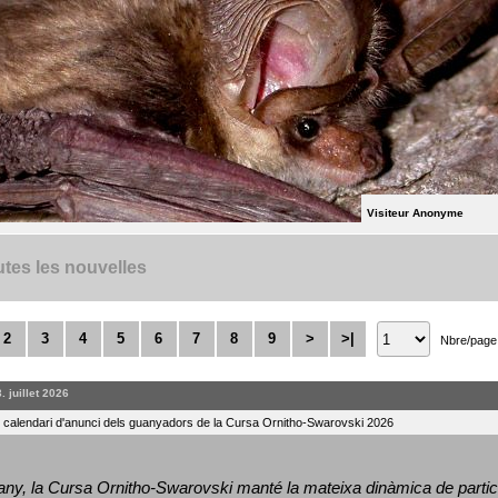
Visiteur Anonyme
tes les nouvelles
2
3
4
5
6
7
8
9
>
>|
Nbre/page
. juillet 2026
l calendari d'anunci dels guanyadors de la Cursa Ornitho-Swarovski 2026
ny, la Cursa Ornitho-Swarovski manté la mateixa dinàmica de particip