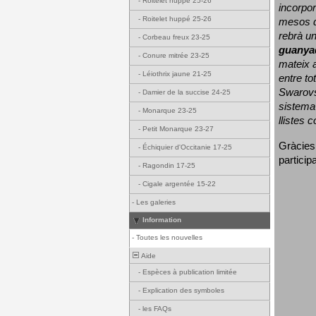
-
Roitelet huppé 25-26
incorpor
-
Roitelet huppé 25-26
mesos d
rebrà un
-
Corbeau freux 23-25
guanya
-
Conure mitrée 23-25
mateix a
-
Léiothrix jaune 21-25
entre to
Swarovs
-
Damier de la succise 24-25
sistema 
-
Monarque 23-25
llistes 
-
Petit Monarque 23-27
Gràcies
-
Échiquier d'Occitanie 17-25
particip
-
Ragondin 17-25
-
Cigale argentée 15-22
-
Les galeries
Information
-
Toutes les nouvelles
Aide
-
Espèces à publication limitée
-
Explication des symboles
-
les FAQs