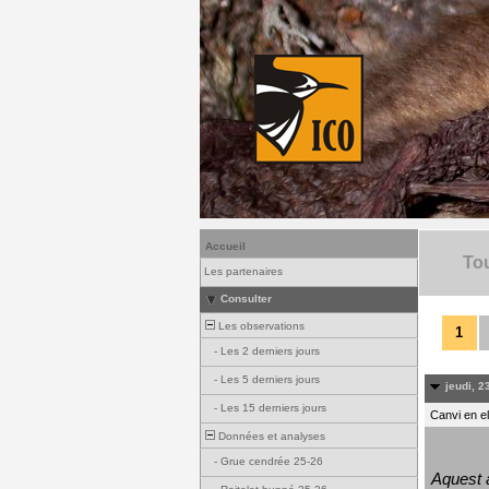
Accueil
Tou
Les partenaires
Consulter
Les observations
1
-
Les 2 derniers jours
-
Les 5 derniers jours
jeudi, 23
-
Les 15 derniers jours
Canvi en e
Données et analyses
-
Grue cendrée 25-26
Aquest a