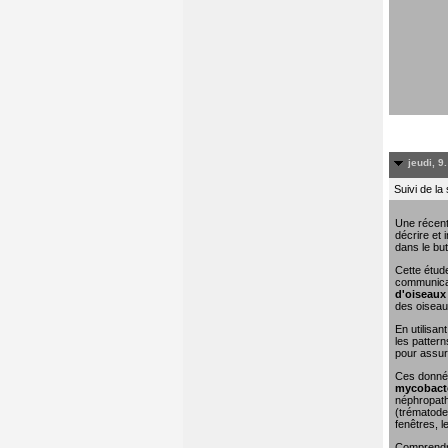
jeudi, 9
Suivi de la
Une récent
décrire et 
dans le but
Cette étude
communicat
d'oiseaux 
des oiseau
En utilisa
les pattern
pour assure
Ces donn
mycobacté
néphropathi
(trématodes
fenêtres, l
Comprendre 