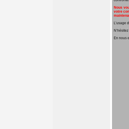
confronté
Nous vous
votre con
mainten
L’usage d
N’hésitez
En nous e