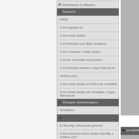
Statistiques d'utilisation
Tutoriels
-
FAQS
-
Com registrar-se
-
Com entrar dades
-
Com introduir una llista completa
-
Com consultar i editar dades
-
Com fer consultes avançades
-
Com introduir dades a l'app NaturaList
-
Verificacions
-
Com entrar dades al mòdul de mortalitat
-
Com entrar dades de mortalitat a l'app
NaturaList
Groupes taxonomiques
-
Orchidées
-
El Nocmig- informació general
vendredi
-
Com entrar les teves dades NocMig a
ornitho.cat?