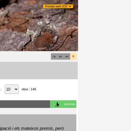
Portals web ICO
ca
es
en
fr
nbre : 149
 :
avinews
ació i els mateixos premis, però 