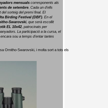
nyadors mensuals
 corresponents als 
nts de setembre
. Cada un d'ells 
 del sorteig del premi final. 
El 
lta Birding Festival (DBF)
. En el 
nitho-Swarovski
, que serà escollit 
ptik EL 10x42
, patrocinats per 
nyadors. La participació a la cursa, el 
 encara sou a temps d'entar tantes 
sa Ornitho-Swarovski, i molta sort a tots els 