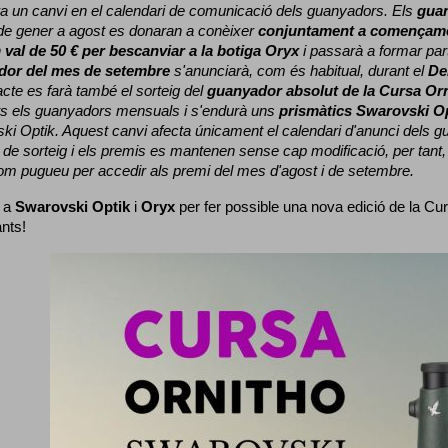
a un canvi en el calendari de comunicació dels guanyadors. 
Els 
gua
e gener a agost es donaran a conèixer 
conjuntament a començame
 
val de 50 € per bescanviar a la botiga Oryx
 i passarà a formar part
dor del mes de setembre
 s'anunciarà, com és habitual, durant el 
De
cte es farà també el sorteig del 
guanyador absolut de la Cursa Or
ts els guanyadors mensuals i s'endurà uns 
prismàtics Swarovski O
ki Optik. 
Aquest canvi afecta únicament el calendari d'anunci dels gua
de sorteig i els premis es mantenen sense cap modificació, per tant,
com pugueu per accedir als premi del mes d'agost i de setembre.
 a 
Swarovski Optik
 i 
Oryx
 per fer possible una nova edició de la Cur
ants!