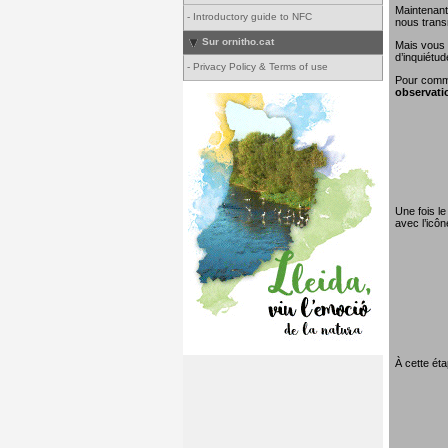
Maintenant
-
Introductory guide to NFC
nous transm
Sur ornitho.cat
Mais vous 
d’inquiétud
-
Privacy Policy & Terms of use
Pour comme
observati
Une fois le
avec l’icô
À cette éta