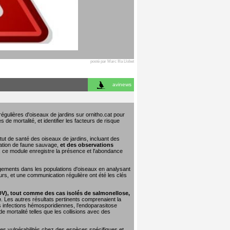
posté par Marc Illa Llobet
avinews
égulières d'oiseaux de jardins sur ornitho.cat pour
 de mortalité, et identifier les facteurs de risque
tut de santé des oiseaux de jardins, incluant des
tation de faune sauvage,
et des observations
e, ce module enregistre la présence et l'abondance
ngements dans les populations d'oiseaux en analysant
urs, et une communication régulière ont été les clés
DV), tout comme des cas isolés de salmonellose,
e
. Les autres résultats pertinents comprenaient la
les infections hémosporidiennes, l’endoparasitose
 mortalité telles que les collisions avec des
 les vulnérabilités chez des espèces spécifiques et