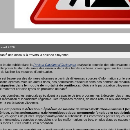
. avril 2026
 santé des oiseaux à travers la science citoyenne
e étude publiée dans la
Revista Catalana d’Ornitologia
analyse le potentiel des observations r
interpréter le statut de santé des oiseaux dans des habitats urbains, investiguer sur les causes
 de faciliter les mesures d'atténuation.
 est basée sur des données obtenues à partir de différentes sources d'information sur le sta
ions directes avec les auteur.rices, des admissions d'oiseaux dans des centres de réhabili
signalées dans le module de mortalité de ornitho.cat
. Grâce à la participation citoyenn
x montrant certains types de problème de santé.
nt ces données, les auteur.rices évaluent la capacité de tels programmes à détecter des cha
s d'évolution et la variabilité régionale. Des réponses rapides, de bons retours aux observate
r la participation citoyenne.
ées
ont permis la détection d'épidémie de maladie de Newcastle/Orthoavulavirus 1 (N
riose, coligranulomatose, gale knemidocoptique, pneumonie fongique et septicémi
e, les kystes de plumes, l’hyperparathyroïdie nutritionnelle, les infestations par les tiques, 
, nématodes, cestodes et coccidies), et les malformations du bec, en plus d’autres causes de
es morts sur les routes, et la prédation.
les causes de mortalité est un outil essentiel pour la conservation car cela aide à identifier