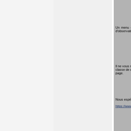
Un menu dé
d’observati
Il ne vous 
classe de 
page.
Nous espéro
https://w