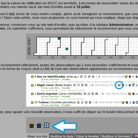
 que la saison de nidification du SOCC est terminée, il est temps de rassembler toutes les
ettre vos relevés via le site web d’ornitho avant le
15 juillet
.
est-il déjà arrivé de vous rendre compte, après avoir enregistré un recensement, que vou
e ! Dans cette article, nous vous proposons un court tutoriel qui vous explique, étape par ét
ncer, connectez-vous au site web d’ornitho, puis accédez à la rubrique
Administration
, e
ons
. Un calendrier s’affichera, vous permettant de sélectionner le recensement que vous souh
 recensement sélectionné, toutes les observations qui y sont associées s’afficheront et vous 
ne en forme de crayon situé à côté de l’une des observations appartenant au recensement au
pe, pour ajouter une nouvelle observation, il vous suffit de cliquer sur le bouton bleu portant