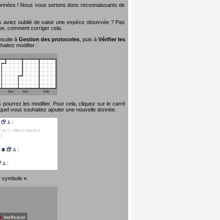
 données ! Nous vous serions donc reconnaissants de
s aviez oublié de saisir une espèce observée ? Pas
ape, comment corriger cela.
nsuite à
Gestion des protocoles
, puis à
Vérifier les
aitez modifier :
pourrez les modifier. Pour cela, cliquez sur le carré
quel vous souhaitez ajouter une nouvelle donnée.
 le symbole
+
.