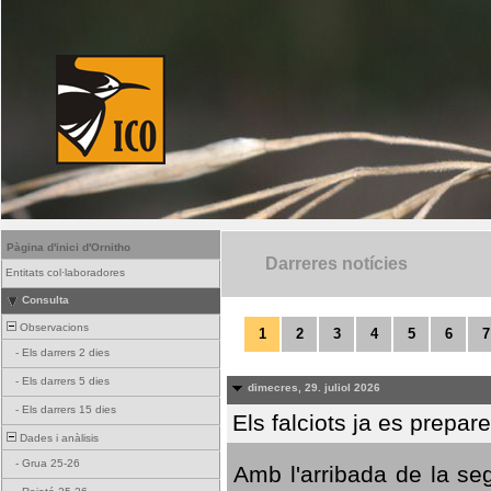
Pàgina d'inici d'Ornitho
Darreres notícies
Entitats col·laboradores
Consulta
Observacions
1
2
3
4
5
6
7
-
Els darrers 2 dies
-
Els darrers 5 dies
dimecres, 29. juliol 2026
-
Els darrers 15 dies
Els falciots ja es prepar
Dades i anàlisis
-
Grua 25-26
Amb l'arribada de la se