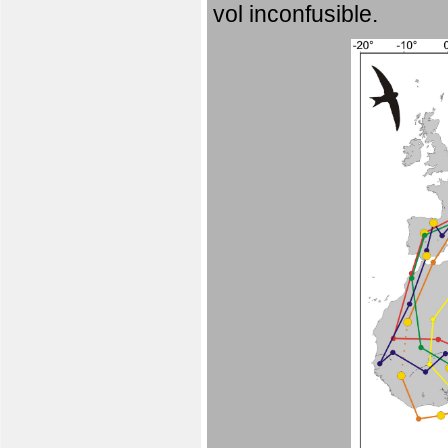
vol inconfusible.