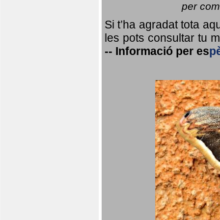
per coma
Si t’ha agradat tota a
les pots consultar tu ma
--
Informació per
es
p