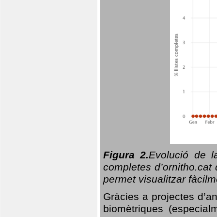
Figura 2.
Evolució de l
completes d’ornitho.cat 
permet visualitzar fàcilm
Gràcies a projectes d’a
biomètriques (especialm