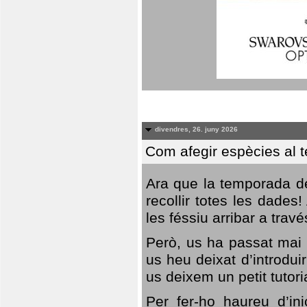
divendres, 26. juny 2026
Com afegir espècies al 
Ara que la temporada de
recollir totes les dades
les féssiu arribar a trav
Però, us ha passat mai 
us heu deixat d’introdu
us deixem un petit tutor
Per fer-ho haureu d’in