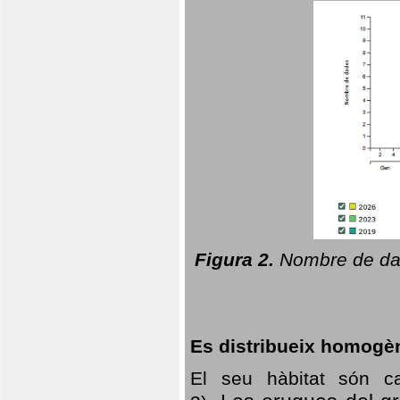
Figura 2.
Nombre de dad
Es distribueix homogè
El seu hàbitat són c