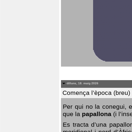
dilluns, 18. maig 2026
Comença l’època (breu) d
Per qui no la conegui, 
que la
papallona
(i l’in
Es tracta d’una papallo
meridional i nord d’Àfri