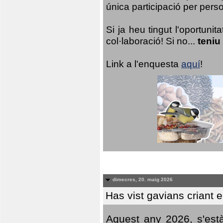
única participació per person
Si ja heu tingut l'oportuni
col·laboració! Si no...
teniu
Link a l'enquesta
aquí
!
dimecres, 20. maig 2026
Has vist gavians criant 
Aquest any 2026, s'est