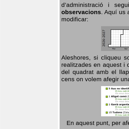
d’administració i se
observacions
. Aquí us 
modificar:
Aleshores, si cliqueu s
realitzades en aquest i
del quadrat amb el llap
cens on volem afegir un
En aquest punt, per af