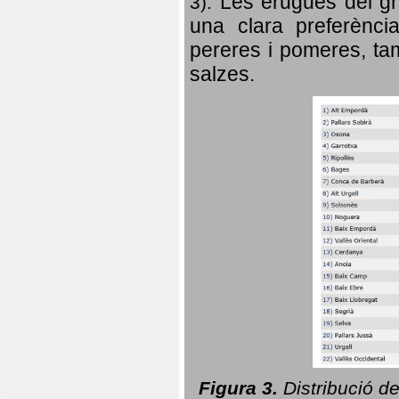
Les erugues del gr
3).
una clara preferència
pereres i pomeres, tam
salzes.
Figura 3.
Distribució d