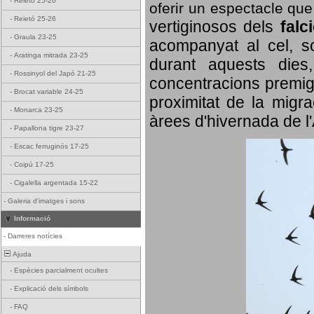
-
Reietó 25-26
oferir un espectacle qu
-
Reietó 25-26
vertiginosos dels
falc
-
Graula 23-25
acompanyat al cel, so
-
Aratinga mitrada 23-25
durant aquests dies
-
Rossinyol del Japó 21-25
concentracions premigr
-
Brocat variable 24-25
proximitat de la migra
-
Monarca 23-25
àrees d'hivernada de l
-
Papallona tigre 23-27
-
Escac ferruginós 17-25
-
Coipú 17-25
-
Cigalella argentada 15-22
-
Galeria d'imatges i sons
Informació
-
Darreres notícies
Ajuda
-
Espècies parcialment ocultes
-
Explicació dels símbols
-
FAQ