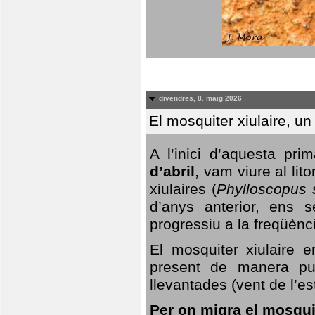
divendres, 8. maig 2026
El mosquiter xiulaire, u
A l’inici d’aquesta pr
d’abril
, vam viure al li
xiulaires (
Phylloscopus s
d’anys anterior, ens s
progressiu a la freqüènc
El mosquiter xiulaire 
present de manera pun
llevantades (vent de l’est
Per on migra el mosquit