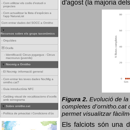
d'agost (la majoria del
-
Com utilitzar els codis d'estudi o
projectes
-
Com actualitzar la llista d'espècies a
l'app NaturaList
Com entrar dades del SOCC a Ornitho
Recursos sobre els grups taxonòmics
-
Orquídies
Ocells
-
Identificació Circus pygargus - Circus
macrourus (juvenils)
Nocmig a Ornitho
-
El Nocmig- informació general
-
Com entrar les teves dades NocMig a
ornitho.cat?
-
Guia introductòria NFC
-
Catàleg visual de vocalitzacions d'ocells
Figura 2.
Evolució de la
amb sonograma
completes d’ornitho.cat q
Sobre ornitho.cat
permet visualitzar fàcilm
-
Política de privacitat i Condicions d'ús
Els falciots són una 