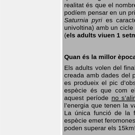
realitat és que el nomb
podíem pensar en un princ
Saturnia pyri
es caracte
univoltina) amb un cicle 
(
els adults viuen 1 set
Quan és la millor èpoc
Els adults volen del fin
creada amb dades del po
es produeix el pic d’ob
espècie és que com el
aquest període
no s’al
l’energia que tenen la 
La única funció de la f
espècie emet feromones
poden superar els 15km