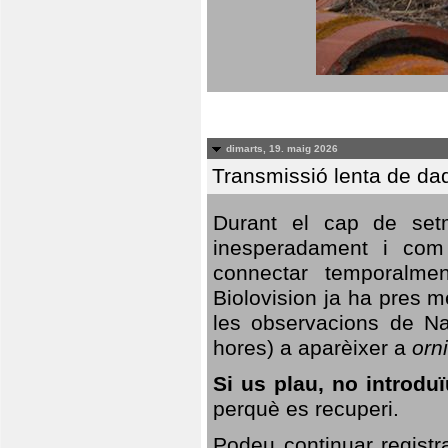
dimarts, 19. maig 2026
Transmissió lenta de da
Durant el cap de setm
inesperadament i com 
connectar temporalme
Biolovision ja ha pres 
les observacions de Na
hores) a aparèixer a
orni
Si us plau, no introd
perquè es recuperi.
Podeu continuar registr