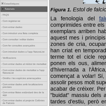
Estadístiques
Estol de falci
Figura 1.
Tutorials
-
FAQS
La fenologia del
fa
-
Com registrar-se
comprimides entre els o
-
Com entrar dades
exemplars arriben habi
-
Com introduir una llista completa
aquest mes i principis
-
Com consultar i editar dades
zones de cria, ocupan
-
Com fer consultes avançades
han criat en tempora
-
Com introduir dades a l'app NaturaList
terme tot el cicle rep
-
Verificacions
ponen els ous, alime
-
Com entrar dades al mòdul de mortalitat
d'hivernada a l'Àfric
-
Com entrar dades de mortalitat a l'app
NaturaList
començat a volar! Sí, 
-
Ornitho i les espècies amenaçades
assolir pesos molt supe
-
Com entrar dades amb localitzacions
precises
acabar de créixer. Per 
-
Com entrar llistes estàndard des de la
"buidat" massiu dels a
app
tardes d'estiu, però e
-
Com entrar dades al projecte Colònies
de Falciots