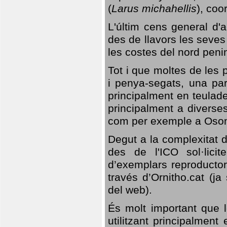
(
Larus michahellis
), coo
L'últim cens general d'a
des de llavors les seves
les costes del nord peni
Tot i que moltes de les p
i penya-segats, una par
principalment en teulad
principalment a diverses
com per exemple a Oso
Degut a la complexitat d
des de l'ICO sol·lici
d’exemplars reproductor
través d’Ornitho.cat (ja
del web).
És molt important que 
utilitzant principalment