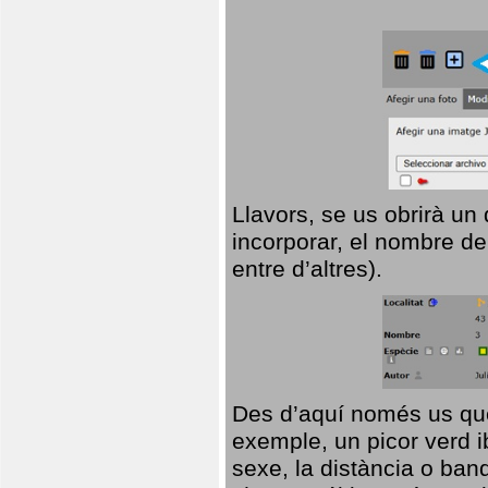
Llavors, se us obrirà un
incorporar, el nombre de
entre d’altres).
Des d’aquí només us que
exemple, un picor verd ib
sexe, la distància o ba