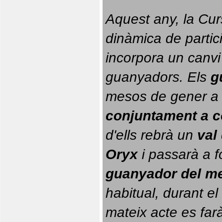
Aquest any, la Cur
dinàmica de partici
incorpora un canvi
guanyadors. 
Els 
g
conjuntament a 
d'ells rebrà un 
val
Oryx
 i passarà a f
guanyador del m
habitual, durant el 
mateix acte es farà