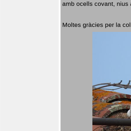
amb ocells covant, nius a
Moltes gràcies per la col