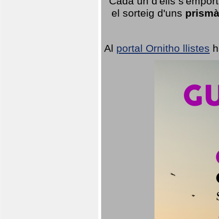
Cada un d'ells s'emport
el sorteig d'uns
prismà
Al
portal Ornitho llistes
h