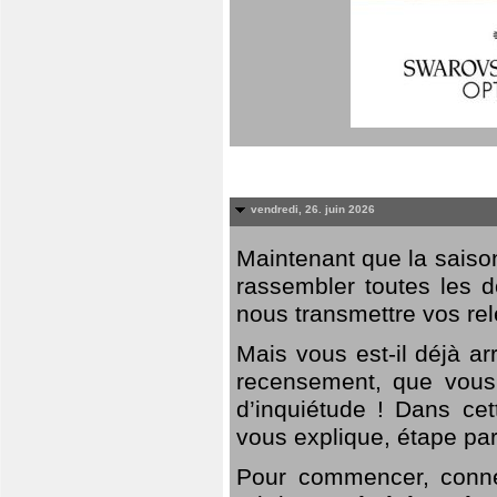
vendredi, 26. juin 2026
Maintenant que la saison
rassembler toutes les 
nous transmettre vos rel
Mais vous est-il déjà a
recensement, que vous
d’inquiétude ! Dans cet
vous explique, étape par
Pour commencer, connec