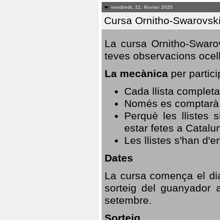
vendredi, 21. février 2025
Cursa Ornitho-Swarovsk
La cursa Ornitho-Swarov
teves observacions ocell
La mecànica
per partici
Cada llista completa
Només es comptarà u
Perquè les llistes 
estar fetes a Catalu
Les llistes s'han d'e
Dates
La cursa comença el dia
sorteig del guanyador 
setembre.
Sorteig