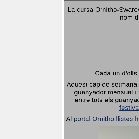
La cursa Ornitho-Swarovs
nom d
Cada un d'ells
Aquest cap de setmana 1
guanyador mensual i t
entre tots els guany
festiva
Al
portal Ornitho llistes
h