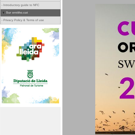
-
Introductory guide to NFC
Sur ornitho.cat
-
Privacy Policy & Terms of use