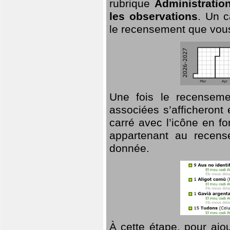
rubrique
Administratio
les observations
. Un c
le recensement que vous
Une fois le recensemen
associées s’afficheront 
carré avec l’icône en f
appartenant au recens
donnée.
À cette étape, pour ajou