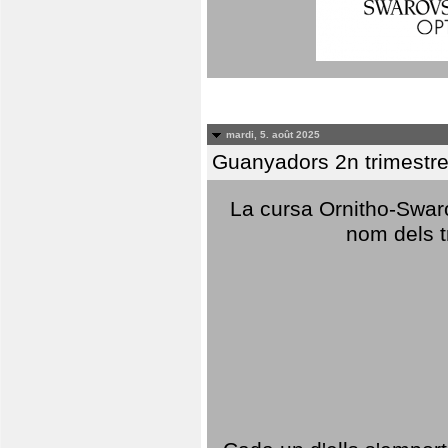
mardi, 5. août 2025
Guanyadors 2n trimestre
La cursa Ornitho-Swaro
nom dels t