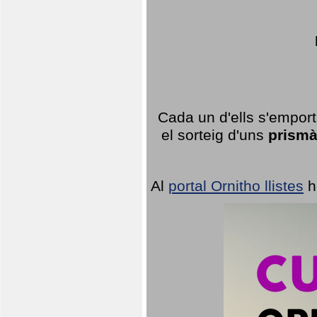
Cada un d'ells s'emport
el sorteig d'uns
prismà
Al
portal Ornitho llistes
h