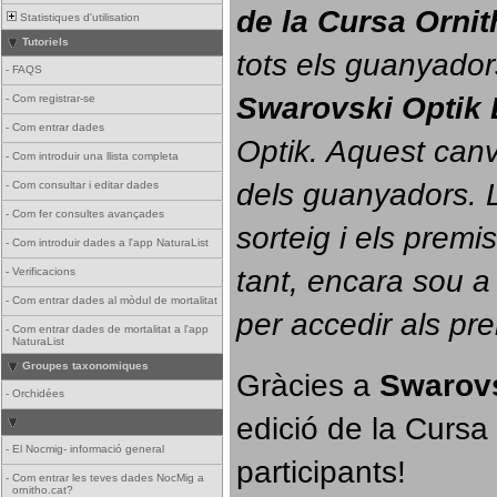
de la Cursa Orni
Statistiques d'utilisation
Tutoriels
tots els guanyador
-
FAQS
Swarovski Optik 
-
Com registrar-se
-
Com entrar dades
Optik. 
Aquest canvi
-
Com introduir una llista completa
dels guanyadors. La
-
Com consultar i editar dades
-
Com fer consultes avançades
sorteig i els prem
-
Com introduir dades a l'app NaturaList
tant, encara sou a
-
Verificacions
-
Com entrar dades al mòdul de mortalitat
per accedir als pr
-
Com entrar dades de mortalitat a l'app
NaturaList
Groupes taxonomiques
Gràcies a 
Swarovs
-
Orchidées
edició de la Cursa 
-
El Nocmig- informació general
participants!
-
Com entrar les teves dades NocMig a
ornitho.cat?