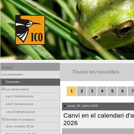
Accueil
Toutes les nouvelles
Les partenaires
Consulter
Les observations
1
2
3
4
5
6
7
-
Les 2 derniers jours
-
Les 5 derniers jours
jeudi, 23. juillet 2026
-
Les 15 derniers jours
Canvi en el calendari d
Données et analyses
2026
-
Grue cendrée 25-26