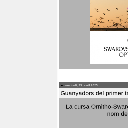
vendredi, 25. avril 2025
Guanyadors del primer t
La cursa Ornitho-Swaro
nom del