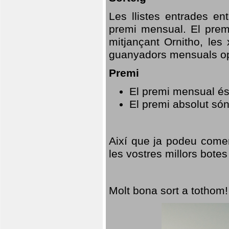
Les llistes entrades en
premi mensual. El prem
mitjançant Ornitho, les 
guanyadors mensuals opt
Premi
El premi mensual és
El premi absolut só
Així que ja podeu comen
les vostres millors botes
Molt bona sort a tothom!