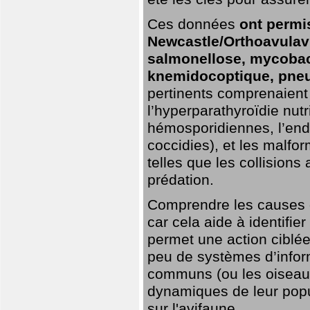
Ces données
ont permi
Newcastle/Orthoavulavi
salmonellose, mycobac
knemidocoptique, pneu
pertinents comprenaient 
l’hyperparathyroïdie nutri
hémosporidiennes, l’end
coccidies), et les malfo
telles que les collisions
prédation.
Comprendre les causes de
car cela aide à identifie
permet une action ciblée
peu de systèmes d’inform
communs (ou les oiseaux
dynamiques de leur popu
sur l'avifaune.