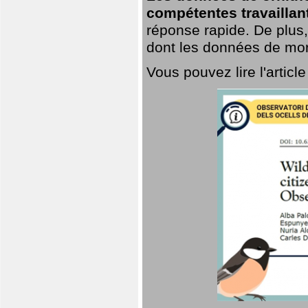
compétentes travaillan
réponse rapide. De plus,
dont les données de mort
Vous pouvez lire l'artic