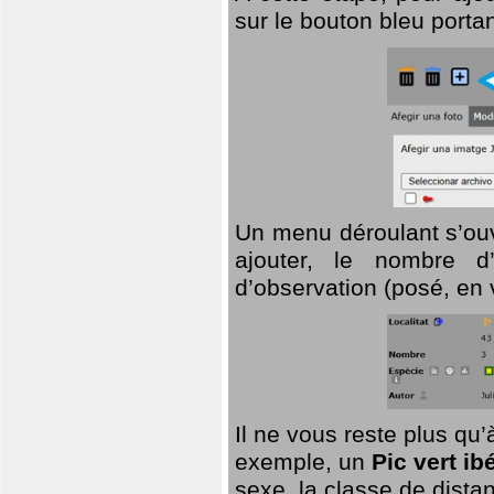
sur le bouton bleu porta
Un menu déroulant s’ouv
ajouter, le nombre d’
d’observation (posé, en 
Il ne vous reste plus qu
exemple, un
Pic vert ib
sexe, la classe de dist