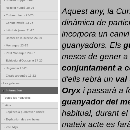
-
Roitelet huppé 25-26
-
Roitelet huppé 25-26
Aquest any, la Cur
-
Corbeau freux 23-25
dinàmica de partici
-
Conure mitrée 23-25
-
Léiothrix jaune 21-25
incorpora un canvi
-
Damier de la succise 24-25
guanyadors. 
Els 
g
-
Monarque 23-25
-
Petit Monarque 23-27
-
Échiquier d'Occitanie 17-25
conjuntament a 
-
Ragondin 17-25
-
Cigale argentée 15-22
d'ells rebrà un 
val
-
Les galeries
Oryx
 i passarà a f
Information
-
Toutes les nouvelles
guanyador del m
Aide
habitual, durant el 
-
Espèces à publication limitée
-
Explication des symboles
mateix acte es farà
-
les FAQs