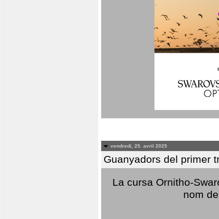
vendredi, 25. avril 2025
Guanyadors del primer t
La cursa Ornitho-Swaro
nom del