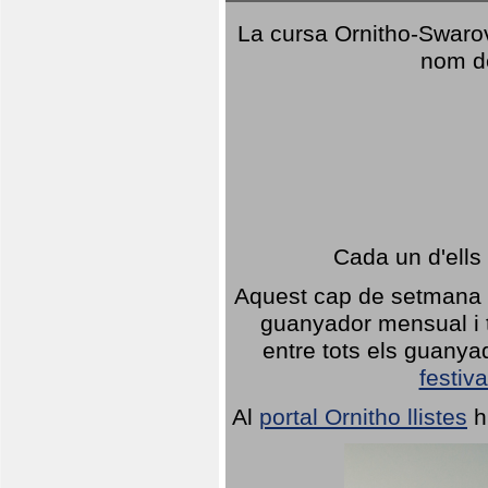
La cursa Ornitho-Swarovs
nom d
Cada un d'ells
Aquest cap de setmana 1
guanyador mensual i t
entre tots els guany
festiva
Al
portal Ornitho llistes
h