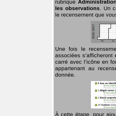
rubrique
Administratio
les observations
. Un c
le recensement que vous
Une fois le recensemen
associées s’afficheront 
carré avec l’icône en f
appartenant au recens
donnée.
À cette étape, pour ajou