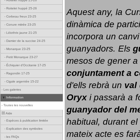
-
Roitelet huppé 25-26
-
Roitelet huppé 25-26
Aquest any, la Cur
-
Corbeau freux 23-25
dinàmica de partici
-
Conure mitrée 23-25
-
Léiothrix jaune 21-25
incorpora un canvi
-
Damier de la succise 24-25
guanyadors. 
Els 
g
-
Monarque 23-25
-
Petit Monarque 23-27
-
Échiquier d'Occitanie 17-25
conjuntament a 
-
Ragondin 17-25
-
Cigale argentée 15-22
d'ells rebrà un 
val
-
Les galeries
Oryx
 i passarà a f
Information
-
Toutes les nouvelles
guanyador del m
Aide
habitual, durant el 
-
Espèces à publication limitée
-
Explication des symboles
mateix acte es farà
-
les FAQs