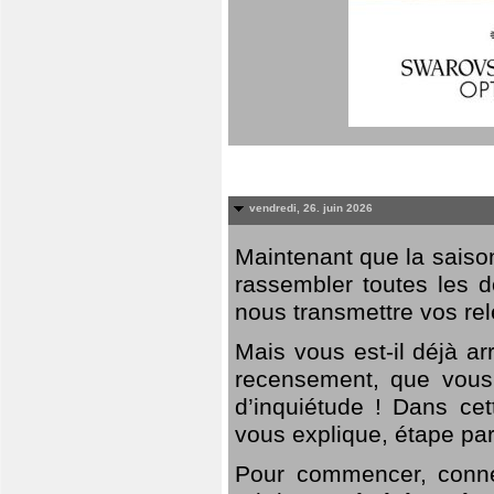
vendredi, 26. juin 2026
Maintenant que la saison
rassembler toutes les 
nous transmettre vos rel
Mais vous est-il déjà a
recensement, que vous
d’inquiétude ! Dans cet
vous explique, étape par
Pour commencer, connec