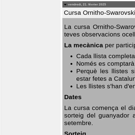
vendredi, 21. février 2025
Cursa Ornitho-Swarovsk
La cursa Ornitho-Swarov
teves observacions ocell
La mecànica
per partici
Cada llista completa
Només es comptarà u
Perquè les llistes 
estar fetes a Catalu
Les llistes s'han d'e
Dates
La cursa comença el dia
sorteig del guanyador 
setembre.
Sorteig