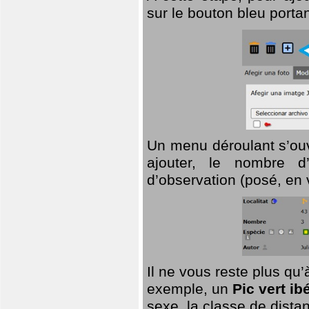
sur le bouton bleu porta
Un menu déroulant s’ouv
ajouter, le nombre d’
d’observation (posé, en 
Il ne vous reste plus qu
exemple, un
Pic vert ib
sexe, la classe de dist