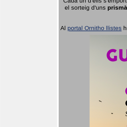
Cada un d'ells s'emport
el sorteig d'uns
prismà
Al
portal Ornitho llistes
h