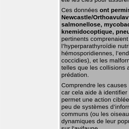
Ces données
ont permi
Newcastle/Orthoavulavi
salmonellose, mycobac
knemidocoptique, pneu
pertinents comprenaient 
l’hyperparathyroïdie nutri
hémosporidiennes, l’end
coccidies), et les malfo
telles que les collisions
prédation.
Comprendre les causes de
car cela aide à identifie
permet une action ciblée
peu de systèmes d’inform
communs (ou les oiseaux
dynamiques de leur popu
sur l'avifaune.