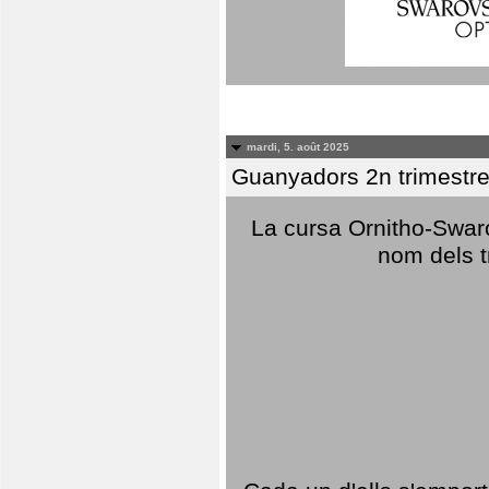
mardi, 5. août 2025
Guanyadors 2n trimestre
La cursa Ornitho-Swaro
nom dels t