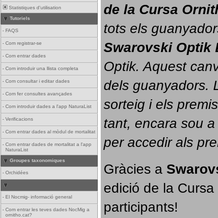
de la Cursa Orni
Statistiques d'utilisation
Tutoriels
tots els guanyador
-
FAQS
Swarovski Optik 
-
Com registrar-se
-
Com entrar dades
Optik. 
Aquest canvi
-
Com introduir una llista completa
dels guanyadors. La
-
Com consultar i editar dades
-
Com fer consultes avançades
sorteig i els prem
-
Com introduir dades a l'app NaturaList
tant, encara sou a
-
Verificacions
-
Com entrar dades al mòdul de mortalitat
per accedir als pr
-
Com entrar dades de mortalitat a l'app
NaturaList
Groupes taxonomiques
Gràcies a 
Swarovs
-
Orchidées
edició de la Cursa 
-
El Nocmig- informació general
participants!
-
Com entrar les teves dades NocMig a
ornitho.cat?