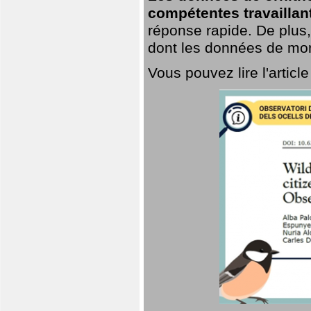
compétentes travaillan
réponse rapide. De plus,
dont les données de mort
Vous pouvez lire l'artic