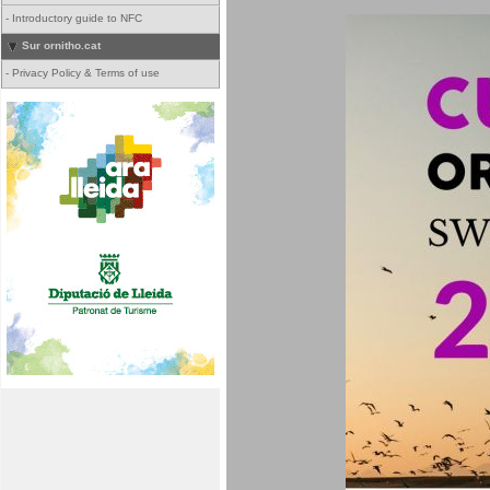
-
Introductory guide to NFC
Sur ornitho.cat
-
Privacy Policy & Terms of use