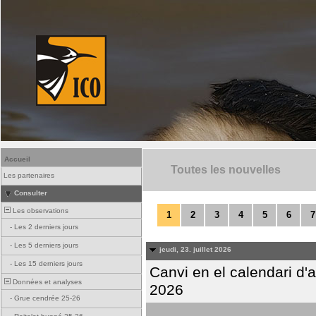
Accueil
Toutes les nouvelles
Les partenaires
Consulter
Les observations
1
2
3
4
5
6
7
-
Les 2 derniers jours
-
Les 5 derniers jours
jeudi, 23. juillet 2026
-
Les 15 derniers jours
Canvi en el calendari d
Données et analyses
2026
-
Grue cendrée 25-26