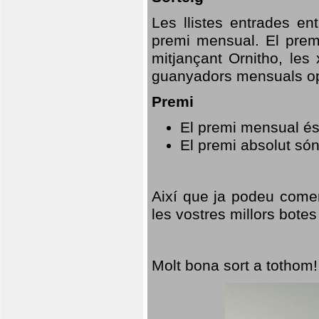
Les llistes entrades en
premi mensual. El prem
mitjançant Ornitho, les 
guanyadors mensuals opt
Premi
El premi mensual és
El premi absolut só
Així que ja podeu comen
les vostres millors botes
Molt bona sort a tothom!