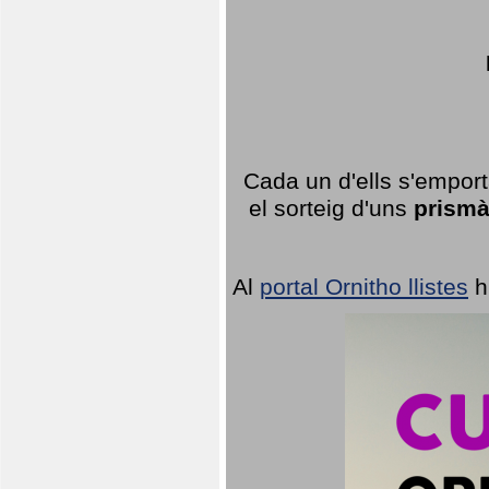
Cada un d'ells s'emport
el sorteig d'uns
prismà
Al
portal Ornitho llistes
h