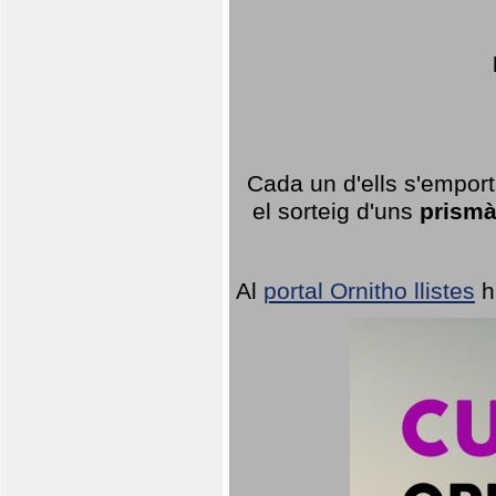
Cada un d'ells s'emport
el sorteig d'uns
prismà
Al
portal Ornitho llistes
h