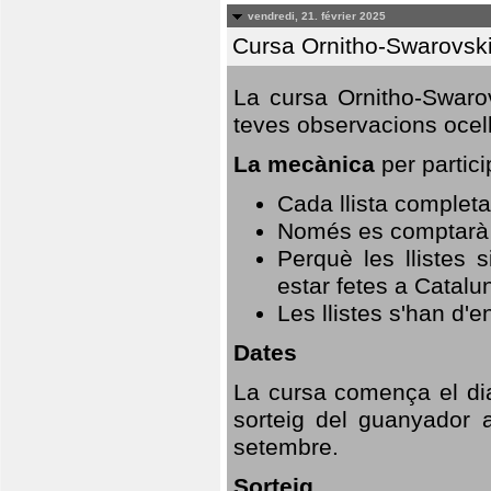
vendredi, 21. février 2025
Cursa Ornitho-Swarovsk
La cursa Ornitho-Swarov
teves observacions ocell
La mecànica
per partici
Cada llista completa
Només es comptarà u
Perquè les llistes 
estar fetes a Catalu
Les llistes s'han d'e
Dates
La cursa comença el dia
sorteig del guanyador 
setembre.
Sorteig