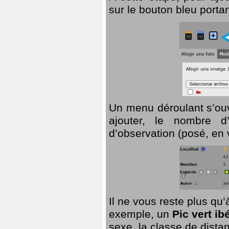
sur le bouton bleu porta
Un menu déroulant s’ouv
ajouter, le nombre d’
d’observation (posé, en 
Il ne vous reste plus qu
exemple, un
Pic vert ib
sexe, la classe de dist