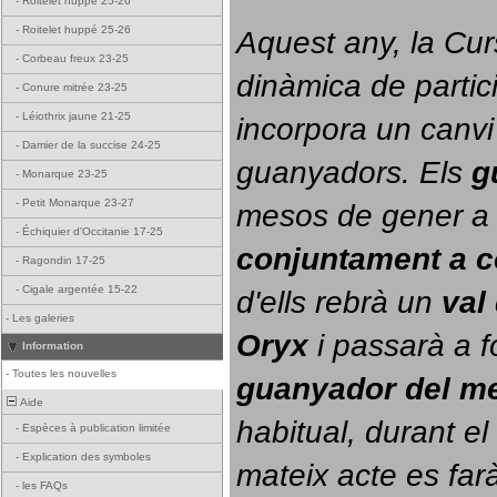
-
Roitelet huppé 25-26
-
Roitelet huppé 25-26
Aquest any, la Cur
-
Corbeau freux 23-25
dinàmica de partici
-
Conure mitrée 23-25
-
Léiothrix jaune 21-25
incorpora un canvi
-
Damier de la succise 24-25
guanyadors. 
Els 
g
-
Monarque 23-25
-
Petit Monarque 23-27
-
Échiquier d'Occitanie 17-25
conjuntament a 
-
Ragondin 17-25
-
Cigale argentée 15-22
d'ells rebrà un 
val
-
Les galeries
Oryx
 i passarà a f
Information
-
Toutes les nouvelles
guanyador del m
Aide
habitual, durant el 
-
Espèces à publication limitée
-
Explication des symboles
mateix acte es farà
-
les FAQs