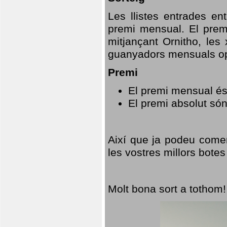
Les llistes entrades en
premi mensual. El prem
mitjançant Ornitho, les 
guanyadors mensuals opt
Premi
El premi mensual és
El premi absolut só
Així que ja podeu comen
les vostres millors botes
Molt bona sort a tothom!