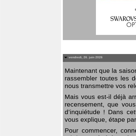
vendredi, 26. juin 2026
Maintenant que la saison
rassembler toutes les 
nous transmettre vos rel
Mais vous est-il déjà a
recensement, que vous
d’inquiétude ! Dans cet
vous explique, étape par
Pour commencer, connec