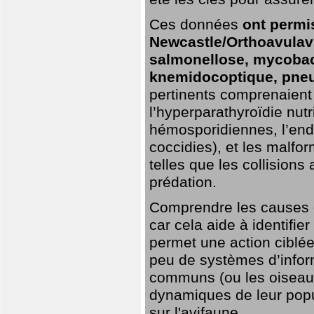
Ces données
ont permi
Newcastle/Orthoavulavi
salmonellose, mycobac
knemidocoptique, pneu
pertinents comprenaient 
l’hyperparathyroïdie nutri
hémosporidiennes, l’end
coccidies), et les malfo
telles que les collisions
prédation.
Comprendre les causes de
car cela aide à identifie
permet une action ciblée
peu de systèmes d’inform
communs (ou les oiseaux
dynamiques de leur popu
sur l'avifaune.