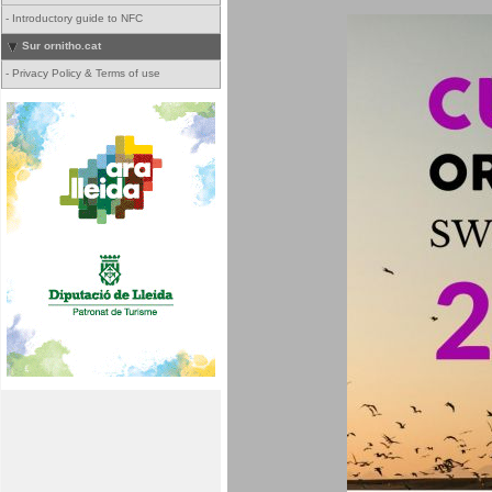
-
Introductory guide to NFC
Sur ornitho.cat
-
Privacy Policy & Terms of use