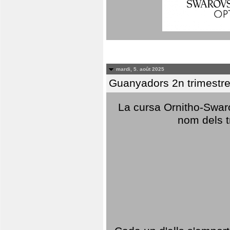
mardi, 5. août 2025
Guanyadors 2n trimestre
La cursa Ornitho-Swaro
nom dels t