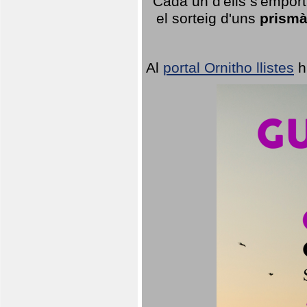
Cada un d'ells s'emport
el sorteig d'uns
prismà
Al
portal Ornitho llistes
h