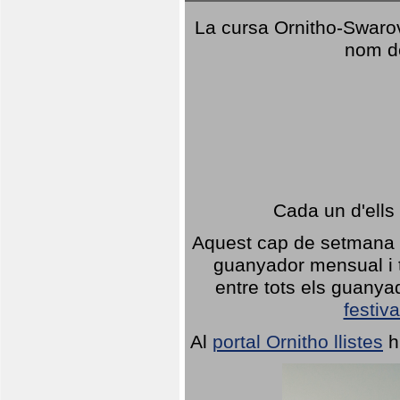
La cursa Ornitho-Swarovs
nom d
Cada un d'ells
Aquest cap de setmana 1
guanyador mensual i t
entre tots els guany
festiva
Al
portal Ornitho llistes
h