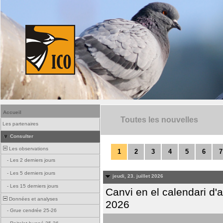
Accueil
Toutes les nouvelles
Les partenaires
Consulter
Les observations
1
2
3
4
5
6
7
-
Les 2 derniers jours
-
Les 5 derniers jours
jeudi, 23. juillet 2026
-
Les 15 derniers jours
Canvi en el calendari d
Données et analyses
2026
-
Grue cendrée 25-26