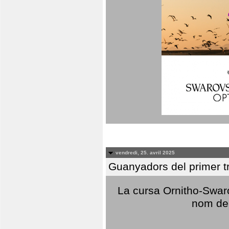
vendredi, 25. avril 2025
Guanyadors del primer t
La cursa Ornitho-Swaro
nom del