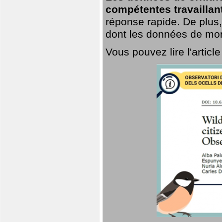
compétentes travaillan
réponse rapide. De plus,
dont les données de mort
Vous pouvez lire l'artic