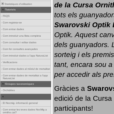
de la Cursa Orni
Statistiques d'utilisation
Tutoriels
tots els guanyador
-
FAQS
Swarovski Optik 
-
Com registrar-se
-
Com entrar dades
Optik. 
Aquest canvi
-
Com introduir una llista completa
dels guanyadors. La
-
Com consultar i editar dades
-
Com fer consultes avançades
sorteig i els prem
-
Com introduir dades a l'app NaturaList
tant, encara sou a
-
Verificacions
-
Com entrar dades al mòdul de mortalitat
per accedir als pr
-
Com entrar dades de mortalitat a l'app
NaturaList
Groupes taxonomiques
Gràcies a 
Swarovs
-
Orchidées
edició de la Cursa 
-
El Nocmig- informació general
participants!
-
Com entrar les teves dades NocMig a
ornitho.cat?