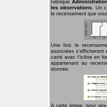
rubrique
Administratio
les observations
. Un c
le recensement que vous
Une fois le recensemen
associées s’afficheront 
carré avec l’icône en f
appartenant au recens
donnée.
À cette étape, pour ajou