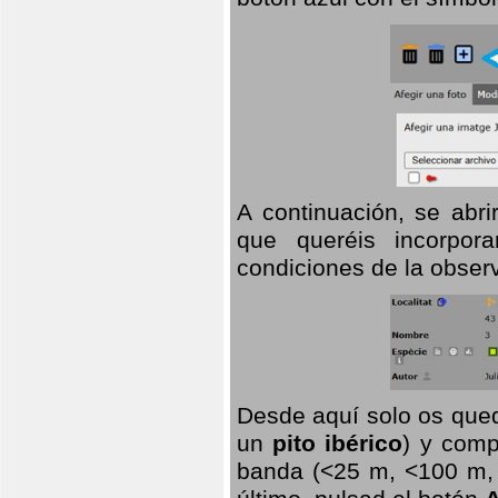
A continuación, se abr
que queréis incorpora
condiciones de la observ
Desde aquí solo os qued
un
pito ibérico
) y comp
banda (<25 m, <100 m, >