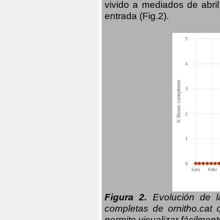
vivido a mediados de abril
entrada (Fig.2).
Figura 2.
Evolución de la
completas de ornitho.cat 
permite visualizar fácilment