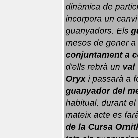
dinàmica de partici
incorpora un canvi
guanyadors. 
Els 
g
conjuntament a 
d'ells rebrà un 
val
Oryx
 i passarà a f
guanyador del m
habitual, durant el 
mateix acte es farà
de la Cursa Orni