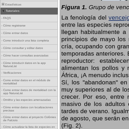
Estadísticas
Figura 1.
Grupo de vence
Tutoriales
La fenología del
vencej
-
FAQS
entre las especies repro
-
Cómo registrarse
llegan habitualmente a 
-
Cómo entrar datos
principios de mayo los 
-
Como introducir una lista completa
cría, ocupando con gran
-
Cómo consultar y editar datos
temporadas anteriores. 
-
Cómo hacer consultas avanzadas
reproductor: establece
-
Cómo introducir datos en la app
NaturaList
alimentan los pollos y
-
Verificaciones
África, ¡A menudo inclu
-
Como entrar datos en el módulo de
Sí, los "abandonan" en
mortalidad
muy superiores al de lo
-
Como entrar datos de mortalidad con la
app NaturaList
crecer. Por eso, entre 
-
Ornitho y las especies amenazadas
masivo de los adultos
-
Cómo entrar datos con localizaciones
tardes de verano. Igual
precisas
de agosto, que serán en
-
Cómo entrar datos al proyecto Colònies
de Falciots
(Fig. 2).
-
Cómo actualizar la lista de especies en