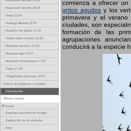
-
Reyezuelo Sencillo 25-26
comienza a ofrecer un
-
Reyezuelo Sencillo 25-26
gritos agudos
y los ver
-
Graja 23-25
primavera y el verano
ciudades, son especialm
-
Aratinga Mitrada 23-25
formación de las prime
-
Ruiseñor del Japón 21-25
agrupaciones anuncian
-
Ondas rojas europea 24-25
conducirá a la especie h
-
Mariposa monarca 23-25
-
Mariposa tigre 23-27
-
Medioluto herrumbrosa 17-25
-
Coipú 17-25
-
Tettigettalna argentata 15-22
-
Galería de imágenes y sonidos
Información
-
Últimas noticias
Ayuda
-
Especies parcialmente ocultas
-
Explicación de los símbolos
-
FAQ