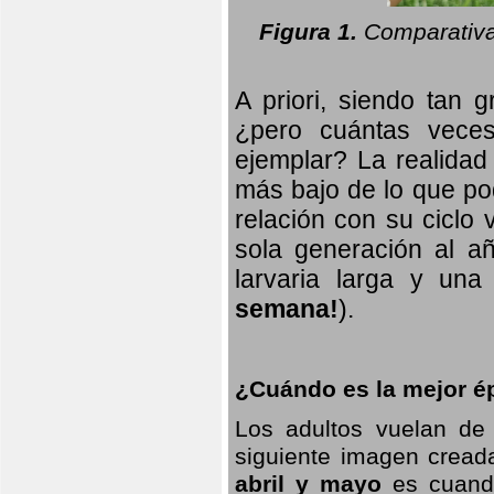
Figura 1.
Comparativa
A priori, siendo tan g
¿pero cuántas veces
ejemplar? La realidad
más bajo de lo que pod
relación con su ciclo v
sola generación al añ
larvaria larga
y una f
semana!
).
¿Cuándo es la mejor ép
Los adultos vuelan de
siguiente imagen creada
abril y mayo
es cuando