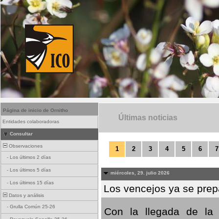
Página de inicio de Ornitho
Últimas noticias
Entidades colaboradoras
Consultar
Observaciones
1
2
3
4
5
6
7
-
Los últimos 2 días
-
Los últimos 5 días
miércoles, 29. julio 2026
-
Los últimos 15 días
Los vencejos ya se prepa
Datos y análisis
-
Grulla Común 25-26
Con la llegada de la 