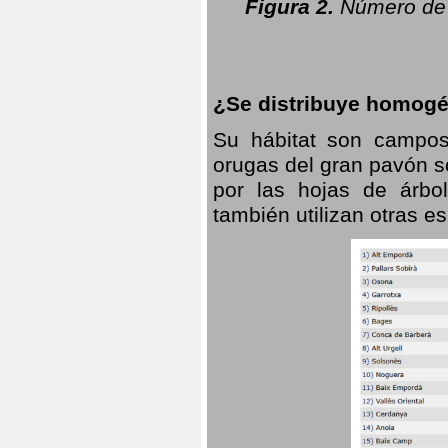
Figura 2.
Número de 
¿Se distribuye homogé
Su hábitat son campos
orugas del gran pavón s
por las hojas de árbo
también utilizan otras 