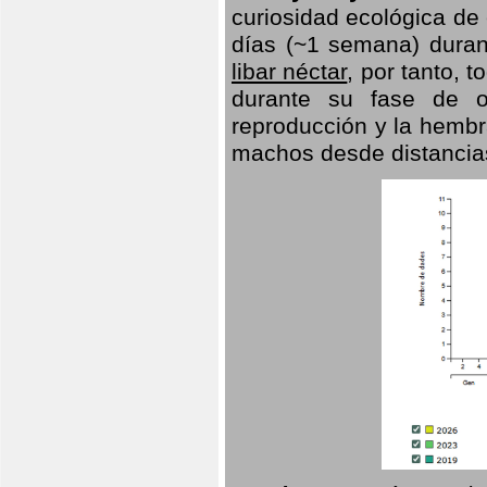
curiosidad ecológica de
días (~1 semana) duran
libar néctar
, por tanto, 
durante su fase de o
reproducción y la hembr
machos desde distancia