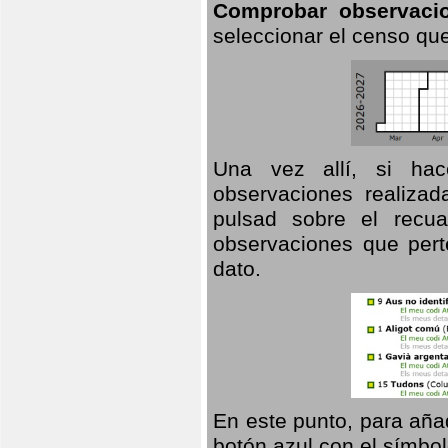
Comprobar observaci
seleccionar el censo que
Una vez allí, si hac
observaciones realizad
pulsad sobre el recua
observaciones que pert
dato.
En este punto, para aña
botón azul con el símbo