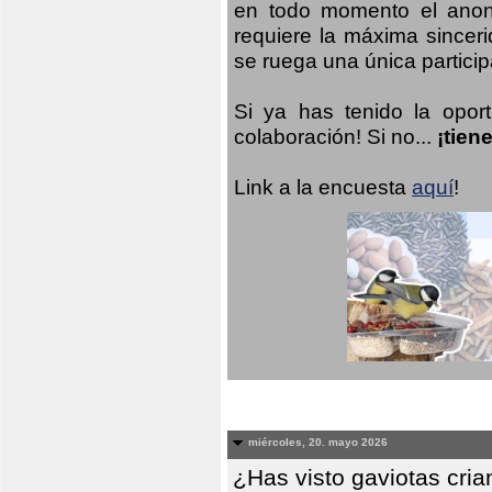
en todo momento el anoni
requiere la máxima sinceri
se ruega una única participa
Si ya has tenido la opor
colaboración! Si no...
¡tien
Link a la encuesta
aquí
!
miércoles, 20. mayo 2026
¿Has visto gaviotas cri