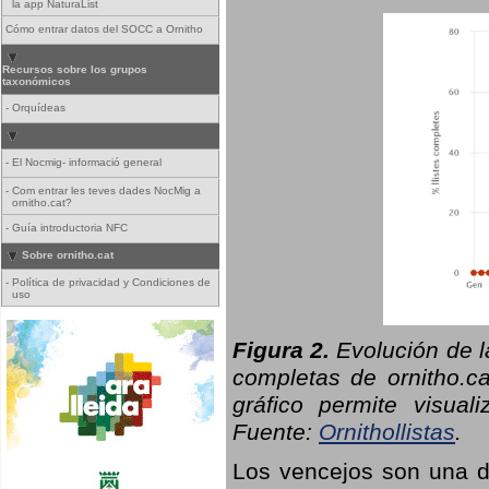
la app NaturaList
Cómo entrar datos del SOCC a Ornitho
Recursos sobre los grupos
taxonómicos
-
Orquídeas
-
El Nocmig- informació general
-
Com entrar les teves dades NocMig a
ornitho.cat?
-
Guía introductoria NFC
Sobre ornitho.cat
-
Política de privacidad y Condiciones de
uso
Figura 2.
Evolución de l
completas de ornitho.ca
gráfico permite visual
Fuente:
Ornithollistas
.
Los vencejos son una de