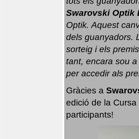
tots els guanyador
Swarovski Optik 
Optik. 
Aquest canvi
dels guanyadors. La
sorteig i els prem
tant, encara sou a
per accedir als pr
Gràcies a 
Swarovs
edició de la Cursa 
participants!