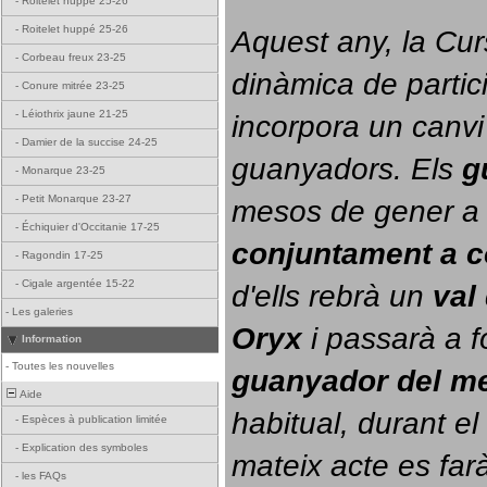
-
Roitelet huppé 25-26
-
Roitelet huppé 25-26
Aquest any, la Cur
-
Corbeau freux 23-25
dinàmica de partici
-
Conure mitrée 23-25
-
Léiothrix jaune 21-25
incorpora un canvi
-
Damier de la succise 24-25
guanyadors. 
Els 
g
-
Monarque 23-25
-
Petit Monarque 23-27
-
Échiquier d'Occitanie 17-25
conjuntament a 
-
Ragondin 17-25
-
Cigale argentée 15-22
d'ells rebrà un 
val
-
Les galeries
Oryx
 i passarà a f
Information
-
Toutes les nouvelles
guanyador del m
Aide
habitual, durant el 
-
Espèces à publication limitée
-
Explication des symboles
mateix acte es farà
-
les FAQs