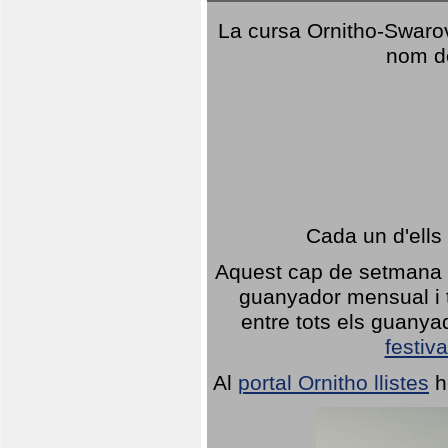
La cursa Ornitho-Swarovs
nom d
Cada un d'ells
Aquest cap de setmana 1
guanyador mensual i t
entre tots els guany
festiva
Al
portal Ornitho llistes
h