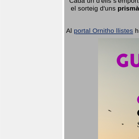
Cada un d'ells s'emport
el sorteig d'uns
prismà
Al
portal Ornitho llistes
h