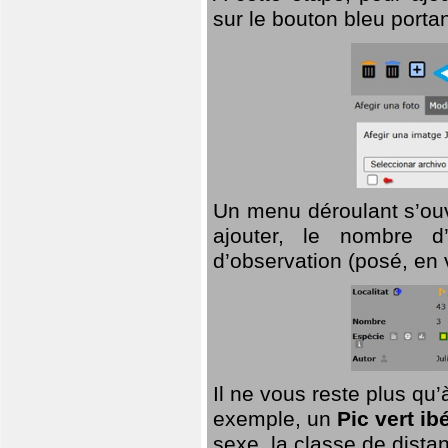
sur le bouton bleu porta
Un menu déroulant s’ouv
ajouter, le nombre d’
d’observation (posé, en 
Il ne vous reste plus qu
exemple, un
Pic vert ib
sexe, la classe de dist