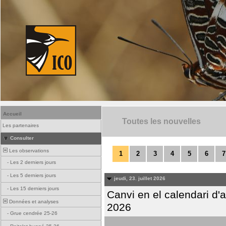
Accueil
Toutes les nouvelles
Les partenaires
Consulter
Les observations
1
2
3
4
5
6
7
-
Les 2 derniers jours
-
Les 5 derniers jours
jeudi, 23. juillet 2026
-
Les 15 derniers jours
Canvi en el calendari d
Données et analyses
2026
-
Grue cendrée 25-26