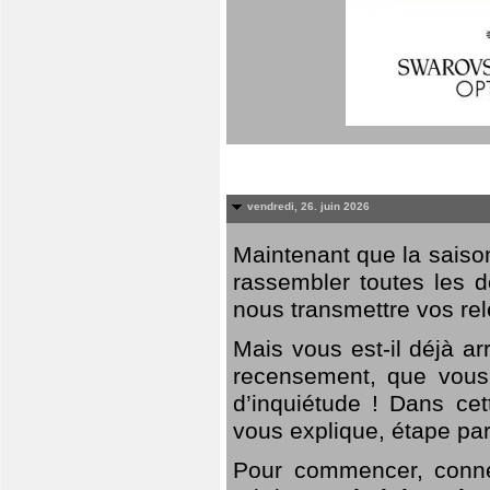
vendredi, 26. juin 2026
Maintenant que la saison
rassembler toutes les 
nous transmettre vos rel
Mais vous est-il déjà a
recensement, que vous
d’inquiétude ! Dans cet
vous explique, étape par
Pour commencer, connec