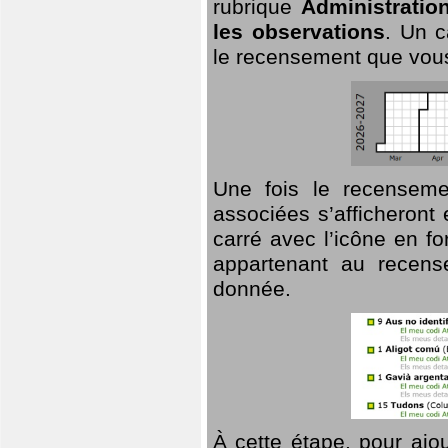
rubrique
Administratio
les observations
. Un c
le recensement que vous
Une fois le recensemen
associées s’afficheront 
carré avec l’icône en f
appartenant au recens
donnée.
À cette étape, pour ajou