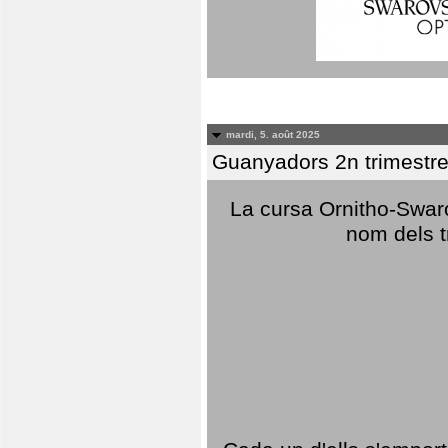
mardi, 5. août 2025
Guanyadors 2n trimestre
La cursa Ornitho-Swaro
nom dels t