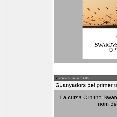
vendredi, 25. avril 2025
Guanyadors del primer t
La cursa Ornitho-Swaro
nom del