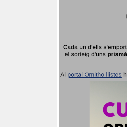
Cada un d'ells s'emport
el sorteig d'uns
prismà
Al
portal Ornitho llistes
h