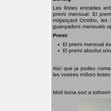
Les llistes entrades en
premi mensual. El prem
mitjançant Ornitho, les 
guanyadors mensuals opt
Premi
El premi mensual és
El premi absolut só
Així que ja podeu comen
les vostres millors botes
Molt bona sort a tothom!