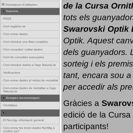
de la Cursa Orni
Statistiques d'utilisation
Tutoriels
tots els guanyador
-
FAQS
Swarovski Optik 
-
Com registrar-se
-
Com entrar dades
Optik. 
Aquest canvi
-
Com introduir una llista completa
dels guanyadors. La
-
Com consultar i editar dades
-
Com fer consultes avançades
sorteig i els prem
-
Com introduir dades a l'app NaturaList
tant, encara sou a
-
Verificacions
-
Com entrar dades al mòdul de mortalitat
per accedir als pr
-
Com entrar dades de mortalitat a l'app
NaturaList
Groupes taxonomiques
Gràcies a 
Swarovs
-
Orchidées
edició de la Cursa 
-
El Nocmig- informació general
participants!
-
Com entrar les teves dades NocMig a
ornitho.cat?