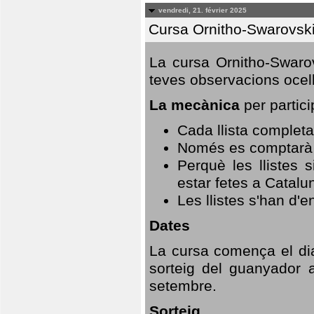
vendredi, 21. février 2025
Cursa Ornitho-Swarovsk
La cursa Ornitho-Swarov
teves observacions ocell
La mecànica
per partici
Cada llista completa
Només es comptarà u
Perquè les llistes 
estar fetes a Catalu
Les llistes s'han d'e
Dates
La cursa comença el dia
sorteig del guanyador 
setembre.
Sorteig