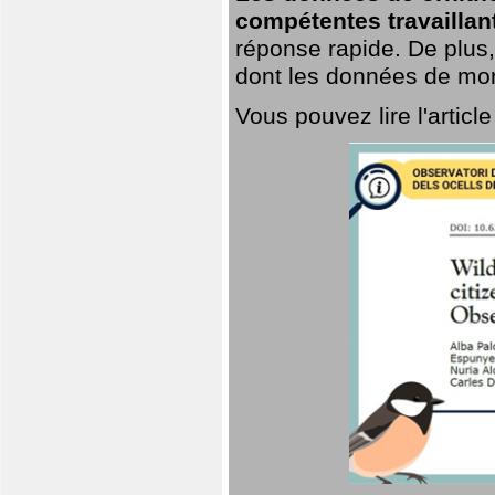
compétentes travaillan
réponse rapide. De plus,
dont les données de mort
Vous pouvez lire l'artic