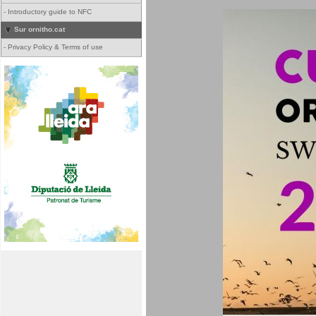
-
Introductory guide to NFC
Sur ornitho.cat
-
Privacy Policy & Terms of use