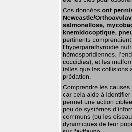
Ces données
ont permi
Newcastle/Orthoavulavi
salmonellose, mycobac
knemidocoptique, pneu
pertinents comprenaient 
l’hyperparathyroïdie nutri
hémosporidiennes, l’end
coccidies), et les malfo
telles que les collisions
prédation.
Comprendre les causes de
car cela aide à identifie
permet une action ciblée
peu de systèmes d’inform
communs (ou les oiseaux
dynamiques de leur popu
sur l'avifaune.