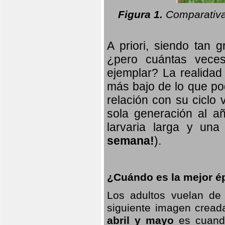
Figura 1.
Comparativa
A priori, siendo tan g
¿pero cuántas veces
ejemplar? La realidad
más bajo de lo que pod
relación con su ciclo v
sola generación al añ
larvaria larga
y una f
semana!
).
¿Cuándo es la mejor ép
Los adultos vuelan de
siguiente imagen creada
abril y mayo
es cuando