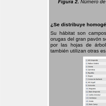
Figura 2.
Número de 
¿Se distribuye homogé
Su hábitat son campos
orugas del gran pavón s
por las hojas de árbo
también utilizan otras 