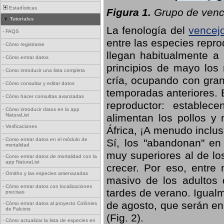
Estadísticas
Figura 1.
Grupo de vence
Tutoriales
La fenología del
vencej
-
FAQS
entre las especies repro
-
Cómo registrarse
llegan habitualmente a 
-
Cómo entrar datos
principios de mayo los 
-
Como introducir una lista completa
cría, ocupando con gran
-
Cómo consultar y editar datos
temporadas anteriores. 
-
Cómo hacer consultas avanzadas
reproductor: establece
-
Cómo introducir datos en la app
NaturaList
alimentan los pollos y
-
Verificaciones
África, ¡A menudo inclu
-
Como entrar datos en el módulo de
Sí, los "abandonan" en
mortalidad
muy superiores al de lo
-
Como entrar datos de mortalidad con la
app NaturaList
crecer. Por eso, entre 
-
Ornitho y las especies amenazadas
masivo de los adultos
-
Cómo entrar datos con localizaciones
tardes de verano. Igual
precisas
de agosto, que serán en
-
Cómo entrar datos al proyecto Colònies
de Falciots
(Fig. 2).
-
Cómo actualizar la lista de especies en