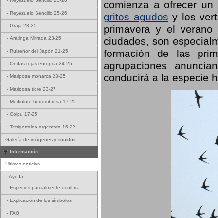
-
Reyezuelo Sencillo 25-26
comienza a ofrecer un
-
Reyezuelo Sencillo 25-26
gritos agudos
y los ver
-
Graja 23-25
primavera y el verano
ciudades, son especialm
-
Aratinga Mitrada 23-25
formación de las prime
-
Ruiseñor del Japón 21-25
agrupaciones anuncian
-
Ondas rojas europea 24-25
conducirá a la especie h
-
Mariposa monarca 23-25
-
Mariposa tigre 23-27
-
Medioluto herrumbrosa 17-25
-
Coipú 17-25
-
Tettigettalna argentata 15-22
-
Galería de imágenes y sonidos
Información
-
Últimas noticias
Ayuda
-
Especies parcialmente ocultas
-
Explicación de los símbolos
-
FAQ