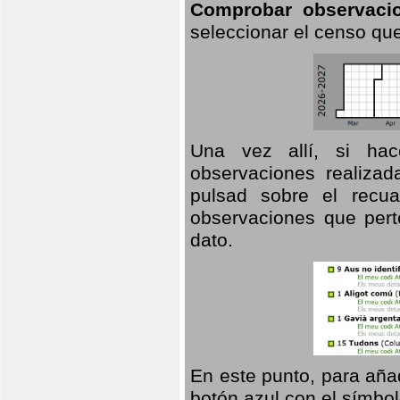
Comprobar observaci
seleccionar el censo que
Una vez allí, si hac
observaciones realizad
pulsad sobre el recua
observaciones que pert
dato.
En este punto, para aña
botón azul con el símbo