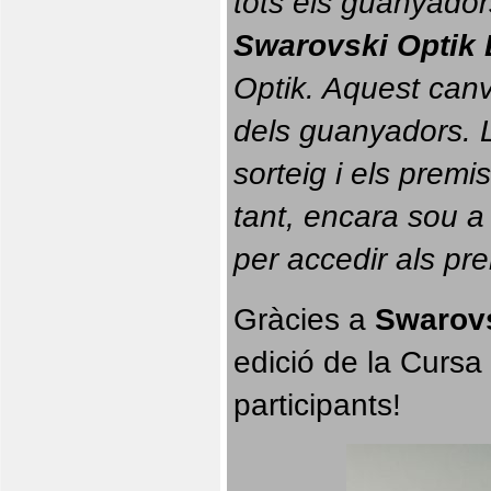
tots els guanyador
Swarovski Optik 
Optik. 
Aquest canvi
dels guanyadors. La
sorteig i els prem
tant, encara sou a
per accedir als pr
Gràcies a 
Swarovs
edició de la Cursa 
participants!