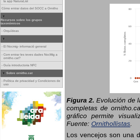
la app NaturaList
Cómo entrar datos del SOCC a Ornitho
Recursos sobre los grupos
taxonómicos
-
Orquídeas
-
El Nocmig- informació general
-
Com entrar les teves dades NocMig a
ornitho.cat?
-
Guía introductoria NFC
Sobre ornitho.cat
-
Política de privacidad y Condiciones de
uso
Figura 2.
Evolución de l
completas de ornitho.ca
gráfico permite visual
Fuente:
Ornithollistas
.
Los vencejos son una de