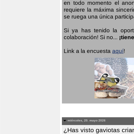
en todo momento el anoni
requiere la máxima sinceri
se ruega una única participa
Si ya has tenido la opor
colaboración! Si no...
¡tien
Link a la encuesta
aquí
!
miércoles, 20. mayo 2026
¿Has visto gaviotas cri