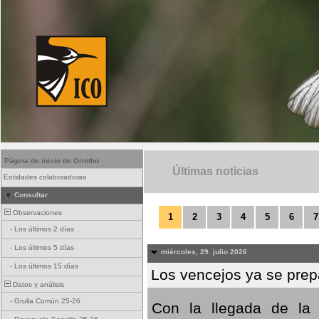
Página de inicio de Ornitho
Últimas noticias
Entidades colaboradoras
Consultar
Observaciones
1
2
3
4
5
6
7
-
Los últimos 2 días
-
Los últimos 5 días
miércoles, 29. julio 2026
-
Los últimos 15 días
Los vencejos ya se prepa
Datos y análisis
-
Grulla Común 25-26
Con la llegada de la 