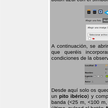
A continuación, se abr
que queréis incorpora
condiciones de la observ
Desde aquí solo os qued
un
pito ibérico
) y comp
banda (<25 m, <100 m, >