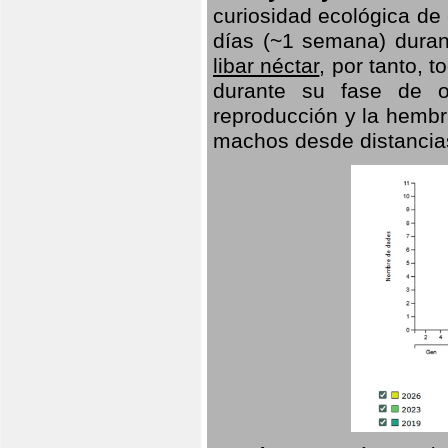
curiosidad ecológica de
días (~1 semana) duran
libar néctar
, por tanto, 
durante su fase de o
reproducción y la hembr
machos desde distancia