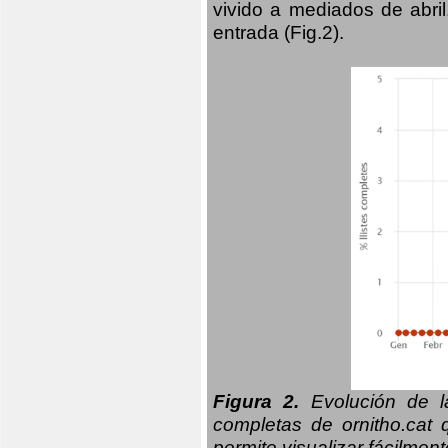
vivido a mediados de abril
entrada (Fig.2).
Figura 2.
Evolución de la
completas de ornitho.cat 
permite visualizar fácilment