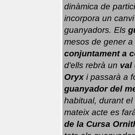
dinàmica de partici
incorpora un canvi
guanyadors. 
Els 
g
conjuntament a 
d'ells rebrà un 
val
Oryx
 i passarà a f
guanyador del m
habitual, durant el 
mateix acte es farà
de la Cursa Orni