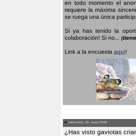
en todo momento el anoni
requiere la máxima sinceri
se ruega una única participa
Si ya has tenido la opor
colaboración! Si no...
¡tien
Link a la encuesta
aquí
!
miércoles, 20. mayo 2026
¿Has visto gaviotas cri