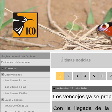
Página de inicio de Ornitho
Últimas noticias
Entidades colaboradoras
Consultar
Observaciones
1
2
3
4
5
6
7
-
Los últimos 2 días
-
Los últimos 5 días
miércoles, 29. julio 2026
-
Los últimos 15 días
Los vencejos ya se prepa
Datos y análisis
-
Grulla Común 25-26
Con la llegada de la 