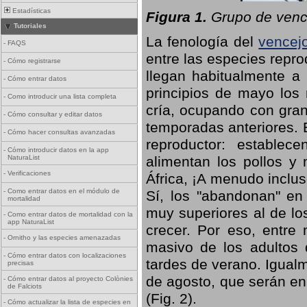
Estadísticas
Figura 1.
Grupo de vence
Tutoriales
La fenología del
vencej
-
FAQS
entre las especies repro
-
Cómo registrarse
llegan habitualmente a 
-
Cómo entrar datos
principios de mayo los 
-
Como introducir una lista completa
cría, ocupando con gran
-
Cómo consultar y editar datos
temporadas anteriores. 
-
Cómo hacer consultas avanzadas
reproductor: establece
-
Cómo introducir datos en la app
NaturaList
alimentan los pollos y
-
Verificaciones
África, ¡A menudo inclu
-
Como entrar datos en el módulo de
Sí, los "abandonan" en
mortalidad
muy superiores al de lo
-
Como entrar datos de mortalidad con la
app NaturaList
crecer. Por eso, entre 
-
Ornitho y las especies amenazadas
masivo de los adultos
-
Cómo entrar datos con localizaciones
tardes de verano. Igual
precisas
de agosto, que serán en
-
Cómo entrar datos al proyecto Colònies
de Falciots
(Fig. 2).
-
Cómo actualizar la lista de especies en