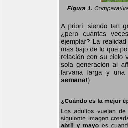
Figura 1.
Comparativa
A priori, siendo tan g
¿pero cuántas veces
ejemplar? La realidad
más bajo de lo que pod
relación con su ciclo v
sola generación al añ
larvaria larga
y una f
semana!
).
¿Cuándo es la mejor ép
Los adultos vuelan de
siguiente imagen creada
abril y mayo
es cuando