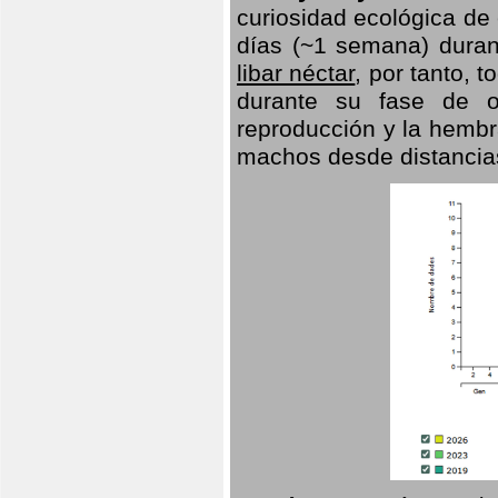
curiosidad ecológica de
días (~1 semana) duran
libar néctar
, por tanto, 
durante su fase de o
reproducción y la hembr
machos desde distancia