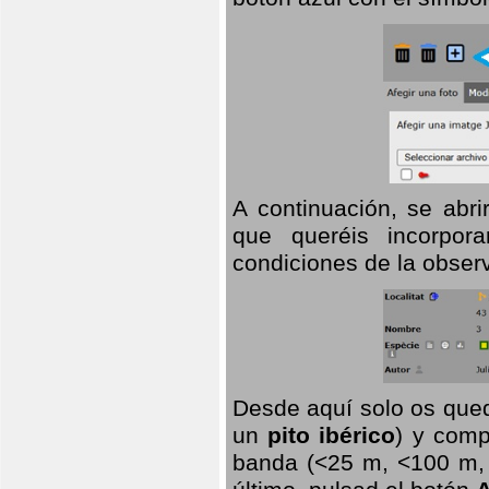
A continuación, se abr
que queréis incorpora
condiciones de la observ
Desde aquí solo os qued
un
pito ibérico
) y comp
banda (<25 m, <100 m, >