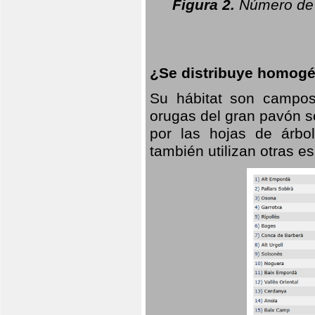
Figura 2.
Número de 
¿Se distribuye homogé
Su hábitat son campos
orugas del gran pavón s
por las hojas de árbo
también utilizan otras 