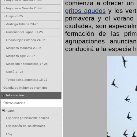
-
Reyezuelo Sencillo 25-26
comienza a ofrecer un
-
Reyezuelo Sencillo 25-26
gritos agudos
y los ver
-
Graja 23-25
primavera y el verano
ciudades, son especialm
-
Aratinga Mitrada 23-25
formación de las prime
-
Ruiseñor del Japón 21-25
agrupaciones anuncian
-
Ondas rojas europea 24-25
conducirá a la especie h
-
Mariposa monarca 23-25
-
Mariposa tigre 23-27
-
Medioluto herrumbrosa 17-25
-
Coipú 17-25
-
Tettigettalna argentata 15-22
-
Galería de imágenes y sonidos
Información
-
Últimas noticias
Ayuda
-
Especies parcialmente ocultas
-
Explicación de los símbolos
-
FAQ