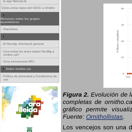
la app NaturaList
Cómo entrar datos del SOCC a Ornitho
Recursos sobre los grupos
taxonómicos
-
Orquídeas
-
El Nocmig- informació general
-
Com entrar les teves dades NocMig a
ornitho.cat?
-
Guía introductoria NFC
Sobre ornitho.cat
-
Política de privacidad y Condiciones de
uso
Figura 2.
Evolución de l
completas de ornitho.ca
gráfico permite visual
Fuente:
Ornithollistas
.
Los vencejos son una de