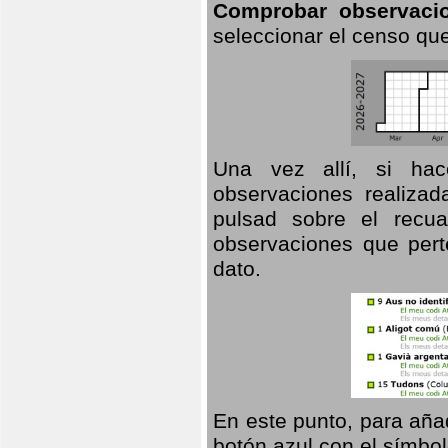
Comprobar observaci
seleccionar el censo que
Una vez allí, si hac
observaciones realizad
pulsad sobre el recua
observaciones que pert
dato.
En este punto, para aña
botón azul con el símbo