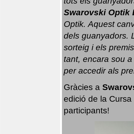
tots els guanyador
Swarovski Optik 
Optik. 
Aquest canvi
dels guanyadors. La
sorteig i els prem
tant, encara sou a
per accedir als pr
Gràcies a 
Swarovs
edició de la Cursa 
participants!