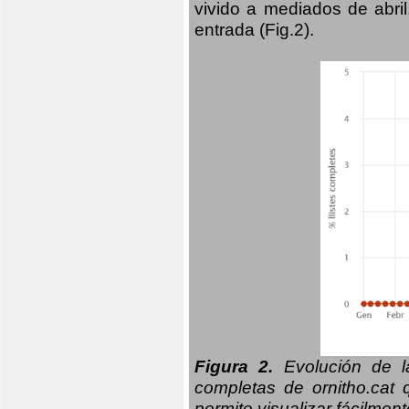
vivido a mediados de abril
entrada (Fig.2).
Figura 2.
Evolución de la
completas de ornitho.cat 
permite visualizar fácilment