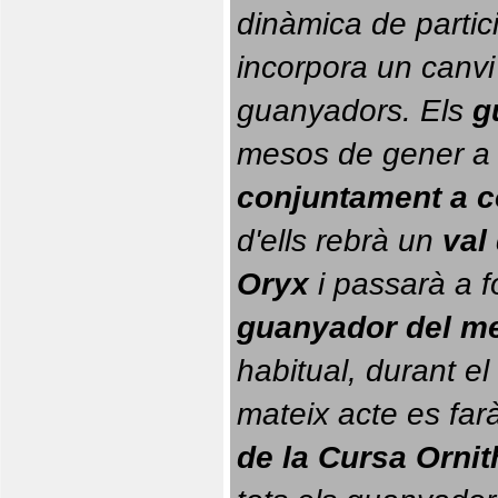
dinàmica de partici
incorpora un canvi
guanyadors. 
Els 
g
conjuntament a 
d'ells rebrà un 
val
Oryx
 i passarà a f
guanyador del m
habitual, durant el 
mateix acte es farà
de la Cursa Orni