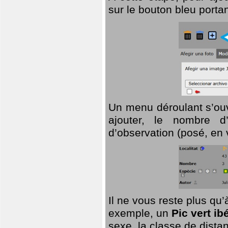
sur le bouton bleu porta
Un menu déroulant s’ouv
ajouter, le nombre d’
d’observation (posé, en 
Il ne vous reste plus qu
exemple, un
Pic vert ib
sexe, la classe de dist