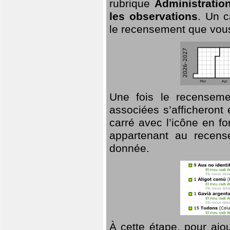
rubrique
Administratio
les observations
. Un c
le recensement que vous
Une fois le recensemen
associées s’afficheront 
carré avec l’icône en f
appartenant au recens
donnée.
À cette étape, pour ajou