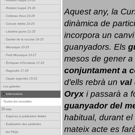
-
Roitelet huppé 25-26
-
Roitelet huppé 25-26
Aquest any, la Cur
-
Corbeau freux 23-25
dinàmica de partici
-
Conure mitrée 23-25
-
Léiothrix jaune 21-25
incorpora un canvi
-
Damier de la succise 24-25
guanyadors. 
Els 
g
-
Monarque 23-25
-
Petit Monarque 23-27
-
Échiquier d'Occitanie 17-25
conjuntament a 
-
Ragondin 17-25
-
Cigale argentée 15-22
d'ells rebrà un 
val
-
Les galeries
Oryx
 i passarà a f
Information
-
Toutes les nouvelles
guanyador del m
Aide
habitual, durant el 
-
Espèces à publication limitée
-
Explication des symboles
mateix acte es farà
-
les FAQs