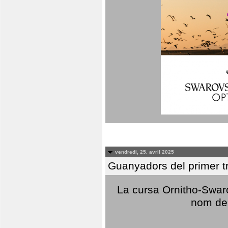
vendredi, 25. avril 2025
Guanyadors del primer t
La cursa Ornitho-Swaro
nom del