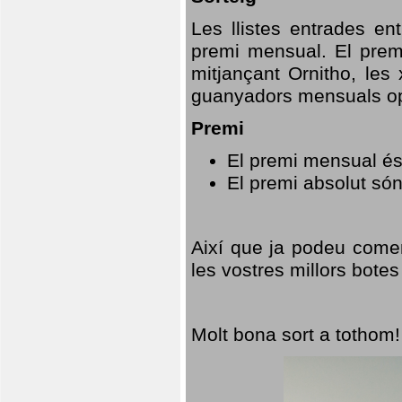
Les llistes entrades en
premi mensual. El prem
mitjançant Ornitho, les 
guanyadors mensuals opt
Premi
El premi mensual és
El premi absolut só
Així que ja podeu comen
les vostres millors botes
Molt bona sort a tothom!