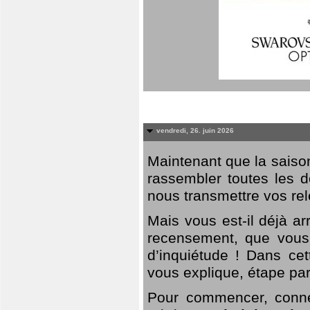
vendredi, 26. juin 2026
Maintenant que la saison
rassembler toutes les 
nous transmettre vos rel
Mais vous est-il déjà a
recensement, que vous
d’inquiétude ! Dans cet
vous explique, étape par
Pour commencer, connec