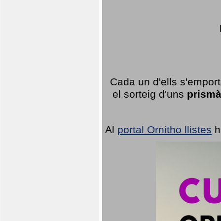
Cada un d'ells s'emport
el sorteig d'uns
prismà
Al
portal Ornitho llistes
h