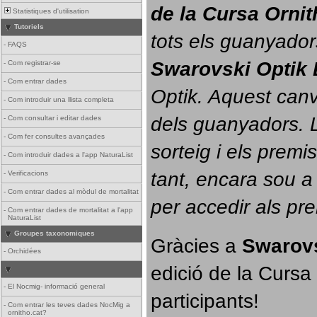
de la Cursa Orni
Statistiques d'utilisation
Tutoriels
tots els guanyador
-
FAQS
Swarovski Optik 
-
Com registrar-se
-
Com entrar dades
Optik. 
Aquest canvi
-
Com introduir una llista completa
dels guanyadors. La
-
Com consultar i editar dades
-
Com fer consultes avançades
sorteig i els prem
-
Com introduir dades a l'app NaturaList
tant, encara sou a
-
Verificacions
-
Com entrar dades al mòdul de mortalitat
per accedir als pr
-
Com entrar dades de mortalitat a l'app
NaturaList
Groupes taxonomiques
Gràcies a 
Swarovs
-
Orchidées
edició de la Cursa 
-
El Nocmig- informació general
participants!
-
Com entrar les teves dades NocMig a
ornitho.cat?