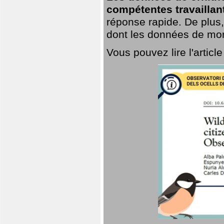
compétentes travaillan
réponse rapide. De plus,
dont les données de mort
Vous pouvez lire l'artic