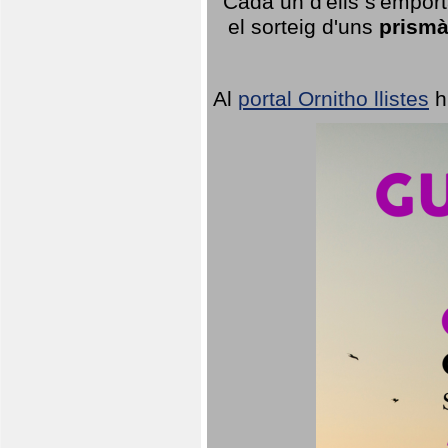
Cada un d'ells s'emport
el sorteig d'uns
prismà
Al
portal Ornitho llistes
h