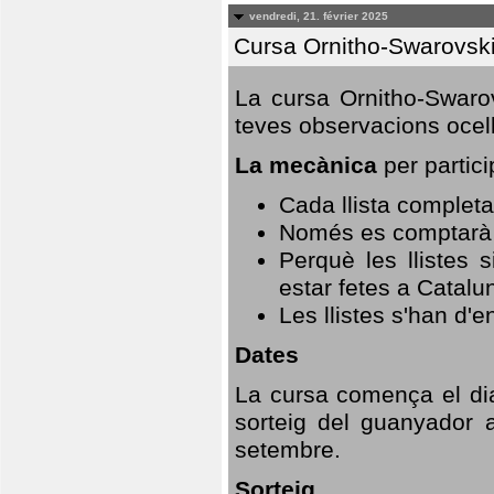
vendredi, 21. février 2025
Cursa Ornitho-Swarovsk
La cursa Ornitho-Swarov
teves observacions ocell
La mecànica
per partici
Cada llista completa
Només es comptarà u
Perquè les llistes 
estar fetes a Catalu
Les llistes s'han d'e
Dates
La cursa comença el dia
sorteig del guanyador 
setembre.
Sorteig