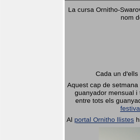
La cursa Ornitho-Swarovs
nom d
Cada un d'ells
Aquest cap de setmana 1
guanyador mensual i t
entre tots els guany
festiva
Al
portal Ornitho llistes
h