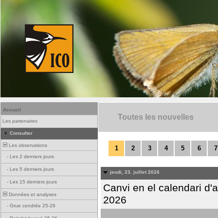
Accueil
Toutes les nouvelles
Les partenaires
Consulter
Les observations
1
2
3
4
5
6
7
-
Les 2 derniers jours
-
Les 5 derniers jours
jeudi, 23. juillet 2026
-
Les 15 derniers jours
Canvi en el calendari d
Données et analyses
2026
-
Grue cendrée 25-26