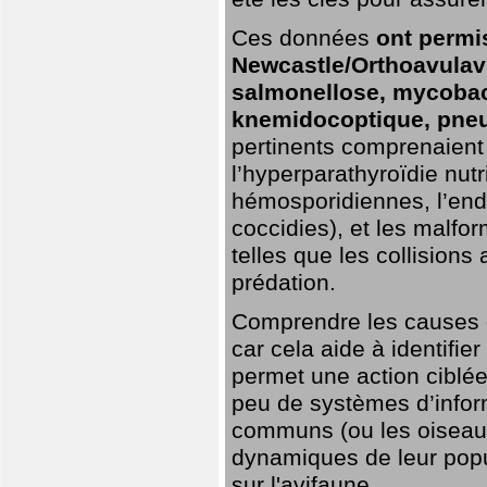
Ces données
ont permi
Newcastle/Orthoavulavi
salmonellose, mycobac
knemidocoptique, pneu
pertinents comprenaient 
l’hyperparathyroïdie nutri
hémosporidiennes, l’end
coccidies), et les malfo
telles que les collisions
prédation.
Comprendre les causes de
car cela aide à identifie
permet une action ciblée
peu de systèmes d’inform
communs (ou les oiseaux
dynamiques de leur popu
sur l'avifaune.