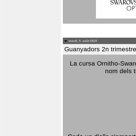
mardi, 5. août 2025
Guanyadors 2n trimestre
La cursa Ornitho-Swaro
nom dels t