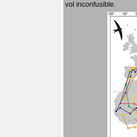
vol inconfusible.