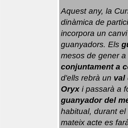
Aquest any, la Cur
dinàmica de partici
incorpora un canvi
guanyadors. 
Els 
g
conjuntament a 
d'ells rebrà un 
val
Oryx
 i passarà a f
guanyador del m
habitual, durant el 
mateix acte es farà