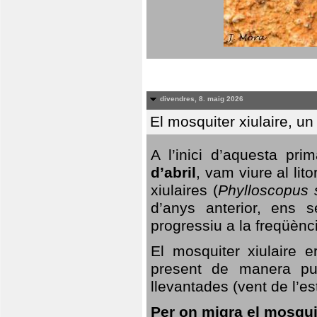
divendres, 8. maig 2026
El mosquiter xiulaire, u
A l’inici d’aquesta pr
d’abril
, vam viure al li
xiulaires (
Phylloscopus s
d’anys anterior, ens s
progressiu a la freqüènc
El mosquiter xiulaire 
present de manera pun
llevantades (vent de l’est
Per on migra el mosquit