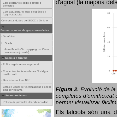
d'agost (la majoria del
-
Com utilitzar els codis d'estudi o
projectes
-
Com actualitzar la llista d'espècies a
l'app NaturaList
Com entrar dades del SOCC a Ornitho
Recursos sobre els grups taxonòmics
-
Orquídies
Ocells
-
Identificació Circus pygargus - Circus
macrourus (juvenils)
Nocmig a Ornitho
-
El Nocmig- informació general
-
Com entrar les teves dades NocMig a
ornitho.cat?
-
Guia introductòria NFC
-
Catàleg visual de vocalitzacions d'ocells
Figura 2.
Evolució de la
amb sonograma
completes d’ornitho.cat q
Sobre ornitho.cat
permet visualitzar fàcilm
-
Política de privacitat i Condicions d'ús
Els falciots són una 