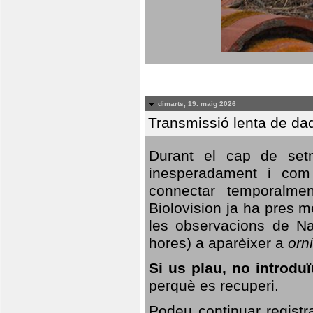
dimarts, 19. maig 2026
Transmissió lenta de da
Durant el cap de setm
inesperadament i com 
connectar temporalme
Biolovision ja ha pres 
les observacions de Na
hores) a aparèixer a
orni
Si us plau, no introd
perquè es recuperi.
Podeu continuar registr