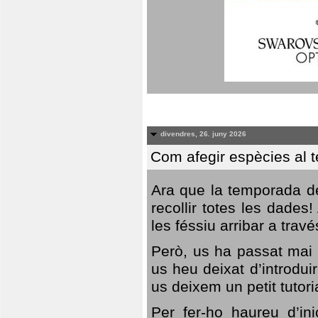
divendres, 26. juny 2026
Com afegir espècies al 
Ara que la temporada de
recollir totes les dades
les féssiu arribar a trav
Però, us ha passat mai 
us heu deixat d’introdu
us deixem un petit tutor
Per fer-ho haureu d’in