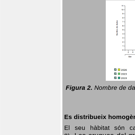
Figura 2.
Nombre de dad
Es distribueix homogè
El seu hàbitat són c