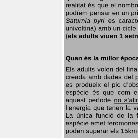
realitat és que el nomb
podíem pensar en un princ
Saturnia pyri
es caracte
univoltina) amb un cicle 
(
els adults viuen 1 set
Quan és la millor èpoc
Els adults volen del fin
creada amb dades del po
es produeix el pic d’ob
espècie és que com el
aquest període
no s’al
l’energia que tenen la 
La única funció de la f
espècie emet feromones
poden superar els 15km