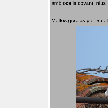
amb ocells covant, nius a
Moltes gràcies per la col