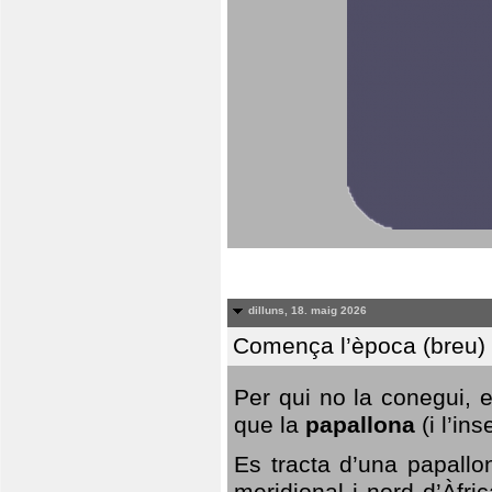
dilluns, 18. maig 2026
Comença l’època (breu) d
Per qui no la conegui, 
que la
papallona
(i l’in
Es tracta d’una papallo
meridional i nord d’Àfri