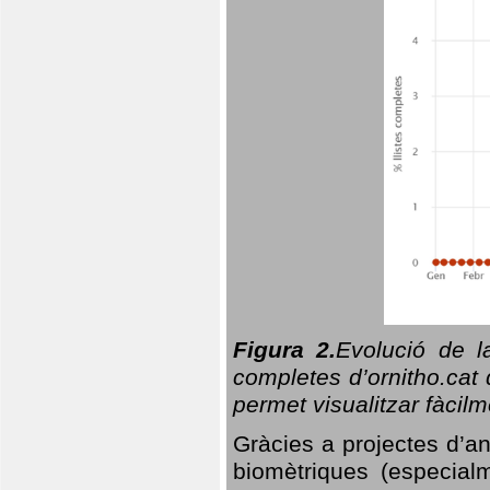
Figura 2.
Evolució de l
completes d’ornitho.cat 
permet visualitzar fàcilm
Gràcies a projectes d’a
biomètriques (especialm