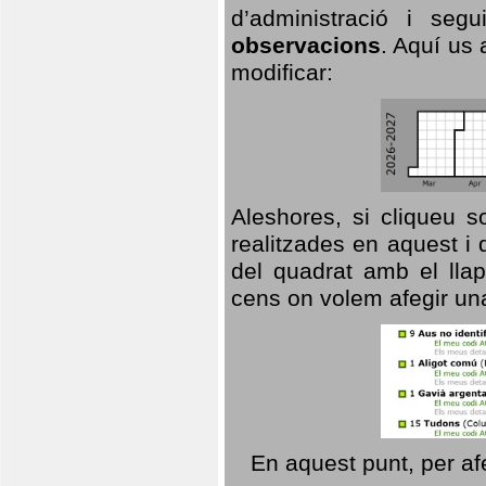
d’administració i se
observacions
. Aquí us 
modificar:
Aleshores, si cliqueu s
realitzades en aquest i
del quadrat amb el llap
cens on volem afegir un
En aquest punt, per af