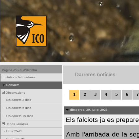
Pàgina d'inici d'Ornitho
Darreres notícies
Entitats col·laboradores
Consulta
Observacions
1
2
3
4
5
6
7
-
Els darrers 2 dies
-
Els darrers 5 dies
dimecres, 29. juliol 2026
-
Els darrers 15 dies
Els falciots ja es prepar
Dades i anàlisis
-
Grua 25-26
Amb l'arribada de la se