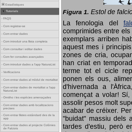
Estadístiques
Estol de falci
Figura 1.
Tutorials
-
FAQS
La fenologia del
fa
-
Com registrar-se
comprimides entre els o
-
Com entrar dades
exemplars arriben habi
-
Com introduir una llista completa
aquest mes i principis
-
Com consultar i editar dades
zones de cria, ocupan
-
Com fer consultes avançades
han criat en tempora
-
Com introduir dades a l'app NaturaList
terme tot el cicle rep
-
Verificacions
ponen els ous, alime
-
Com entrar dades al mòdul de mortalitat
d'hivernada a l'Àfric
-
Com entrar dades de mortalitat a l'app
NaturaList
començat a volar! Sí, 
-
Ornitho i les espècies amenaçades
assolir pesos molt supe
-
Com entrar dades amb localitzacions
precises
acabar de créixer. Per 
-
Com entrar llistes estàndard des de la
"buidat" massiu dels a
app
tardes d'estiu, però e
-
Com entrar dades al projecte Colònies
de Falciots