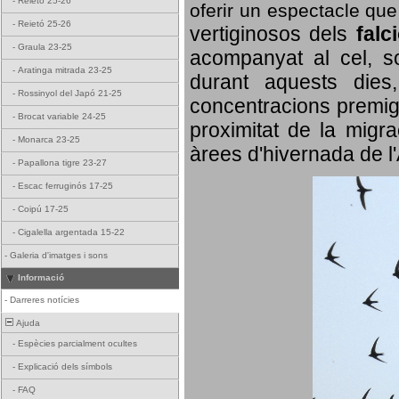
-
Reietó 25-26
oferir un espectacle qu
-
Reietó 25-26
vertiginosos dels
falc
-
Graula 23-25
acompanyat al cel, so
-
Aratinga mitrada 23-25
durant aquests dies
-
Rossinyol del Japó 21-25
concentracions premigr
-
Brocat variable 24-25
proximitat de la migra
-
Monarca 23-25
àrees d'hivernada de l
-
Papallona tigre 23-27
-
Escac ferruginós 17-25
-
Coipú 17-25
-
Cigalella argentada 15-22
-
Galeria d'imatges i sons
Informació
-
Darreres notícies
Ajuda
-
Espècies parcialment ocultes
-
Explicació dels símbols
-
FAQ