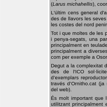
(
Larus michahellis
), coo
L'últim cens general d'a
des de llavors les seves
les costes del nord peni
Tot i que moltes de les p
i penya-segats, una par
principalment en teulad
principalment a diverses
com per exemple a Oso
Degut a la complexitat d
des de l'ICO sol·lici
d’exemplars reproductor
través d’Ornitho.cat (ja
del web).
És molt important que 
utilitzant principalment