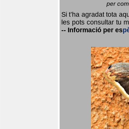
per coma
Si t’ha agradat tota a
les pots consultar tu ma
--
Informació per
es
p