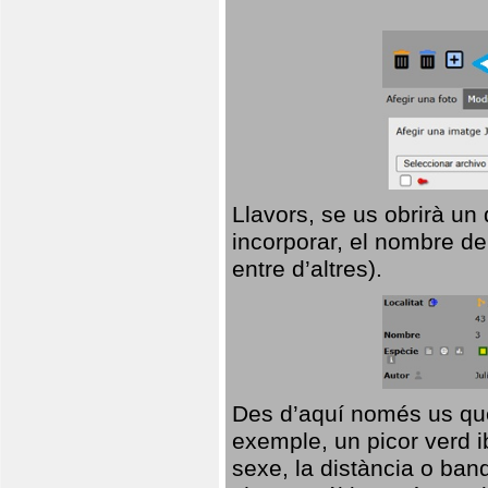
Llavors, se us obrirà un
incorporar, el nombre de
entre d’altres).
Des d’aquí només us que
exemple, un picor verd ib
sexe, la distància o ba