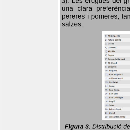
Les erugues del gr
3).
una clara preferència
pereres i pomeres, tam
salzes.
Figura 3.
Distribució d