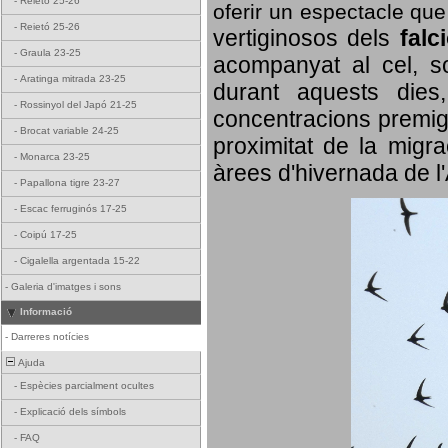
-
Reietó 25-26
oferir un espectacle qu
-
Reietó 25-26
vertiginosos dels
falc
-
Graula 23-25
acompanyat al cel, so
-
Aratinga mitrada 23-25
durant aquests dies
-
Rossinyol del Japó 21-25
concentracions premigr
-
Brocat variable 24-25
proximitat de la migra
-
Monarca 23-25
àrees d'hivernada de l
-
Papallona tigre 23-27
-
Escac ferruginós 17-25
-
Coipú 17-25
-
Cigalella argentada 15-22
-
Galeria d'imatges i sons
Informació
-
Darreres notícies
Ajuda
-
Espècies parcialment ocultes
-
Explicació dels símbols
-
FAQ