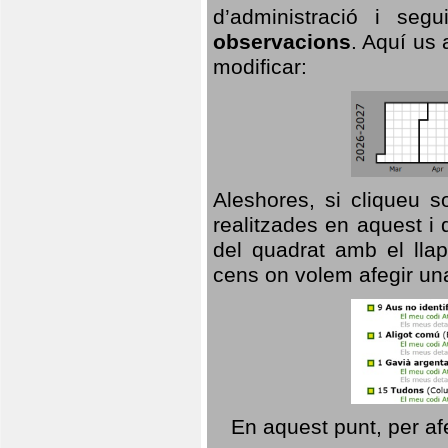
d’administració i se
observacions
. Aquí us 
modificar:
Aleshores, si cliqueu s
realitzades en aquest i
del quadrat amb el llap
cens on volem afegir un
En aquest punt, per af