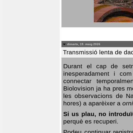
dimarts, 19. maig 2026
Transmissió lenta de da
Durant el cap de setm
inesperadament i com 
connectar temporalme
Biolovision ja ha pres 
les observacions de Na
hores) a aparèixer a
orni
Si us plau, no introd
perquè es recuperi.
Podeu continuar registr