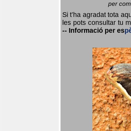
per coma
Si t’ha agradat tota a
les pots consultar tu ma
--
Informació per
es
p