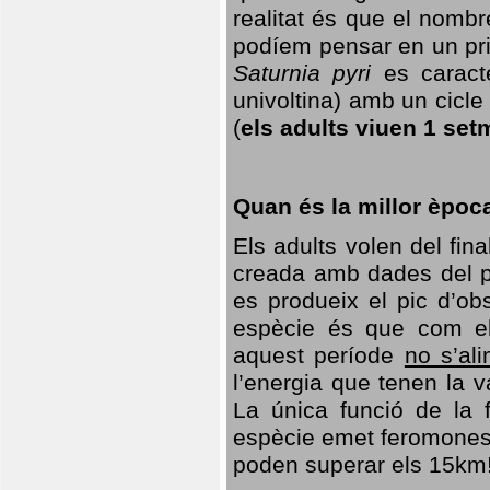
realitat és que el nomb
podíem pensar en un princ
Saturnia pyri
es caracte
univoltina) amb un cicle 
(
els adults viuen 1 set
Quan és la millor èpoc
Els adults volen del fin
creada amb dades del po
es produeix el pic d’ob
espècie és que com el
aquest període
no s’al
l’energia que tenen la 
La única funció de la f
espècie emet feromones
poden superar els 15km