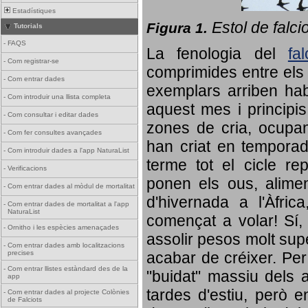
Estadístiques
Estol de falci
Figura 1.
Tutorials
-
FAQS
La fenologia del
fa
-
Com registrar-se
comprimides entre els o
-
Com entrar dades
exemplars arriben habi
-
Com introduir una llista completa
aquest mes i principis
-
Com consultar i editar dades
zones de cria, ocupan
-
Com fer consultes avançades
han criat en tempora
-
Com introduir dades a l'app NaturaList
terme tot el cicle rep
-
Verificacions
ponen els ous, alime
-
Com entrar dades al mòdul de mortalitat
d'hivernada a l'Àfric
-
Com entrar dades de mortalitat a l'app
NaturaList
començat a volar! Sí, 
-
Ornitho i les espècies amenaçades
assolir pesos molt supe
-
Com entrar dades amb localitzacions
precises
acabar de créixer. Per 
-
Com entrar llistes estàndard des de la
"buidat" massiu dels a
app
tardes d'estiu, però e
-
Com entrar dades al projecte Colònies
de Falciots