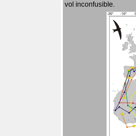
vol inconfusible.