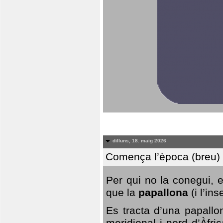
dilluns, 18. maig 2026
Comença l’època (breu) d
Per qui no la conegui, 
que la
papallona
(i l’in
Es tracta d’una papallo
meridional i nord d’Àfri