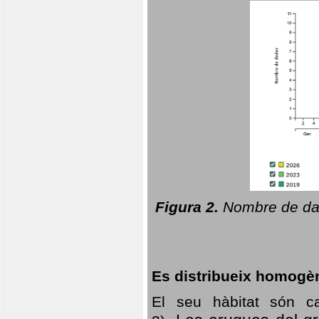
Figura 2.
Nombre de dad
Es distribueix homogè
El seu hàbitat són c