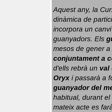
Aquest any, la Cur
dinàmica de partici
incorpora un canvi
guanyadors. 
Els 
g
conjuntament a 
d'ells rebrà un 
val
Oryx
 i passarà a f
guanyador del m
habitual, durant el 
mateix acte es farà