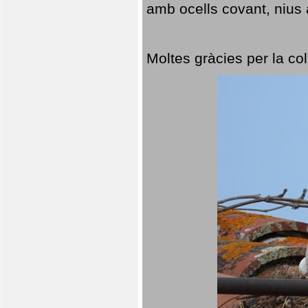
amb ocells covant, nius a
Moltes gràcies per la col