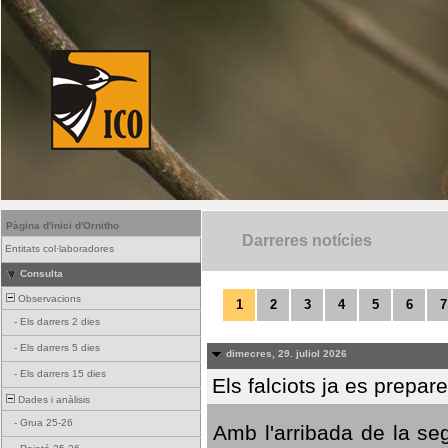
Pàgina d'inici d'Ornitho
Darreres notícies
Entitats col·laboradores
Consulta
Observacions
1
2
3
4
5
6
7
-
Els darrers 2 dies
-
Els darrers 5 dies
dimecres, 29. juliol 2026
-
Els darrers 15 dies
Els falciots ja es prepar
Dades i anàlisis
-
Grua 25-26
Amb l'arribada de la se