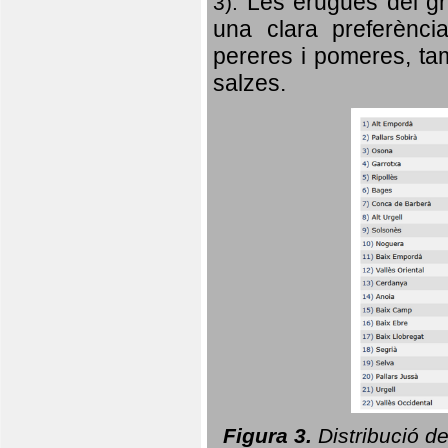
Les erugues del gr
3).
una clara preferència
pereres i pomeres, tam
salzes.
Figura 3.
Distribució d