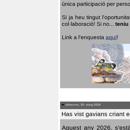
única participació per person
Si ja heu tingut l'oportuni
col·laboració! Si no...
teniu
Link a l'enquesta
aquí
!
dimecres, 20. maig 2026
Has vist gavians criant 
Aquest any 2026, s'est