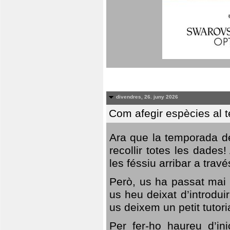
divendres, 26. juny 2026
Com afegir espècies al 
Ara que la temporada de
recollir totes les dades
les féssiu arribar a trav
Però, us ha passat mai 
us heu deixat d’introdu
us deixem un petit tutor
Per fer-ho haureu d’in