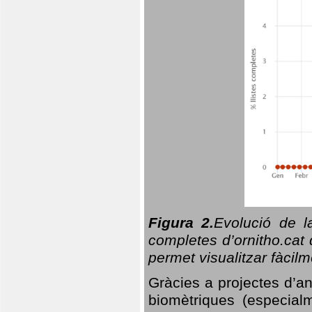
Figura 2.
Evolució de l
completes d’ornitho.cat 
permet visualitzar fàcilm
Gràcies a projectes d’a
biomètriques (especialm