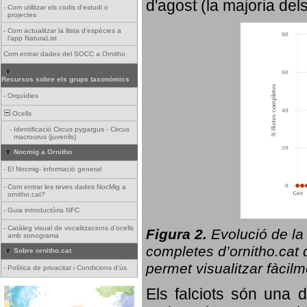
d'agost (la majoria del
-
Com utilitzar els codis d'estudi o
projectes
-
Com actualitzar la llista d'espècies a
l'app NaturaList
Com entrar dades del SOCC a Ornitho
Recursos sobre els grups taxonòmics
-
Orquídies
Ocells
-
Identificació Circus pygargus - Circus
macrourus (juvenils)
Nocmig a Ornitho
-
El Nocmig- informació general
-
Com entrar les teves dades NocMig a
ornitho.cat?
-
Guia introductòria NFC
-
Catàleg visual de vocalitzacions d'ocells
Figura 2.
Evolució de la
amb sonograma
completes d’ornitho.cat q
Sobre ornitho.cat
permet visualitzar fàcilm
-
Política de privacitat i Condicions d'ús
Els falciots són una 