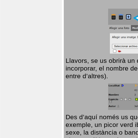
Llavors, se us obrirà un
incorporar, el nombre de
entre d’altres).
Des d’aquí només us que
exemple, un picor verd ib
sexe, la distància o ba