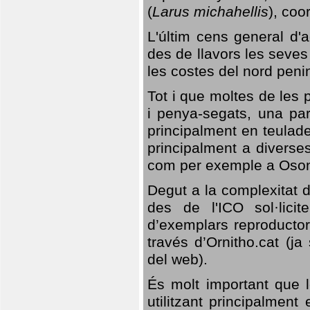
(
Larus michahellis
), coo
L'últim cens general d'a
des de llavors les seves
les costes del nord peni
Tot i que moltes de les p
i penya-segats, una par
principalment en teulad
principalment a diverses
com per exemple a Oso
Degut a la complexitat d
des de l'ICO sol·lici
d’exemplars reproductor
través d’Ornitho.cat (ja
del web).
És molt important que 
utilitzant principalment