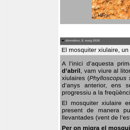
divendres, 8. maig 2026
El mosquiter xiulaire, u
A l’inici d’aquesta pr
d’abril
, vam viure al li
xiulaires (
Phylloscopus s
d’anys anterior, ens s
progressiu a la freqüènc
El mosquiter xiulaire 
present de manera pun
llevantades (vent de l’est
Per on migra el mosquit